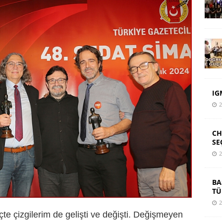
IG
2
CH
SE
2
BA
TÜ
2
çte çizgilerim de gelişti ve değişti. Değişmeyen