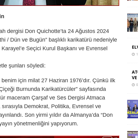
in
ah dergisi Don Quichotte’ta 24 Ağustos 2024
thi / Dün ve Bugün” başlıklı karikatürü nedeniyle
EL
Karayel’e Seçici Kurul Başkanı ve Evrensel
1
e şunları söyledi:
AT
VE
 benim için milat 27 Haziran 1976’dır. Çünkü ilk
0
“Çiçeği Burnunda Karikatürcüler” sayfasında
katür maceram Çarşaf ve Ses Dergisi Atmaca
 sırasıyla Demokrat, Politika, Evrensel ve
ayınlandı. Son yirmi yıldır da Almanya’da “Don
 yayın yönetmenliğini yapıyorum.