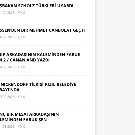
ŞBAKAN SCHOLZ TÜRKLERİ UYARDI
1.02.2025
0
SSEN’DEN BİR MEHMET CANBOLAT GEÇTİ
6.02.2025
0
NIF ARKADAŞININ KALEMİNDEN FARUK
N 2 / CANAN AND YAZDI
4.02.2025
0
INICKENDORF TİLKİSİ KIZIL BELEDİYE
RAYI’NDA
3.02.2025
0
NÇ BİR MESAİ ARKADAŞININ
LEMİNDEN FARUK ŞEN
1.01.2025
0