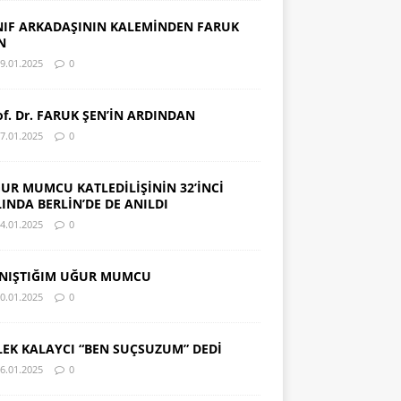
NIF ARKADAŞININ KALEMİNDEN FARUK
N
9.01.2025
0
of. Dr. FARUK ŞEN’İN ARDINDAN
7.01.2025
0
UR MUMCU KATLEDİLİŞİNİN 32’İNCİ
LINDA BERLİN’DE DE ANILDI
4.01.2025
0
NIŞTIĞIM UĞUR MUMCU
0.01.2025
0
LEK KALAYCI “BEN SUÇSUZUM” DEDİ
6.01.2025
0