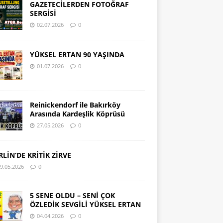
GAZETECİLERDEN FOTOĞRAF
SERGİSİ
02.07.2026
0
YÜKSEL ERTAN 90 YAŞINDA
01.07.2026
0
Reinickendorf ile Bakırköy
Arasında Kardeşlik Köprüsü
27.05.2026
0
RLİN’DE KRİTİK ZİRVE
9.05.2026
0
5 SENE OLDU – SENİ ÇOK
ÖZLEDİK SEVGİLİ YÜKSEL ERTAN
04.04.2026
0