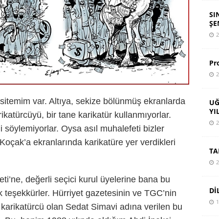
SI
ŞE
2
Pr
2
r sitemim var. Altıya, sekize bölünmüş ekranlarda
UĞ
YI
ikatürcüyü, bir tane karikatür kullanmıyorlar.
2
i söylemiyorlar. Oysa asıl muhalefeti bizler
oçak’a ekranlarında karikatüre yer verdikleri
TA
2
ti’ne, değerli seçici kurul üyelerine bana bu
Dİ
k teşekkürler. Hürriyet gazetesinin ve TGC’nin
1
 karikatürcü olan Sedat Simavi adına verilen bu