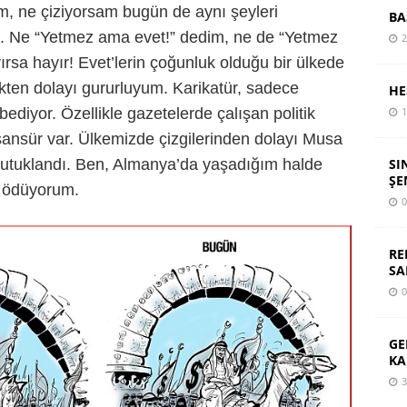
m, ne çiziyorsam bugün de aynı şeyleri
BA
m. Ne “Yetmez ama evet!” dedim, ne de “Yetmez
2
ırsa hayır! Evet’lerin çoğunluk olduğu bir ülkede
ekten dolayı gururluyum. Karikatür, sadece
HE
diyor. Özellikle gazetelerde çalışan politik
1
 sansür var. Ülkemizde çizgilerinden dolayı Musa
, tutuklandı. Ben, Almanya’da yaşadığım halde
SI
ŞE
l ödüyorum.
0
RE
SA
0
GE
KA
3