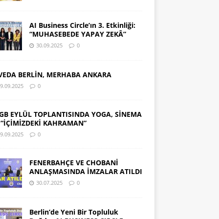
AI Business Circle’ın 3. Etkinliği:
“MUHASEBEDE YAPAY ZEKÂ”
30.09.2025
0
VEDA BERLİN, MERHABA ANKARA
9.09.2025
0
GB EYLÜL TOPLANTISINDA YOGA, SİNEMA
 “İÇİMİZDEKİ KAHRAMAN”
9.09.2025
0
FENERBAHÇE VE CHOBANİ
ANLAŞMASINDA İMZALAR ATILDI
30.07.2025
0
Berlin’de Yeni Bir Topluluk