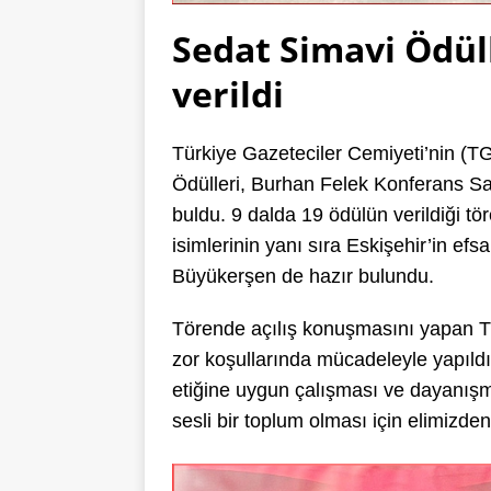
Sedat Simavi Ödüll
verildi
Türkiye Gazeteciler Cemiyeti’nin (T
Ödülleri, Burhan Felek Konferans Sal
buldu. 9 dalda 19 ödülün verildiği 
isimlerinin yanı sıra Eskişehir’in e
Büyükerşen de hazır bulundu.
Törende açılış konuşmasını yapan T
zor koşullarında mücadeleyle yapıld
etiğine uygun çalışması ve dayanışma
sesli bir toplum olması için elimizde