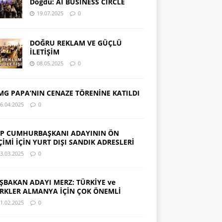
Doğdu: AI BUSINESS CIRCLE
19.07.2025
0
DOĞRU REKLAM VE GÜÇLÜ
İLETİŞİM
08.05.2025
0
MG PAPA’NIN CENAZE TÖRENİNE KATILDI
6.04.2025
0
P CUMHURBAŞKANI ADAYININ ÖN
ÇİMİ İÇİN YURT DIŞI SANDIK ADRESLERİ
3.03.2025
0
ŞBAKAN ADAYI MERZ: TÜRKİYE ve
RKLER ALMANYA İÇİN ÇOK ÖNEMLİ
1.02.2025
0