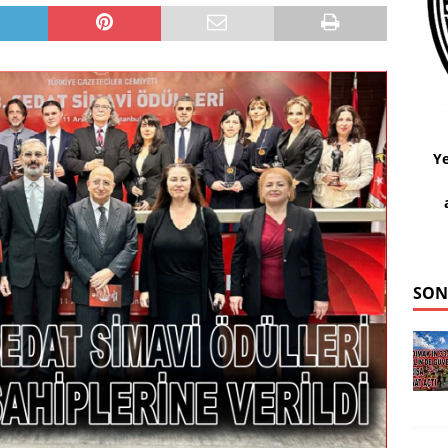
Ye
SON