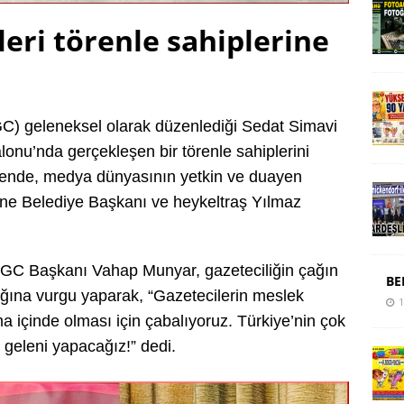
eri törenle sahiplerine
GC) geleneksel olarak düzenlediği Sedat Simavi
onu’nda gerçekleşen bir törenle sahiplerini
törende, medya dünyasının yetkin ve duayen
fsane Belediye Başkanı ve heykeltraş Yılmaz
GC Başkanı Vahap Munyar, gazeteciliğin çağın
BE
ığına vurgu yaparak, “Gazetecilerin meslek
1
 içinde olması için çabalıyoruz. Türkiye’nin çok
n geleni yapacağız!” dedi.