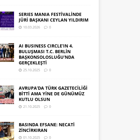
SERIES MANIA FESTİVALİNDE
JÜRİ BAŞKANI CEYLAN YILDIRIM
10.03.2026
0
AI BUSINESS CIRCLE’IN 4.
BULUŞMASI T.C. BERLİN
BAŞKONSOLOSLUĞU’NDA
GERÇEKLEŞTİ
25.10.2025
0
AVRUPA’DA TÜRK GAZETECİLİĞİ
BİTTİ AMA YİNE DE GÜNÜMÜZ
KUTLU OLSUN
21.10.2025
0
BASINDA EFSANE: NECATİ
ZİNCİRKIRAN
01.10.2025
0