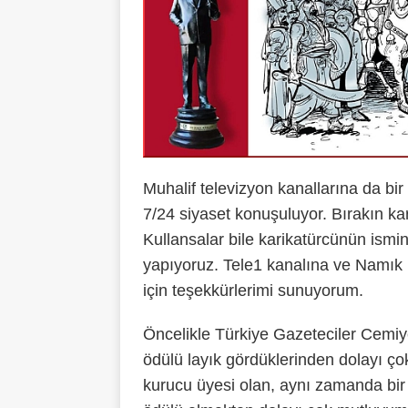
Muhalif televizyon kanallarına da bi
7/24 siyaset konuşuluyor. Bırakın kar
Kullansalar bile karikatürcünün ismin
yapıyoruz. Tele1 kanalına ve Namık K
için teşekkürlerimi sunuyorum.
Öncelikle Türkiye Gazeteciler Cemiye
ödülü layık gördüklerinden dolayı ço
kurucu üyesi olan, aynı zamanda bir