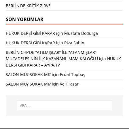
BERLİN’DE KRİTİK ZİRVE
SON YORUMLAR
HUKUK DERSİ GİBİ KARAR
için
Mustafa Dodurga
HUKUK DERSİ GİBİ KARAR
için
Riza Sahin
BERLİN CHP’DE “ATILMIŞLAR” İLE “ATANMIŞLAR”
MÜCADELESİNİN İLK KAZANANI İMAM KALOĞLU
için
HUKUK
DERSİ GİBİ KARAR – AYPA.TV
SALON MU? SOKAK MI?
için
Erdal Topbaş
SALON MU? SOKAK MI?
için
Veli Tazar