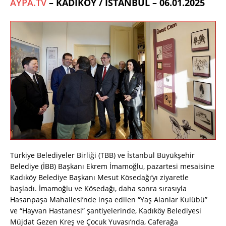
AYPA.TV
– KADIKÖY / İSTANBUL –
06.01.2025
Türkiye Belediyeler Birliği (TBB) ve İstanbul Büyükşehir
Belediye (İBB) Başkanı Ekrem İmamoğlu, pazartesi mesaisine
Kadıköy Belediye Başkanı Mesut Kösedağı’yı ziyaretle
başladı. İmamoğlu ve Kösedağı, daha sonra sırasıyla
Hasanpaşa Mahallesi’nde inşa edilen “Yaş Alanlar Kulübü”
ve “Hayvan Hastanesi” şantiyelerinde, Kadıköy Belediyesi
Müjdat Gezen Kreş ve Çocuk Yuvası’nda, Caferağa