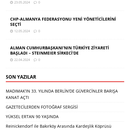
23.05.2024
0
CHP-ALMANYA FEDERASYONU YENİ YÖNETİCİLERİNİ
SEÇTİ
12.05.2024
0
ALMAN CUMHURBAŞKANI’NIN TÜRKİYE ZİYARETİ
BAŞLADI – STEINMEIER SİRKECİ’DE
22.04.2024
0
SON YAZILAR
MADIMAK’IN 33. YILINDA BERLİN’DE GÜVERCİNLER BARIŞA
KANAT AÇTI
GAZETECİLERDEN FOTOĞRAF SERGİSİ
YÜKSEL ERTAN 90 YAŞINDA
Reinickendorf ile Bakırköy Arasında Kardeşlik Köprüsü