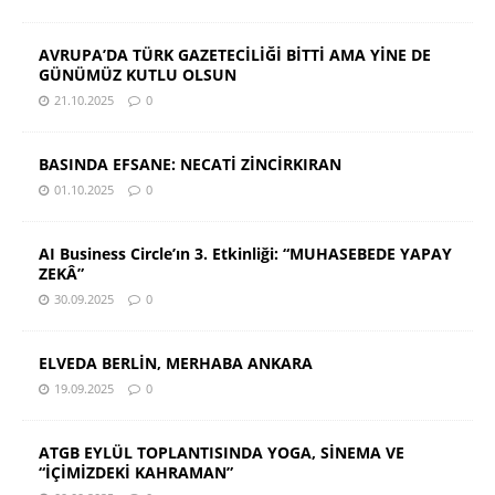
AVRUPA’DA TÜRK GAZETECİLİĞİ BİTTİ AMA YİNE DE
GÜNÜMÜZ KUTLU OLSUN
21.10.2025
0
BASINDA EFSANE: NECATİ ZİNCİRKIRAN
01.10.2025
0
AI Business Circle’ın 3. Etkinliği: “MUHASEBEDE YAPAY
ZEKÂ”
30.09.2025
0
ELVEDA BERLİN, MERHABA ANKARA
19.09.2025
0
ATGB EYLÜL TOPLANTISINDA YOGA, SİNEMA VE
“İÇİMİZDEKİ KAHRAMAN”