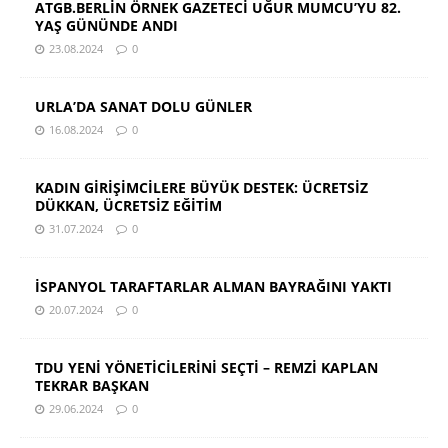
ATGB.BERLİN ÖRNEK GAZETECİ UĞUR MUMCU’YU 82.
YAŞ GÜNÜNDE ANDI
23.08.2024
0
URLA’DA SANAT DOLU GÜNLER
16.08.2024
0
KADIN GİRİŞİMCİLERE BÜYÜK DESTEK: ÜCRETSİZ
DÜKKAN, ÜCRETSİZ EĞİTİM
31.07.2024
0
İSPANYOL TARAFTARLAR ALMAN BAYRAĞINI YAKTI
20.07.2024
0
TDU YENİ YÖNETİCİLERİNİ SEÇTİ – REMZİ KAPLAN
TEKRAR BAŞKAN
29.06.2024
0