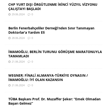
CHP YURT DIŞI ÖRGÜTLENME İKİNCİ YÜZYIL VİZYONU
ÇALIŞTAYI BAŞLADI
29.06.2024
0
Berlin Fenerbahçeliler Derneği’nden Sınır Tanımayan
Doktorlar’a Yardım Eli
28.06.2024
0
İMAMOĞLU, BERLİN TURUNU GÖRÜŞME MARATONUYLA
TAMAMLADI
21.06.2024
0
WEGNER: FİNALİ ALMANYA-TÜRKİYE OYNASIN /
İMAMOĞLU: İYİ OLAN KAZANSIN
21.06.2024
0
TÜBA Başkanı Prof. Dr. Muzaffer Şeker: “Emek Olmadan
Başarı Gelmez”