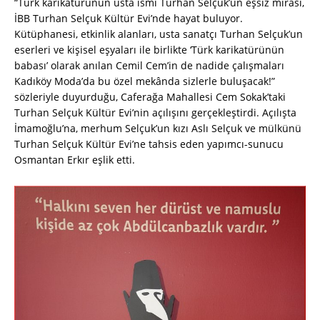
“Türk karikatürünün usta ismi Turhan Selçuk’un eşsiz mirası,
İBB Turhan Selçuk Kültür Evi’nde hayat buluyor.
Kütüphanesi, etkinlik alanları, usta sanatçı Turhan Selçuk’un
eserleri ve kişisel eşyaları ile birlikte ‘Türk karikatürünün
babası’ olarak anılan Cemil Cem’in de nadide çalışmaları
Kadıköy Moda’da bu özel mekânda sizlerle buluşacak!”
sözleriyle duyurduğu, Caferağa Mahallesi Cem Sokak’taki
Turhan Selçuk Kültür Evi’nin açılışını gerçekleştirdi. Açılışta
İmamoğlu’na, merhum Selçuk’un kızı Aslı Selçuk ve mülkünü
Turhan Selçuk Kültür Evi’ne tahsis eden yapımcı-sunucu
Osmantan Erkır eşlik etti.