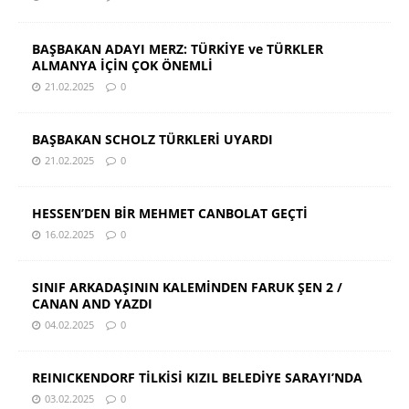
BAŞBAKAN ADAYI MERZ: TÜRKİYE ve TÜRKLER
ALMANYA İÇİN ÇOK ÖNEMLİ
21.02.2025
0
BAŞBAKAN SCHOLZ TÜRKLERİ UYARDI
21.02.2025
0
HESSEN’DEN BİR MEHMET CANBOLAT GEÇTİ
16.02.2025
0
SINIF ARKADAŞININ KALEMİNDEN FARUK ŞEN 2 /
CANAN AND YAZDI
04.02.2025
0
REINICKENDORF TİLKİSİ KIZIL BELEDİYE SARAYI’NDA
03.02.2025
0