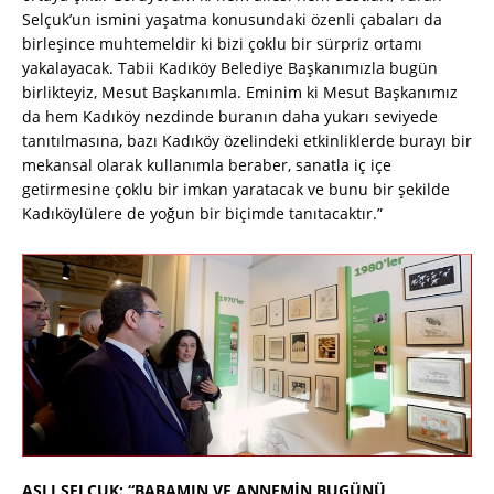
Selçuk’un ismini yaşatma konusundaki özenli çabaları da
birleşince muhtemeldir ki bizi çoklu bir sürpriz ortamı
yakalayacak. Tabii Kadıköy Belediye Başkanımızla bugün
birlikteyiz, Mesut Başkanımla. Eminim ki Mesut Başkanımız
da hem Kadıköy nezdinde buranın daha yukarı seviyede
tanıtılmasına, bazı Kadıköy özelindeki etkinliklerde burayı bir
mekansal olarak kullanımla beraber, sanatla iç içe
getirmesine çoklu bir imkan yaratacak ve bunu bir şekilde
Kadıköylülere de yoğun bir biçimde tanıtacaktır.”
ASLI SELÇUK: “BABAMIN VE ANNEMİN BUGÜNÜ