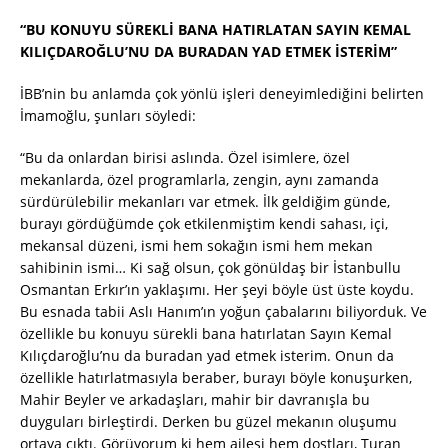
“BU KONUYU SÜREKLİ BANA HATIRLATAN SAYIN KEMAL
KILIÇDAROĞLU’NU DA BURADAN YAD ETMEK İSTERİM”
İBB’nin bu anlamda çok yönlü işleri deneyimlediğini belirten
İmamoğlu, şunları söyledi:
“Bu da onlardan birisi aslında. Özel isimlere, özel
mekanlarda, özel programlarla, zengin, aynı zamanda
sürdürülebilir mekanları var etmek. İlk geldiğim günde,
burayı gördüğümde çok etkilenmiştim kendi sahası, içi,
mekansal düzeni, ismi hem sokağın ismi hem mekan
sahibinin ismi… Ki sağ olsun, çok gönüldaş bir İstanbullu
Osmantan Erkır’ın yaklaşımı. Her şeyi böyle üst üste koydu.
Bu esnada tabii Aslı Hanım’ın yoğun çabalarını biliyorduk. Ve
özellikle bu konuyu sürekli bana hatırlatan Sayın Kemal
Kılıçdaroğlu’nu da buradan yad etmek isterim. Onun da
özellikle hatırlatmasıyla beraber, burayı böyle konuşurken,
Mahir Beyler ve arkadaşları, mahir bir davranışla bu
duyguları birleştirdi. Derken bu güzel mekanın oluşumu
ortaya çıktı. Görüyorum ki hem ailesi hem dostları, Turan