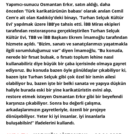
Yapımcı-sunucu Osmantan Erkır, satın aldığı, daha
önceden ‘Türk karikatürünün babası’ olarak anılan Cemil
Cem’e ait olan Kadıköy’deki binayı, ‘Turhan Selçuk Kültür
Evi’ yapılmak üzere İBB’ye tahsis etti. İBB Miras ekipleri
tarafından restorasyonu gerçekleştirilen Turhan Selçuk
Kültür Evi, TBB ve İBB Başkanı Ekrem İmamoğlu tarafından
hizmete açıldı. “Bizim, sanatı ve sanatçılarımızı yaşatmakla
ilgili sorumluluğumuz var” diyen İmamoğlu, “Bu konuda,
nerede bir fırsat bulsak, o fırsatı toplum lehine nasıl
kullanabiliriz diye büyük bir çaba içerisinde olmaya gayret
ediyoruz. Bu konuda bazen öyle gönüldaşlar çıkabiliyor ki,
bazen işte Turhan Selçuk gibi çok özel bir ismin ailesi
olabiliyor bu, bazen işte bir belki sanata ve yapıya düşkün
haliyle burada eski bir yine karikatüristin evini alıp,
restore etmek isteyen Osmantan Erkır gibi bir beyefendi
karşınıza çıkabiliyor. Sonra bu değerli çalışma,
arkadaşlarımızın gayretleriyle, özenli bir projeye
dönüşebiliyor. Yeter ki iyi insanlar, iyi insanlarla
buluşabilsin!” ifadelerini kullandı.