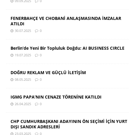
09.09.2025
0
FENERBAHÇE VE CHOBANİ ANLAŞMASINDA İMZALAR
ATILDI
30.07.2025
0
Berlin’de Yeni Bir Topluluk Doğdu: AI BUSINESS CIRCLE
19.07.2025
0
DOĞRU REKLAM VE GÜÇLÜ İLETİŞİM
08.05.2025
0
IGMG PAPA’NIN CENAZE TÖRENİNE KATILDI
26.04.2025
0
CHP CUMHURBAŞKANI ADAYININ ÖN SEÇİMİ İÇİN YURT
DIŞI SANDIK ADRESLERİ
23.03.2025
0