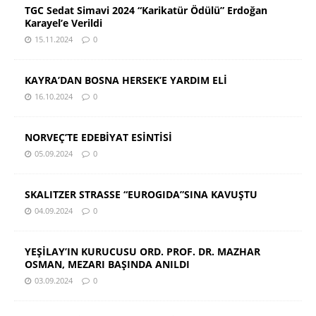
TGC Sedat Simavi 2024 “Karikatür Ödülü” Erdoğan
Karayel’e Verildi
15.11.2024
0
KAYRA’DAN BOSNA HERSEK’E YARDIM ELİ
16.10.2024
0
NORVEÇ’TE EDEBİYAT ESİNTİSİ
05.09.2024
0
SKALITZER STRASSE “EUROGIDA”SINA KAVUŞTU
04.09.2024
0
YEŞİLAY’IN KURUCUSU ORD. PROF. DR. MAZHAR
OSMAN, MEZARI BAŞINDA ANILDI
03.09.2024
0