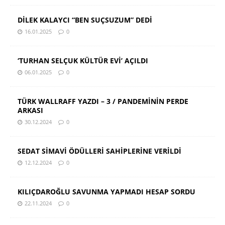
DİLEK KALAYCI “BEN SUÇSUZUM” DEDİ
16.01.2025
0
‘TURHAN SELÇUK KÜLTÜR EVİ’ AÇILDI
06.01.2025
0
TÜRK WALLRAFF YAZDI – 3 / PANDEMİNİN PERDE
ARKASI
30.12.2024
0
SEDAT SİMAVİ ÖDÜLLERİ SAHİPLERİNE VERİLDİ
12.12.2024
0
KILIÇDAROĞLU SAVUNMA YAPMADI HESAP SORDU
22.11.2024
0