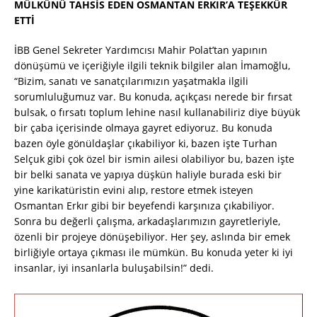
MÜLKÜNÜ TAHSİS EDEN OSMANTAN ERKIR’A TEŞEKKÜR
ETTİ
İBB Genel Sekreter Yardımcısı Mahir Polat’tan yapının
dönüşümü ve içeriğiyle ilgili teknik bilgiler alan İmamoğlu,
“Bizim, sanatı ve sanatçılarımızın yaşatmakla ilgili
sorumluluğumuz var. Bu konuda, açıkçası nerede bir fırsat
bulsak, o fırsatı toplum lehine nasıl kullanabiliriz diye büyük
bir çaba içerisinde olmaya gayret ediyoruz. Bu konuda
bazen öyle gönüldaşlar çıkabiliyor ki, bazen işte Turhan
Selçuk gibi çok özel bir ismin ailesi olabiliyor bu, bazen işte
bir belki sanata ve yapıya düşkün haliyle burada eski bir
yine karikatüristin evini alıp, restore etmek isteyen
Osmantan Erkır gibi bir beyefendi karşınıza çıkabiliyor.
Sonra bu değerli çalışma, arkadaşlarımızın gayretleriyle,
özenli bir projeye dönüşebiliyor. Her şey, aslında bir emek
birliğiyle ortaya çıkması ile mümkün. Bu konuda yeter ki iyi
insanlar, iyi insanlarla buluşabilsin!” dedi.