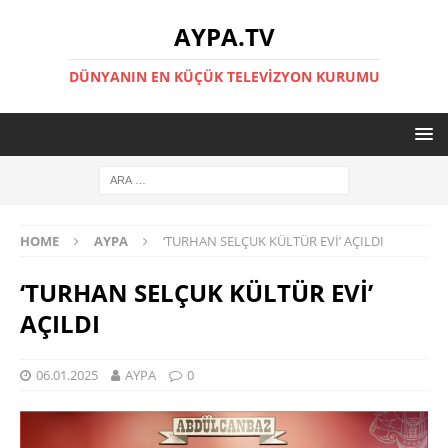
AYPA.TV
DÜNYANIN EN KÜÇÜK TELEVIZYON KURUMU
HOME
AYPA
‘TURHAN SELÇUK KÜLTÜR EVİ’ AÇILDI
‘TURHAN SELÇUK KÜLTÜR EVİ’
AÇILDI
06.01.2025
AYPA
0