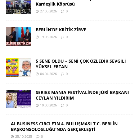
Kardeşlik Köprüsü
27.05.2026
0
BERLİN’DE KRİTİK ZİRVE
19.05.2026
0
5 SENE OLDU – SENİ ÇOK ÖZLEDİK SEVGİLİ
YÜKSEL ERTAN
04.04.2026
0
SERIES MANIA FESTİVALİNDE JÜRİ BAŞKANI
CEYLAN YILDIRIM
10.03.2026
0
AI BUSINESS CIRCLE’IN 4. BULUŞMASI T.C. BERLİN
BAŞKONSOLOSLUĞU’NDA GERÇEKLEŞTİ
25.10.2025
0