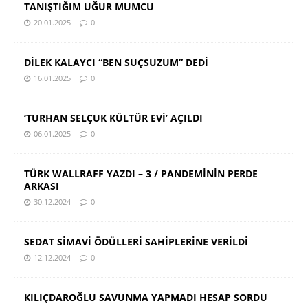
TANIŞTIĞIM UĞUR MUMCU
20.01.2025
0
DİLEK KALAYCI “BEN SUÇSUZUM” DEDİ
16.01.2025
0
‘TURHAN SELÇUK KÜLTÜR EVİ’ AÇILDI
06.01.2025
0
TÜRK WALLRAFF YAZDI – 3 / PANDEMİNİN PERDE
ARKASI
30.12.2024
0
SEDAT SİMAVİ ÖDÜLLERİ SAHİPLERİNE VERİLDİ
12.12.2024
0
KILIÇDAROĞLU SAVUNMA YAPMADI HESAP SORDU