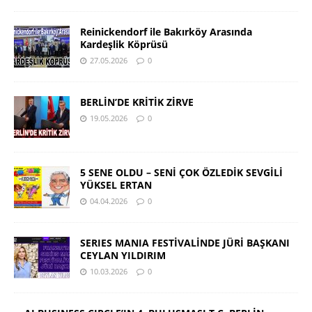
Reinickendorf ile Bakırköy Arasında
Kardeşlik Köprüsü
27.05.2026
0
BERLİN’DE KRİTİK ZİRVE
19.05.2026
0
5 SENE OLDU – SENİ ÇOK ÖZLEDİK SEVGİLİ
YÜKSEL ERTAN
04.04.2026
0
SERIES MANIA FESTİVALİNDE JÜRİ BAŞKANI
CEYLAN YILDIRIM
10.03.2026
0