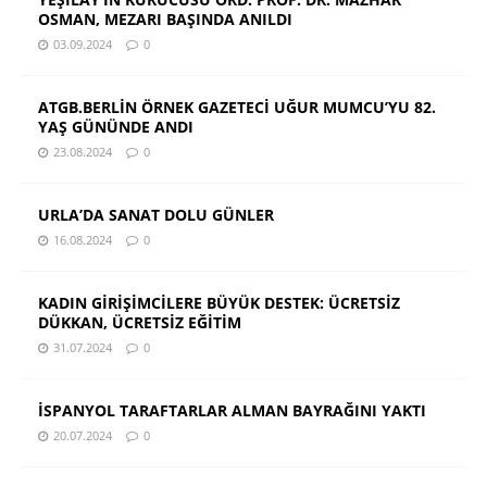
OSMAN, MEZARI BAŞINDA ANILDI
03.09.2024
0
ATGB.BERLİN ÖRNEK GAZETECİ UĞUR MUMCU’YU 82.
YAŞ GÜNÜNDE ANDI
23.08.2024
0
URLA’DA SANAT DOLU GÜNLER
16.08.2024
0
KADIN GİRİŞİMCİLERE BÜYÜK DESTEK: ÜCRETSİZ
DÜKKAN, ÜCRETSİZ EĞİTİM
31.07.2024
0
İSPANYOL TARAFTARLAR ALMAN BAYRAĞINI YAKTI
20.07.2024
0