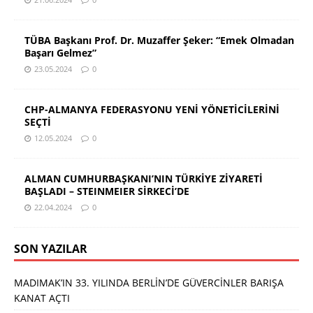
TÜBA Başkanı Prof. Dr. Muzaffer Şeker: “Emek Olmadan
Başarı Gelmez”
23.05.2024
0
CHP-ALMANYA FEDERASYONU YENİ YÖNETİCİLERİNİ
SEÇTİ
12.05.2024
0
ALMAN CUMHURBAŞKANI’NIN TÜRKİYE ZİYARETİ
BAŞLADI – STEINMEIER SİRKECİ’DE
22.04.2024
0
SON YAZILAR
MADIMAK’IN 33. YILINDA BERLİN’DE GÜVERCİNLER BARIŞA
KANAT AÇTI