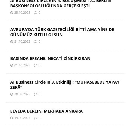
AI BUSINESS CIRCLE’IN 4. BULUŞMASI T.C. BERLİN
BAŞKONSOLOSLUĞU’NDA GERÇEKLEŞTİ
25.10.2025
0
AVRUPA’DA TÜRK GAZETECİLİĞİ BİTTİ AMA YİNE DE
GÜNÜMÜZ KUTLU OLSUN
21.10.2025
0
BASINDA EFSANE: NECATİ ZİNCİRKIRAN
01.10.2025
0
AI Business Circle’ın 3. Etkinliği: “MUHASEBEDE YAPAY
ZEKÂ”
30.09.2025
0
ELVEDA BERLİN, MERHABA ANKARA
19.09.2025
0