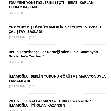
TDU YENİ YÖNETİCİLERİNİ SEÇTİ – REMZİ KAPLAN
TEKRAR BAŞKAN
29.06.2024
0
CHP YURT DIŞI ÖRGÜTLENME İKİNCİ YÜZYIL VİZYONU
ÇALIŞTAYI BAŞLADI
29.06.2024
0
Berlin Fenerbahçeliler Derneği’nden Sınır Tanımayan
Doktorlar’a Yardım Eli
28.06.2024
0
İMAMOĞLU, BERLİN TURUNU GÖRÜŞME MARATONUYLA
TAMAMLADI
21.06.2024
0
WEGNER: FİNALİ ALMANYA-TÜRKİYE OYNASIN /
İMAMOĞLU: İYİ OLAN KAZANSIN
21.06.2024
0