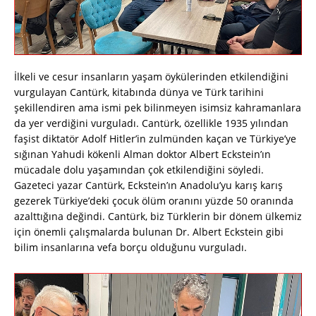
İlkeli ve cesur insanların yaşam öykülerinden etkilendiğini
vurgulayan Cantürk, kitabında dünya ve Türk tarihini
şekillendiren ama ismi pek bilinmeyen isimsiz kahramanlara
da yer verdiğini vurguladı. Cantürk, özellikle 1935 yılından
faşist diktatör Adolf Hitler’in zulmünden kaçan ve Türkiye’ye
sığınan Yahudi kökenli Alman doktor Albert Eckstein’ın
mücadale dolu yaşamından çok etkilendiğini söyledi.
Gazeteci yazar Cantürk, Eckstein’ın Anadolu’yu karış karış
gezerek Türkiye’deki çocuk ölüm oranını yüzde 50 oranında
azalttığına değindi. Cantürk, biz Türklerin bir dönem ülkemiz
için önemli çalışmalarda bulunan Dr. Albert Eckstein gibi
bilim insanlarına vefa borçu olduğunu vurguladı.