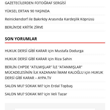
GAZETECİLERDEN FOTOĞRAF SERGİSİ
YÜKSEL ERTAN 90 YAŞINDA
Reinickendorf ile Bakırköy Arasında Kardeşlik Köprüsü
BERLİN’DE KRİTİK ZİRVE
SON YORUMLAR
HUKUK DERSİ GİBİ KARAR
için
Mustafa Dodurga
HUKUK DERSİ GİBİ KARAR
için
Riza Sahin
BERLİN CHP’DE “ATILMIŞLAR” İLE “ATANMIŞLAR”
MÜCADELESİNİN İLK KAZANANI İMAM KALOĞLU
için
HUKUK
DERSİ GİBİ KARAR – AYPA.TV
SALON MU? SOKAK MI?
için
Erdal Topbaş
SALON MU? SOKAK MI?
için
Veli Tazar