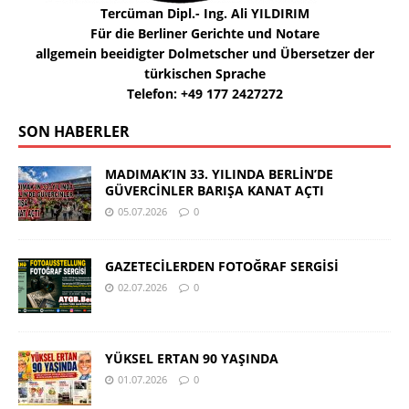
Tercüman Dipl.- Ing. Ali YILDIRIM
Für die Berliner Gerichte und Notare
allgemein beeidigter Dolmetscher und Übersetzer der
türkischen Sprache
Telefon: +49 177 2427272
SON HABERLER
MADIMAK’IN 33. YILINDA BERLİN’DE
GÜVERCİNLER BARIŞA KANAT AÇTI
05.07.2026
0
GAZETECİLERDEN FOTOĞRAF SERGİSİ
02.07.2026
0
YÜKSEL ERTAN 90 YAŞINDA
01.07.2026
0