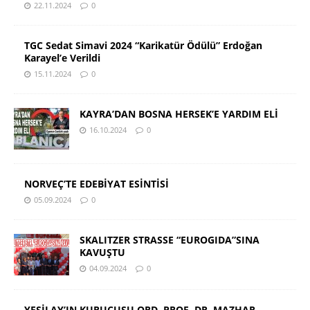
22.11.2024
0
TGC Sedat Simavi 2024 “Karikatür Ödülü” Erdoğan
Karayel’e Verildi
15.11.2024
0
KAYRA’DAN BOSNA HERSEK’E YARDIM ELİ
16.10.2024
0
NORVEÇ’TE EDEBİYAT ESİNTİSİ
05.09.2024
0
SKALITZER STRASSE “EUROGIDA”SINA
KAVUŞTU
04.09.2024
0
YEŞİLAY’IN KURUCUSU ORD. PROF. DR. MAZHAR