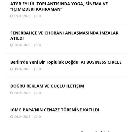
ATGB EYLÜL TOPLANTISINDA YOGA, SİNEMA VE
“İÇİMİZDEKİ KAHRAMAN”
09.09.2025
0
FENERBAHÇE VE CHOBANİ ANLAŞMASINDA İMZALAR
ATILDI
30.07.2025
0
Berlin’de Yeni Bir Topluluk Doğdu: AI BUSINESS CIRCLE
19.07.2025
0
DOĞRU REKLAM VE GÜÇLÜ İLETİŞİM
08.05.2025
0
IGMG PAPA’NIN CENAZE TÖRENİNE KATILDI
26.04.2025
0