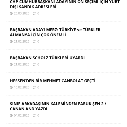
CHP CUMHURBAŞKANI ADAYININ ÖN SEÇİMİ İÇİN YURT
DIŞI SANDIK ADRESLERİ
23.03.2025
0
BAŞBAKAN ADAYI MERZ: TÜRKİYE ve TÜRKLER
ALMANYA İÇİN ÇOK ÖNEMLİ
21.02.2025
0
BAŞBAKAN SCHOLZ TÜRKLERİ UYARDI
21.02.2025
0
HESSEN’DEN BİR MEHMET CANBOLAT GEÇTİ
16.02.2025
0
SINIF ARKADAŞININ KALEMİNDEN FARUK ŞEN 2 /
CANAN AND YAZDI
04.02.2025
0