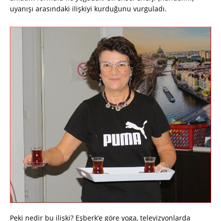
uyanışı arasındaki ilişkiyi kurduğunu vurguladı.
Peki nedir bu ilişki? Eşberk’e göre yoga, televizyonlarda