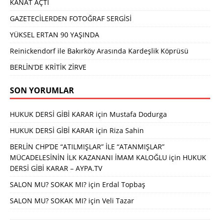
KANAT AÇTI
GAZETECİLERDEN FOTOĞRAF SERGİSİ
YÜKSEL ERTAN 90 YAŞINDA
Reinickendorf ile Bakırköy Arasında Kardeşlik Köprüsü
BERLİN’DE KRİTİK ZİRVE
SON YORUMLAR
HUKUK DERSİ GİBİ KARAR
için
Mustafa Dodurga
HUKUK DERSİ GİBİ KARAR
için
Riza Sahin
BERLİN CHP’DE “ATILMIŞLAR” İLE “ATANMIŞLAR”
MÜCADELESİNİN İLK KAZANANI İMAM KALOĞLU
için
HUKUK
DERSİ GİBİ KARAR – AYPA.TV
SALON MU? SOKAK MI?
için
Erdal Topbaş
SALON MU? SOKAK MI?
için
Veli Tazar