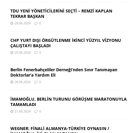
TDU YENİ YÖNETİCİLERİNİ SEÇTİ – REMZİ KAPLAN
TEKRAR BAŞKAN
29.06.2024
0
CHP YURT DIŞI ÖRGÜTLENME İKİNCİ YÜZYIL VİZYONU
ÇALIŞTAYI BAŞLADI
29.06.2024
0
Berlin Fenerbahçeliler Derneği’nden Sınır Tanımayan
Doktorlar’a Yardım Eli
28.06.2024
0
İMAMOĞLU, BERLİN TURUNU GÖRÜŞME MARATONUYLA
TAMAMLADI
21.06.2024
0
WEGNER: FİNALİ ALMANYA-TÜRKİYE OYNASIN /