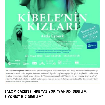
ŞALOM GAZETESİ’NDE YAZIYOR: “YAHUDİ DEĞİLİM,
SİYONİST HİÇ DEĞİLİM”