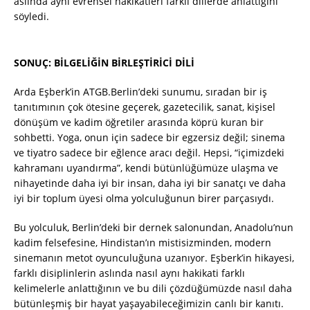
aslında aynı evrensel hakikatleri farklı dillerde anlattığını
söyledi.
SONUÇ: BİLGELİĞİN BİRLEŞTİRİCİ DİLİ
Arda Eşberk’in ATGB.Berlin’deki sunumu, sıradan bir iş
tanıtımının çok ötesine geçerek, gazetecilik, sanat, kişisel
dönüşüm ve kadim öğretiler arasında köprü kuran bir
sohbetti. Yoga, onun için sadece bir egzersiz değil; sinema
ve tiyatro sadece bir eğlence aracı değil. Hepsi, “içimizdeki
kahramanı uyandırma”, kendi bütünlüğümüze ulaşma ve
nihayetinde daha iyi bir insan, daha iyi bir sanatçı ve daha
iyi bir toplum üyesi olma yolculuğunun birer parçasıydı.
Bu yolculuk, Berlin’deki bir dernek salonundan, Anadolu’nun
kadim felsefesine, Hindistan’ın mistisizminden, modern
sinemanın metot oyunculuğuna uzanıyor. Eşberk’in hikayesi,
farklı disiplinlerin aslında nasıl aynı hakikati farklı
kelimelerle anlattığının ve bu dili çözdüğümüzde nasıl daha
bütünleşmiş bir hayat yaşayabileceğimizin canlı bir kanıtı.