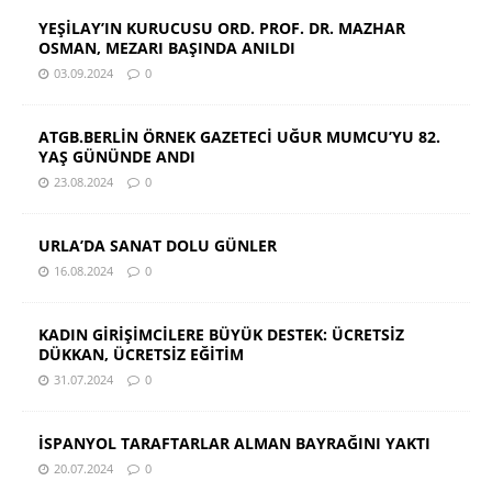
YEŞİLAY’IN KURUCUSU ORD. PROF. DR. MAZHAR
OSMAN, MEZARI BAŞINDA ANILDI
03.09.2024
0
ATGB.BERLİN ÖRNEK GAZETECİ UĞUR MUMCU’YU 82.
YAŞ GÜNÜNDE ANDI
23.08.2024
0
URLA’DA SANAT DOLU GÜNLER
16.08.2024
0
KADIN GİRİŞİMCİLERE BÜYÜK DESTEK: ÜCRETSİZ
DÜKKAN, ÜCRETSİZ EĞİTİM
31.07.2024
0
İSPANYOL TARAFTARLAR ALMAN BAYRAĞINI YAKTI
20.07.2024
0