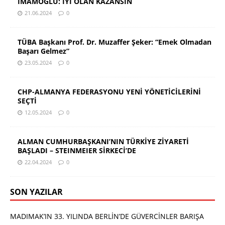
İMAMOĞLU: İYİ OLAN KAZANSIN
21.06.2024
0
TÜBA Başkanı Prof. Dr. Muzaffer Şeker: “Emek Olmadan
Başarı Gelmez”
23.05.2024
0
CHP-ALMANYA FEDERASYONU YENİ YÖNETİCİLERİNİ
SEÇTİ
12.05.2024
0
ALMAN CUMHURBAŞKANI’NIN TÜRKİYE ZİYARETİ
BAŞLADI – STEINMEIER SİRKECİ’DE
22.04.2024
0
SON YAZILAR
MADIMAK’IN 33. YILINDA BERLİN’DE GÜVERCİNLER BARIŞA