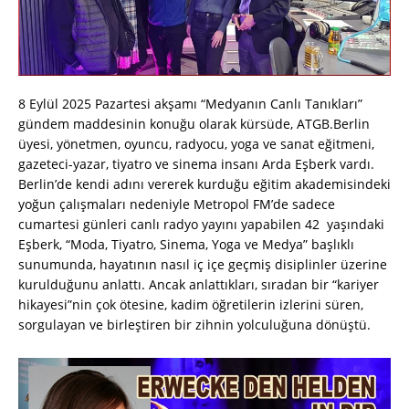
8 Eylül 2025 Pazartesi akşamı “Medyanın Canlı Tanıkları”
gündem maddesinin konuğu olarak kürsüde, ATGB.Berlin
üyesi, yönetmen, oyuncu, radyocu, yoga ve sanat eğitmeni,
gazeteci-yazar, tiyatro ve sinema insanı Arda Eşberk vardı.
Berlin’de kendi adını vererek kurduğu eğitim akademisindeki
yoğun çalışmaları nedeniyle Metropol FM’de sadece
cumartesi günleri canlı radyo yayını yapabilen 42 yaşındaki
Eşberk, “Moda, Tiyatro, Sinema, Yoga ve Medya” başlıklı
sunumunda, hayatının nasıl iç içe geçmiş disiplinler üzerine
kurulduğunu anlattı. Ancak anlattıkları, sıradan bir “kariyer
hikayesi”nin çok ötesine, kadim öğretilerin izlerini süren,
sorgulayan ve birleştiren bir zihnin yolculuğuna dönüştü.