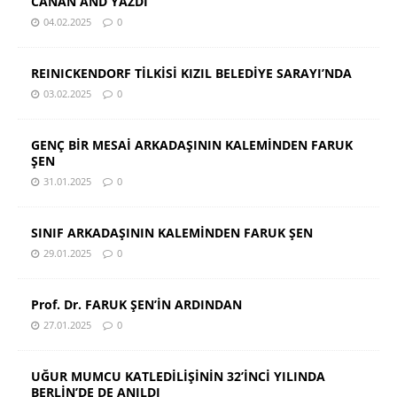
CANAN AND YAZDI
04.02.2025
0
REINICKENDORF TİLKİSİ KIZIL BELEDİYE SARAYI’NDA
03.02.2025
0
GENÇ BİR MESAİ ARKADAŞININ KALEMİNDEN FARUK
ŞEN
31.01.2025
0
SINIF ARKADAŞININ KALEMİNDEN FARUK ŞEN
29.01.2025
0
Prof. Dr. FARUK ŞEN’İN ARDINDAN
27.01.2025
0
UĞUR MUMCU KATLEDİLİŞİNİN 32’İNCİ YILINDA
BERLİN’DE DE ANILDI