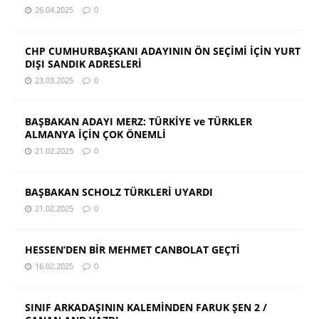
26.04.2025
0
CHP CUMHURBAŞKANI ADAYININ ÖN SEÇİMİ İÇİN YURT
DIŞI SANDIK ADRESLERİ
23.03.2025
0
BAŞBAKAN ADAYI MERZ: TÜRKİYE ve TÜRKLER
ALMANYA İÇİN ÇOK ÖNEMLİ
21.02.2025
0
BAŞBAKAN SCHOLZ TÜRKLERİ UYARDI
21.02.2025
0
HESSEN’DEN BİR MEHMET CANBOLAT GEÇTİ
16.02.2025
0
SINIF ARKADAŞININ KALEMİNDEN FARUK ŞEN 2 /