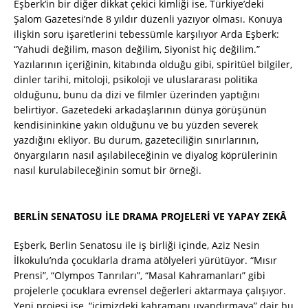
Eşberk’in bir diğer dikkat çekici kimliği ise, Türkiye’deki
Şalom Gazetesi’nde 8 yıldır düzenli yazıyor olması. Konuya
ilişkin soru işaretlerini tebessümle karşılıyor Arda Eşberk:
“Yahudi değilim, mason değilim, Siyonist hiç değilim.”
Yazılarının içeriğinin, kitabında olduğu gibi, spiritüel bilgiler,
dinler tarihi, mitoloji, psikoloji ve uluslararası politika
olduğunu, bunu da dizi ve filmler üzerinden yaptığını
belirtiyor. Gazetedeki arkadaşlarının dünya görüşünün
kendisininkine yakın olduğunu ve bu yüzden severek
yazdığını ekliyor. Bu durum, gazeteciliğin sınırlarının,
önyargıların nasıl aşılabileceğinin ve diyalog köprülerinin
nasıl kurulabileceğinin somut bir örneği.
BERLİN SENATOSU İLE DRAMA PROJELERİ VE YAPAY ZEKÂ
Eşberk, Berlin Senatosu ile iş birliği içinde, Aziz Nesin
İlkokulu’nda çocuklarla drama atölyeleri yürütüyor. “Mısır
Prensi”, “Olympos Tanrıları”, “Masal Kahramanları” gibi
projelerle çocuklara evrensel değerleri aktarmaya çalışıyor.
Yeni projesi ise, “içimizdeki kahramanı uyandırmaya” dair bu