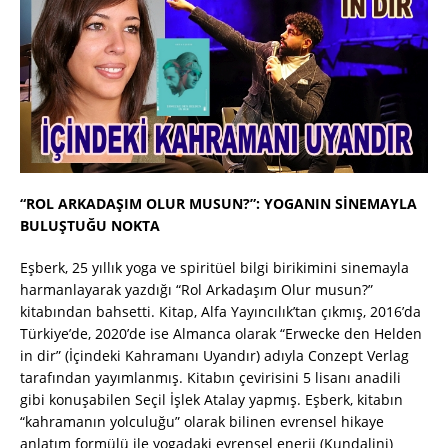
“ROL ARKADAŞIM OLUR MUSUN?”: YOGANIN SİNEMAYLA
BULUŞTUĞU NOKTA
Eşberk, 25 yıllık yoga ve spiritüel bilgi birikimini sinemayla
harmanlayarak yazdığı “Rol Arkadaşım Olur musun?”
kitabından bahsetti. Kitap, Alfa Yayıncılık’tan çıkmış, 2016’da
Türkiye’de, 2020’de ise Almanca olarak “Erwecke den Helden
in dir” (İçindeki Kahramanı Uyandır) adıyla Conzept Verlag
tarafından yayımlanmış. Kitabın çevirisini 5 lisanı anadili
gibi konuşabilen Seçil İşlek Atalay yapmış. Eşberk, kitabın
“kahramanın yolculuğu” olarak bilinen evrensel hikaye
anlatım formülü ile yogadaki evrensel enerji (Kundalini)