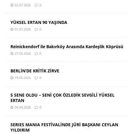
02.07.2026
0
YÜKSEL ERTAN 90 YAŞINDA
01.07.2026
0
Reinickendorf ile Bakırköy Arasında Kardeşlik Köprüsü
27.05.2026
0
BERLİN’DE KRİTİK ZİRVE
19.05.2026
0
5 SENE OLDU – SENİ ÇOK ÖZLEDİK SEVGİLİ YÜKSEL
ERTAN
04.04.2026
0
SERIES MANIA FESTİVALİNDE JÜRİ BAŞKANI CEYLAN
YILDIRIM