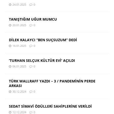
24.01.2025
0
TANIŞTIĞIM UĞUR MUMCU
20.01.2025
0
DİLEK KALAYCI “BEN SUÇSUZUM” DEDİ
16.01.2025
0
‘TURHAN SELÇUK KÜLTÜR EVİ’ AÇILDI
06.01.2025
0
TÜRK WALLRAFF YAZDI – 3 / PANDEMİNİN PERDE
ARKASI
30.12.2024
0
SEDAT SİMAVİ ÖDÜLLERİ SAHİPLERİNE VERİLDİ
12.12.2024
0