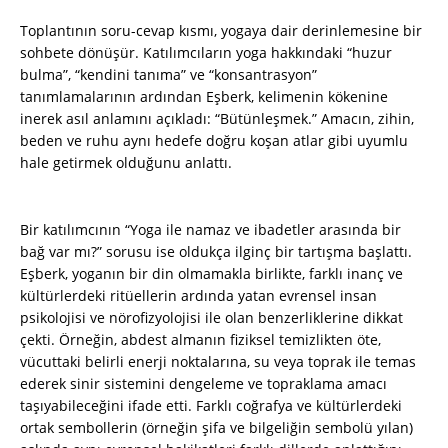
Toplantının soru-cevap kısmı, yogaya dair derinlemesine bir
sohbete dönüşür. Katılımcıların yoga hakkındaki “huzur
bulma”, “kendini tanıma” ve “konsantrasyon”
tanımlamalarının ardından Eşberk, kelimenin kökenine
inerek asıl anlamını açıkladı: “Bütünleşmek.” Amacın, zihin,
beden ve ruhu aynı hedefe doğru koşan atlar gibi uyumlu
hale getirmek olduğunu anlattı.
Bir katılımcının “Yoga ile namaz ve ibadetler arasında bir
bağ var mı?” sorusu ise oldukça ilginç bir tartışma başlattı.
Eşberk, yoganın bir din olmamakla birlikte, farklı inanç ve
kültürlerdeki ritüellerin ardında yatan evrensel insan
psikolojisi ve nörofizyolojisi ile olan benzerliklerine dikkat
çekti. Örneğin, abdest almanın fiziksel temizlikten öte,
vücuttaki belirli enerji noktalarına, su veya toprak ile temas
ederek sinir sistemini dengeleme ve topraklama amacı
taşıyabileceğini ifade etti. Farklı coğrafya ve kültürlerdeki
ortak sembollerin (örneğin şifa ve bilgeliğin sembolü yılan)