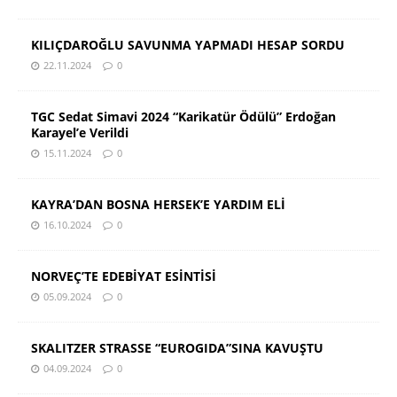
KILIÇDAROĞLU SAVUNMA YAPMADI HESAP SORDU
22.11.2024
0
TGC Sedat Simavi 2024 “Karikatür Ödülü” Erdoğan
Karayel’e Verildi
15.11.2024
0
KAYRA’DAN BOSNA HERSEK’E YARDIM ELİ
16.10.2024
0
NORVEÇ’TE EDEBİYAT ESİNTİSİ
05.09.2024
0
SKALITZER STRASSE “EUROGIDA”SINA KAVUŞTU
04.09.2024
0