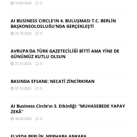
10.03.2026
0
AI BUSINESS CIRCLE’IN 4. BULUŞMASI T.C. BERLİN
BAŞKONSOLOSLUĞU’NDA GERÇEKLEŞTİ
25.10.2025
0
AVRUPA’DA TÜRK GAZETECİLİĞİ BİTTİ AMA YİNE DE
GÜNÜMÜZ KUTLU OLSUN
21.10.2025
0
BASINDA EFSANE: NECATİ ZİNCİRKIRAN
01.10.2025
0
AI Business Circle’ın 3. Etkinliği: “MUHASEBEDE YAPAY
ZEKÂ”
30.09.2025
0
ELVEDA BERLİN, MERHABA ANKARA