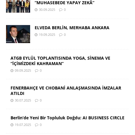
“MUHASEBEDE YAPAY ZEKÂ”
30.09.2025
0
ELVEDA BERLİN, MERHABA ANKARA
19.09.2025
0
ATGB EYLÜL TOPLANTISINDA YOGA, SİNEMA VE
“İÇİMİZDEKİ KAHRAMAN”
09.09.2025
0
FENERBAHÇE VE CHOBANİ ANLAŞMASINDA İMZALAR
ATILDI
30.07.2025
0
Berlin’de Yeni Bir Topluluk Doğdu: AI BUSINESS CIRCLE
19.07.2025
0