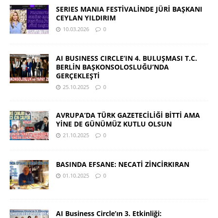
SERIES MANIA FESTİVALİNDE JÜRİ BAŞKANI
CEYLAN YILDIRIM
10.03.2026
0
AI BUSINESS CIRCLE’IN 4. BULUŞMASI T.C.
BERLİN BAŞKONSOLOSLUĞU’NDA
GERÇEKLEŞTİ
25.10.2025
0
AVRUPA’DA TÜRK GAZETECİLİĞİ BİTTİ AMA
YİNE DE GÜNÜMÜZ KUTLU OLSUN
21.10.2025
0
BASINDA EFSANE: NECATİ ZİNCİRKIRAN
01.10.2025
0
AI Business Circle’ın 3. Etkinliği: