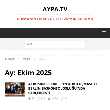
AYPA.TV
DÜNYANIN EN KÜÇÜK TELEVIZYON KURUMU
HOME
2025
Ekim
Ay:
Ekim 2025
AI BUSINESS CIRCLE’IN 4. BULUŞMASI T.C.
BERLİN BAŞKONSOLOSLUĞU’NDA
GERÇEKLEŞTİ
25.10.2025
AYPA
0