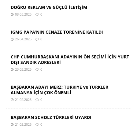
DOĞRU REKLAM VE GÜÇLÜ İLETİŞİM
08.05.2025
0
IGMG PAPA’NIN CENAZE TÖRENİNE KATILDI
26.04.2025
0
CHP CUMHURBAŞKANI ADAYININ ÖN SEÇİMİ İÇİN YURT
DIŞI SANDIK ADRESLERİ
23.03.2025
0
BAŞBAKAN ADAYI MERZ: TÜRKİYE ve TÜRKLER
ALMANYA İÇİN ÇOK ÖNEMLİ
21.02.2025
0
BAŞBAKAN SCHOLZ TÜRKLERİ UYARDI
21.02.2025
0