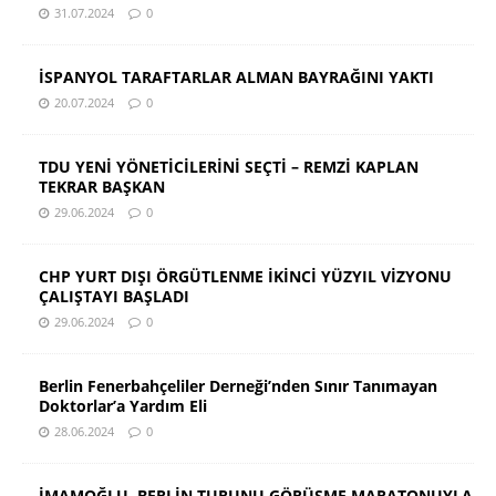
31.07.2024
0
İSPANYOL TARAFTARLAR ALMAN BAYRAĞINI YAKTI
20.07.2024
0
TDU YENİ YÖNETİCİLERİNİ SEÇTİ – REMZİ KAPLAN
TEKRAR BAŞKAN
29.06.2024
0
CHP YURT DIŞI ÖRGÜTLENME İKİNCİ YÜZYIL VİZYONU
ÇALIŞTAYI BAŞLADI
29.06.2024
0
Berlin Fenerbahçeliler Derneği’nden Sınır Tanımayan
Doktorlar’a Yardım Eli
28.06.2024
0
İMAMOĞLU, BERLİN TURUNU GÖRÜŞME MARATONUYLA