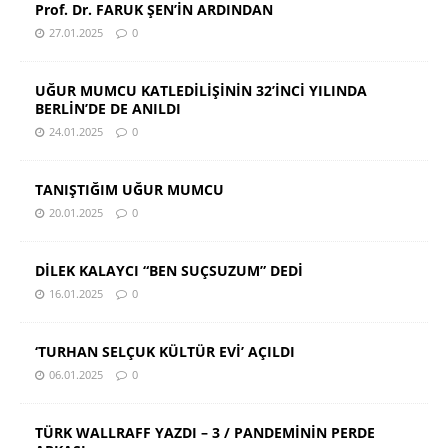
Prof. Dr. FARUK ŞEN’İN ARDINDAN
27.01.2025
0
UĞUR MUMCU KATLEDİLİŞİNİN 32’İNCİ YILINDA
BERLİN’DE DE ANILDI
24.01.2025
0
TANIŞTIĞIM UĞUR MUMCU
20.01.2025
0
DİLEK KALAYCI “BEN SUÇSUZUM” DEDİ
16.01.2025
0
‘TURHAN SELÇUK KÜLTÜR EVİ’ AÇILDI
06.01.2025
0
TÜRK WALLRAFF YAZDI – 3 / PANDEMİNİN PERDE