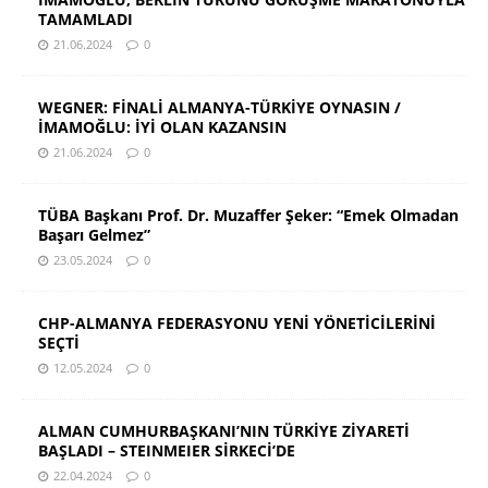
TAMAMLADI
21.06.2024
0
WEGNER: FİNALİ ALMANYA-TÜRKİYE OYNASIN /
İMAMOĞLU: İYİ OLAN KAZANSIN
21.06.2024
0
TÜBA Başkanı Prof. Dr. Muzaffer Şeker: “Emek Olmadan
Başarı Gelmez”
23.05.2024
0
CHP-ALMANYA FEDERASYONU YENİ YÖNETİCİLERİNİ
SEÇTİ
12.05.2024
0
ALMAN CUMHURBAŞKANI’NIN TÜRKİYE ZİYARETİ
BAŞLADI – STEINMEIER SİRKECİ’DE
22.04.2024
0