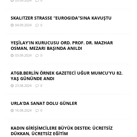
05.09.2024
0
SKALITZER STRASSE “EUROGIDA”SINA KAVUŞTU
04.09.2024
0
YEŞİLAY’IN KURUCUSU ORD. PROF. DR. MAZHAR
OSMAN, MEZARI BAŞINDA ANILDI
03.09.2024
0
ATGB.BERLİN ÖRNEK GAZETECİ UĞUR MUMCU’YU 82.
YAŞ GÜNÜNDE ANDI
23.08.2024
0
URLA’DA SANAT DOLU GÜNLER
16.08.2024
0
KADIN GİRİŞİMCİLERE BÜYÜK DESTEK: ÜCRETSİZ
DÜKKAN, ÜCRETSİZ EĞİTİM