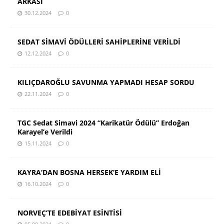
ARKASI
30.12.2024
0
SEDAT SİMAVİ ÖDÜLLERİ SAHİPLERİNE VERİLDİ
12.12.2024
0
KILIÇDAROĞLU SAVUNMA YAPMADI HESAP SORDU
22.11.2024
0
TGC Sedat Simavi 2024 “Karikatür Ödülü” Erdoğan
Karayel’e Verildi
15.11.2024
0
KAYRA’DAN BOSNA HERSEK’E YARDIM ELİ
16.10.2024
0
NORVEÇ’TE EDEBİYAT ESİNTİSİ