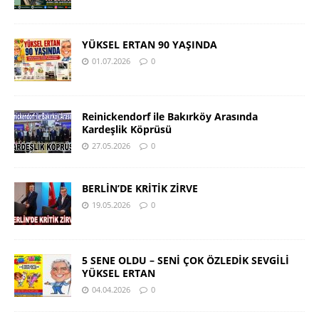
YÜKSEL ERTAN 90 YAŞINDA
01.07.2026
0
Reinickendorf ile Bakırköy Arasında
Kardeşlik Köprüsü
27.05.2026
0
BERLİN’DE KRİTİK ZİRVE
19.05.2026
0
5 SENE OLDU – SENİ ÇOK ÖZLEDİK SEVGİLİ
YÜKSEL ERTAN
04.04.2026
0