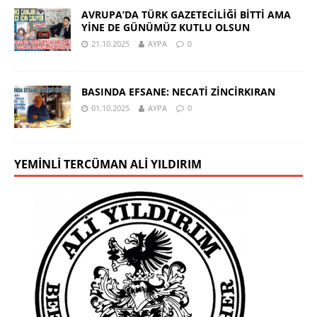
AVRUPA’DA TÜRK GAZETECİLİĞİ BİTTİ AMA
YİNE DE GÜNÜMÜZ KUTLU OLSUN
21.10.2025
AYPA
0
BASINDA EFSANE: NECATİ ZİNCİRKIRAN
01.10.2025
AYPA
0
YEMINLI TERCÜMAN ALI YILDIRIM