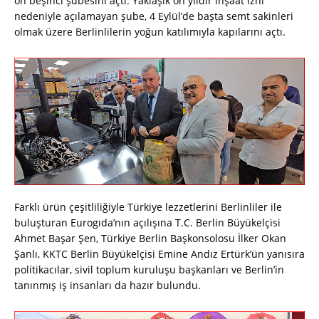
on beşinci şubesini açtı. Yaklaşık on yıldır inşaat izni
nedeniyle açılamayan şube, 4 Eylül’de başta semt sakinleri
olmak üzere Berlinlilerin yoğun katılımıyla kapılarını açtı.
Farklı ürün çeşitliliğiyle Türkiye lezzetlerini Berlinliler ile
buluşturan Eurogıda’nın açılışına T.C. Berlin Büyükelçisi
Ahmet Başar Şen, Türkiye Berlin Başkonsolosu İlker Okan
Şanlı, KKTC Berlin Büyükelçisi Emine Andız Ertürk’ün yanısıra
politikacılar, sivil toplum kuruluşu başkanları ve Berlin’in
tanınmış iş insanları da hazır bulundu.