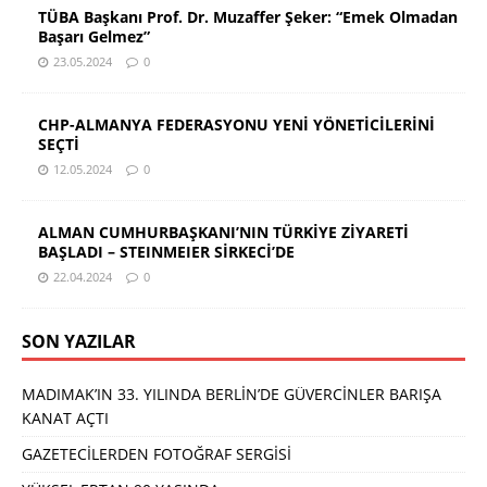
TÜBA Başkanı Prof. Dr. Muzaffer Şeker: “Emek Olmadan
Başarı Gelmez”
23.05.2024
0
CHP-ALMANYA FEDERASYONU YENİ YÖNETİCİLERİNİ
SEÇTİ
12.05.2024
0
ALMAN CUMHURBAŞKANI’NIN TÜRKİYE ZİYARETİ
BAŞLADI – STEINMEIER SİRKECİ’DE
22.04.2024
0
SON YAZILAR
MADIMAK’IN 33. YILINDA BERLİN’DE GÜVERCİNLER BARIŞA
KANAT AÇTI
GAZETECİLERDEN FOTOĞRAF SERGİSİ