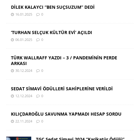
DİLEK KALAYCI “BEN SUÇSUZUM” DEDİ
16.01.2025
0
‘TURHAN SELÇUK KÜLTÜR EVİ’ AÇILDI
06.01.2025
0
TÜRK WALLRAFF YAZDI – 3 / PANDEMİNİN PERDE
ARKASI
30.12.2024
0
SEDAT SİMAVİ ÖDÜLLERİ SAHİPLERİNE VERİLDİ
12.12.2024
0
KILIÇDAROĞLU SAVUNMA YAPMADI HESAP SORDU
22.11.2024
0
TGC Sedat Simavi 2024 “Karikatür Ödülü”