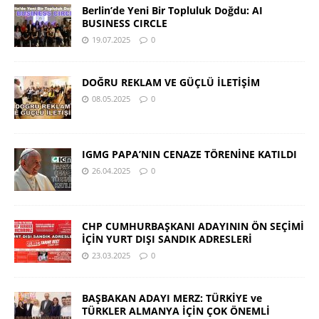
Berlin’de Yeni Bir Topluluk Doğdu: AI
BUSINESS CIRCLE
19.07.2025
0
DOĞRU REKLAM VE GÜÇLÜ İLETİŞİM
08.05.2025
0
IGMG PAPA’NIN CENAZE TÖRENİNE KATILDI
26.04.2025
0
CHP CUMHURBAŞKANI ADAYININ ÖN SEÇİMİ
İÇİN YURT DIŞI SANDIK ADRESLERİ
23.03.2025
0
BAŞBAKAN ADAYI MERZ: TÜRKİYE ve
TÜRKLER ALMANYA İÇİN ÇOK ÖNEMLİ