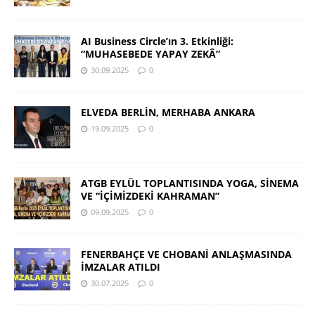
AI Business Circle’ın 3. Etkinliği:
“MUHASEBEDE YAPAY ZEKÂ”
30.09.2025
0
ELVEDA BERLİN, MERHABA ANKARA
19.09.2025
0
ATGB EYLÜL TOPLANTISINDA YOGA, SİNEMA
VE “İÇİMİZDEKİ KAHRAMAN”
09.09.2025
0
FENERBAHÇE VE CHOBANİ ANLAŞMASINDA
İMZALAR ATILDI
30.07.2025
0