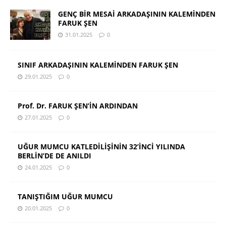
GENÇ BİR MESAİ ARKADAŞININ KALEMİNDEN
FARUK ŞEN
31.01.2025
0
SINIF ARKADAŞININ KALEMİNDEN FARUK ŞEN
29.01.2025
0
Prof. Dr. FARUK ŞEN’İN ARDINDAN
27.01.2025
0
UĞUR MUMCU KATLEDİLİŞİNİN 32’İNCİ YILINDA
BERLİN’DE DE ANILDI
24.01.2025
0
TANIŞTIĞIM UĞUR MUMCU
20.01.2025
0