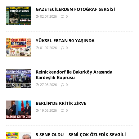
GAZETECİLERDEN FOTOĞRAF SERGİSİ
02.07.2026
0
YÜKSEL ERTAN 90 YAŞINDA
01.07.2026
0
Reinickendorf ile Bakırköy Arasında
Kardeşlik Köprüsü
27.05.2026
0
BERLİN’DE KRİTİK ZİRVE
19.05.2026
0
5 SENE OLDU – SENİ ÇOK ÖZLEDİK SEVGİLİ