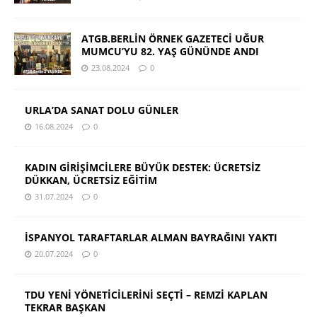
ATGB.BERLİN ÖRNEK GAZETECİ UĞUR
MUMCU’YU 82. YAŞ GÜNÜNDE ANDI
23.08.2024
0
URLA’DA SANAT DOLU GÜNLER
16.08.2024
0
KADIN GİRİŞİMCİLERE BÜYÜK DESTEK: ÜCRETSİZ
DÜKKAN, ÜCRETSİZ EĞİTİM
31.07.2024
0
İSPANYOL TARAFTARLAR ALMAN BAYRAĞINI YAKTI
20.07.2024
0
TDU YENİ YÖNETİCİLERİNİ SEÇTİ – REMZİ KAPLAN
TEKRAR BAŞKAN