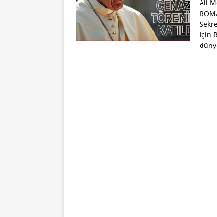
Ali M
ROMA 
Sekre
için 
düny