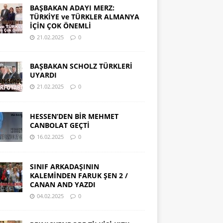
BAŞBAKAN ADAYI MERZ:
TÜRKİYE ve TÜRKLER ALMANYA
İÇİN ÇOK ÖNEMLİ
21.02.2025
0
BAŞBAKAN SCHOLZ TÜRKLERİ
UYARDI
21.02.2025
0
HESSEN’DEN BİR MEHMET
CANBOLAT GEÇTİ
16.02.2025
0
SINIF ARKADAŞININ
KALEMİNDEN FARUK ŞEN 2 /
CANAN AND YAZDI
04.02.2025
0