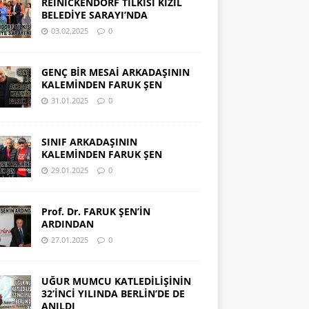
REINICKENDORF TİLKİSİ KIZIL
BELEDİYE SARAYI’NDA
03.02.2025
0
GENÇ BİR MESAİ ARKADAŞININ
KALEMİNDEN FARUK ŞEN
31.01.2025
0
SINIF ARKADAŞININ
KALEMİNDEN FARUK ŞEN
29.01.2025
0
Prof. Dr. FARUK ŞEN’İN
ARDINDAN
27.01.2025
0
UĞUR MUMCU KATLEDİLİŞİNİN
32’İNCİ YILINDA BERLİN’DE DE
ANILDI