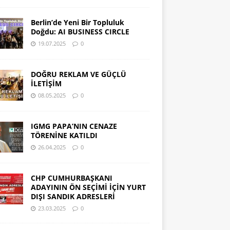
Berlin’de Yeni Bir Topluluk
Doğdu: AI BUSINESS CIRCLE
19.07.2025
0
DOĞRU REKLAM VE GÜÇLÜ
İLETİŞİM
08.05.2025
0
IGMG PAPA’NIN CENAZE
TÖRENİNE KATILDI
26.04.2025
0
CHP CUMHURBAŞKANI
ADAYININ ÖN SEÇİMİ İÇİN YURT
DIŞI SANDIK ADRESLERİ
23.03.2025
0