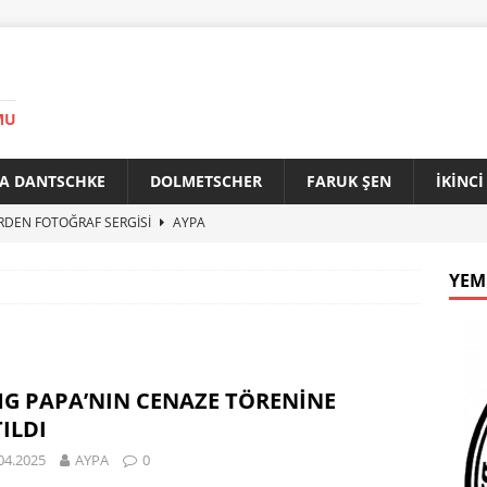
MU
A DANTSCHKE
DOLMETSCHER
FARUK ŞEN
İKİNC
RDEN FOTOĞRAF SERGİSİ
AYPA
AN 90 YAŞINDA
AYPA
YEM
f ile Bakırköy Arasında Kardeşlik Köprüsü
AYPA
İTİK ZİRVE
AYPA
33. YILINDA BERLİN’DE GÜVERCİNLER BARIŞA KANAT AÇTI
G PAPA’NIN CENAZE TÖRENİNE
ILDI
04.2025
AYPA
0