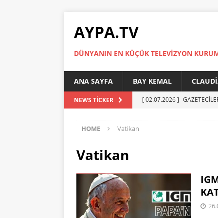
AYPA.TV
DÜNYANIN EN KÜÇÜK TELEVIZYON KURU
ANA SAYFA
BAY KEMAL
CLAUDI
[ 02.07.2026 ]
GAZETECİLE
NEWS TICKER
[ 01.07.2026 ]
YÜKSEL ERT
HOME
Vatikan
[ 27.05.2026 ]
Reinickendor
[ 19.05.2026 ]
BERLİN’DE KR
Vatikan
[ 05.07.2026 ]
MADIMAK’IN 
IGM
AYPA
KAT
26.