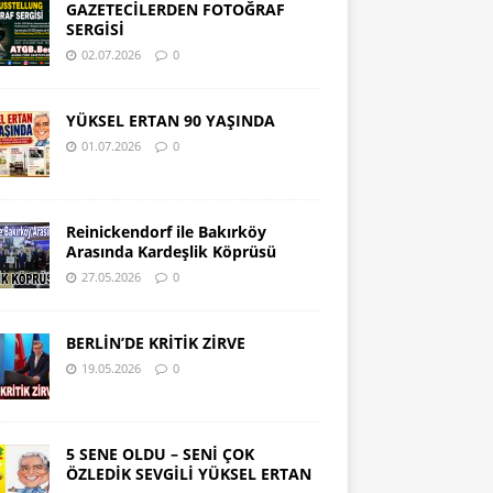
GAZETECİLERDEN FOTOĞRAF
SERGİSİ
02.07.2026
0
YÜKSEL ERTAN 90 YAŞINDA
01.07.2026
0
Reinickendorf ile Bakırköy
Arasında Kardeşlik Köprüsü
27.05.2026
0
BERLİN’DE KRİTİK ZİRVE
19.05.2026
0
5 SENE OLDU – SENİ ÇOK
ÖZLEDİK SEVGİLİ YÜKSEL ERTAN