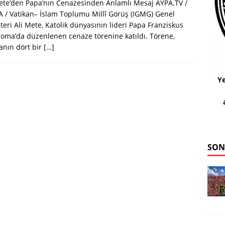
ete’den Papa’nın Cenazesinden Anlamlı Mesaj AYPA.TV /
/ Vatikan– İslam Toplumu Millî Görüş (IGMG) Genel
teri Ali Mete, Katolik dünyasının lideri Papa Franziskus
Roma’da düzenlenen cenaze törenine katıldı. Törene,
anın dört bir
[…]
Ye
SON