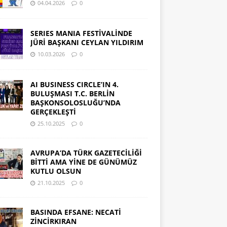
04.04.2026
0
SERIES MANIA FESTİVALİNDE
JÜRİ BAŞKANI CEYLAN YILDIRIM
10.03.2026
0
AI BUSINESS CIRCLE’IN 4.
BULUŞMASI T.C. BERLİN
BAŞKONSOLOSLUĞU’NDA
GERÇEKLEŞTİ
25.10.2025
0
AVRUPA’DA TÜRK GAZETECİLİĞİ
BİTTİ AMA YİNE DE GÜNÜMÜZ
KUTLU OLSUN
21.10.2025
0
BASINDA EFSANE: NECATİ
ZİNCİRKIRAN