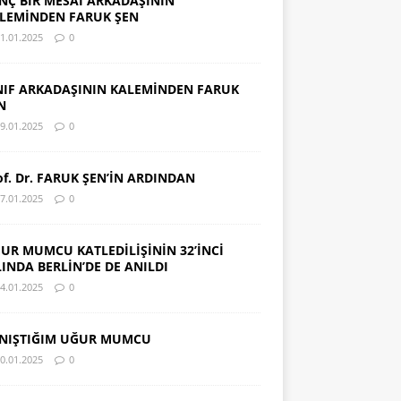
NÇ BİR MESAİ ARKADAŞININ
LEMİNDEN FARUK ŞEN
1.01.2025
0
NIF ARKADAŞININ KALEMİNDEN FARUK
N
9.01.2025
0
of. Dr. FARUK ŞEN’İN ARDINDAN
7.01.2025
0
UR MUMCU KATLEDİLİŞİNİN 32’İNCİ
LINDA BERLİN’DE DE ANILDI
4.01.2025
0
NIŞTIĞIM UĞUR MUMCU
0.01.2025
0