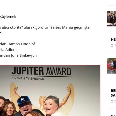
 söylemek
aratıcı otorite” olarak görülür. Series Mania geçmişte
n:
HE
ından Damon Lindelof
1
ela Adlon
ından Julia Sinkevych
RE
SA
0