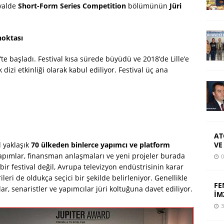
ivalde
Short-Form Series Competition
bölümünün
Jüri
noktası
’te başladı. Festival kısa sürede büyüdü ve 2018’de Lille’e
dizi etkinliği olarak kabul ediliyor. Festival üç ana
AT
VE
l yaklaşık
70 ülkeden binlerce yapımcı ve platform
yapımlar, finansman anlaşmaları ve yeni projeler burada
0
bir festival değil, Avrupa televizyon endüstrisinin karar
leri de oldukça seçici bir şekilde belirleniyor. Genellikle
FE
r, senaristler ve yapımcılar jüri koltuğuna davet ediliyor.
İM
3