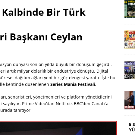
 Kalbinde Bir Türk
ri Başkanı Ceylan
vizyon dünyası son on yılda büyük bir dönüşüm geçirdi.
ri artık milyar dolarlık bir endüstriye dönüştü. Dijital
küresel dağıtım ağları yeni bir güç dengesi yarattı. İşte bu
Lille kentinde düzenlenen
Series Mania Festivali
.
rı, senaristleri, yönetmenleri ve platform yöneticilerini
ni sayılıyor. Prime Video’dan Netflix’e, BBC’den Canal+’a
urada tanıtıyor.
5 
YÜ