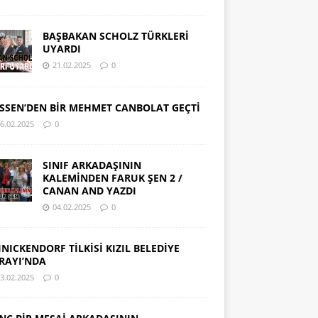
BAŞBAKAN SCHOLZ TÜRKLERİ
UYARDI
21.02.2025
0
SSEN’DEN BİR MEHMET CANBOLAT GEÇTİ
6.02.2025
0
SINIF ARKADAŞININ
KALEMİNDEN FARUK ŞEN 2 /
CANAN AND YAZDI
04.02.2025
0
INICKENDORF TİLKİSİ KIZIL BELEDİYE
RAYI’NDA
3.02.2025
0