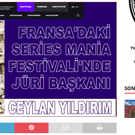
Ye
SON