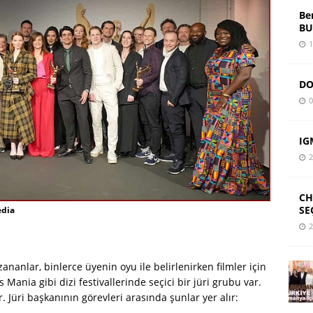
Be
BU
1
DO
0
IG
2
CH
SE
edia
2
nanlar, binlerce üyenin oyu ile belirlenirken filmler için
s Mania gibi dizi festivallerinde seçici bir jüri grubu var.
 Jüri başkanının görevleri arasında şunlar yer alır: