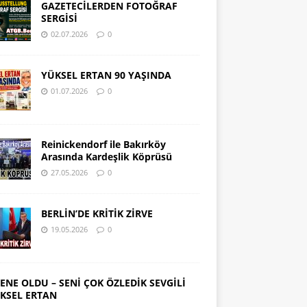
GAZETECİLERDEN FOTOĞRAF
SERGİSİ
02.07.2026
0
YÜKSEL ERTAN 90 YAŞINDA
01.07.2026
0
Reinickendorf ile Bakırköy
Arasında Kardeşlik Köprüsü
27.05.2026
0
BERLİN’DE KRİTİK ZİRVE
19.05.2026
0
SENE OLDU – SENİ ÇOK ÖZLEDİK SEVGİLİ
KSEL ERTAN