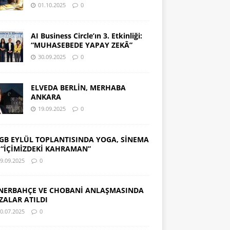
01.10.2025
0
AI Business Circle’ın 3. Etkinliği:
“MUHASEBEDE YAPAY ZEKÂ”
30.09.2025
0
ELVEDA BERLİN, MERHABA
ANKARA
19.09.2025
0
GB EYLÜL TOPLANTISINDA YOGA, SİNEMA
 “İÇİMİZDEKİ KAHRAMAN”
9.09.2025
0
NERBAHÇE VE CHOBANİ ANLAŞMASINDA
ZALAR ATILDI
0.07.2025
0