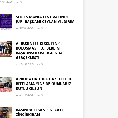
4.04.2026
0
SERIES MANIA FESTİVALİNDE
JÜRİ BAŞKANI CEYLAN YILDIRIM
10.03.2026
0
AI BUSINESS CIRCLE’IN 4.
BULUŞMASI T.C. BERLİN
BAŞKONSOLOSLUĞU’NDA
GERÇEKLEŞTİ
25.10.2025
0
AVRUPA’DA TÜRK GAZETECİLİĞİ
BİTTİ AMA YİNE DE GÜNÜMÜZ
KUTLU OLSUN
21.10.2025
0
BASINDA EFSANE: NECATİ
ZİNCİRKIRAN