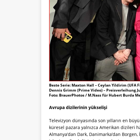
Beste Serie: Maxton Hall – Ceylan Yildirim (UFA F
Dennis Grimm (Prime Video) – Preisverleihung Ju
Foto: BrauerPhotos / M.Nass für Hubert Burda M
Avrupa dizilerinin yükselişi
Televizyon dünyasında son yılların en büyük
küresel pazara yalnızca Amerikan dizileri h
Almanya’dan Dark, Danimarka’dan Borgen, İn