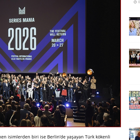
0
ken isimlerden biri ise Berlin’de yaşayan Türk kökenli