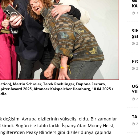
GE
KA
3
SI
ŞE
2
Pr
2
iction), Martin Schreier, Tarek Roehlinger, Daphne Ferraro,
UĞ
piter Award 2025, Altonaer Kaispeicher Hamburg, 10.04.2025 /
YI
edia
2
TA
 değişimi Avrupa dizilerinin yükselişi oldu. Bir zamanlar
2
âkimdi. Bugün ise tablo farklı. İspanya’dan Money Heist,
giltere’den Peaky Blinders gibi diziler dünya çapında