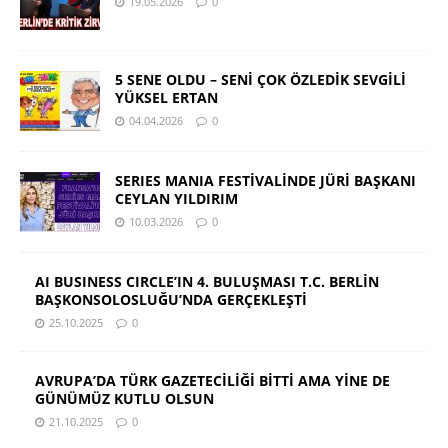
19.05.2026
0
5 SENE OLDU – SENİ ÇOK ÖZLEDİK SEVGİLİ
YÜKSEL ERTAN
04.04.2026
0
SERIES MANIA FESTİVALİNDE JÜRİ BAŞKANI
CEYLAN YILDIRIM
10.03.2026
0
AI BUSINESS CIRCLE’IN 4. BULUŞMASI T.C. BERLİN
BAŞKONSOLOSLUĞU’NDA GERÇEKLEŞTİ
25.10.2025
0
AVRUPA’DA TÜRK GAZETECİLİĞİ BİTTİ AMA YİNE DE
GÜNÜMÜZ KUTLU OLSUN
21.10.2025
0