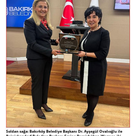
Soldan sağa: Bakırköy Belediye Başkanı Dr. Ayşegül Ovalıoğlu ile