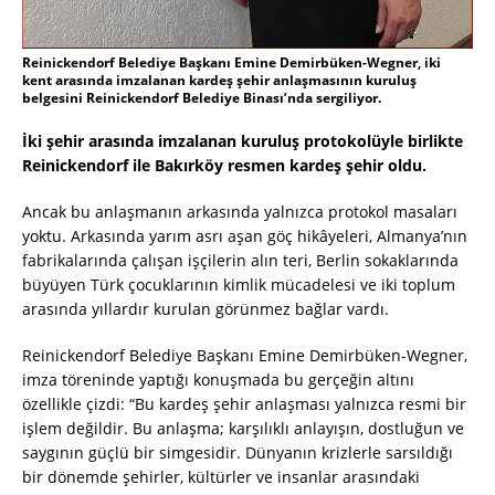
Reinickendorf Belediye Başkanı Emine Demirbüken-Wegner, iki
kent arasında imzalanan kardeş şehir anlaşmasının kuruluş
belgesini Reinickendorf Belediye Binası’nda sergiliyor.
İki şehir arasında imzalanan kuruluş protokolüyle birlikte
Reinickendorf ile Bakırköy resmen kardeş şehir oldu.
Ancak bu anlaşmanın arkasında yalnızca protokol masaları
yoktu. Arkasında yarım asrı aşan göç hikâyeleri, Almanya’nın
fabrikalarında çalışan işçilerin alın teri, Berlin sokaklarında
büyüyen Türk çocuklarının kimlik mücadelesi ve iki toplum
arasında yıllardır kurulan görünmez bağlar vardı.
Reinickendorf Belediye Başkanı Emine Demirbüken-Wegner,
imza töreninde yaptığı konuşmada bu gerçeğin altını
özellikle çizdi: “Bu kardeş şehir anlaşması yalnızca resmi bir
işlem değildir. Bu anlaşma; karşılıklı anlayışın, dostluğun ve
saygının güçlü bir simgesidir. Dünyanın krizlerle sarsıldığı
bir dönemde şehirler, kültürler ve insanlar arasındaki