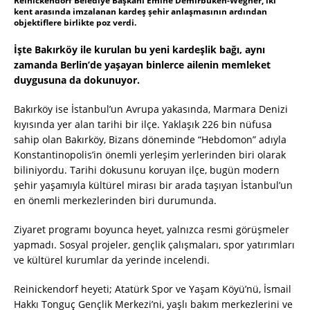
Reinickendorf Belediye Başkanı Emine Demirbüken-Wegner, iki
kent arasında imzalanan kardeş şehir anlaşmasının ardından
objektiflere birlikte poz verdi.
İşte Bakırköy ile kurulan bu yeni kardeşlik bağı, aynı
zamanda Berlin’de yaşayan binlerce ailenin memleket
duygusuna da dokunuyor.
Bakırköy ise İstanbul’un Avrupa yakasında, Marmara Denizi
kıyısında yer alan tarihi bir ilçe. Yaklaşık 226 bin nüfusa
sahip olan Bakırköy, Bizans döneminde “Hebdomon” adıyla
Konstantinopolis’in önemli yerleşim yerlerinden biri olarak
biliniyordu. Tarihi dokusunu koruyan ilçe, bugün modern
şehir yaşamıyla kültürel mirası bir arada taşıyan İstanbul’un
en önemli merkezlerinden biri durumunda.
Ziyaret programı boyunca heyet, yalnızca resmi görüşmeler
yapmadı. Sosyal projeler, gençlik çalışmaları, spor yatırımları
ve kültürel kurumlar da yerinde incelendi.
Reinickendorf heyeti; Atatürk Spor ve Yaşam Köyü’nü, İsmail
Hakkı Tonguç Gençlik Merkezi’ni, yaşlı bakım merkezlerini ve