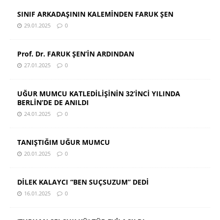
SINIF ARKADAŞININ KALEMİNDEN FARUK ŞEN
29.01.2025
0
Prof. Dr. FARUK ŞEN’İN ARDINDAN
27.01.2025
0
UĞUR MUMCU KATLEDİLİŞİNİN 32’İNCİ YILINDA
BERLİN’DE DE ANILDI
24.01.2025
0
TANIŞTIĞIM UĞUR MUMCU
20.01.2025
0
DİLEK KALAYCI “BEN SUÇSUZUM” DEDİ
16.01.2025
0