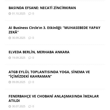
BASINDA EFSANE: NECATİ ZİNCİRKIRAN
01.10.2025
0
AI Business Circle’ın 3. Etkinliği: “MUHASEBEDE YAPAY
ZEKÂ”
30.09.2025
0
ELVEDA BERLİN, MERHABA ANKARA
19.09.2025
0
ATGB EYLÜL TOPLANTISINDA YOGA, SİNEMA VE
“İÇİMİZDEKİ KAHRAMAN”
09.09.2025
0
FENERBAHÇE VE CHOBANİ ANLAŞMASINDA İMZALAR
ATILDI
30.07.2025
0