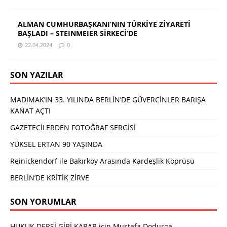
ALMAN CUMHURBAŞKANI’NIN TÜRKİYE ZİYARETİ
BAŞLADI – STEINMEIER SİRKECİ’DE
22.04.2024
0
SON YAZILAR
MADIMAK’IN 33. YILINDA BERLİN’DE GÜVERCİNLER BARIŞA
KANAT AÇTI
GAZETECİLERDEN FOTOĞRAF SERGİSİ
YÜKSEL ERTAN 90 YAŞINDA
Reinickendorf ile Bakırköy Arasında Kardeşlik Köprüsü
BERLİN’DE KRİTİK ZİRVE
SON YORUMLAR
HUKUK DERSİ GİBİ KARAR
için
Mustafa Dodurga