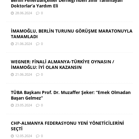
Berlin Fenerbahçeliler Derneği’nden Sınır Tanımayan
Doktorlar’a Yardım Eli
28.06.2024
0
İMAMOĞLU, BERLİN TURUNU GÖRÜŞME MARATONUYLA
TAMAMLADI
21.06.2024
0
WEGNER: FİNALİ ALMANYA-TÜRKİYE OYNASIN /
İMAMOĞLU: İYİ OLAN KAZANSIN
21.06.2024
0
TÜBA Başkanı Prof. Dr. Muzaffer Şeker: “Emek Olmadan
Başarı Gelmez”
23.05.2024
0
CHP-ALMANYA FEDERASYONU YENİ YÖNETİCİLERİNİ
SEÇTİ
12.05.2024
0