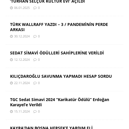
‘TURHAN SELÇUK KÜLTÜR EVİ’ AÇILDI
06.01.2025
0
TÜRK WALLRAFF YAZDI – 3 / PANDEMİNİN PERDE
ARKASI
30.12.2024
0
SEDAT SİMAVİ ÖDÜLLERİ SAHİPLERİNE VERİLDİ
12.12.2024
0
KILIÇDAROĞLU SAVUNMA YAPMADI HESAP SORDU
22.11.2024
0
TGC Sedat Simavi 2024 “Karikatür Ödülü” Erdoğan
Karayel’e Verildi
15.11.2024
0
KAYRA’DAN BOSNA HERSEK’E YARDIM ELİ