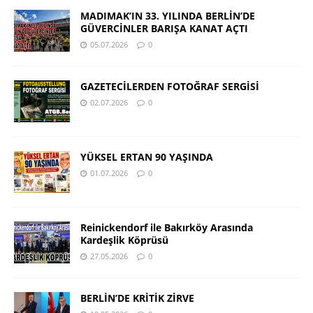
MADIMAK’IN 33. YILINDA BERLİN’DE
GÜVERCİNLER BARIŞA KANAT AÇTI
05.07.2026
0
GAZETECİLERDEN FOTOĞRAF SERGİSİ
02.07.2026
0
YÜKSEL ERTAN 90 YAŞINDA
01.07.2026
0
Reinickendorf ile Bakırköy Arasında
Kardeşlik Köprüsü
27.05.2026
0
BERLİN’DE KRİTİK ZİRVE