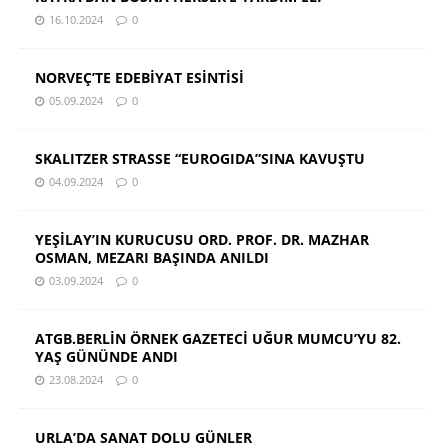
16.10.2024
0
NORVEÇ’TE EDEBİYAT ESİNTİSİ
05.09.2024
0
SKALITZER STRASSE “EUROGIDA”SINA KAVUŞTU
04.09.2024
0
YEŞİLAY’IN KURUCUSU ORD. PROF. DR. MAZHAR
OSMAN, MEZARI BAŞINDA ANILDI
03.09.2024
0
ATGB.BERLİN ÖRNEK GAZETECİ UĞUR MUMCU’YU 82.
YAŞ GÜNÜNDE ANDI
23.08.2024
0
URLA’DA SANAT DOLU GÜNLER