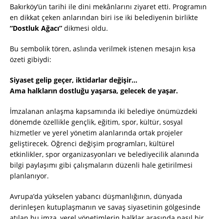
Bakırköy’ün tarihi ile dini mekânlarını ziyaret etti. Programın
en dikkat çeken anlarından biri ise iki belediyenin birlikte
“Dostluk Ağacı”
dikmesi oldu.
Bu sembolik tören, aslında verilmek istenen mesajın kısa
özeti gibiydi:
Siyaset gelip geçer, iktidarlar değişir…
Ama halkların dostluğu yaşarsa, gelecek de yaşar.
İmzalanan anlaşma kapsamında iki belediye önümüzdeki
dönemde özellikle gençlik, eğitim, spor, kültür, sosyal
hizmetler ve yerel yönetim alanlarında ortak projeler
geliştirecek. Öğrenci değişim programları, kültürel
etkinlikler, spor organizasyonları ve belediyecilik alanında
bilgi paylaşımı gibi çalışmaların düzenli hale getirilmesi
planlanıyor.
Avrupa’da yükselen yabancı düşmanlığının, dünyada
derinleşen kutuplaşmanın ve savaş siyasetinin gölgesinde
atılan bu imza, yerel yönetimlerin halklar arasında nasıl bir