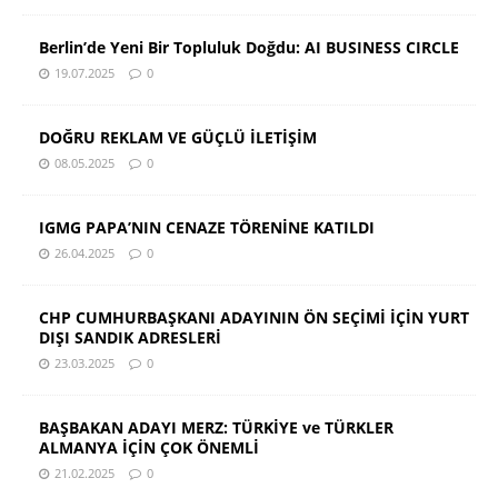
Berlin’de Yeni Bir Topluluk Doğdu: AI BUSINESS CIRCLE
19.07.2025
0
DOĞRU REKLAM VE GÜÇLÜ İLETİŞİM
08.05.2025
0
IGMG PAPA’NIN CENAZE TÖRENİNE KATILDI
26.04.2025
0
CHP CUMHURBAŞKANI ADAYININ ÖN SEÇİMİ İÇİN YURT
DIŞI SANDIK ADRESLERİ
23.03.2025
0
BAŞBAKAN ADAYI MERZ: TÜRKİYE ve TÜRKLER
ALMANYA İÇİN ÇOK ÖNEMLİ
21.02.2025
0