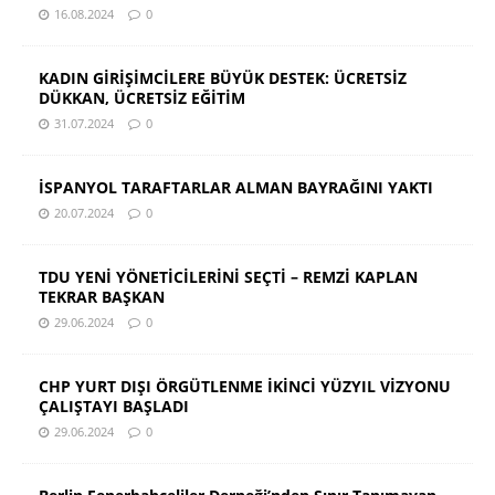
16.08.2024
0
KADIN GİRİŞİMCİLERE BÜYÜK DESTEK: ÜCRETSİZ
DÜKKAN, ÜCRETSİZ EĞİTİM
31.07.2024
0
İSPANYOL TARAFTARLAR ALMAN BAYRAĞINI YAKTI
20.07.2024
0
TDU YENİ YÖNETİCİLERİNİ SEÇTİ – REMZİ KAPLAN
TEKRAR BAŞKAN
29.06.2024
0
CHP YURT DIŞI ÖRGÜTLENME İKİNCİ YÜZYIL VİZYONU
ÇALIŞTAYI BAŞLADI
29.06.2024
0