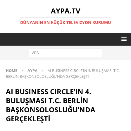
AYPA.TV
DÜNYANIN EN KÜÇÜK TELEVIZYON KURUMU
HOME
AYPA
AI BUSINESS CIRCLE’IN 4. BULUŞMASI T.C.
BERLİN BAŞKONSOLOSLUĞU’NDA GERÇEKLEŞTİ
AI BUSINESS CIRCLE’IN 4.
BULUŞMASI T.C. BERLİN
BAŞKONSOLOSLUĞU’NDA
GERÇEKLEŞTİ