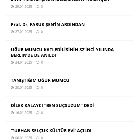
29.01.2025
0
Prof. Dr. FARUK ŞEN’İN ARDINDAN
27.01.2025
0
UĞUR MUMCU KATLEDİLİŞİNİN 32’İNCİ YILINDA
BERLİN’DE DE ANILDI
24.01.2025
0
TANIŞTIĞIM UĞUR MUMCU
20.01.2025
0
DİLEK KALAYCI “BEN SUÇSUZUM” DEDİ
16.01.2025
0
‘TURHAN SELÇUK KÜLTÜR EVİ’ AÇILDI
06.01.2025
0