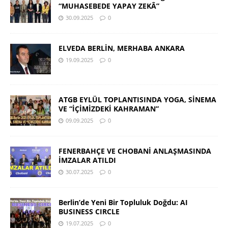
“MUHASEBEDE YAPAY ZEKÂ”
30.09.2025
0
ELVEDA BERLİN, MERHABA ANKARA
19.09.2025
0
ATGB EYLÜL TOPLANTISINDA YOGA, SİNEMA
VE “İÇİMİZDEKİ KAHRAMAN”
09.09.2025
0
FENERBAHÇE VE CHOBANİ ANLAŞMASINDA
İMZALAR ATILDI
30.07.2025
0
Berlin’de Yeni Bir Topluluk Doğdu: AI
BUSINESS CIRCLE
19.07.2025
0