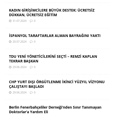
KADIN GİRİŞİMCİLERE BÜYÜK DESTEK: ÜCRETSİZ
DÜKKAN, ÜCRETSİZ EĞİTİM
31.07.2024
0
İSPANYOL TARAFTARLAR ALMAN BAYRAĞINI YAKTI
20.07.2024
0
TDU YENİ YÖNETİCİLERİNİ SEÇTİ – REMZİ KAPLAN
TEKRAR BAŞKAN
29.06.2024
0
CHP YURT DIŞI ÖRGÜTLENME İKİNCİ YÜZYIL VİZYONU
ÇALIŞTAYI BAŞLADI
29.06.2024
0
Berlin Fenerbahçeliler Derneği’nden Sınır Tanımayan
Doktorlar’a Yardım Eli