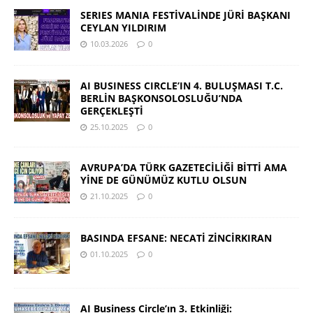
SERIES MANIA FESTİVALİNDE JÜRİ BAŞKANI
CEYLAN YILDIRIM
10.03.2026
0
AI BUSINESS CIRCLE’IN 4. BULUŞMASI T.C.
BERLİN BAŞKONSOLOSLUĞU’NDA
GERÇEKLEŞTİ
25.10.2025
0
AVRUPA’DA TÜRK GAZETECİLİĞİ BİTTİ AMA
YİNE DE GÜNÜMÜZ KUTLU OLSUN
21.10.2025
0
BASINDA EFSANE: NECATİ ZİNCİRKIRAN
01.10.2025
0
AI Business Circle’ın 3. Etkinliği: