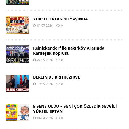
YÜKSEL ERTAN 90 YAŞINDA
01.07.2026
0
Reinickendorf ile Bakırköy Arasında
Kardeşlik Köprüsü
27.05.2026
0
BERLİN’DE KRİTİK ZİRVE
19.05.2026
0
5 SENE OLDU – SENİ ÇOK ÖZLEDİK SEVGİLİ
YÜKSEL ERTAN
04.04.2026
0