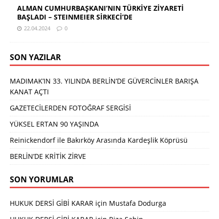
ALMAN CUMHURBAŞKANI’NIN TÜRKİYE ZİYARETİ
BAŞLADI – STEINMEIER SİRKECİ’DE
22.04.2024
0
SON YAZILAR
MADIMAK’IN 33. YILINDA BERLİN’DE GÜVERCİNLER BARIŞA
KANAT AÇTI
GAZETECİLERDEN FOTOĞRAF SERGİSİ
YÜKSEL ERTAN 90 YAŞINDA
Reinickendorf ile Bakırköy Arasında Kardeşlik Köprüsü
BERLİN’DE KRİTİK ZİRVE
SON YORUMLAR
HUKUK DERSİ GİBİ KARAR
için
Mustafa Dodurga