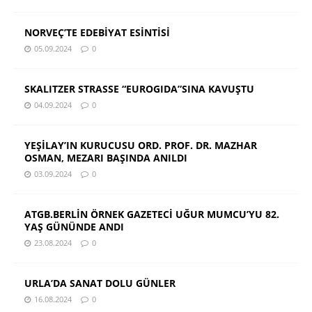
NORVEÇ’TE EDEBİYAT ESİNTİSİ
05.09.2024
0
SKALITZER STRASSE “EUROGIDA”SINA KAVUŞTU
04.09.2024
0
YEŞİLAY’IN KURUCUSU ORD. PROF. DR. MAZHAR
OSMAN, MEZARI BAŞINDA ANILDI
03.09.2024
0
ATGB.BERLİN ÖRNEK GAZETECİ UĞUR MUMCU’YU 82.
YAŞ GÜNÜNDE ANDI
23.08.2024
0
URLA’DA SANAT DOLU GÜNLER
16.08.2024
0