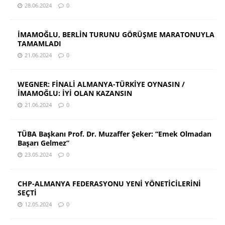
28.06.2024
0
İMAMOĞLU, BERLİN TURUNU GÖRÜŞME MARATONUYLA
TAMAMLADI
21.06.2024
0
WEGNER: FİNALİ ALMANYA-TÜRKİYE OYNASIN /
İMAMOĞLU: İYİ OLAN KAZANSIN
21.06.2024
0
TÜBA Başkanı Prof. Dr. Muzaffer Şeker: “Emek Olmadan
Başarı Gelmez”
23.05.2024
0
CHP-ALMANYA FEDERASYONU YENİ YÖNETİCİLERİNİ
SEÇTİ
12.05.2024
0