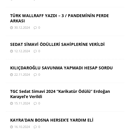
TÜRK WALLRAFF YAZDI – 3 / PANDEMİNİN PERDE
ARKASI
30.12.2024
0
SEDAT SİMAVİ ÖDÜLLERİ SAHİPLERİNE VERİLDİ
12.12.2024
0
KILIÇDAROĞLU SAVUNMA YAPMADI HESAP SORDU
22.11.2024
0
TGC Sedat Simavi 2024 “Karikatür Ödülü” Erdoğan
Karayel’e Verildi
15.11.2024
0
KAYRA’DAN BOSNA HERSEK’E YARDIM ELİ
16.10.2024
0