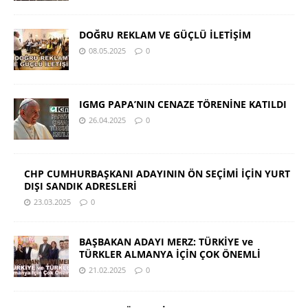
DOĞRU REKLAM VE GÜÇLÜ İLETİŞİM
08.05.2025
0
IGMG PAPA’NIN CENAZE TÖRENİNE KATILDI
26.04.2025
0
CHP CUMHURBAŞKANI ADAYININ ÖN SEÇİMİ İÇİN YURT
DIŞI SANDIK ADRESLERİ
23.03.2025
0
BAŞBAKAN ADAYI MERZ: TÜRKİYE ve
TÜRKLER ALMANYA İÇİN ÇOK ÖNEMLİ
21.02.2025
0