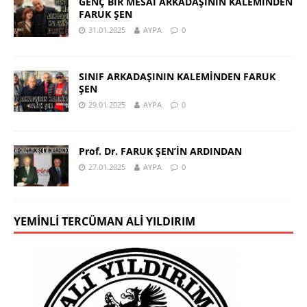
GENÇ BİR MESAİ ARKADAŞININ KALEMİNDEN
FARUK ŞEN
31.01.2025
AYPA
0
SINIF ARKADAŞININ KALEMİNDEN FARUK
ŞEN
29.01.2025
AYPA
0
Prof. Dr. FARUK ŞEN’İN ARDINDAN
27.01.2025
AYPA
0
YEMINLI TERCÜMAN ALI YILDIRIM