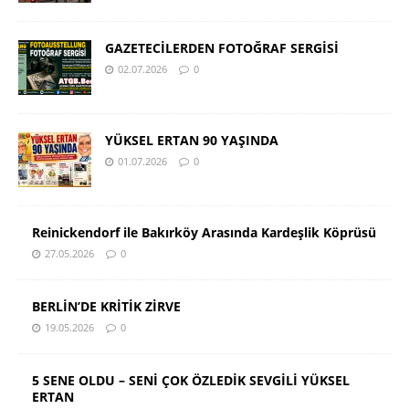
GAZETECİLERDEN FOTOĞRAF SERGİSİ
02.07.2026
0
YÜKSEL ERTAN 90 YAŞINDA
01.07.2026
0
Reinickendorf ile Bakırköy Arasında Kardeşlik Köprüsü
27.05.2026
0
BERLİN’DE KRİTİK ZİRVE
19.05.2026
0
5 SENE OLDU – SENİ ÇOK ÖZLEDİK SEVGİLİ YÜKSEL
ERTAN