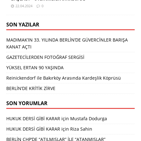
22.04.2024
0
SON YAZILAR
MADIMAK’IN 33. YILINDA BERLİN’DE GÜVERCİNLER BARIŞA
KANAT AÇTI
GAZETECİLERDEN FOTOĞRAF SERGİSİ
YÜKSEL ERTAN 90 YAŞINDA
Reinickendorf ile Bakırköy Arasında Kardeşlik Köprüsü
BERLİN’DE KRİTİK ZİRVE
SON YORUMLAR
HUKUK DERSİ GİBİ KARAR
için
Mustafa Dodurga
HUKUK DERSİ GİBİ KARAR
için
Riza Sahin
BERLİN CHP’DE “ATILMIŞLAR” İLE “ATANMIŞLAR”