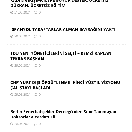
KADIN GİRİŞİMCİLERE BÜYÜK DESTEK: ÜCRETSİZ
DÜKKAN, ÜCRETSİZ EĞİTİM
31.07.2024
0
İSPANYOL TARAFTARLAR ALMAN BAYRAĞINI YAKTI
20.07.2024
0
TDU YENİ YÖNETİCİLERİNİ SEÇTİ – REMZİ KAPLAN
TEKRAR BAŞKAN
29.06.2024
0
CHP YURT DIŞI ÖRGÜTLENME İKİNCİ YÜZYIL VİZYONU
ÇALIŞTAYI BAŞLADI
29.06.2024
0
Berlin Fenerbahçeliler Derneği’nden Sınır Tanımayan
Doktorlar’a Yardım Eli
28.06.2024
0