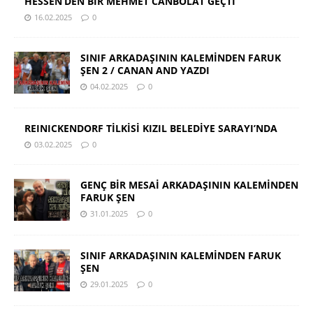
HESSEN’DEN BİR MEHMET CANBOLAT GEÇTİ
16.02.2025
0
SINIF ARKADAŞININ KALEMİNDEN FARUK
ŞEN 2 / CANAN AND YAZDI
04.02.2025
0
REINICKENDORF TİLKİSİ KIZIL BELEDİYE SARAYI’NDA
03.02.2025
0
GENÇ BİR MESAİ ARKADAŞININ KALEMİNDEN
FARUK ŞEN
31.01.2025
0
SINIF ARKADAŞININ KALEMİNDEN FARUK
ŞEN
29.01.2025
0