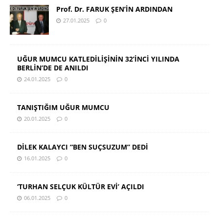
Prof. Dr. FARUK ŞEN’İN ARDINDAN
27.01.2025
0
UĞUR MUMCU KATLEDİLİŞİNİN 32’İNCİ YILINDA
BERLİN’DE DE ANILDI
24.01.2025
0
TANIŞTIĞIM UĞUR MUMCU
20.01.2025
0
DİLEK KALAYCI “BEN SUÇSUZUM” DEDİ
16.01.2025
0
‘TURHAN SELÇUK KÜLTÜR EVİ’ AÇILDI
06.01.2025
0