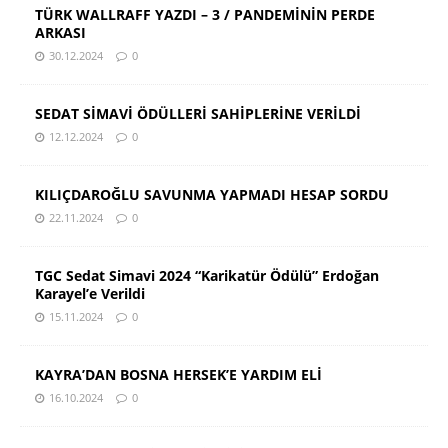
TÜRK WALLRAFF YAZDI – 3 / PANDEMİNİN PERDE
ARKASI
30.12.2024
0
SEDAT SİMAVİ ÖDÜLLERİ SAHİPLERİNE VERİLDİ
12.12.2024
0
KILIÇDAROĞLU SAVUNMA YAPMADI HESAP SORDU
22.11.2024
0
TGC Sedat Simavi 2024 “Karikatür Ödülü” Erdoğan
Karayel’e Verildi
15.11.2024
0
KAYRA’DAN BOSNA HERSEK’E YARDIM ELİ
16.10.2024
0