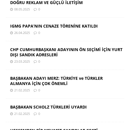
DOĞRU REKLAM VE GÜÇLÜ İLETİŞİM
08.05.2025
0
IGMG PAPA’NIN CENAZE TÖRENİNE KATILDI
26.04.2025
0
CHP CUMHURBAŞKANI ADAYININ ÖN SEÇİMİ İÇİN YURT
DIŞI SANDIK ADRESLERİ
23.03.2025
0
BAŞBAKAN ADAYI MERZ: TÜRKİYE ve TÜRKLER
ALMANYA İÇİN ÇOK ÖNEMLİ
21.02.2025
0
BAŞBAKAN SCHOLZ TÜRKLERİ UYARDI
21.02.2025
0