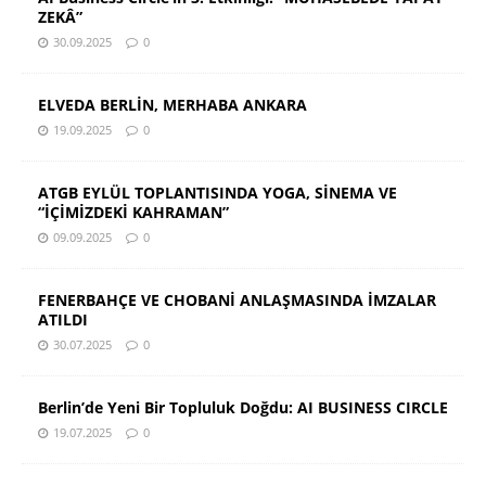
ZEKÂ”
30.09.2025
0
ELVEDA BERLİN, MERHABA ANKARA
19.09.2025
0
ATGB EYLÜL TOPLANTISINDA YOGA, SİNEMA VE
“İÇİMİZDEKİ KAHRAMAN”
09.09.2025
0
FENERBAHÇE VE CHOBANİ ANLAŞMASINDA İMZALAR
ATILDI
30.07.2025
0
Berlin’de Yeni Bir Topluluk Doğdu: AI BUSINESS CIRCLE
19.07.2025
0