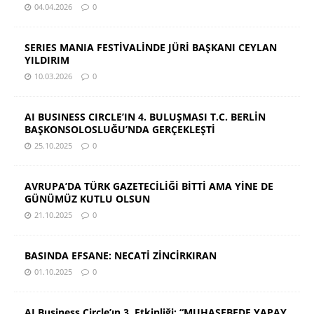
04.04.2026
0
SERIES MANIA FESTİVALİNDE JÜRİ BAŞKANI CEYLAN
YILDIRIM
10.03.2026
0
AI BUSINESS CIRCLE’IN 4. BULUŞMASI T.C. BERLİN
BAŞKONSOLOSLUĞU’NDA GERÇEKLEŞTİ
25.10.2025
0
AVRUPA’DA TÜRK GAZETECİLİĞİ BİTTİ AMA YİNE DE
GÜNÜMÜZ KUTLU OLSUN
21.10.2025
0
BASINDA EFSANE: NECATİ ZİNCİRKIRAN
01.10.2025
0
AI Business Circle’ın 3. Etkinliği: “MUHASEBEDE YAPAY