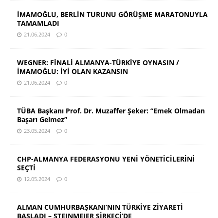
İMAMOĞLU, BERLİN TURUNU GÖRÜŞME MARATONUYLA
TAMAMLADI
21.06.2024
0
WEGNER: FİNALİ ALMANYA-TÜRKİYE OYNASIN /
İMAMOĞLU: İYİ OLAN KAZANSIN
21.06.2024
0
TÜBA Başkanı Prof. Dr. Muzaffer Şeker: “Emek Olmadan
Başarı Gelmez”
23.05.2024
0
CHP-ALMANYA FEDERASYONU YENİ YÖNETİCİLERİNİ
SEÇTİ
12.05.2024
0
ALMAN CUMHURBAŞKANI’NIN TÜRKİYE ZİYARETİ
BAŞLADI – STEINMEIER SİRKECİ’DE