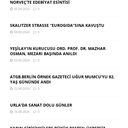
NORVEÇ’TE EDEBİYAT ESİNTİSİ
05.09.2024
0
SKALITZER STRASSE “EUROGIDA”SINA KAVUŞTU
04.09.2024
0
YEŞİLAY’IN KURUCUSU ORD. PROF. DR. MAZHAR
OSMAN, MEZARI BAŞINDA ANILDI
03.09.2024
0
ATGB.BERLİN ÖRNEK GAZETECİ UĞUR MUMCU’YU 82.
YAŞ GÜNÜNDE ANDI
23.08.2024
0
URLA’DA SANAT DOLU GÜNLER
16.08.2024
0