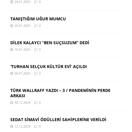
24.01.2025
0
TANIŞTIĞIM UĞUR MUMCU
20.01.2025
0
DİLEK KALAYCI “BEN SUÇSUZUM” DEDİ
16.01.2025
0
‘TURHAN SELÇUK KÜLTÜR EVİ’ AÇILDI
06.01.2025
0
TÜRK WALLRAFF YAZDI – 3 / PANDEMİNİN PERDE
ARKASI
30.12.2024
0
SEDAT SİMAVİ ÖDÜLLERİ SAHİPLERİNE VERİLDİ
12.12.2024
0