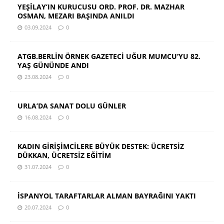
YEŞİLAY’IN KURUCUSU ORD. PROF. DR. MAZHAR
OSMAN, MEZARI BAŞINDA ANILDI
03.09.2024
0
ATGB.BERLİN ÖRNEK GAZETECİ UĞUR MUMCU’YU 82.
YAŞ GÜNÜNDE ANDI
23.08.2024
0
URLA’DA SANAT DOLU GÜNLER
16.08.2024
0
KADIN GİRİŞİMCİLERE BÜYÜK DESTEK: ÜCRETSİZ
DÜKKAN, ÜCRETSİZ EĞİTİM
31.07.2024
0
İSPANYOL TARAFTARLAR ALMAN BAYRAĞINI YAKTI
20.07.2024
0