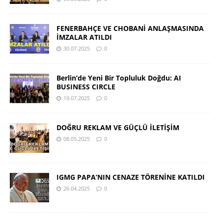
FENERBAHÇE VE CHOBANİ ANLAŞMASINDA
İMZALAR ATILDI
30.07.2025
0
Berlin’de Yeni Bir Topluluk Doğdu: AI
BUSINESS CIRCLE
19.07.2025
0
DOĞRU REKLAM VE GÜÇLÜ İLETİŞİM
08.05.2025
0
IGMG PAPA’NIN CENAZE TÖRENİNE KATILDI
26.04.2025
0