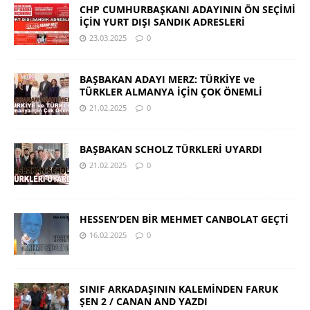
CHP CUMHURBAŞKANI ADAYININ ÖN SEÇİMİ
İÇİN YURT DIŞI SANDIK ADRESLERİ
23.03.2025
0
BAŞBAKAN ADAYI MERZ: TÜRKİYE ve
TÜRKLER ALMANYA İÇİN ÇOK ÖNEMLİ
21.02.2025
0
BAŞBAKAN SCHOLZ TÜRKLERİ UYARDI
21.02.2025
0
HESSEN’DEN BİR MEHMET CANBOLAT GEÇTİ
16.02.2025
0
SINIF ARKADAŞININ KALEMİNDEN FARUK
ŞEN 2 / CANAN AND YAZDI