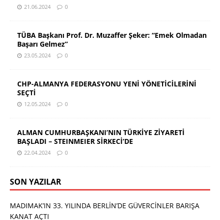
21.06.2024
0
TÜBA Başkanı Prof. Dr. Muzaffer Şeker: “Emek Olmadan
Başarı Gelmez”
23.05.2024
0
CHP-ALMANYA FEDERASYONU YENİ YÖNETİCİLERİNİ
SEÇTİ
12.05.2024
0
ALMAN CUMHURBAŞKANI’NIN TÜRKİYE ZİYARETİ
BAŞLADI – STEINMEIER SİRKECİ’DE
22.04.2024
0
SON YAZILAR
MADIMAK’IN 33. YILINDA BERLİN’DE GÜVERCİNLER BARIŞA
KANAT AÇTI