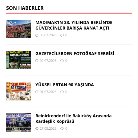
SON HABERLER
MADIMAK’IN 33. YILINDA BERLİN’DE
GÜVERCİNLER BARIŞA KANAT AÇTI
05.07.2026
0
GAZETECİLERDEN FOTOĞRAF SERGİSİ
02.07.2026
0
YÜKSEL ERTAN 90 YAŞINDA
01.07.2026
0
Reinickendorf ile Bakırköy Arasında
Kardeşlik Köprüsü
27.05.2026
0