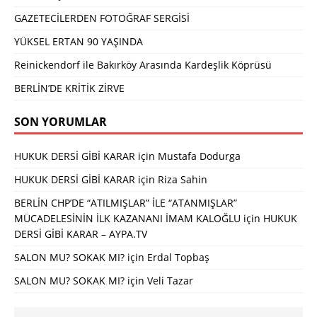
GAZETECİLERDEN FOTOĞRAF SERGİSİ
YÜKSEL ERTAN 90 YAŞINDA
Reinickendorf ile Bakırköy Arasında Kardeşlik Köprüsü
BERLİN’DE KRİTİK ZİRVE
SON YORUMLAR
HUKUK DERSİ GİBİ KARAR
için
Mustafa Dodurga
HUKUK DERSİ GİBİ KARAR
için
Riza Sahin
BERLİN CHP’DE “ATILMIŞLAR” İLE “ATANMIŞLAR”
MÜCADELESİNİN İLK KAZANANI İMAM KALOĞLU
için
HUKUK
DERSİ GİBİ KARAR – AYPA.TV
SALON MU? SOKAK MI?
için
Erdal Topbaş
SALON MU? SOKAK MI?
için
Veli Tazar