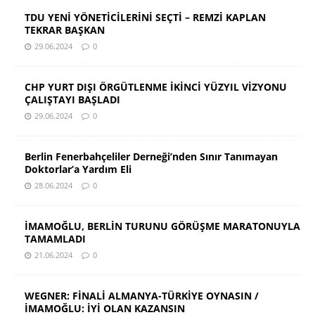
TDU YENİ YÖNETİCİLERİNİ SEÇTİ – REMZİ KAPLAN
TEKRAR BAŞKAN
29.06.2024
0
CHP YURT DIŞI ÖRGÜTLENME İKİNCİ YÜZYIL VİZYONU
ÇALIŞTAYI BAŞLADI
29.06.2024
0
Berlin Fenerbahçeliler Derneği’nden Sınır Tanımayan
Doktorlar’a Yardım Eli
28.06.2024
0
İMAMOĞLU, BERLİN TURUNU GÖRÜŞME MARATONUYLA
TAMAMLADI
21.06.2024
0
WEGNER: FİNALİ ALMANYA-TÜRKİYE OYNASIN /
İMAMOĞLU: İYİ OLAN KAZANSIN