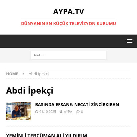
AYPA.TV
DÜNYANIN EN KÜÇÜK TELEVIZYON KURUMU
HOME
Abdi İpekçi
Abdi İpekçi
BASINDA EFSANE: NECATİ ZİNCİRKIRAN
01.10.2025
AYPA
0
YEMINLI TERCÜMAN ALI YILDIRIM