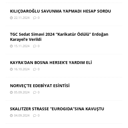
KILIÇDAROĞLU SAVUNMA YAPMADI HESAP SORDU
22.11.2024
0
TGC Sedat Simavi 2024 “Karikatür Ödülü” Erdoğan
Karayel’e Verildi
15.11.2024
0
KAYRA’DAN BOSNA HERSEK’E YARDIM ELİ
16.10.2024
0
NORVEÇ’TE EDEBİYAT ESİNTİSİ
05.09.2024
0
SKALITZER STRASSE “EUROGIDA”SINA KAVUŞTU
04.09.2024
0