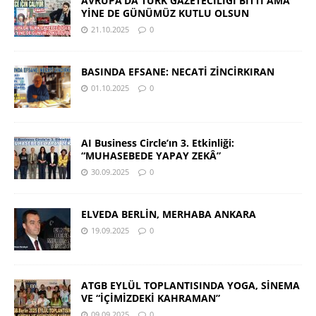
AVRUPA’DA TÜRK GAZETECİLİĞİ BİTTİ AMA
YİNE DE GÜNÜMÜZ KUTLU OLSUN
21.10.2025
0
BASINDA EFSANE: NECATİ ZİNCİRKIRAN
01.10.2025
0
AI Business Circle’ın 3. Etkinliği:
“MUHASEBEDE YAPAY ZEKÂ”
30.09.2025
0
ELVEDA BERLİN, MERHABA ANKARA
19.09.2025
0
ATGB EYLÜL TOPLANTISINDA YOGA, SİNEMA
VE “İÇİMİZDEKİ KAHRAMAN”
09.09.2025
0