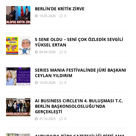
BERLİN’DE KRİTİK ZİRVE
19.05.2026
0
5 SENE OLDU – SENİ ÇOK ÖZLEDİK SEVGİLİ
YÜKSEL ERTAN
04.04.2026
0
SERIES MANIA FESTİVALİNDE JÜRİ BAŞKANI
CEYLAN YILDIRIM
10.03.2026
0
AI BUSINESS CIRCLE’IN 4. BULUŞMASI T.C.
BERLİN BAŞKONSOLOSLUĞU’NDA
GERÇEKLEŞTİ
25.10.2025
0