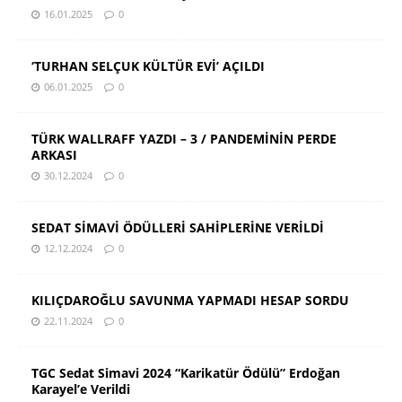
16.01.2025
0
‘TURHAN SELÇUK KÜLTÜR EVİ’ AÇILDI
06.01.2025
0
TÜRK WALLRAFF YAZDI – 3 / PANDEMİNİN PERDE
ARKASI
30.12.2024
0
SEDAT SİMAVİ ÖDÜLLERİ SAHİPLERİNE VERİLDİ
12.12.2024
0
KILIÇDAROĞLU SAVUNMA YAPMADI HESAP SORDU
22.11.2024
0
TGC Sedat Simavi 2024 “Karikatür Ödülü” Erdoğan
Karayel’e Verildi