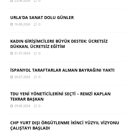
23.08.2024
0
URLA’DA SANAT DOLU GÜNLER
16.08.2024
0
KADIN GİRİŞİMCİLERE BÜYÜK DESTEK: ÜCRETSİZ
DÜKKAN, ÜCRETSİZ EĞİTİM
31.07.2024
0
İSPANYOL TARAFTARLAR ALMAN BAYRAĞINI YAKTI
20.07.2024
0
TDU YENİ YÖNETİCİLERİNİ SEÇTİ – REMZİ KAPLAN
TEKRAR BAŞKAN
29.06.2024
0
CHP YURT DIŞI ÖRGÜTLENME İKİNCİ YÜZYIL VİZYONU
ÇALIŞTAYI BAŞLADI