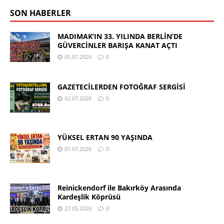
SON HABERLER
MADIMAK’IN 33. YILINDA BERLİN’DE
GÜVERCİNLER BARIŞA KANAT AÇTI
05.07.2026
0
GAZETECİLERDEN FOTOĞRAF SERGİSİ
02.07.2026
0
YÜKSEL ERTAN 90 YAŞINDA
01.07.2026
0
Reinickendorf ile Bakırköy Arasında
Kardeşlik Köprüsü
27.05.2026
0