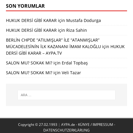
SON YORUMLAR
HUKUK DERSİ GİBİ KARAR
için
Mustafa Dodurga
HUKUK DERSİ GİBİ KARAR
için
Riza Sahin
BERLİN CHP’DE “ATILMIŞLAR” İLE “ATANMIŞLAR”
MÜCADELESİNİN İLK KAZANANI İMAM KALOĞLU
için
HUKUK
DERSİ GİBİ KARAR – AYPA.TV
SALON MU? SOKAK MI?
için
Erdal Topbaş
SALON MU? SOKAK MI?
için
Veli Tazar
Copyright © 27.02.1993
|
AYPA.de - KÜNYE / IMPRESSUM -
DATENSCHUTZERKLÄRUNG