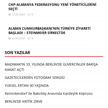
CHP-ALMANYA FEDERASYONU YENİ YÖNETİCİLERİNİ
SEÇTİ
12.05.2024
0
ALMAN CUMHURBAŞKANI’NIN TÜRKİYE ZİYARETİ
BAŞLADI – STEINMEIER SİRKECİ’DE
22.04.2024
0
SON YAZILAR
MADIMAK’IN 33. YILINDA BERLİN’DE GÜVERCİNLER BARIŞA
KANAT AÇTI
GAZETECİLERDEN FOTOĞRAF SERGİSİ
YÜKSEL ERTAN 90 YAŞINDA
Reinickendorf ile Bakırköy Arasında Kardeşlik Köprüsü
BERLİN’DE KRİTİK ZİRVE