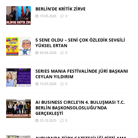
BERLİN’DE KRİTİK ZİRVE
19.05.2026
0
5 SENE OLDU – SENİ ÇOK ÖZLEDİK SEVGİLİ
YÜKSEL ERTAN
04.04.2026
0
SERIES MANIA FESTİVALİNDE JÜRİ BAŞKANI
CEYLAN YILDIRIM
10.03.2026
0
AI BUSINESS CIRCLE’IN 4. BULUŞMASI T.C.
BERLİN BAŞKONSOLOSLUĞU’NDA
GERÇEKLEŞTİ
25.10.2025
0