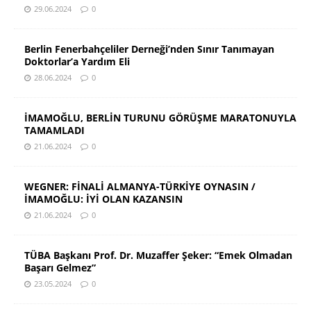
29.06.2024
0
Berlin Fenerbahçeliler Derneği’nden Sınır Tanımayan
Doktorlar’a Yardım Eli
28.06.2024
0
İMAMOĞLU, BERLİN TURUNU GÖRÜŞME MARATONUYLA
TAMAMLADI
21.06.2024
0
WEGNER: FİNALİ ALMANYA-TÜRKİYE OYNASIN /
İMAMOĞLU: İYİ OLAN KAZANSIN
21.06.2024
0
TÜBA Başkanı Prof. Dr. Muzaffer Şeker: “Emek Olmadan
Başarı Gelmez”
23.05.2024
0