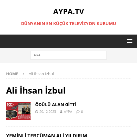
AYPA.TV
DÜNYANIN EN KÜÇÜK TELEVIZYON KURUMU
HOME
Ali İhsan İzbul
Ali İhsan İzbul
ÖDÜLÜ ALAN GİTTİ
20.12.2023
AYPA
0
YEMINLI TERCÜMAN ALI YILDIRIM