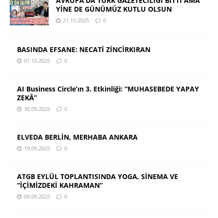
AVRUPA’DA TÜRK GAZETECİLİĞİ BİTTİ AMA
YİNE DE GÜNÜMÜZ KUTLU OLSUN
21.10.2025
0
BASINDA EFSANE: NECATİ ZİNCİRKIRAN
01.10.2025
0
AI Business Circle’ın 3. Etkinliği: “MUHASEBEDE YAPAY
ZEKÂ”
30.09.2025
0
ELVEDA BERLİN, MERHABA ANKARA
19.09.2025
0
ATGB EYLÜL TOPLANTISINDA YOGA, SİNEMA VE
“İÇİMİZDEKİ KAHRAMAN”
09.09.2025
0