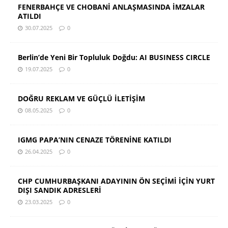
FENERBAHÇE VE CHOBANİ ANLAŞMASINDA İMZALAR
ATILDI
30.07.2025
0
Berlin’de Yeni Bir Topluluk Doğdu: AI BUSINESS CIRCLE
19.07.2025
0
DOĞRU REKLAM VE GÜÇLÜ İLETİŞİM
08.05.2025
0
IGMG PAPA’NIN CENAZE TÖRENİNE KATILDI
26.04.2025
0
CHP CUMHURBAŞKANI ADAYININ ÖN SEÇİMİ İÇİN YURT
DIŞI SANDIK ADRESLERİ
23.03.2025
0