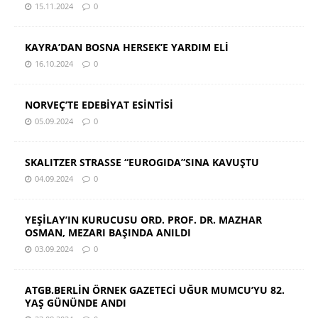
15.11.2024
0
KAYRA’DAN BOSNA HERSEK’E YARDIM ELİ
16.10.2024
0
NORVEÇ’TE EDEBİYAT ESİNTİSİ
05.09.2024
0
SKALITZER STRASSE “EUROGIDA”SINA KAVUŞTU
04.09.2024
0
YEŞİLAY’IN KURUCUSU ORD. PROF. DR. MAZHAR
OSMAN, MEZARI BAŞINDA ANILDI
03.09.2024
0
ATGB.BERLİN ÖRNEK GAZETECİ UĞUR MUMCU’YU 82.
YAŞ GÜNÜNDE ANDI