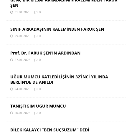
ŞEN
31.01.2025
0
SINIF ARKADAŞININ KALEMİNDEN FARUK ŞEN
29.01.2025
0
Prof. Dr. FARUK ŞEN’İN ARDINDAN
27.01.2025
0
UĞUR MUMCU KATLEDİLİŞİNİN 32’İNCİ YILINDA
BERLİN’DE DE ANILDI
24.01.2025
0
TANIŞTIĞIM UĞUR MUMCU
20.01.2025
0
DİLEK KALAYCI “BEN SUÇSUZUM” DEDİ