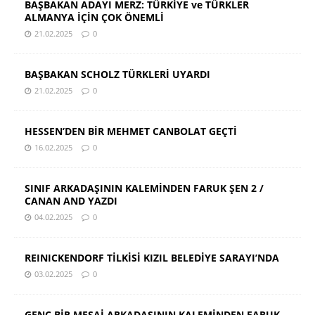
BAŞBAKAN ADAYI MERZ: TÜRKİYE ve TÜRKLER
ALMANYA İÇİN ÇOK ÖNEMLİ
21.02.2025
0
BAŞBAKAN SCHOLZ TÜRKLERİ UYARDI
21.02.2025
0
HESSEN’DEN BİR MEHMET CANBOLAT GEÇTİ
16.02.2025
0
SINIF ARKADAŞININ KALEMİNDEN FARUK ŞEN 2 /
CANAN AND YAZDI
04.02.2025
0
REINICKENDORF TİLKİSİ KIZIL BELEDİYE SARAYI’NDA
03.02.2025
0
GENÇ BİR MESAİ ARKADAŞININ KALEMİNDEN FARUK