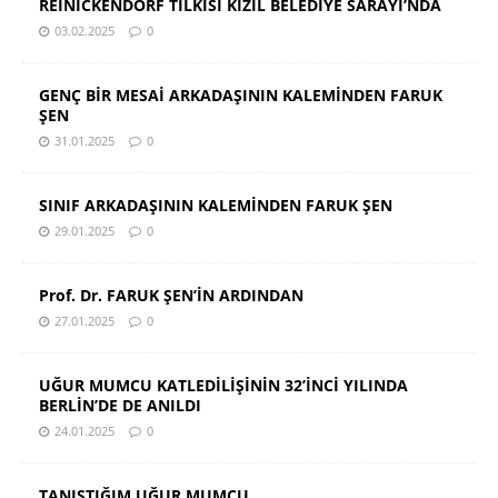
REINICKENDORF TİLKİSİ KIZIL BELEDİYE SARAYI’NDA
03.02.2025
0
GENÇ BİR MESAİ ARKADAŞININ KALEMİNDEN FARUK
ŞEN
31.01.2025
0
SINIF ARKADAŞININ KALEMİNDEN FARUK ŞEN
29.01.2025
0
Prof. Dr. FARUK ŞEN’İN ARDINDAN
27.01.2025
0
UĞUR MUMCU KATLEDİLİŞİNİN 32’İNCİ YILINDA
BERLİN’DE DE ANILDI
24.01.2025
0
TANIŞTIĞIM UĞUR MUMCU