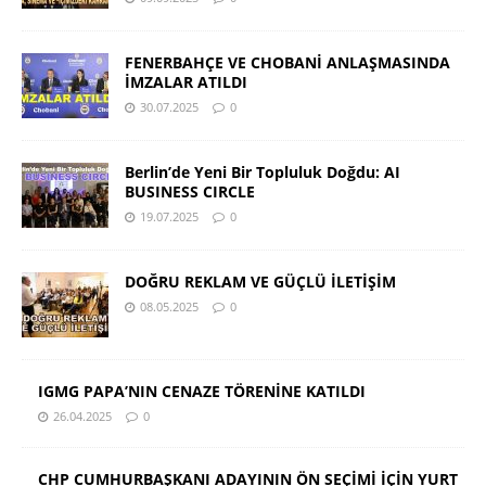
FENERBAHÇE VE CHOBANİ ANLAŞMASINDA
İMZALAR ATILDI
30.07.2025
0
Berlin’de Yeni Bir Topluluk Doğdu: AI
BUSINESS CIRCLE
19.07.2025
0
DOĞRU REKLAM VE GÜÇLÜ İLETİŞİM
08.05.2025
0
IGMG PAPA’NIN CENAZE TÖRENİNE KATILDI
26.04.2025
0
CHP CUMHURBAŞKANI ADAYININ ÖN SEÇİMİ İÇİN YURT