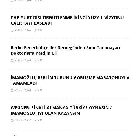
CHP YURT DIŞI ÖRGÜTLENME İKİNCİ YÜZYIL VİZYONU
ÇALIŞTAYI BAŞLADI
29.06.2024
0
Berlin Fenerbahçeliler Derneği’nden Sınır Tanımayan
Doktorlar’a Yardım Eli
28.06.2024
0
İMAMOĞLU, BERLİN TURUNU GÖRÜŞME MARATONUYLA
TAMAMLADI
21.06.2024
0
WEGNER: FİNALİ ALMANYA-TÜRKİYE OYNASIN /
İMAMOĞLU: İYİ OLAN KAZANSIN
21.06.2024
0