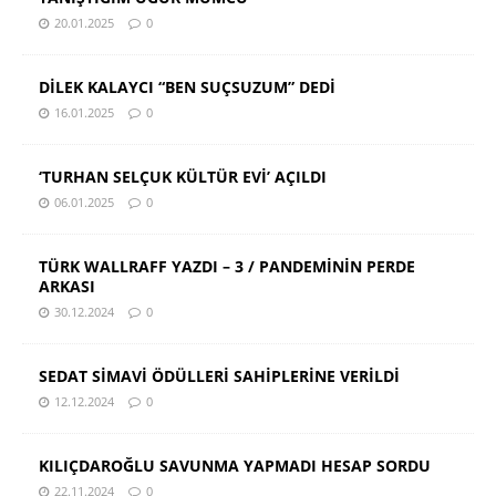
20.01.2025
0
DİLEK KALAYCI “BEN SUÇSUZUM” DEDİ
16.01.2025
0
‘TURHAN SELÇUK KÜLTÜR EVİ’ AÇILDI
06.01.2025
0
TÜRK WALLRAFF YAZDI – 3 / PANDEMİNİN PERDE
ARKASI
30.12.2024
0
SEDAT SİMAVİ ÖDÜLLERİ SAHİPLERİNE VERİLDİ
12.12.2024
0
KILIÇDAROĞLU SAVUNMA YAPMADI HESAP SORDU
22.11.2024
0