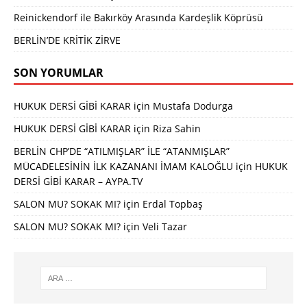
Reinickendorf ile Bakırköy Arasında Kardeşlik Köprüsü
BERLİN’DE KRİTİK ZİRVE
SON YORUMLAR
HUKUK DERSİ GİBİ KARAR
için
Mustafa Dodurga
HUKUK DERSİ GİBİ KARAR
için
Riza Sahin
BERLİN CHP’DE “ATILMIŞLAR” İLE “ATANMIŞLAR”
MÜCADELESİNİN İLK KAZANANI İMAM KALOĞLU
için
HUKUK
DERSİ GİBİ KARAR – AYPA.TV
SALON MU? SOKAK MI?
için
Erdal Topbaş
SALON MU? SOKAK MI?
için
Veli Tazar