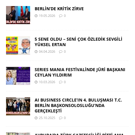
BERLİN’DE KRİTİK ZİRVE
19.05.2026
0
5 SENE OLDU – SENİ ÇOK ÖZLEDİK SEVGİLİ
YÜKSEL ERTAN
04.04.2026
0
SERIES MANIA FESTİVALİNDE JÜRİ BAŞKANI
CEYLAN YILDIRIM
10.03.2026
0
AI BUSINESS CIRCLE’IN 4. BULUŞMASI T.C.
BERLİN BAŞKONSOLOSLUĞU’NDA
GERÇEKLEŞTİ
25.10.2025
0