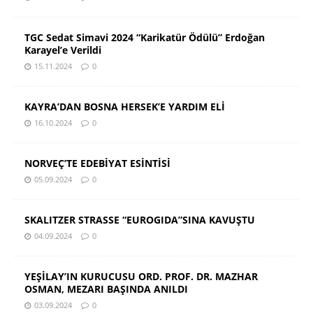
TGC Sedat Simavi 2024 “Karikatür Ödülü” Erdoğan
Karayel’e Verildi
15.11.2024
0
KAYRA’DAN BOSNA HERSEK’E YARDIM ELİ
16.10.2024
0
NORVEÇ’TE EDEBİYAT ESİNTİSİ
05.09.2024
0
SKALITZER STRASSE “EUROGIDA”SINA KAVUŞTU
04.09.2024
0
YEŞİLAY’IN KURUCUSU ORD. PROF. DR. MAZHAR
OSMAN, MEZARI BAŞINDA ANILDI
03.09.2024
0