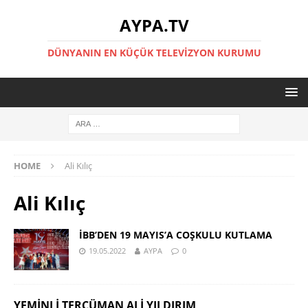
AYPA.TV
DÜNYANIN EN KÜÇÜK TELEVIZYON KURUMU
HOME
Ali Kılıç
Ali Kılıç
İBB’DEN 19 MAYIS’A COŞKULU KUTLAMA
19.05.2022
AYPA
0
YEMINLI TERCÜMAN ALI YILDIRIM