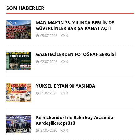
SON HABERLER
MADIMAK’IN 33. YILINDA BERLİN’DE
GÜVERCİNLER BARIŞA KANAT AÇTI
05.07.2026
0
GAZETECİLERDEN FOTOĞRAF SERGİSİ
02.07.2026
0
YÜKSEL ERTAN 90 YAŞINDA
01.07.2026
0
Reinickendorf ile Bakırköy Arasında
Kardeşlik Köprüsü
27.05.2026
0