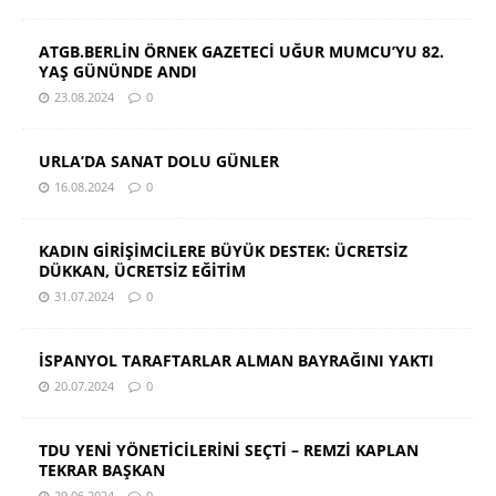
ATGB.BERLİN ÖRNEK GAZETECİ UĞUR MUMCU’YU 82.
YAŞ GÜNÜNDE ANDI
23.08.2024
0
URLA’DA SANAT DOLU GÜNLER
16.08.2024
0
KADIN GİRİŞİMCİLERE BÜYÜK DESTEK: ÜCRETSİZ
DÜKKAN, ÜCRETSİZ EĞİTİM
31.07.2024
0
İSPANYOL TARAFTARLAR ALMAN BAYRAĞINI YAKTI
20.07.2024
0
TDU YENİ YÖNETİCİLERİNİ SEÇTİ – REMZİ KAPLAN
TEKRAR BAŞKAN
29.06.2024
0