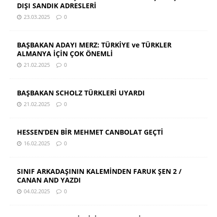
DIŞI SANDIK ADRESLERİ
23.03.2025
0
BAŞBAKAN ADAYI MERZ: TÜRKİYE ve TÜRKLER
ALMANYA İÇİN ÇOK ÖNEMLİ
21.02.2025
0
BAŞBAKAN SCHOLZ TÜRKLERİ UYARDI
21.02.2025
0
HESSEN’DEN BİR MEHMET CANBOLAT GEÇTİ
16.02.2025
0
SINIF ARKADAŞININ KALEMİNDEN FARUK ŞEN 2 /
CANAN AND YAZDI
04.02.2025
0