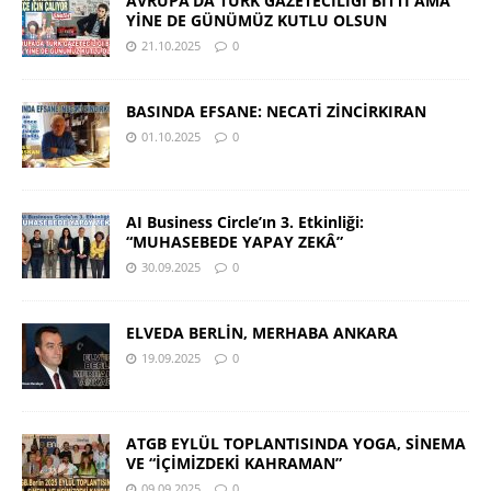
AVRUPA’DA TÜRK GAZETECİLİĞİ BİTTİ AMA
YİNE DE GÜNÜMÜZ KUTLU OLSUN
21.10.2025
0
BASINDA EFSANE: NECATİ ZİNCİRKIRAN
01.10.2025
0
AI Business Circle’ın 3. Etkinliği:
“MUHASEBEDE YAPAY ZEKÂ”
30.09.2025
0
ELVEDA BERLİN, MERHABA ANKARA
19.09.2025
0
ATGB EYLÜL TOPLANTISINDA YOGA, SİNEMA
VE “İÇİMİZDEKİ KAHRAMAN”
09.09.2025
0