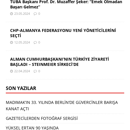
TÜBA Başkanı Prof. Dr. Muzaffer Şeker: “Emek Olmadan
Başarı Gelmez”
23.05.2024
0
CHP-ALMANYA FEDERASYONU YENİ YÖNETİCİLERİNİ
SEÇTİ
12.05.2024
0
ALMAN CUMHURBAŞKANI’NIN TÜRKİYE ZİYARETİ
BAŞLADI – STEINMEIER SİRKECİ’DE
22.04.2024
0
SON YAZILAR
MADIMAK’IN 33. YILINDA BERLİN’DE GÜVERCİNLER BARIŞA
KANAT AÇTI
GAZETECİLERDEN FOTOĞRAF SERGİSİ
YÜKSEL ERTAN 90 YAŞINDA