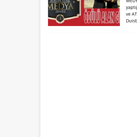
MEDYA
yaptı
ve AT
Duisb