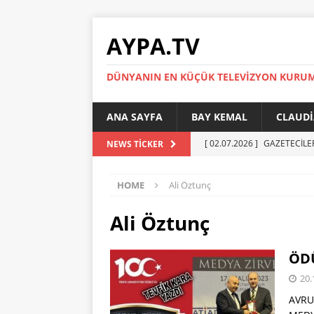
AYPA.TV
DÜNYANIN EN KÜÇÜK TELEVIZYON KURU
ANA SAYFA
BAY KEMAL
CLAUDI
[ 02.07.2026 ]
GAZETECİLE
NEWS TICKER
[ 01.07.2026 ]
YÜKSEL ERT
HOME
Ali Öztunç
[ 27.05.2026 ]
Reinickendor
[ 19.05.2026 ]
BERLİN’DE KR
Ali Öztunç
[ 05.07.2026 ]
MADIMAK’IN 
ÖDÜ
AYPA
20.
AVRU