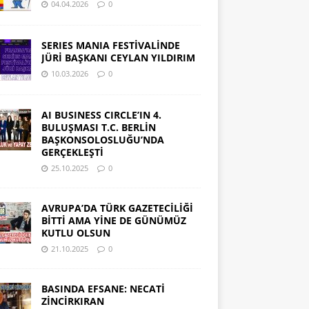
04.04.2026
0
SERIES MANIA FESTİVALİNDE
JÜRİ BAŞKANI CEYLAN YILDIRIM
10.03.2026
0
AI BUSINESS CIRCLE’IN 4.
BULUŞMASI T.C. BERLİN
BAŞKONSOLOSLUĞU’NDA
GERÇEKLEŞTİ
25.10.2025
0
AVRUPA’DA TÜRK GAZETECİLİĞİ
BİTTİ AMA YİNE DE GÜNÜMÜZ
KUTLU OLSUN
21.10.2025
0
BASINDA EFSANE: NECATİ
ZİNCİRKIRAN