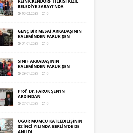
REINICKENDORF TİLKİSİ KIZIL
BELEDİYE SARAYI’NDA
03.02.2025
0
GENÇ BİR MESAİ ARKADAŞININ
KALEMİNDEN FARUK ŞEN
31.01.2025
0
SINIF ARKADAŞININ
KALEMİNDEN FARUK ŞEN
29.01.2025
0
Prof. Dr. FARUK ŞEN’İN
ARDINDAN
27.01.2025
0
UĞUR MUMCU KATLEDİLİŞİNİN
32’İNCİ YILINDA BERLİN’DE DE
ANILDI