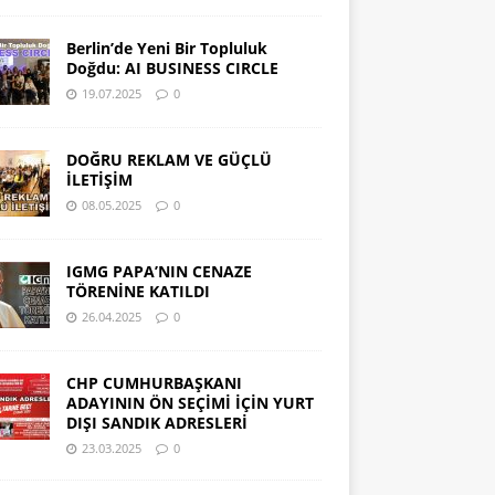
Berlin’de Yeni Bir Topluluk
Doğdu: AI BUSINESS CIRCLE
19.07.2025
0
DOĞRU REKLAM VE GÜÇLÜ
İLETİŞİM
08.05.2025
0
IGMG PAPA’NIN CENAZE
TÖRENİNE KATILDI
26.04.2025
0
CHP CUMHURBAŞKANI
ADAYININ ÖN SEÇİMİ İÇİN YURT
DIŞI SANDIK ADRESLERİ
23.03.2025
0