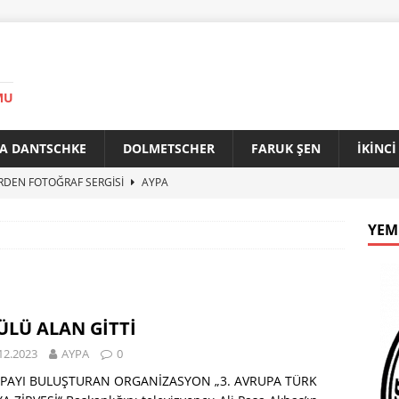
MU
A DANTSCHKE
DOLMETSCHER
FARUK ŞEN
İKİNC
RDEN FOTOĞRAF SERGİSİ
AYPA
AN 90 YAŞINDA
AYPA
YEM
f ile Bakırköy Arasında Kardeşlik Köprüsü
AYPA
İTİK ZİRVE
AYPA
33. YILINDA BERLİN’DE GÜVERCİNLER BARIŞA KANAT AÇTI
LÜ ALAN GİTTİ
12.2023
AYPA
0
PAYI BULUŞTURAN ORGANİZASYON „3. AVRUPA TÜRK