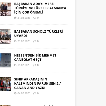
BAŞBAKAN ADAYI MERZ:
TÜRKİYE ve TÜRKLER ALMANYA
İÇİN ÇOK ÖNEMLİ
21.02.2025
0
BAŞBAKAN SCHOLZ TÜRKLERİ
UYARDI
21.02.2025
0
HESSEN’DEN BİR MEHMET
CANBOLAT GEÇTİ
16.02.2025
0
SINIF ARKADAŞININ
KALEMİNDEN FARUK ŞEN 2 /
CANAN AND YAZDI
04.02.2025
0