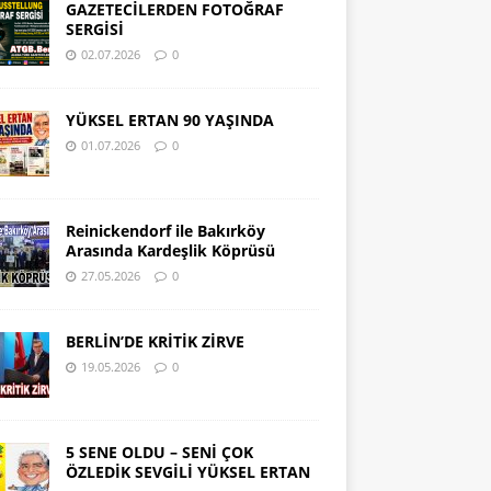
GAZETECİLERDEN FOTOĞRAF
SERGİSİ
02.07.2026
0
YÜKSEL ERTAN 90 YAŞINDA
01.07.2026
0
Reinickendorf ile Bakırköy
Arasında Kardeşlik Köprüsü
27.05.2026
0
BERLİN’DE KRİTİK ZİRVE
19.05.2026
0
5 SENE OLDU – SENİ ÇOK
ÖZLEDİK SEVGİLİ YÜKSEL ERTAN