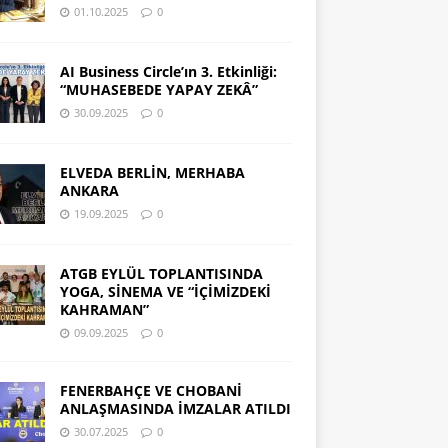
01.10.2025
0
AI Business Circle’ın 3. Etkinliği:
“MUHASEBEDE YAPAY ZEKÂ”
30.09.2025
0
ELVEDA BERLİN, MERHABA
ANKARA
19.09.2025
0
ATGB EYLÜL TOPLANTISINDA
YOGA, SİNEMA VE “İÇİMİZDEKİ
KAHRAMAN”
09.09.2025
0
FENERBAHÇE VE CHOBANİ
ANLAŞMASINDA İMZALAR ATILDI
30.07.2025
0