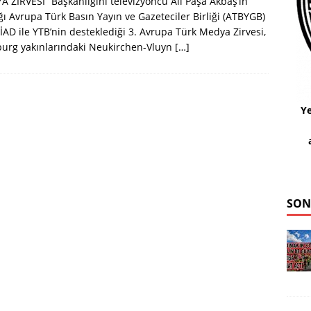
 ZİRVESİ“ Başkanlığını televizyoncu Ali Paşa Akbaş’ın
ğı Avrupa Türk Basın Yayın ve Gazeteciler Birliği (ATBYGB)
İAD ile YTB’nin desteklediği 3. Avrupa Türk Medya Zirvesi,
urg yakınlarındaki Neukirchen-Vluyn
[…]
Ye
SON