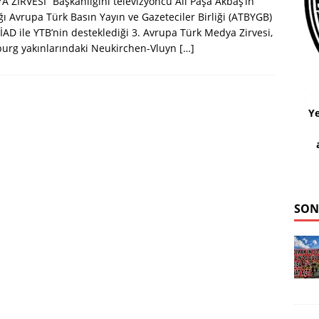
 ZİRVESİ“ Başkanlığını televizyoncu Ali Paşa Akbaş’ın
ğı Avrupa Türk Basın Yayın ve Gazeteciler Birliği (ATBYGB)
İAD ile YTB’nin desteklediği 3. Avrupa Türk Medya Zirvesi,
urg yakınlarındaki Neukirchen-Vluyn
[…]
Ye
SON