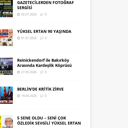
GAZETECİLERDEN FOTOĞRAF
SERGİSİ
02.07.2026
0
YÜKSEL ERTAN 90 YAŞINDA
01.07.2026
0
Reinickendorf ile Bakırköy
Arasında Kardeşlik Köprüsü
27.05.2026
0
BERLİN’DE KRİTİK ZİRVE
19.05.2026
0
5 SENE OLDU – SENİ ÇOK
ÖZLEDİK SEVGİLİ YÜKSEL ERTAN