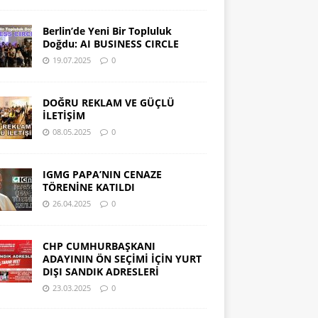
Berlin’de Yeni Bir Topluluk
Doğdu: AI BUSINESS CIRCLE
19.07.2025
0
DOĞRU REKLAM VE GÜÇLÜ
İLETİŞİM
08.05.2025
0
IGMG PAPA’NIN CENAZE
TÖRENİNE KATILDI
26.04.2025
0
CHP CUMHURBAŞKANI
ADAYININ ÖN SEÇİMİ İÇİN YURT
DIŞI SANDIK ADRESLERİ
23.03.2025
0