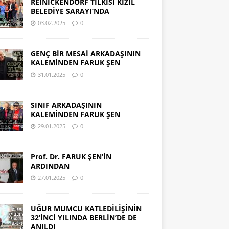
REINICKENDORF TİLKİSİ KIZIL
BELEDİYE SARAYI’NDA
03.02.2025
0
GENÇ BİR MESAİ ARKADAŞININ
KALEMİNDEN FARUK ŞEN
31.01.2025
0
SINIF ARKADAŞININ
KALEMİNDEN FARUK ŞEN
29.01.2025
0
Prof. Dr. FARUK ŞEN’İN
ARDINDAN
27.01.2025
0
UĞUR MUMCU KATLEDİLİŞİNİN
32’İNCİ YILINDA BERLİN’DE DE
ANILDI