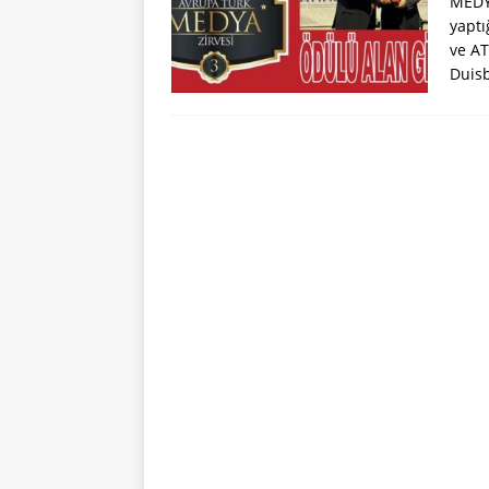
MEDYA
yaptı
ve AT
Duisb