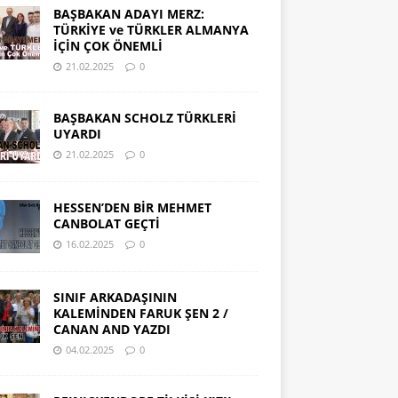
BAŞBAKAN ADAYI MERZ:
TÜRKİYE ve TÜRKLER ALMANYA
İÇİN ÇOK ÖNEMLİ
21.02.2025
0
BAŞBAKAN SCHOLZ TÜRKLERİ
UYARDI
21.02.2025
0
HESSEN’DEN BİR MEHMET
CANBOLAT GEÇTİ
16.02.2025
0
SINIF ARKADAŞININ
KALEMİNDEN FARUK ŞEN 2 /
CANAN AND YAZDI
04.02.2025
0