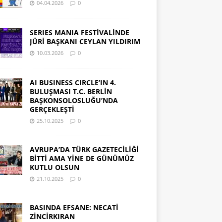
04.04.2026
0
SERIES MANIA FESTİVALİNDE
JÜRİ BAŞKANI CEYLAN YILDIRIM
10.03.2026
0
AI BUSINESS CIRCLE’IN 4.
BULUŞMASI T.C. BERLİN
BAŞKONSOLOSLUĞU’NDA
GERÇEKLEŞTİ
25.10.2025
0
AVRUPA’DA TÜRK GAZETECİLİĞİ
BİTTİ AMA YİNE DE GÜNÜMÜZ
KUTLU OLSUN
21.10.2025
0
BASINDA EFSANE: NECATİ
ZİNCİRKIRAN