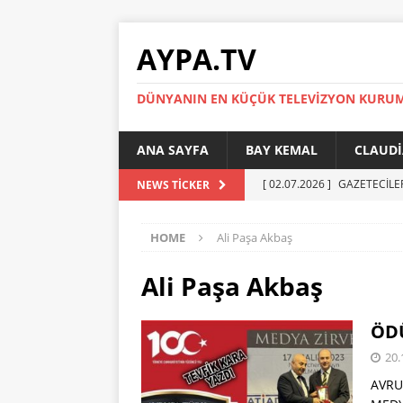
AYPA.TV
DÜNYANIN EN KÜÇÜK TELEVIZYON KURU
ANA SAYFA
BAY KEMAL
CLAUDI
[ 02.07.2026 ]
GAZETECİLE
NEWS TICKER
[ 01.07.2026 ]
YÜKSEL ERT
HOME
Ali Paşa Akbaş
[ 27.05.2026 ]
Reinickendor
[ 19.05.2026 ]
BERLİN’DE KR
Ali Paşa Akbaş
[ 05.07.2026 ]
MADIMAK’IN 
ÖDÜ
AYPA
20.
AVRU