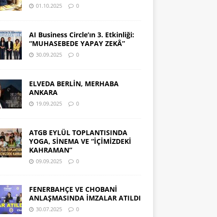
01.10.2025
0
AI Business Circle’ın 3. Etkinliği:
“MUHASEBEDE YAPAY ZEKÂ”
30.09.2025
0
ELVEDA BERLİN, MERHABA
ANKARA
19.09.2025
0
ATGB EYLÜL TOPLANTISINDA
YOGA, SİNEMA VE “İÇİMİZDEKİ
KAHRAMAN”
09.09.2025
0
FENERBAHÇE VE CHOBANİ
ANLAŞMASINDA İMZALAR ATILDI
30.07.2025
0