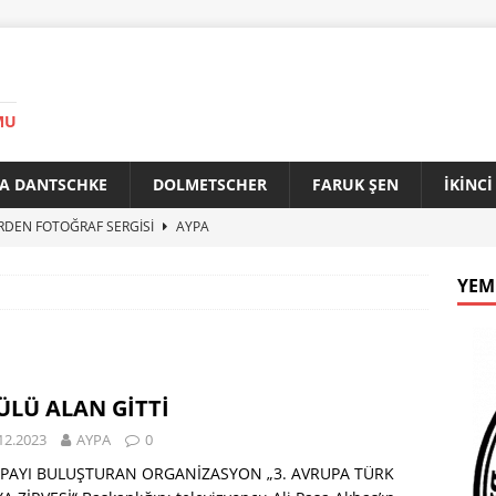
MU
A DANTSCHKE
DOLMETSCHER
FARUK ŞEN
İKİNC
RDEN FOTOĞRAF SERGİSİ
AYPA
AN 90 YAŞINDA
AYPA
YEM
f ile Bakırköy Arasında Kardeşlik Köprüsü
AYPA
İTİK ZİRVE
AYPA
33. YILINDA BERLİN’DE GÜVERCİNLER BARIŞA KANAT AÇTI
LÜ ALAN GİTTİ
12.2023
AYPA
0
PAYI BULUŞTURAN ORGANİZASYON „3. AVRUPA TÜRK