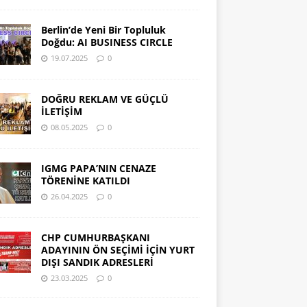
Berlin’de Yeni Bir Topluluk
Doğdu: AI BUSINESS CIRCLE
19.07.2025
0
DOĞRU REKLAM VE GÜÇLÜ
İLETİŞİM
08.05.2025
0
IGMG PAPA’NIN CENAZE
TÖRENİNE KATILDI
26.04.2025
0
CHP CUMHURBAŞKANI
ADAYININ ÖN SEÇİMİ İÇİN YURT
DIŞI SANDIK ADRESLERİ
23.03.2025
0