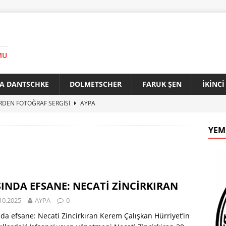
MU
A DANTSCHKE
DOLMETSCHER
FARUK ŞEN
İKİNC
RDEN FOTOĞRAF SERGİSİ
AYPA
AN 90 YAŞINDA
AYPA
YEM
f ile Bakırköy Arasında Kardeşlik Köprüsü
AYPA
İTİK ZİRVE
AYPA
33. YILINDA BERLİN’DE GÜVERCİNLER BARIŞA KANAT AÇTI
INDA EFSANE: NECATİ ZİNCİRKIRAN
10.2025
AYPA
0
da efsane: Necati Zincirkıran Kerem Çalışkan Hürriyet’in