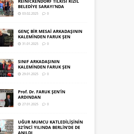
REINICKENDORF TİLKİSİ KIZIL
BELEDİYE SARAYI’NDA
03.02.2025
0
GENÇ BİR MESAİ ARKADAŞININ
KALEMİNDEN FARUK ŞEN
31.01.2025
0
SINIF ARKADAŞININ
KALEMİNDEN FARUK ŞEN
29.01.2025
0
Prof. Dr. FARUK ŞEN’İN
ARDINDAN
27.01.2025
0
UĞUR MUMCU KATLEDİLİŞİNİN
32’İNCİ YILINDA BERLİN’DE DE
ANILDI