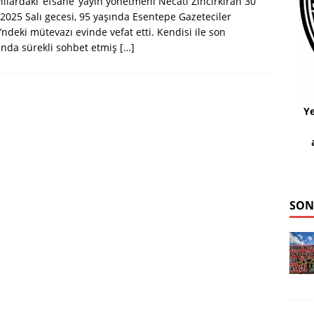
 yıllardaki ‘efsane’ yayın yönetmeni Necati Zincirkiran 30
 2025 Salı gecesi, 95 yaşında Esentepe Gazeteciler
i’ndeki mütevazı evinde vefat etti. Kendisi ile son
rında sürekli sohbet etmiş
[…]
Ye
SON