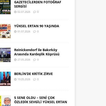
GAZETECİLERDEN FOTOĞRAF
SERGİSİ
02.07.2026
0
YÜKSEL ERTAN 90 YAŞINDA
01.07.2026
0
Reinickendorf ile Bakırköy
Arasında Kardeşlik Köprüsü
27.05.2026
0
BERLİN’DE KRİTİK ZİRVE
19.05.2026
0
5 SENE OLDU – SENİ ÇOK
ÖZLEDİK SEVGİLİ YÜKSEL ERTAN