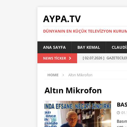
AYPA.TV
DÜNYANIN EN KÜÇÜK TELEVIZYON KURU
ANA SAYFA
BAY KEMAL
CLAUDI
[ 02.07.2026 ]
GAZETECİLE
NEWS TICKER
[ 01.07.2026 ]
YÜKSEL ERT
HOME
Altın Mikrofon
[ 27.05.2026 ]
Reinickendor
[ 19.05.2026 ]
BERLİN’DE KR
Altın Mikrofon
[ 05.07.2026 ]
MADIMAK’IN 
BAS
AYPA
01.
Basın