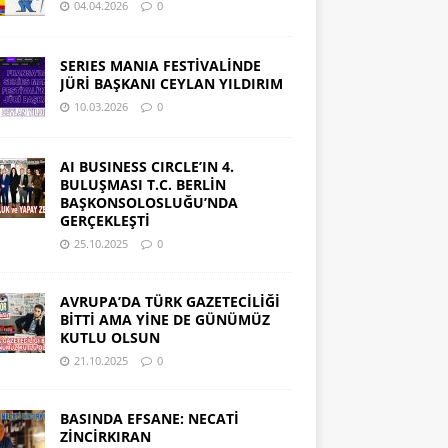
04.04.2026
0
SERIES MANIA FESTİVALİNDE
JÜRİ BAŞKANI CEYLAN YILDIRIM
10.03.2026
0
AI BUSINESS CIRCLE’IN 4.
BULUŞMASI T.C. BERLİN
BAŞKONSOLOSLUĞU’NDA
GERÇEKLEŞTİ
25.10.2025
0
AVRUPA’DA TÜRK GAZETECİLİĞİ
BİTTİ AMA YİNE DE GÜNÜMÜZ
KUTLU OLSUN
21.10.2025
0
BASINDA EFSANE: NECATİ
ZİNCİRKIRAN