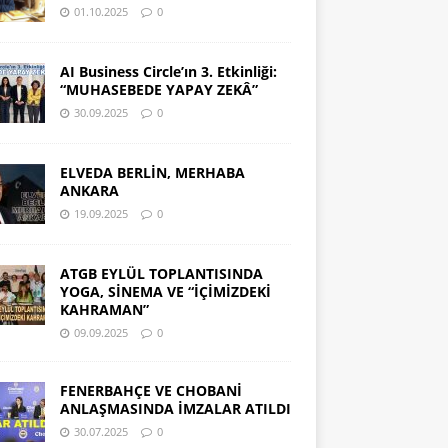
01.10.2025
0
AI Business Circle’ın 3. Etkinliği:
“MUHASEBEDE YAPAY ZEKÂ”
30.09.2025
0
ELVEDA BERLİN, MERHABA
ANKARA
19.09.2025
0
ATGB EYLÜL TOPLANTISINDA
YOGA, SİNEMA VE “İÇİMİZDEKİ
KAHRAMAN”
09.09.2025
0
FENERBAHÇE VE CHOBANİ
ANLAŞMASINDA İMZALAR ATILDI
30.07.2025
0