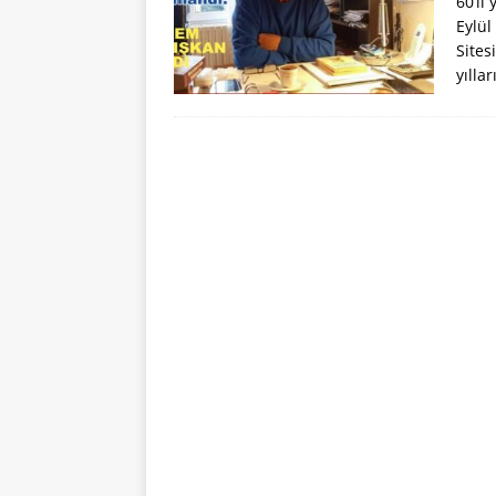
60’lı
Eylül
Sites
yılla