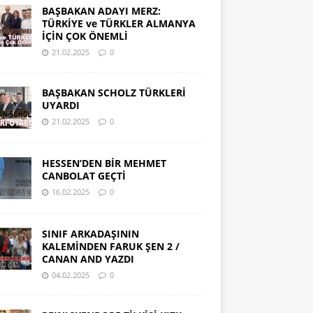
BAŞBAKAN ADAYI MERZ:
TÜRKİYE ve TÜRKLER ALMANYA
İÇİN ÇOK ÖNEMLİ
21.02.2025
0
BAŞBAKAN SCHOLZ TÜRKLERİ
UYARDI
21.02.2025
0
HESSEN’DEN BİR MEHMET
CANBOLAT GEÇTİ
16.02.2025
0
SINIF ARKADAŞININ
KALEMİNDEN FARUK ŞEN 2 /
CANAN AND YAZDI
04.02.2025
0