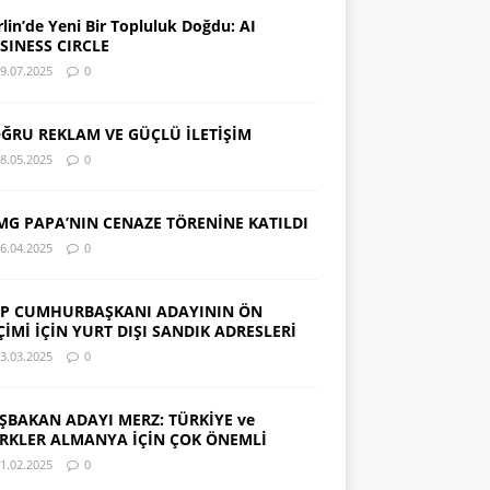
rlin’de Yeni Bir Topluluk Doğdu: AI
SINESS CIRCLE
9.07.2025
0
ĞRU REKLAM VE GÜÇLÜ İLETİŞİM
8.05.2025
0
MG PAPA’NIN CENAZE TÖRENİNE KATILDI
6.04.2025
0
P CUMHURBAŞKANI ADAYININ ÖN
ÇİMİ İÇİN YURT DIŞI SANDIK ADRESLERİ
3.03.2025
0
ŞBAKAN ADAYI MERZ: TÜRKİYE ve
RKLER ALMANYA İÇİN ÇOK ÖNEMLİ
1.02.2025
0