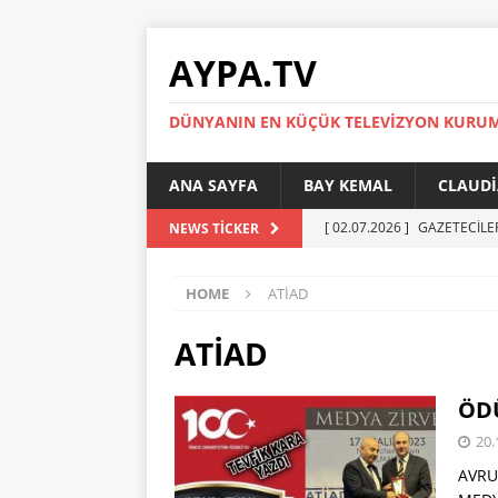
AYPA.TV
DÜNYANIN EN KÜÇÜK TELEVIZYON KURU
ANA SAYFA
BAY KEMAL
CLAUDI
[ 02.07.2026 ]
GAZETECİLE
NEWS TICKER
[ 01.07.2026 ]
YÜKSEL ERT
HOME
ATİAD
[ 27.05.2026 ]
Reinickendor
[ 19.05.2026 ]
BERLİN’DE KR
ATİAD
[ 05.07.2026 ]
MADIMAK’IN 
ÖDÜ
AYPA
20.
AVRU