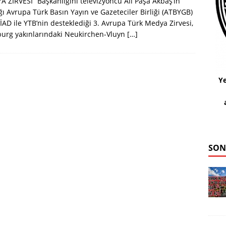
 ZİRVESİ“ Başkanlığını televizyoncu Ali Paşa Akbaş’ın
ğı Avrupa Türk Basın Yayın ve Gazeteciler Birliği (ATBYGB)
İAD ile YTB’nin desteklediği 3. Avrupa Türk Medya Zirvesi,
urg yakınlarındaki Neukirchen-Vluyn
[…]
Ye
SON