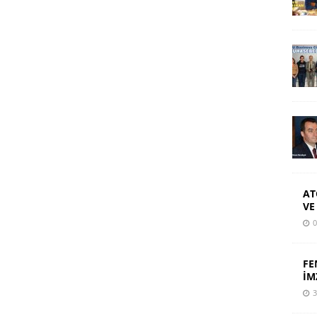
AT
VE
0
FE
İM
3