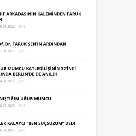
NIF ARKADAŞININ KALEMİNDEN FARUK
N
9.01.2025
0
of. Dr. FARUK ŞEN’İN ARDINDAN
7.01.2025
0
UR MUMCU KATLEDİLİŞİNİN 32’İNCİ
LINDA BERLİN’DE DE ANILDI
4.01.2025
0
NIŞTIĞIM UĞUR MUMCU
0.01.2025
0
LEK KALAYCI “BEN SUÇSUZUM” DEDİ
6.01.2025
0