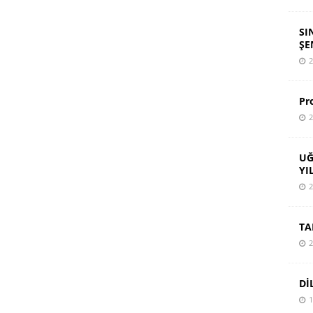
SI
ŞE
2
Pr
2
UĞ
YI
2
TA
2
Dİ
1