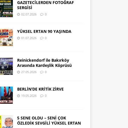
GAZETECİLERDEN FOTOĞRAF
SERGİSİ
02.07.2026
0
YÜKSEL ERTAN 90 YAŞINDA
01.07.2026
0
Reinickendorf ile Bakırköy
Arasında Kardeşlik Köprüsü
27.05.2026
0
BERLİN’DE KRİTİK ZİRVE
19.05.2026
0
5 SENE OLDU – SENİ ÇOK
ÖZLEDİK SEVGİLİ YÜKSEL ERTAN