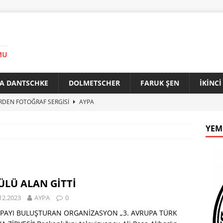
MU
A DANTSCHKE
DOLMETSCHER
FARUK ŞEN
İKİNC
RDEN FOTOĞRAF SERGİSİ
AYPA
AN 90 YAŞINDA
AYPA
YEM
f ile Bakırköy Arasında Kardeşlik Köprüsü
AYPA
İTİK ZİRVE
AYPA
33. YILINDA BERLİN’DE GÜVERCİNLER BARIŞA KANAT AÇTI
LÜ ALAN GİTTİ
12.2023
AYPA
0
PAYI BULUŞTURAN ORGANİZASYON „3. AVRUPA TÜRK