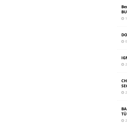
Be
BU
1
DO
0
IG
2
CH
SE
2
BA
TÜ
2