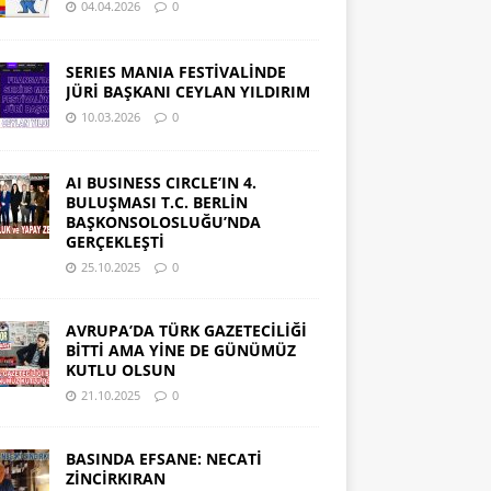
04.04.2026
0
SERIES MANIA FESTİVALİNDE
JÜRİ BAŞKANI CEYLAN YILDIRIM
10.03.2026
0
AI BUSINESS CIRCLE’IN 4.
BULUŞMASI T.C. BERLİN
BAŞKONSOLOSLUĞU’NDA
GERÇEKLEŞTİ
25.10.2025
0
AVRUPA’DA TÜRK GAZETECİLİĞİ
BİTTİ AMA YİNE DE GÜNÜMÜZ
KUTLU OLSUN
21.10.2025
0
BASINDA EFSANE: NECATİ
ZİNCİRKIRAN