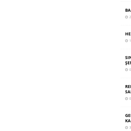
BA
2
HE
1
SI
ŞE
0
RE
SA
0
GE
KA
3