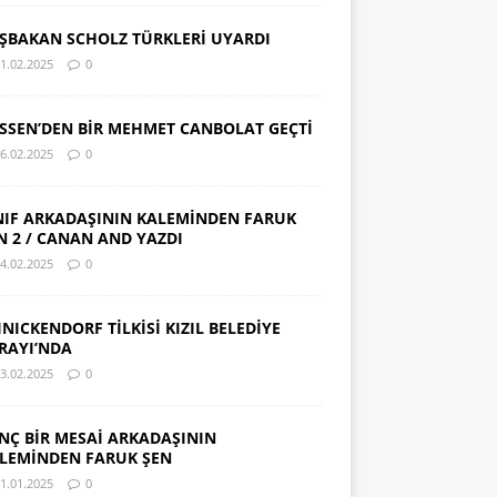
ŞBAKAN SCHOLZ TÜRKLERİ UYARDI
1.02.2025
0
SSEN’DEN BİR MEHMET CANBOLAT GEÇTİ
6.02.2025
0
NIF ARKADAŞININ KALEMİNDEN FARUK
N 2 / CANAN AND YAZDI
4.02.2025
0
INICKENDORF TİLKİSİ KIZIL BELEDİYE
RAYI’NDA
3.02.2025
0
NÇ BİR MESAİ ARKADAŞININ
LEMİNDEN FARUK ŞEN
1.01.2025
0