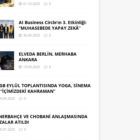
01.10.2025
0
AI Business Circle’ın 3. Etkinliği:
“MUHASEBEDE YAPAY ZEKÂ”
30.09.2025
0
ELVEDA BERLİN, MERHABA
ANKARA
19.09.2025
0
GB EYLÜL TOPLANTISINDA YOGA, SİNEMA
 “İÇİMİZDEKİ KAHRAMAN”
9.09.2025
0
NERBAHÇE VE CHOBANİ ANLAŞMASINDA
ZALAR ATILDI
0.07.2025
0