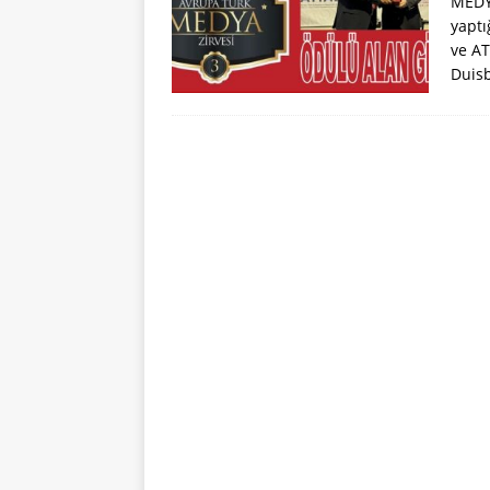
MEDYA
yaptı
ve AT
Duisb