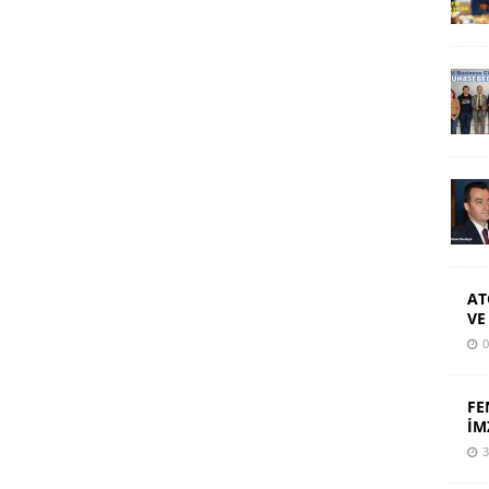
AT
VE
0
FE
İM
3