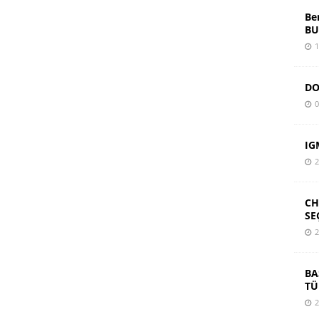
Be
BU
1
DO
0
IG
2
CH
SE
2
BA
TÜ
2