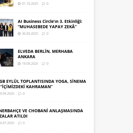
01.10.2025
0
AI Business Circle’ın 3. Etkinliği:
“MUHASEBEDE YAPAY ZEKÂ”
30.09.2025
0
ELVEDA BERLİN, MERHABA
ANKARA
19.09.2025
0
GB EYLÜL TOPLANTISINDA YOGA, SİNEMA
 “İÇİMİZDEKİ KAHRAMAN”
9.09.2025
0
NERBAHÇE VE CHOBANİ ANLAŞMASINDA
ZALAR ATILDI
0.07.2025
0