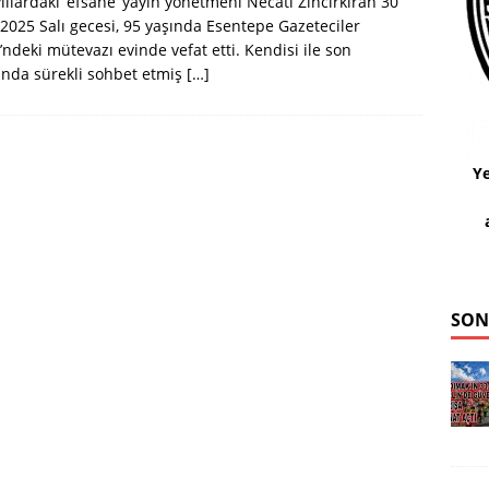
 yıllardaki ‘efsane’ yayın yönetmeni Necati Zincirkiran 30
 2025 Salı gecesi, 95 yaşında Esentepe Gazeteciler
i’ndeki mütevazı evinde vefat etti. Kendisi ile son
rında sürekli sohbet etmiş
[…]
Ye
SON