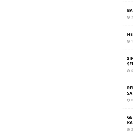
BA
2
HE
1
SI
ŞE
0
RE
SA
0
GE
KA
3