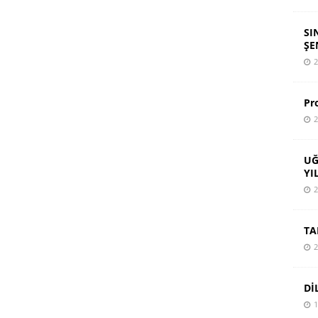
SI
ŞE
2
Pr
2
UĞ
YI
2
TA
2
Dİ
1