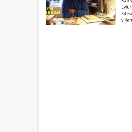
60’lı
Eylül
Sites
yılla