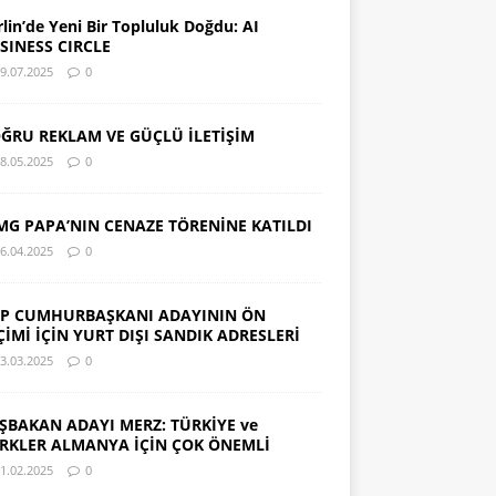
rlin’de Yeni Bir Topluluk Doğdu: AI
SINESS CIRCLE
9.07.2025
0
ĞRU REKLAM VE GÜÇLÜ İLETİŞİM
8.05.2025
0
MG PAPA’NIN CENAZE TÖRENİNE KATILDI
6.04.2025
0
P CUMHURBAŞKANI ADAYININ ÖN
ÇİMİ İÇİN YURT DIŞI SANDIK ADRESLERİ
3.03.2025
0
ŞBAKAN ADAYI MERZ: TÜRKİYE ve
RKLER ALMANYA İÇİN ÇOK ÖNEMLİ
1.02.2025
0