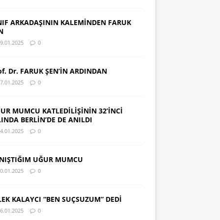
NIF ARKADAŞININ KALEMİNDEN FARUK
N
9.01.2025
0
of. Dr. FARUK ŞEN’İN ARDINDAN
7.01.2025
0
UR MUMCU KATLEDİLİŞİNİN 32’İNCİ
LINDA BERLİN’DE DE ANILDI
4.01.2025
0
NIŞTIĞIM UĞUR MUMCU
0.01.2025
0
LEK KALAYCI “BEN SUÇSUZUM” DEDİ
6.01.2025
0