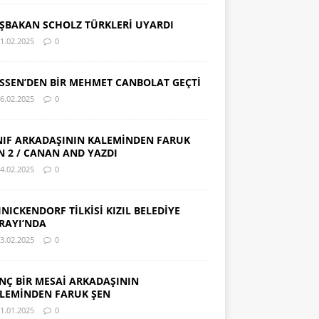
ŞBAKAN SCHOLZ TÜRKLERİ UYARDI
1.02.2025
0
SSEN’DEN BİR MEHMET CANBOLAT GEÇTİ
6.02.2025
0
NIF ARKADAŞININ KALEMİNDEN FARUK
N 2 / CANAN AND YAZDI
4.02.2025
0
INICKENDORF TİLKİSİ KIZIL BELEDİYE
RAYI’NDA
3.02.2025
0
NÇ BİR MESAİ ARKADAŞININ
LEMİNDEN FARUK ŞEN
1.01.2025
0