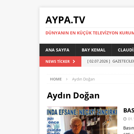
AYPA.TV
DÜNYANIN EN KÜÇÜK TELEVIZYON KURU
ANA SAYFA
BAY KEMAL
CLAUDI
[ 02.07.2026 ]
GAZETECİLE
NEWS TICKER
[ 01.07.2026 ]
YÜKSEL ERT
HOME
Aydın Doğan
[ 27.05.2026 ]
Reinickendor
[ 19.05.2026 ]
BERLİN’DE KR
Aydın Doğan
[ 05.07.2026 ]
MADIMAK’IN 
BAS
AYPA
01.
Basın