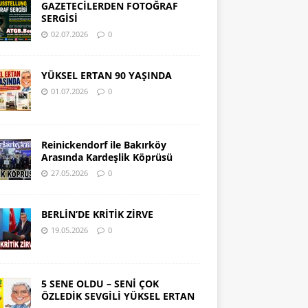
GAZETECİLERDEN FOTOĞRAF
SERGİSİ
02.07.2026
0
YÜKSEL ERTAN 90 YAŞINDA
01.07.2026
0
Reinickendorf ile Bakırköy
Arasında Kardeşlik Köprüsü
27.05.2026
0
BERLİN’DE KRİTİK ZİRVE
19.05.2026
0
5 SENE OLDU – SENİ ÇOK
ÖZLEDİK SEVGİLİ YÜKSEL ERTAN