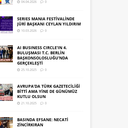
04.04.2026
0
SERIES MANIA FESTİVALİNDE
JÜRİ BAŞKANI CEYLAN YILDIRIM
10.03.2026
0
AI BUSINESS CIRCLE’IN 4.
BULUŞMASI T.C. BERLİN
BAŞKONSOLOSLUĞU’NDA
GERÇEKLEŞTİ
25.10.2025
0
AVRUPA’DA TÜRK GAZETECİLİĞİ
BİTTİ AMA YİNE DE GÜNÜMÜZ
KUTLU OLSUN
21.10.2025
0
BASINDA EFSANE: NECATİ
ZİNCİRKIRAN