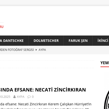
MU
A DANTSCHKE
DOLMETSCHER
FARUK ŞEN
İKİNC
RDEN FOTOĞRAF SERGİSİ
AYPA
AN 90 YAŞINDA
AYPA
YEM
f ile Bakırköy Arasında Kardeşlik Köprüsü
AYPA
İTİK ZİRVE
AYPA
33. YILINDA BERLİN’DE GÜVERCİNLER BARIŞA KANAT AÇTI
INDA EFSANE: NECATİ ZİNCİRKIRAN
10.2025
AYPA
0
da efsane: Necati Zincirkıran Kerem Çalışkan Hürriyet’in