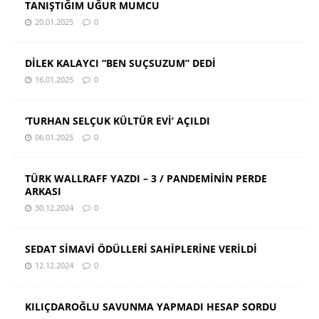
TANIŞTIĞIM UĞUR MUMCU
20.01.2025
0
DİLEK KALAYCI “BEN SUÇSUZUM” DEDİ
16.01.2025
0
‘TURHAN SELÇUK KÜLTÜR EVİ’ AÇILDI
06.01.2025
0
TÜRK WALLRAFF YAZDI – 3 / PANDEMİNİN PERDE
ARKASI
30.12.2024
0
SEDAT SİMAVİ ÖDÜLLERİ SAHİPLERİNE VERİLDİ
12.12.2024
0
KILIÇDAROĞLU SAVUNMA YAPMADI HESAP SORDU