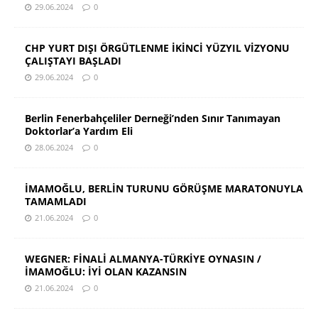
29.06.2024
0
CHP YURT DIŞI ÖRGÜTLENME İKİNCİ YÜZYIL VİZYONU
ÇALIŞTAYI BAŞLADI
29.06.2024
0
Berlin Fenerbahçeliler Derneği’nden Sınır Tanımayan
Doktorlar’a Yardım Eli
28.06.2024
0
İMAMOĞLU, BERLİN TURUNU GÖRÜŞME MARATONUYLA
TAMAMLADI
21.06.2024
0
WEGNER: FİNALİ ALMANYA-TÜRKİYE OYNASIN /
İMAMOĞLU: İYİ OLAN KAZANSIN
21.06.2024
0