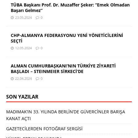
TÜBA Başkanı Prof. Dr. Muzaffer Şeker: “Emek Olmadan
Başarı Gelmez”
23.05.2024
0
CHP-ALMANYA FEDERASYONU YENİ YÖNETİCİLERİNİ
SEÇTİ
12.05.2024
0
ALMAN CUMHURBAŞKANI’NIN TÜRKİYE ZİYARETİ
BAŞLADI – STEINMEIER SİRKECİ’DE
22.04.2024
0
SON YAZILAR
MADIMAK’IN 33. YILINDA BERLİN’DE GÜVERCİNLER BARIŞA
KANAT AÇTI
GAZETECİLERDEN FOTOĞRAF SERGİSİ