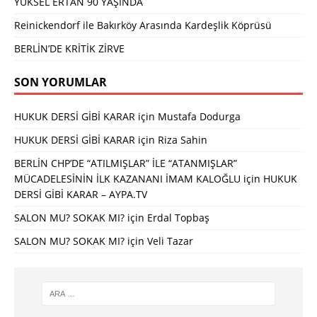
YÜKSEL ERTAN 90 YAŞINDA
Reinickendorf ile Bakırköy Arasında Kardeşlik Köprüsü
BERLİN’DE KRİTİK ZİRVE
SON YORUMLAR
HUKUK DERSİ GİBİ KARAR
için
Mustafa Dodurga
HUKUK DERSİ GİBİ KARAR
için
Riza Sahin
BERLİN CHP’DE “ATILMIŞLAR” İLE “ATANMIŞLAR”
MÜCADELESİNİN İLK KAZANANI İMAM KALOĞLU
için
HUKUK
DERSİ GİBİ KARAR – AYPA.TV
SALON MU? SOKAK MI?
için
Erdal Topbaş
SALON MU? SOKAK MI?
için
Veli Tazar