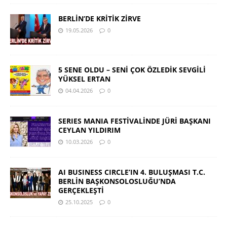
BERLİN’DE KRİTİK ZİRVE
19.05.2026
0
5 SENE OLDU – SENİ ÇOK ÖZLEDİK SEVGİLİ
YÜKSEL ERTAN
04.04.2026
0
SERIES MANIA FESTİVALİNDE JÜRİ BAŞKANI
CEYLAN YILDIRIM
10.03.2026
0
AI BUSINESS CIRCLE’IN 4. BULUŞMASI T.C.
BERLİN BAŞKONSOLOSLUĞU’NDA
GERÇEKLEŞTİ
25.10.2025
0