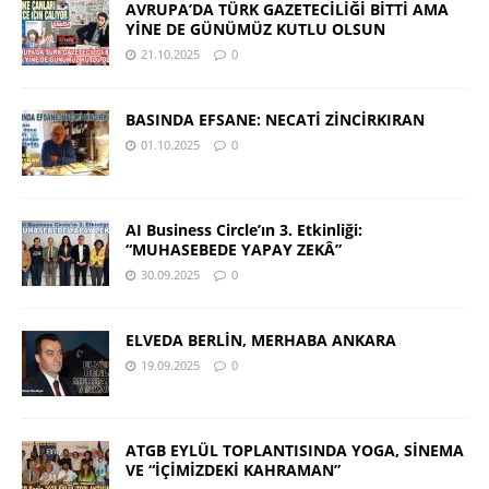
AVRUPA’DA TÜRK GAZETECİLİĞİ BİTTİ AMA
YİNE DE GÜNÜMÜZ KUTLU OLSUN
21.10.2025
0
BASINDA EFSANE: NECATİ ZİNCİRKIRAN
01.10.2025
0
AI Business Circle’ın 3. Etkinliği:
“MUHASEBEDE YAPAY ZEKÂ”
30.09.2025
0
ELVEDA BERLİN, MERHABA ANKARA
19.09.2025
0
ATGB EYLÜL TOPLANTISINDA YOGA, SİNEMA
VE “İÇİMİZDEKİ KAHRAMAN”