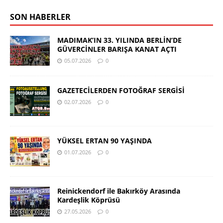
SON HABERLER
MADIMAK’IN 33. YILINDA BERLİN’DE
GÜVERCİNLER BARIŞA KANAT AÇTI
05.07.2026
0
GAZETECİLERDEN FOTOĞRAF SERGİSİ
02.07.2026
0
YÜKSEL ERTAN 90 YAŞINDA
01.07.2026
0
Reinickendorf ile Bakırköy Arasında
Kardeşlik Köprüsü
27.05.2026
0