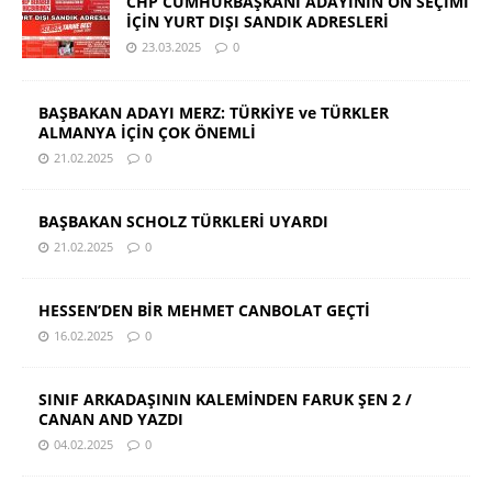
CHP CUMHURBAŞKANI ADAYININ ÖN SEÇİMİ
İÇİN YURT DIŞI SANDIK ADRESLERİ
23.03.2025
0
BAŞBAKAN ADAYI MERZ: TÜRKİYE ve TÜRKLER
ALMANYA İÇİN ÇOK ÖNEMLİ
21.02.2025
0
BAŞBAKAN SCHOLZ TÜRKLERİ UYARDI
21.02.2025
0
HESSEN’DEN BİR MEHMET CANBOLAT GEÇTİ
16.02.2025
0
SINIF ARKADAŞININ KALEMİNDEN FARUK ŞEN 2 /
CANAN AND YAZDI
04.02.2025
0