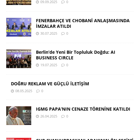
09.09.2025
0
FENERBAHÇE VE CHOBANİ ANLAŞMASINDA
İMZALAR ATILDI
30.07.2025
0
Berlin’de Yeni Bir Topluluk Doğdu: AI
BUSINESS CIRCLE
19.07.2025
0
DOĞRU REKLAM VE GÜÇLÜ İLETİŞİM
08.05.2025
0
IGMG PAPA’NIN CENAZE TÖRENİNE KATILDI
26.04.2025
0