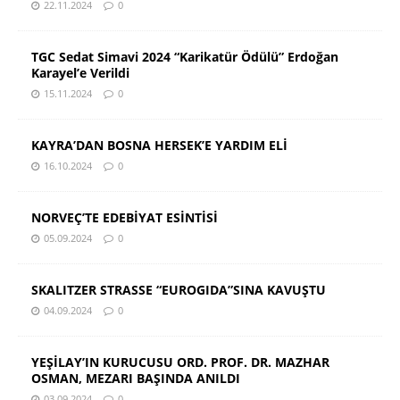
22.11.2024
0
TGC Sedat Simavi 2024 “Karikatür Ödülü” Erdoğan
Karayel’e Verildi
15.11.2024
0
KAYRA’DAN BOSNA HERSEK’E YARDIM ELİ
16.10.2024
0
NORVEÇ’TE EDEBİYAT ESİNTİSİ
05.09.2024
0
SKALITZER STRASSE “EUROGIDA”SINA KAVUŞTU
04.09.2024
0
YEŞİLAY’IN KURUCUSU ORD. PROF. DR. MAZHAR
OSMAN, MEZARI BAŞINDA ANILDI
03.09.2024
0