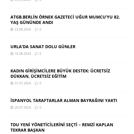
ATGB.BERLİN ÖRNEK GAZETECİ UĞUR MUMCU’YU 82.
YAŞ GÜNÜNDE ANDI
23.08.2024
0
URLA’DA SANAT DOLU GÜNLER
16.08.2024
0
KADIN GİRİŞİMCİLERE BÜYÜK DESTEK: ÜCRETSİZ
DÜKKAN, ÜCRETSİZ EĞİTİM
31.07.2024
0
İSPANYOL TARAFTARLAR ALMAN BAYRAĞINI YAKTI
20.07.2024
0
TDU YENİ YÖNETİCİLERİNİ SEÇTİ – REMZİ KAPLAN
TEKRAR BAŞKAN