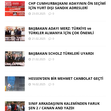
CHP CUMHURBAŞKANI ADAYININ ÖN SEÇİMİ
İÇİN YURT DIŞI SANDIK ADRESLERİ
23.03.2025
0
BAŞBAKAN ADAYI MERZ: TÜRKİYE ve
TÜRKLER ALMANYA İÇİN ÇOK ÖNEMLİ
21.02.2025
0
BAŞBAKAN SCHOLZ TÜRKLERİ UYARDI
21.02.2025
0
HESSEN’DEN BİR MEHMET CANBOLAT GEÇTİ
16.02.2025
0
SINIF ARKADAŞININ KALEMİNDEN FARUK
ŞEN 2 / CANAN AND YAZDI