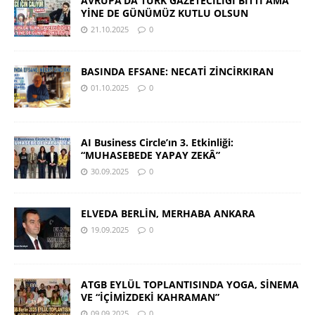
AVRUPA’DA TÜRK GAZETECİLİĞİ BİTTİ AMA
YİNE DE GÜNÜMÜZ KUTLU OLSUN
21.10.2025
0
BASINDA EFSANE: NECATİ ZİNCİRKIRAN
01.10.2025
0
AI Business Circle’ın 3. Etkinliği:
“MUHASEBEDE YAPAY ZEKÂ”
30.09.2025
0
ELVEDA BERLİN, MERHABA ANKARA
19.09.2025
0
ATGB EYLÜL TOPLANTISINDA YOGA, SİNEMA
VE “İÇİMİZDEKİ KAHRAMAN”
09.09.2025
0