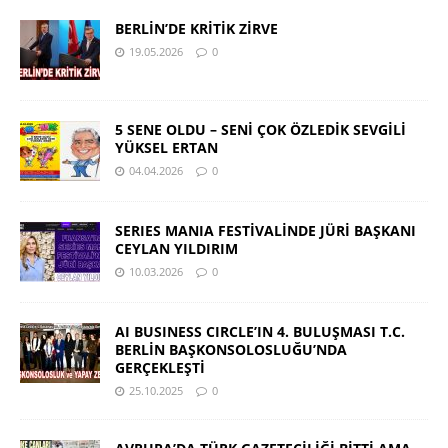
BERLİN’DE KRİTİK ZİRVE
19.05.2026
0
5 SENE OLDU – SENİ ÇOK ÖZLEDİK SEVGİLİ
YÜKSEL ERTAN
04.04.2026
0
SERIES MANIA FESTİVALİNDE JÜRİ BAŞKANI
CEYLAN YILDIRIM
10.03.2026
0
AI BUSINESS CIRCLE’IN 4. BULUŞMASI T.C.
BERLİN BAŞKONSOLOSLUĞU’NDA
GERÇEKLEŞTİ
25.10.2025
0