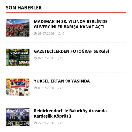
SON HABERLER
MADIMAK’IN 33. YILINDA BERLİN’DE
GÜVERCİNLER BARIŞA KANAT AÇTI
05.07.2026
0
GAZETECİLERDEN FOTOĞRAF SERGİSİ
02.07.2026
0
YÜKSEL ERTAN 90 YAŞINDA
01.07.2026
0
Reinickendorf ile Bakırköy Arasında
Kardeşlik Köprüsü
27.05.2026
0