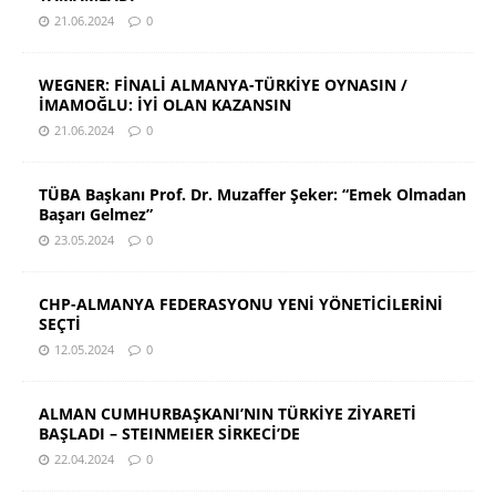
21.06.2024
0
WEGNER: FİNALİ ALMANYA-TÜRKİYE OYNASIN /
İMAMOĞLU: İYİ OLAN KAZANSIN
21.06.2024
0
TÜBA Başkanı Prof. Dr. Muzaffer Şeker: “Emek Olmadan
Başarı Gelmez”
23.05.2024
0
CHP-ALMANYA FEDERASYONU YENİ YÖNETİCİLERİNİ
SEÇTİ
12.05.2024
0
ALMAN CUMHURBAŞKANI’NIN TÜRKİYE ZİYARETİ
BAŞLADI – STEINMEIER SİRKECİ’DE
22.04.2024
0