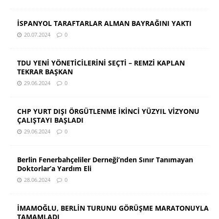
İSPANYOL TARAFTARLAR ALMAN BAYRAĞINI YAKTI
20.07.2024
0
TDU YENİ YÖNETİCİLERİNİ SEÇTİ – REMZİ KAPLAN
TEKRAR BAŞKAN
29.06.2024
0
CHP YURT DIŞI ÖRGÜTLENME İKİNCİ YÜZYIL VİZYONU
ÇALIŞTAYI BAŞLADI
29.06.2024
0
Berlin Fenerbahçeliler Derneği’nden Sınır Tanımayan
Doktorlar’a Yardım Eli
28.06.2024
0
İMAMOĞLU, BERLİN TURUNU GÖRÜŞME MARATONUYLA
TAMAMLADI