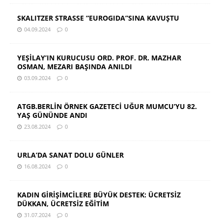
SKALITZER STRASSE “EUROGIDA”SINA KAVUŞTU
04.09.2024
0
YEŞİLAY’IN KURUCUSU ORD. PROF. DR. MAZHAR
OSMAN, MEZARI BAŞINDA ANILDI
03.09.2024
0
ATGB.BERLİN ÖRNEK GAZETECİ UĞUR MUMCU’YU 82.
YAŞ GÜNÜNDE ANDI
23.08.2024
0
URLA’DA SANAT DOLU GÜNLER
16.08.2024
0
KADIN GİRİŞİMCİLERE BÜYÜK DESTEK: ÜCRETSİZ
DÜKKAN, ÜCRETSİZ EĞİTİM
31.07.2024
0