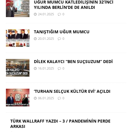
UĞUR MUMCU KATLEDİLİŞİNİN 32’İNCİ
YILINDA BERLİN’DE DE ANILDI
24.01.2025
0
TANIŞTIĞIM UĞUR MUMCU
20.01.2025
0
DİLEK KALAYCI “BEN SUÇSUZUM” DEDİ
16.01.2025
0
‘TURHAN SELÇUK KÜLTÜR EVİ’ AÇILDI
06.01.2025
0
TÜRK WALLRAFF YAZDI – 3 / PANDEMİNİN PERDE
ARKASI