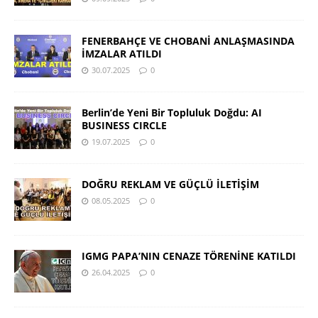
FENERBAHÇE VE CHOBANİ ANLAŞMASINDA
İMZALAR ATILDI
30.07.2025
0
Berlin’de Yeni Bir Topluluk Doğdu: AI
BUSINESS CIRCLE
19.07.2025
0
DOĞRU REKLAM VE GÜÇLÜ İLETİŞİM
08.05.2025
0
IGMG PAPA’NIN CENAZE TÖRENİNE KATILDI
26.04.2025
0