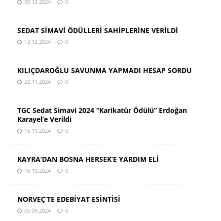
30.12.2024
0
SEDAT SİMAVİ ÖDÜLLERİ SAHİPLERİNE VERİLDİ
12.12.2024
0
KILIÇDAROĞLU SAVUNMA YAPMADI HESAP SORDU
22.11.2024
0
TGC Sedat Simavi 2024 “Karikatür Ödülü” Erdoğan
Karayel’e Verildi
15.11.2024
0
KAYRA’DAN BOSNA HERSEK’E YARDIM ELİ
16.10.2024
0
NORVEÇ’TE EDEBİYAT ESİNTİSİ
05.09.2024
0