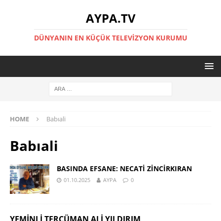
AYPA.TV
DÜNYANIN EN KÜÇÜK TELEVIZYON KURUMU
HOME
Babıali
Babıali
BASINDA EFSANE: NECATİ ZİNCİRKIRAN
01.10.2025
AYPA
0
YEMINLI TERCÜMAN ALI YILDIRIM