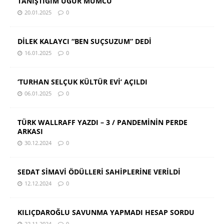
TANIŞTIĞIM UĞUR MUMCU
20.01.2025
0
DİLEK KALAYCI “BEN SUÇSUZUM” DEDİ
16.01.2025
0
‘TURHAN SELÇUK KÜLTÜR EVİ’ AÇILDI
06.01.2025
0
TÜRK WALLRAFF YAZDI – 3 / PANDEMİNİN PERDE
ARKASI
30.12.2024
0
SEDAT SİMAVİ ÖDÜLLERİ SAHİPLERİNE VERİLDİ
12.12.2024
0
KILIÇDAROĞLU SAVUNMA YAPMADI HESAP SORDU
22.11.2024
0