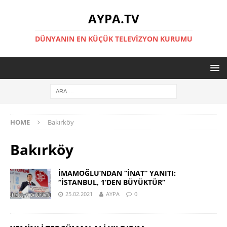
AYPA.TV
DÜNYANIN EN KÜÇÜK TELEVIZYON KURUMU
HOME
Bakırköy
Bakırköy
İMAMOĞLU’NDAN “İNAT” YANITI:
“İSTANBUL, 1’DEN BÜYÜKTÜR”
25.02.2021
AYPA
0