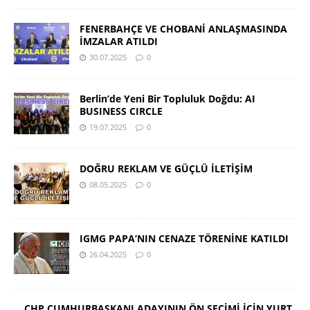
FENERBAHÇE VE CHOBANİ ANLAŞMASINDA
İMZALAR ATILDI
30.07.2025
0
Berlin’de Yeni Bir Topluluk Doğdu: AI
BUSINESS CIRCLE
19.07.2025
0
DOĞRU REKLAM VE GÜÇLÜ İLETİŞİM
08.05.2025
0
IGMG PAPA’NIN CENAZE TÖRENİNE KATILDI
26.04.2025
0
CHP CUMHURBAŞKANI ADAYININ ÖN SEÇİMİ İÇİN YURT