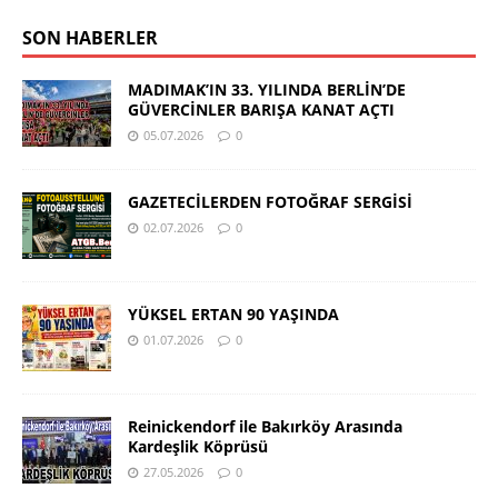
SON HABERLER
MADIMAK’IN 33. YILINDA BERLİN’DE
GÜVERCİNLER BARIŞA KANAT AÇTI
05.07.2026
0
GAZETECİLERDEN FOTOĞRAF SERGİSİ
02.07.2026
0
YÜKSEL ERTAN 90 YAŞINDA
01.07.2026
0
Reinickendorf ile Bakırköy Arasında
Kardeşlik Köprüsü
27.05.2026
0