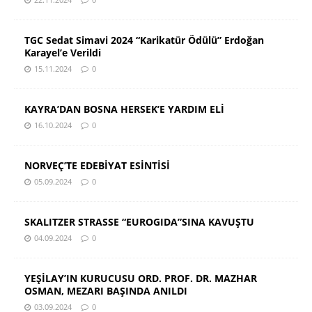
TGC Sedat Simavi 2024 “Karikatür Ödülü” Erdoğan
Karayel’e Verildi
15.11.2024
0
KAYRA’DAN BOSNA HERSEK’E YARDIM ELİ
16.10.2024
0
NORVEÇ’TE EDEBİYAT ESİNTİSİ
05.09.2024
0
SKALITZER STRASSE “EUROGIDA”SINA KAVUŞTU
04.09.2024
0
YEŞİLAY’IN KURUCUSU ORD. PROF. DR. MAZHAR
OSMAN, MEZARI BAŞINDA ANILDI
03.09.2024
0