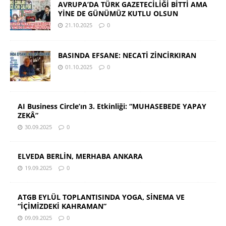
AVRUPA’DA TÜRK GAZETECİLİĞİ BİTTİ AMA
YİNE DE GÜNÜMÜZ KUTLU OLSUN
21.10.2025
0
BASINDA EFSANE: NECATİ ZİNCİRKIRAN
01.10.2025
0
AI Business Circle’ın 3. Etkinliği: “MUHASEBEDE YAPAY
ZEKÂ”
30.09.2025
0
ELVEDA BERLİN, MERHABA ANKARA
19.09.2025
0
ATGB EYLÜL TOPLANTISINDA YOGA, SİNEMA VE
“İÇİMİZDEKİ KAHRAMAN”
09.09.2025
0