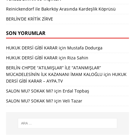
Reinickendorf ile Bakırköy Arasında Kardeşlik Köprüsü
BERLİN’DE KRİTİK ZİRVE
SON YORUMLAR
HUKUK DERSİ GİBİ KARAR
için
Mustafa Dodurga
HUKUK DERSİ GİBİ KARAR
için
Riza Sahin
BERLİN CHP’DE “ATILMIŞLAR” İLE “ATANMIŞLAR”
MÜCADELESİNİN İLK KAZANANI İMAM KALOĞLU
için
HUKUK
DERSİ GİBİ KARAR – AYPA.TV
SALON MU? SOKAK MI?
için
Erdal Topbaş
SALON MU? SOKAK MI?
için
Veli Tazar