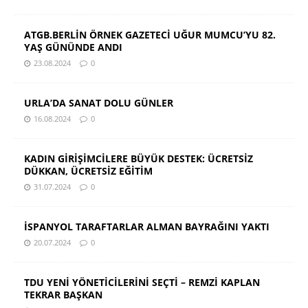
ATGB.BERLİN ÖRNEK GAZETECİ UĞUR MUMCU’YU 82.
YAŞ GÜNÜNDE ANDI
23.08.2024
0
URLA’DA SANAT DOLU GÜNLER
16.08.2024
0
KADIN GİRİŞİMCİLERE BÜYÜK DESTEK: ÜCRETSİZ
DÜKKAN, ÜCRETSİZ EĞİTİM
31.07.2024
0
İSPANYOL TARAFTARLAR ALMAN BAYRAĞINI YAKTI
20.07.2024
0
TDU YENİ YÖNETİCİLERİNİ SEÇTİ – REMZİ KAPLAN
TEKRAR BAŞKAN