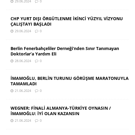
29.06.2024
0
CHP YURT DIŞI ÖRGÜTLENME İKİNCİ YÜZYIL VİZYONU
ÇALIŞTAYI BAŞLADI
29.06.2024
0
Berlin Fenerbahçeliler Derneği’nden Sınır Tanımayan
Doktorlar’a Yardım Eli
28.06.2024
0
İMAMOĞLU, BERLİN TURUNU GÖRÜŞME MARATONUYLA
TAMAMLADI
21.06.2024
0
WEGNER: FİNALİ ALMANYA-TÜRKİYE OYNASIN /
İMAMOĞLU: İYİ OLAN KAZANSIN
21.06.2024
0