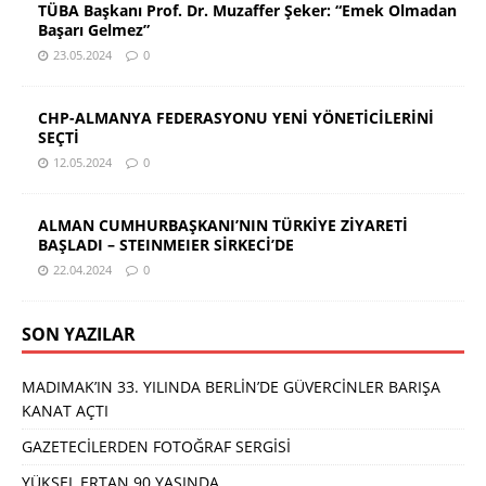
TÜBA Başkanı Prof. Dr. Muzaffer Şeker: “Emek Olmadan
Başarı Gelmez”
23.05.2024
0
CHP-ALMANYA FEDERASYONU YENİ YÖNETİCİLERİNİ
SEÇTİ
12.05.2024
0
ALMAN CUMHURBAŞKANI’NIN TÜRKİYE ZİYARETİ
BAŞLADI – STEINMEIER SİRKECİ’DE
22.04.2024
0
SON YAZILAR
MADIMAK’IN 33. YILINDA BERLİN’DE GÜVERCİNLER BARIŞA
KANAT AÇTI
GAZETECİLERDEN FOTOĞRAF SERGİSİ
YÜKSEL ERTAN 90 YAŞINDA