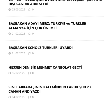
DIŞI SANDIK ADRESLERİ
23.03.2025
0
BAŞBAKAN ADAYI MERZ: TÜRKİYE ve TÜRKLER
ALMANYA İÇİN ÇOK ÖNEMLİ
21.02.2025
0
BAŞBAKAN SCHOLZ TÜRKLERİ UYARDI
21.02.2025
0
HESSEN’DEN BİR MEHMET CANBOLAT GEÇTİ
16.02.2025
0
SINIF ARKADAŞININ KALEMİNDEN FARUK ŞEN 2 /
CANAN AND YAZDI
04.02.2025
0