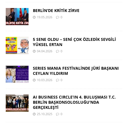
BERLİN’DE KRİTİK ZİRVE
19.05.2026
0
5 SENE OLDU – SENİ ÇOK ÖZLEDİK SEVGİLİ
YÜKSEL ERTAN
04.04.2026
0
SERIES MANIA FESTİVALİNDE JÜRİ BAŞKANI
CEYLAN YILDIRIM
10.03.2026
0
AI BUSINESS CIRCLE’IN 4. BULUŞMASI T.C.
BERLİN BAŞKONSOLOSLUĞU’NDA
GERÇEKLEŞTİ
25.10.2025
0