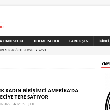
MU
A DANTSCHKE
DOLMETSCHER
FARUK ŞEN
İKİNC
RDEN FOTOĞRAF SERGİSİ
AYPA
AN 90 YAŞINDA
AYPA
YEM
f ile Bakırköy Arasında Kardeşlik Köprüsü
AYPA
İTİK ZİRVE
AYPA
33. YILINDA BERLİN’DE GÜVERCİNLER BARIŞA KANAT AÇTI
K KADIN GİRİŞİMCİ AMERİKA’DA
ECİYE TERE SATIYOR
06.2022
AYPA
0