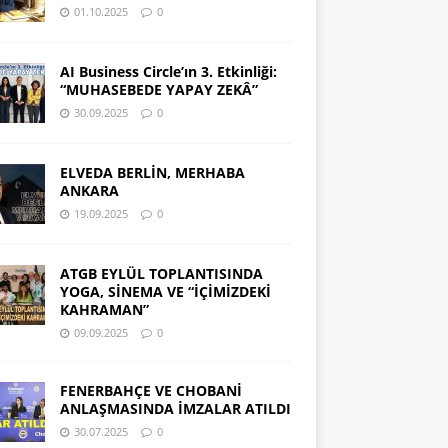
01.10.2025
0
AI Business Circle’ın 3. Etkinliği:
“MUHASEBEDE YAPAY ZEKÂ”
30.09.2025
0
ELVEDA BERLİN, MERHABA
ANKARA
19.09.2025
0
ATGB EYLÜL TOPLANTISINDA
YOGA, SİNEMA VE “İÇİMİZDEKİ
KAHRAMAN”
09.09.2025
0
FENERBAHÇE VE CHOBANİ
ANLAŞMASINDA İMZALAR ATILDI
30.07.2025
0