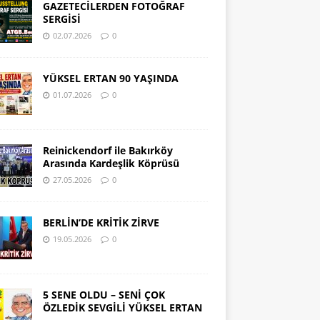
GAZETECİLERDEN FOTOĞRAF
SERGİSİ
02.07.2026
0
YÜKSEL ERTAN 90 YAŞINDA
01.07.2026
0
Reinickendorf ile Bakırköy
Arasında Kardeşlik Köprüsü
27.05.2026
0
BERLİN’DE KRİTİK ZİRVE
19.05.2026
0
5 SENE OLDU – SENİ ÇOK
ÖZLEDİK SEVGİLİ YÜKSEL ERTAN