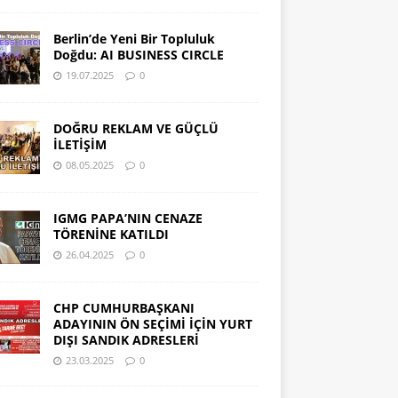
Berlin’de Yeni Bir Topluluk
Doğdu: AI BUSINESS CIRCLE
19.07.2025
0
DOĞRU REKLAM VE GÜÇLÜ
İLETİŞİM
08.05.2025
0
IGMG PAPA’NIN CENAZE
TÖRENİNE KATILDI
26.04.2025
0
CHP CUMHURBAŞKANI
ADAYININ ÖN SEÇİMİ İÇİN YURT
DIŞI SANDIK ADRESLERİ
23.03.2025
0