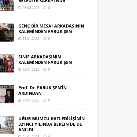
BELEDİYE SARAYI’NDA
03.02.2025
0
GENÇ BİR MESAİ ARKADAŞININ
KALEMİNDEN FARUK ŞEN
31.01.2025
0
SINIF ARKADAŞININ
KALEMİNDEN FARUK ŞEN
29.01.2025
0
Prof. Dr. FARUK ŞEN’İN
ARDINDAN
27.01.2025
0
UĞUR MUMCU KATLEDİLİŞİNİN
32’İNCİ YILINDA BERLİN’DE DE
ANILDI
24.01.2025
0