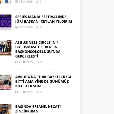
04.04.2026
0
SERIES MANIA FESTİVALİNDE
JÜRİ BAŞKANI CEYLAN YILDIRIM
10.03.2026
0
AI BUSINESS CIRCLE’IN 4.
BULUŞMASI T.C. BERLİN
BAŞKONSOLOSLUĞU’NDA
GERÇEKLEŞTİ
25.10.2025
0
AVRUPA’DA TÜRK GAZETECİLİĞİ
BİTTİ AMA YİNE DE GÜNÜMÜZ
KUTLU OLSUN
21.10.2025
0
BASINDA EFSANE: NECATİ
ZİNCİRKIRAN