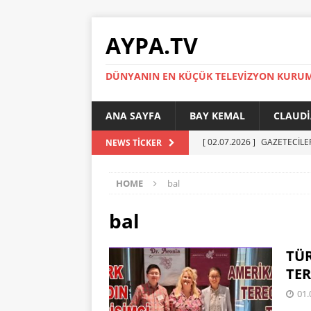
AYPA.TV
DÜNYANIN EN KÜÇÜK TELEVIZYON KURU
ANA SAYFA
BAY KEMAL
CLAUDI
[ 02.07.2026 ]
GAZETECİLE
NEWS TICKER
[ 01.07.2026 ]
YÜKSEL ERT
HOME
bal
[ 27.05.2026 ]
Reinickendor
[ 19.05.2026 ]
BERLİN’DE KR
bal
[ 05.07.2026 ]
MADIMAK’IN 
TÜR
AYPA
TER
01.