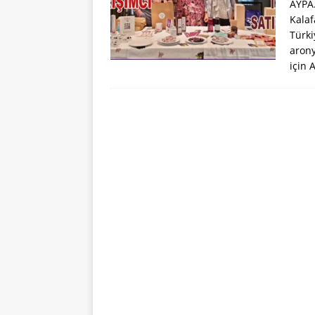
AYPA.
Kalaf
Türki
arony
için 