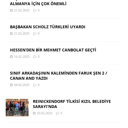
ALMANYA İÇİN ÇOK ÖNEMLİ
21.02.2025
0
BAŞBAKAN SCHOLZ TÜRKLERİ UYARDI
21.02.2025
0
HESSEN’DEN BİR MEHMET CANBOLAT GEÇTİ
16.02.2025
0
SINIF ARKADAŞININ KALEMİNDEN FARUK ŞEN 2 /
CANAN AND YAZDI
04.02.2025
0
REINICKENDORF TİLKİSİ KIZIL BELEDİYE
SARAYI’NDA
03.02.2025
0