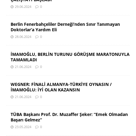
29.06.2024
0
Berlin Fenerbahçeliler Derneği’nden Sınır Tanımayan
Doktorlar’a Yardım Eli
28.06.2024
0
İMAMOĞLU, BERLİN TURUNU GÖRÜŞME MARATONUYLA
TAMAMLADI
21.06.2024
0
WEGNER: FİNALİ ALMANYA-TÜRKİYE OYNASIN /
İMAMOĞLU: İYİ OLAN KAZANSIN
21.06.2024
0
TÜBA Başkanı Prof. Dr. Muzaffer Şeker: “Emek Olmadan
Başarı Gelmez”
23.05.2024
0