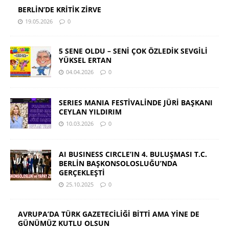
BERLİN’DE KRİTİK ZİRVE
19.05.2026
0
5 SENE OLDU – SENİ ÇOK ÖZLEDİK SEVGİLİ
YÜKSEL ERTAN
04.04.2026
0
SERIES MANIA FESTİVALİNDE JÜRİ BAŞKANI
CEYLAN YILDIRIM
10.03.2026
0
AI BUSINESS CIRCLE’IN 4. BULUŞMASI T.C.
BERLİN BAŞKONSOLOSLUĞU’NDA
GERÇEKLEŞTİ
25.10.2025
0
AVRUPA’DA TÜRK GAZETECİLİĞİ BİTTİ AMA YİNE DE
GÜNÜMÜZ KUTLU OLSUN