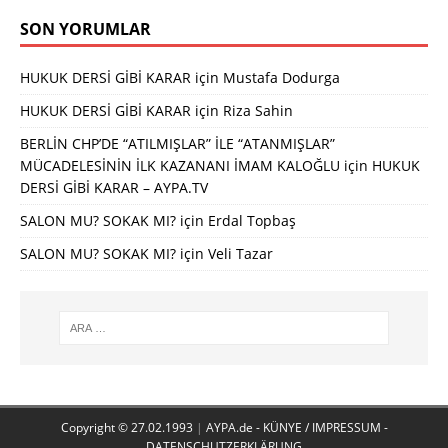
SON YORUMLAR
HUKUK DERSİ GİBİ KARAR
için
Mustafa Dodurga
HUKUK DERSİ GİBİ KARAR
için
Riza Sahin
BERLİN CHP’DE “ATILMIŞLAR” İLE “ATANMIŞLAR”
MÜCADELESİNİN İLK KAZANANI İMAM KALOĞLU
için
HUKUK
DERSİ GİBİ KARAR – AYPA.TV
SALON MU? SOKAK MI?
için
Erdal Topbaş
SALON MU? SOKAK MI?
için
Veli Tazar
Copyright © 27.02.1993
|
AYPA.de - KÜNYE / IMPRESSUM -
DATENSCHUTZERKLÄRUNG