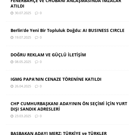
FENERBAHÇE VE CHOBANİ ANLAŞMASINDA İMZALAR
ATILDI
30.07.2025
0
Berlin’de Yeni Bir Topluluk Doğdu: AI BUSINESS CIRCLE
19.07.2025
0
DOĞRU REKLAM VE GÜÇLÜ İLETİŞİM
08.05.2025
0
IGMG PAPA’NIN CENAZE TÖRENİNE KATILDI
26.04.2025
0
CHP CUMHURBAŞKANI ADAYININ ÖN SEÇİMİ İÇİN YURT
DIŞI SANDIK ADRESLERİ
23.03.2025
0
BAŞBAKAN ADAYI MERZ: TÜRKİYE ve TÜRKLER