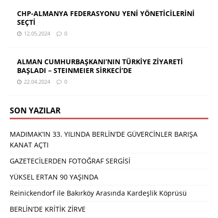
CHP-ALMANYA FEDERASYONU YENİ YÖNETİCİLERİNİ
SEÇTİ
12.05.2024
0
ALMAN CUMHURBAŞKANI’NIN TÜRKİYE ZİYARETİ
BAŞLADI – STEINMEIER SİRKECİ’DE
22.04.2024
0
SON YAZILAR
MADIMAK’IN 33. YILINDA BERLİN’DE GÜVERCİNLER BARIŞA
KANAT AÇTI
GAZETECİLERDEN FOTOĞRAF SERGİSİ
YÜKSEL ERTAN 90 YAŞINDA
Reinickendorf ile Bakırköy Arasında Kardeşlik Köprüsü
BERLİN’DE KRİTİK ZİRVE