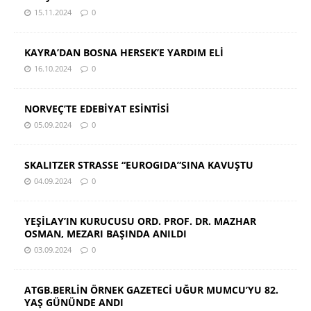
15.11.2024
0
KAYRA’DAN BOSNA HERSEK’E YARDIM ELİ
16.10.2024
0
NORVEÇ’TE EDEBİYAT ESİNTİSİ
05.09.2024
0
SKALITZER STRASSE “EUROGIDA”SINA KAVUŞTU
04.09.2024
0
YEŞİLAY’IN KURUCUSU ORD. PROF. DR. MAZHAR
OSMAN, MEZARI BAŞINDA ANILDI
03.09.2024
0
ATGB.BERLİN ÖRNEK GAZETECİ UĞUR MUMCU’YU 82.
YAŞ GÜNÜNDE ANDI