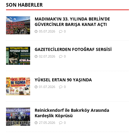
SON HABERLER
MADIMAK’IN 33. YILINDA BERLİN’DE
GÜVERCİNLER BARIŞA KANAT AÇTI
05.07.2026
0
GAZETECİLERDEN FOTOĞRAF SERGİSİ
02.07.2026
0
YÜKSEL ERTAN 90 YAŞINDA
01.07.2026
0
Reinickendorf ile Bakırköy Arasında
Kardeşlik Köprüsü
27.05.2026
0