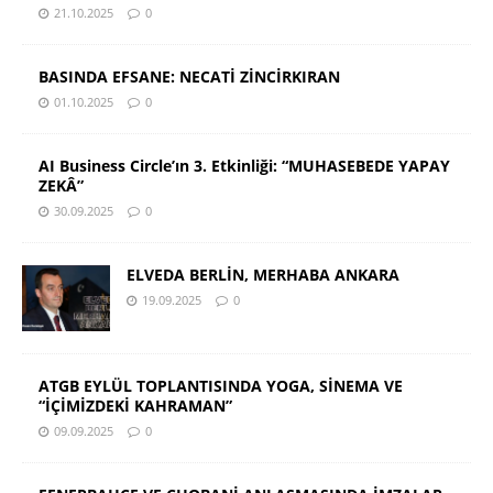
21.10.2025
0
BASINDA EFSANE: NECATİ ZİNCİRKIRAN
01.10.2025
0
AI Business Circle’ın 3. Etkinliği: “MUHASEBEDE YAPAY
ZEKÂ”
30.09.2025
0
ELVEDA BERLİN, MERHABA ANKARA
19.09.2025
0
ATGB EYLÜL TOPLANTISINDA YOGA, SİNEMA VE
“İÇİMİZDEKİ KAHRAMAN”
09.09.2025
0