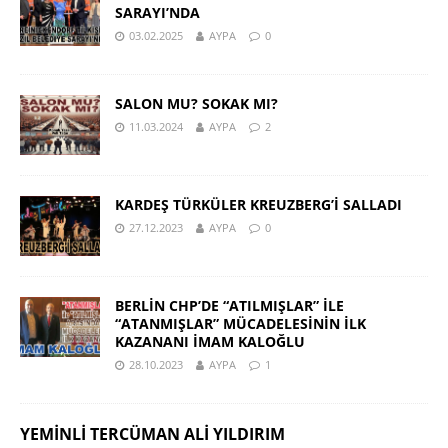
SARAYI’NDA
03.02.2025
AYPA
0
SALON MU? SOKAK MI?
11.03.2024
AYPA
2
KARDEŞ TÜRKÜLER KREUZBERG’İ SALLADI
27.12.2023
AYPA
0
BERLİN CHP’DE “ATILMIŞLAR” İLE
“ATANMIŞLAR” MÜCADELESİNİN İLK
KAZANANI İMAM KALOĞLU
28.10.2023
AYPA
1
YEMINLI TERCÜMAN ALI YILDIRIM