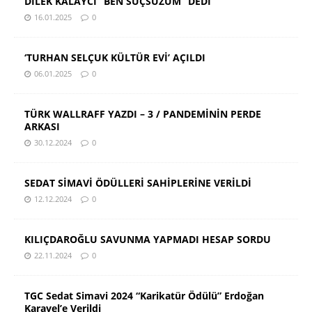
DİLEK KALAYCI “BEN SUÇSUZUM” DEDİ
16.01.2025
0
‘TURHAN SELÇUK KÜLTÜR EVİ’ AÇILDI
06.01.2025
0
TÜRK WALLRAFF YAZDI – 3 / PANDEMİNİN PERDE
ARKASI
30.12.2024
0
SEDAT SİMAVİ ÖDÜLLERİ SAHİPLERİNE VERİLDİ
12.12.2024
0
KILIÇDAROĞLU SAVUNMA YAPMADI HESAP SORDU
22.11.2024
0
TGC Sedat Simavi 2024 “Karikatür Ödülü” Erdoğan
Karayel’e Verildi