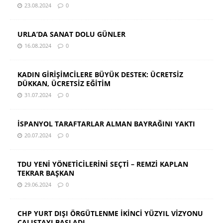
23.08.2024
0
URLA’DA SANAT DOLU GÜNLER
16.08.2024
0
KADIN GİRİŞİMCİLERE BÜYÜK DESTEK: ÜCRETSİZ
DÜKKAN, ÜCRETSİZ EĞİTİM
31.07.2024
0
İSPANYOL TARAFTARLAR ALMAN BAYRAĞINI YAKTI
20.07.2024
0
TDU YENİ YÖNETİCİLERİNİ SEÇTİ – REMZİ KAPLAN
TEKRAR BAŞKAN
29.06.2024
0
CHP YURT DIŞI ÖRGÜTLENME İKİNCİ YÜZYIL VİZYONU
ÇALIŞTAYI BAŞLADI