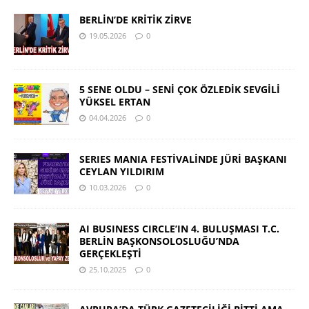
BERLİN’DE KRİTİK ZİRVE
19.05.2026
0
5 SENE OLDU – SENİ ÇOK ÖZLEDİK SEVGİLİ
YÜKSEL ERTAN
04.04.2026
0
SERIES MANIA FESTİVALİNDE JÜRİ BAŞKANI
CEYLAN YILDIRIM
10.03.2026
0
AI BUSINESS CIRCLE’IN 4. BULUŞMASI T.C.
BERLİN BAŞKONSOLOSLUĞU’NDA
GERÇEKLEŞTİ
25.10.2025
0