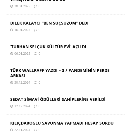
20.01.2025
0
DİLEK KALAYCI “BEN SUÇSUZUM” DEDİ
16.01.2025
0
‘TURHAN SELÇUK KÜLTÜR EVİ’ AÇILDI
06.01.2025
0
TÜRK WALLRAFF YAZDI – 3 / PANDEMİNİN PERDE
ARKASI
30.12.2024
0
SEDAT SİMAVİ ÖDÜLLERİ SAHİPLERİNE VERİLDİ
12.12.2024
0
KILIÇDAROĞLU SAVUNMA YAPMADI HESAP SORDU
22.11.2024
0