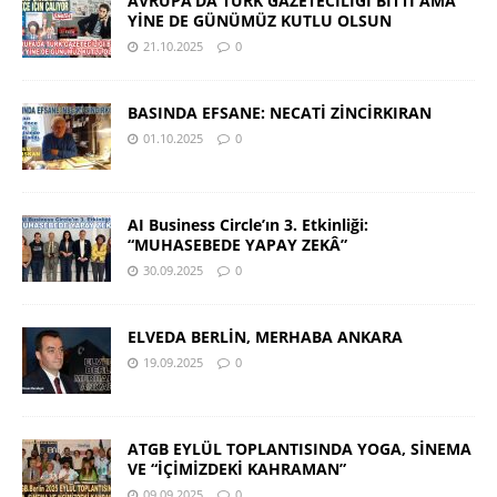
AVRUPA’DA TÜRK GAZETECİLİĞİ BİTTİ AMA
YİNE DE GÜNÜMÜZ KUTLU OLSUN
21.10.2025
0
BASINDA EFSANE: NECATİ ZİNCİRKIRAN
01.10.2025
0
AI Business Circle’ın 3. Etkinliği:
“MUHASEBEDE YAPAY ZEKÂ”
30.09.2025
0
ELVEDA BERLİN, MERHABA ANKARA
19.09.2025
0
ATGB EYLÜL TOPLANTISINDA YOGA, SİNEMA
VE “İÇİMİZDEKİ KAHRAMAN”
09.09.2025
0