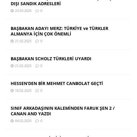
DIŞI SANDIK ADRESLERİ
23.03.2025
0
BAŞBAKAN ADAYI MERZ: TÜRKİYE ve TÜRKLER
ALMANYA İÇİN ÇOK ÖNEMLİ
21.02.2025
0
BAŞBAKAN SCHOLZ TÜRKLERİ UYARDI
21.02.2025
0
HESSEN’DEN BİR MEHMET CANBOLAT GEÇTİ
16.02.2025
0
SINIF ARKADAŞININ KALEMİNDEN FARUK ŞEN 2 /
CANAN AND YAZDI
04.02.2025
0