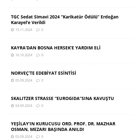
TGC Sedat Simavi 2024 “Karikatür Ödülü” Erdoğan
Karayel’e Verildi
15.11.2024
0
KAYRA’DAN BOSNA HERSEK’E YARDIM ELİ
16.10.2024
0
NORVEÇ’TE EDEBİYAT ESİNTİSİ
05.09.2024
0
SKALITZER STRASSE “EUROGIDA”SINA KAVUŞTU
04.09.2024
0
YEŞİLAY’IN KURUCUSU ORD. PROF. DR. MAZHAR
OSMAN, MEZARI BAŞINDA ANILDI
03.09.2024
0