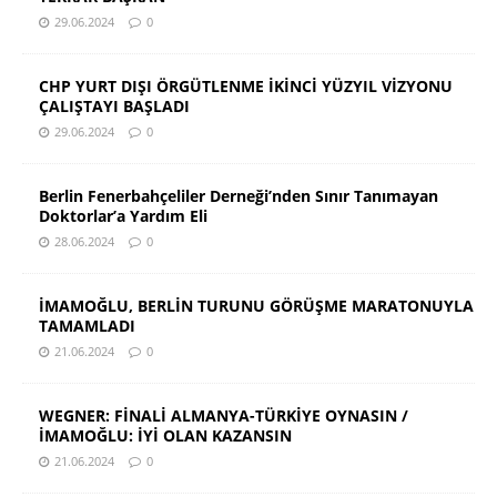
29.06.2024
0
CHP YURT DIŞI ÖRGÜTLENME İKİNCİ YÜZYIL VİZYONU
ÇALIŞTAYI BAŞLADI
29.06.2024
0
Berlin Fenerbahçeliler Derneği’nden Sınır Tanımayan
Doktorlar’a Yardım Eli
28.06.2024
0
İMAMOĞLU, BERLİN TURUNU GÖRÜŞME MARATONUYLA
TAMAMLADI
21.06.2024
0
WEGNER: FİNALİ ALMANYA-TÜRKİYE OYNASIN /
İMAMOĞLU: İYİ OLAN KAZANSIN
21.06.2024
0