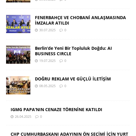
FENERBAHÇE VE CHOBANİ ANLAŞMASINDA
İMZALAR ATILDI
30.07.2025
0
Berlin’de Yeni Bir Topluluk Doğdu: AI
BUSINESS CIRCLE
19.07.2025
0
DOĞRU REKLAM VE GÜÇLÜ İLETİŞİM
08.05.2025
0
IGMG PAPA’NIN CENAZE TÖRENİNE KATILDI
26.04.2025
0
CHP CUMHURBAŞKANI ADAYININ ÖN SEÇİMİ İÇİN YURT