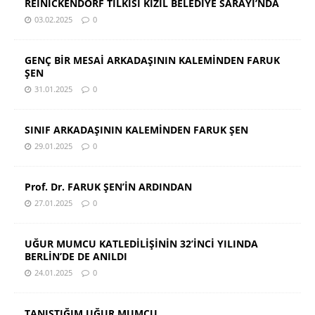
REINICKENDORF TİLKİSİ KIZIL BELEDİYE SARAYI’NDA
03.02.2025
0
GENÇ BİR MESAİ ARKADAŞININ KALEMİNDEN FARUK
ŞEN
31.01.2025
0
SINIF ARKADAŞININ KALEMİNDEN FARUK ŞEN
29.01.2025
0
Prof. Dr. FARUK ŞEN’İN ARDINDAN
27.01.2025
0
UĞUR MUMCU KATLEDİLİŞİNİN 32’İNCİ YILINDA
BERLİN’DE DE ANILDI
24.01.2025
0
TANIŞTIĞIM UĞUR MUMCU