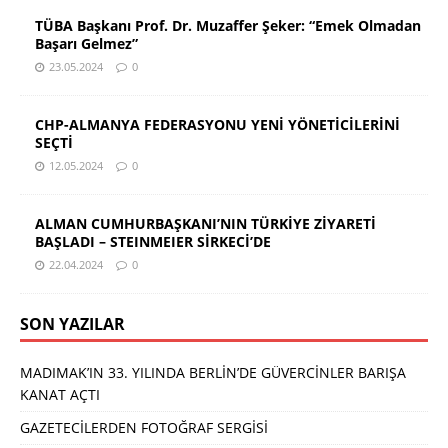
TÜBA Başkanı Prof. Dr. Muzaffer Şeker: “Emek Olmadan
Başarı Gelmez”
23.05.2024
0
CHP-ALMANYA FEDERASYONU YENİ YÖNETİCİLERİNİ
SEÇTİ
12.05.2024
0
ALMAN CUMHURBAŞKANI’NIN TÜRKİYE ZİYARETİ
BAŞLADI – STEINMEIER SİRKECİ’DE
22.04.2024
0
SON YAZILAR
MADIMAK’IN 33. YILINDA BERLİN’DE GÜVERCİNLER BARIŞA
KANAT AÇTI
GAZETECİLERDEN FOTOĞRAF SERGİSİ