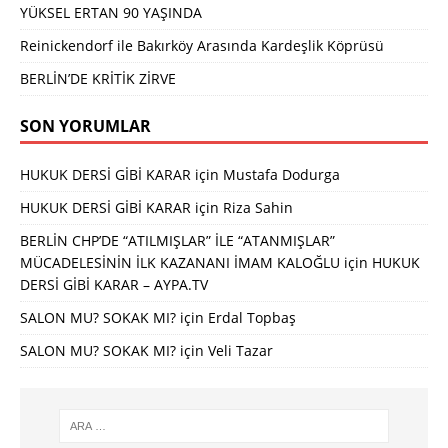
YÜKSEL ERTAN 90 YAŞINDA
Reinickendorf ile Bakırköy Arasında Kardeşlik Köprüsü
BERLİN’DE KRİTİK ZİRVE
SON YORUMLAR
HUKUK DERSİ GİBİ KARAR
için
Mustafa Dodurga
HUKUK DERSİ GİBİ KARAR
için
Riza Sahin
BERLİN CHP’DE “ATILMIŞLAR” İLE “ATANMIŞLAR”
MÜCADELESİNİN İLK KAZANANI İMAM KALOĞLU
için
HUKUK
DERSİ GİBİ KARAR – AYPA.TV
SALON MU? SOKAK MI?
için
Erdal Topbaş
SALON MU? SOKAK MI?
için
Veli Tazar