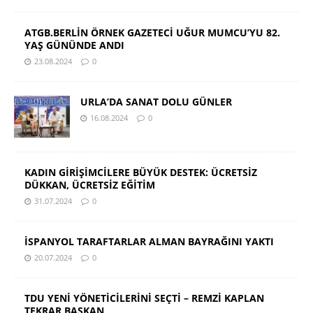
ATGB.BERLİN ÖRNEK GAZETECİ UĞUR MUMCU’YU 82.
YAŞ GÜNÜNDE ANDI
23.08.2024
0
URLA’DA SANAT DOLU GÜNLER
16.08.2024
0
KADIN GİRİŞİMCİLERE BÜYÜK DESTEK: ÜCRETSİZ
DÜKKAN, ÜCRETSİZ EĞİTİM
31.07.2024
0
İSPANYOL TARAFTARLAR ALMAN BAYRAĞINI YAKTI
20.07.2024
0
TDU YENİ YÖNETİCİLERİNİ SEÇTİ – REMZİ KAPLAN
TEKRAR BAŞKAN