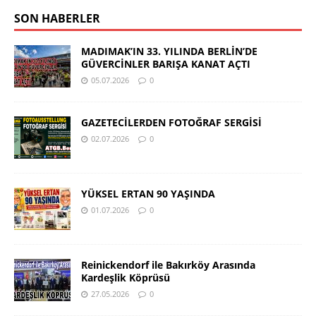
SON HABERLER
MADIMAK’IN 33. YILINDA BERLİN’DE
GÜVERCİNLER BARIŞA KANAT AÇTI
05.07.2026
0
GAZETECİLERDEN FOTOĞRAF SERGİSİ
02.07.2026
0
YÜKSEL ERTAN 90 YAŞINDA
01.07.2026
0
Reinickendorf ile Bakırköy Arasında
Kardeşlik Köprüsü
27.05.2026
0