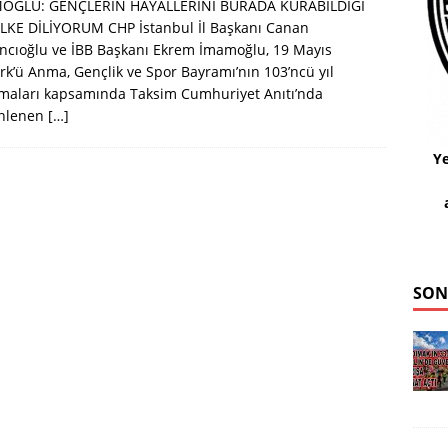
OĞLU: GENÇLERİN HAYALLERİNİ BURADA KURABİLDİĞİ
LKE DİLİYORUM CHP İstanbul İl Başkanı Canan
ncıoğlu ve İBB Başkanı Ekrem İmamoğlu, 19 Mayıs
rk’ü Anma, Gençlik ve Spor Bayramı’nın 103’ncü yıl
maları kapsamında Taksim Cumhuriyet Anıtı’nda
nlenen
[…]
Ye
SON