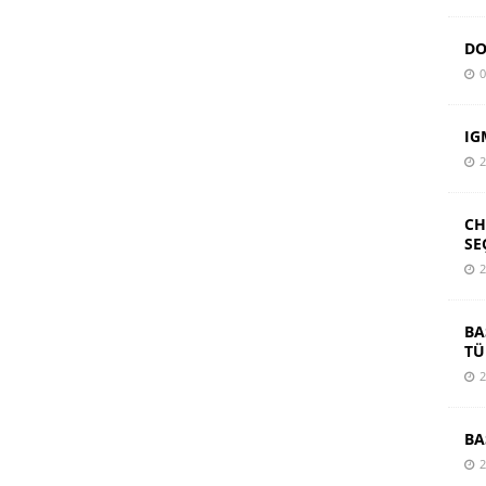
DO
0
IG
2
CH
SE
2
BA
TÜ
2
BA
2