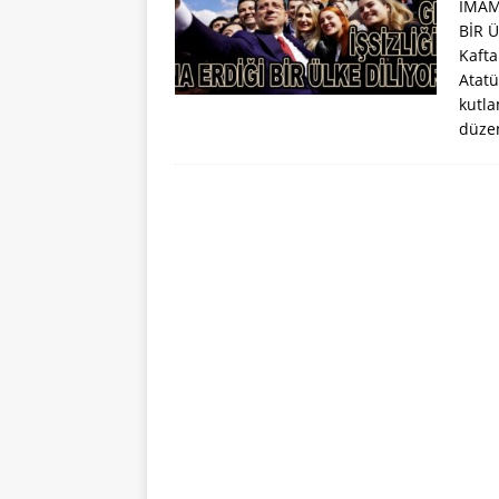
İMAM
BİR Ü
Kafta
Atatü
kutla
düze