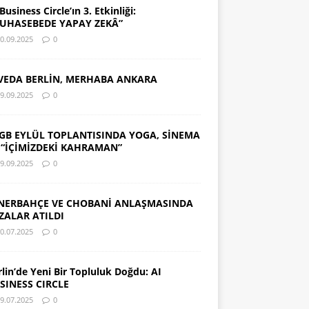
Business Circle’ın 3. Etkinliği:
UHASEBEDE YAPAY ZEKÂ”
0.09.2025
0
VEDA BERLİN, MERHABA ANKARA
9.09.2025
0
GB EYLÜL TOPLANTISINDA YOGA, SİNEMA
 “İÇİMİZDEKİ KAHRAMAN”
9.09.2025
0
NERBAHÇE VE CHOBANİ ANLAŞMASINDA
ZALAR ATILDI
0.07.2025
0
rlin’de Yeni Bir Topluluk Doğdu: AI
SINESS CIRCLE
9.07.2025
0