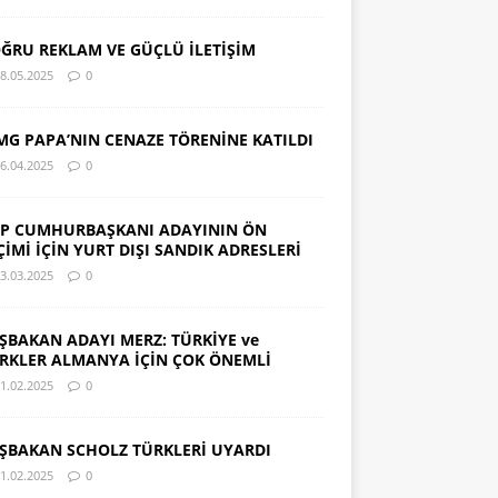
ĞRU REKLAM VE GÜÇLÜ İLETİŞİM
8.05.2025
0
MG PAPA’NIN CENAZE TÖRENİNE KATILDI
6.04.2025
0
P CUMHURBAŞKANI ADAYININ ÖN
ÇİMİ İÇİN YURT DIŞI SANDIK ADRESLERİ
3.03.2025
0
ŞBAKAN ADAYI MERZ: TÜRKİYE ve
RKLER ALMANYA İÇİN ÇOK ÖNEMLİ
1.02.2025
0
ŞBAKAN SCHOLZ TÜRKLERİ UYARDI
1.02.2025
0