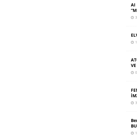
AI 
“M
3
EL
1
AT
VE
0
FE
İM
3
Be
BU
1