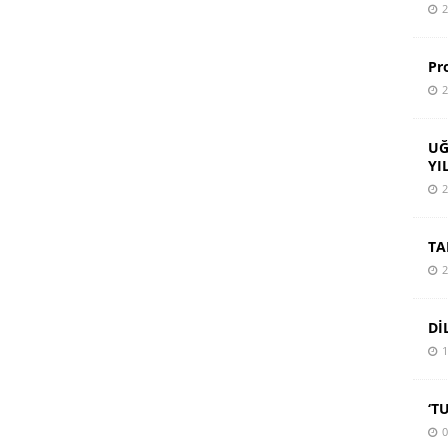
2
Pr
2
UĞ
YI
2
TA
2
Dİ
1
‘T
0