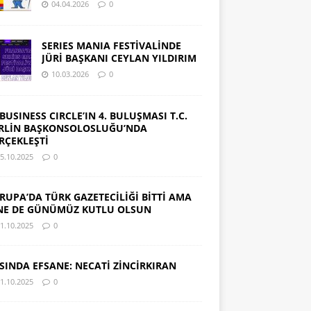
04.04.2026
0
SERIES MANIA FESTİVALİNDE
JÜRİ BAŞKANI CEYLAN YILDIRIM
10.03.2026
0
 BUSINESS CIRCLE’IN 4. BULUŞMASI T.C.
RLİN BAŞKONSOLOSLUĞU’NDA
RÇEKLEŞTİ
5.10.2025
0
RUPA’DA TÜRK GAZETECİLİĞİ BİTTİ AMA
NE DE GÜNÜMÜZ KUTLU OLSUN
1.10.2025
0
SINDA EFSANE: NECATİ ZİNCİRKIRAN
1.10.2025
0