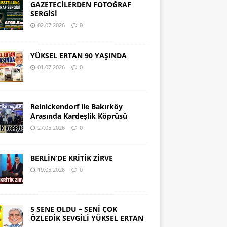
GAZETECİLERDEN FOTOĞRAF
SERGİSİ
02.07.2026
0
YÜKSEL ERTAN 90 YAŞINDA
01.07.2026
0
Reinickendorf ile Bakırköy
Arasında Kardeşlik Köprüsü
27.05.2026
0
BERLİN’DE KRİTİK ZİRVE
19.05.2026
0
5 SENE OLDU – SENİ ÇOK
ÖZLEDİK SEVGİLİ YÜKSEL ERTAN