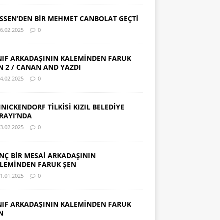
SSEN’DEN BİR MEHMET CANBOLAT GEÇTİ
6.02.2025
0
NIF ARKADAŞININ KALEMİNDEN FARUK
N 2 / CANAN AND YAZDI
4.02.2025
0
INICKENDORF TİLKİSİ KIZIL BELEDİYE
RAYI’NDA
3.02.2025
0
NÇ BİR MESAİ ARKADAŞININ
LEMİNDEN FARUK ŞEN
1.01.2025
0
NIF ARKADAŞININ KALEMİNDEN FARUK
N