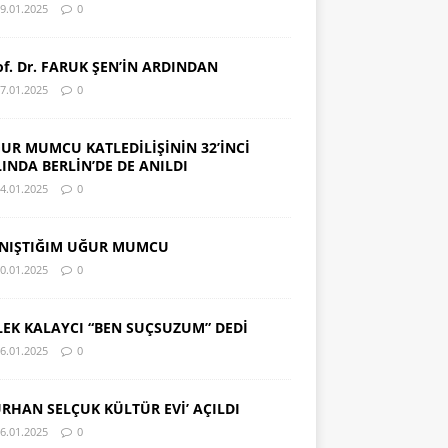
9.01.2025
0
of. Dr. FARUK ŞEN’İN ARDINDAN
7.01.2025
0
UR MUMCU KATLEDİLİŞİNİN 32’İNCİ
LINDA BERLİN’DE DE ANILDI
4.01.2025
0
NIŞTIĞIM UĞUR MUMCU
0.01.2025
0
LEK KALAYCI “BEN SUÇSUZUM” DEDİ
6.01.2025
0
URHAN SELÇUK KÜLTÜR EVİ’ AÇILDI
6.01.2025
0