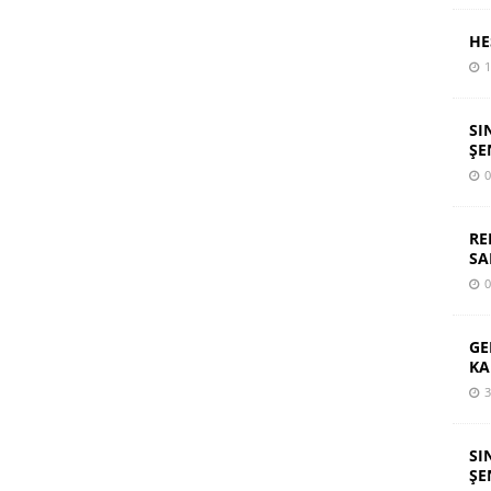
HE
1
SI
ŞE
0
RE
SA
0
GE
KA
3
SI
ŞE