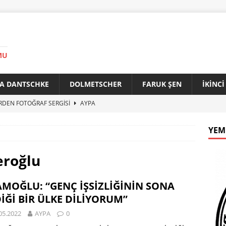
MU
A DANTSCHKE
DOLMETSCHER
FARUK ŞEN
İKİNC
RDEN FOTOĞRAF SERGİSİ
AYPA
AN 90 YAŞINDA
AYPA
YEM
f ile Bakırköy Arasında Kardeşlik Köprüsü
AYPA
İTİK ZİRVE
AYPA
eroğlu
33. YILINDA BERLİN’DE GÜVERCİNLER BARIŞA KANAT AÇTI
MOĞLU: “GENÇ İŞSİZLİĞİNİN SONA
İĞİ BİR ÜLKE DİLİYORUM”
05.2022
AYPA
0