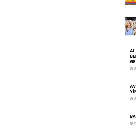
AI
BE
GE
2
AV
Yİ
2
BA
0