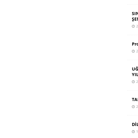
SI
ŞE
2
Pr
2
UĞ
YI
2
TA
2
Dİ
1