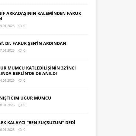
NIF ARKADAŞININ KALEMİNDEN FARUK
N
9.01.2025
0
of. Dr. FARUK ŞEN’İN ARDINDAN
7.01.2025
0
UR MUMCU KATLEDİLİŞİNİN 32’İNCİ
LINDA BERLİN’DE DE ANILDI
4.01.2025
0
NIŞTIĞIM UĞUR MUMCU
0.01.2025
0
LEK KALAYCI “BEN SUÇSUZUM” DEDİ
6.01.2025
0