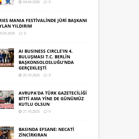
04.04.2026
0
RIES MANIA FESTİVALİNDE JÜRİ BAŞKANI
YLAN YILDIRIM
0.03.2026
0
AI BUSINESS CIRCLE’IN 4.
BULUŞMASI T.C. BERLİN
BAŞKONSOLOSLUĞU’NDA
GERÇEKLEŞTİ
25.10.2025
0
AVRUPA’DA TÜRK GAZETECİLİĞİ
BİTTİ AMA YİNE DE GÜNÜMÜZ
KUTLU OLSUN
21.10.2025
0
BASINDA EFSANE: NECATİ
ZİNCİRKIRAN