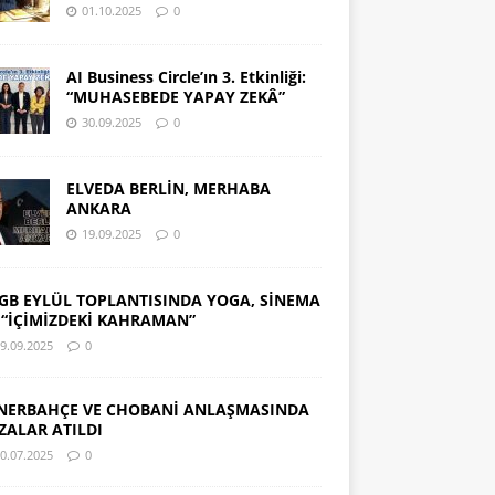
01.10.2025
0
AI Business Circle’ın 3. Etkinliği:
“MUHASEBEDE YAPAY ZEKÂ”
30.09.2025
0
ELVEDA BERLİN, MERHABA
ANKARA
19.09.2025
0
GB EYLÜL TOPLANTISINDA YOGA, SİNEMA
 “İÇİMİZDEKİ KAHRAMAN”
9.09.2025
0
NERBAHÇE VE CHOBANİ ANLAŞMASINDA
ZALAR ATILDI
0.07.2025
0