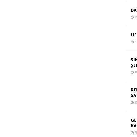
BA
2
HE
1
SI
ŞE
0
RE
SA
0
GE
KA
3