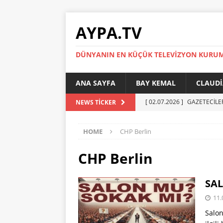
AYPA.TV
DÜNYANIN EN KÜÇÜK TELEVIZYON KURU
ANA SAYFA
BAY KEMAL
CLAUDI
[ 02.07.2026 ]
GAZETECİLE
NEWS TICKER
[ 01.07.2026 ]
YÜKSEL ERT
HOME
CHP Berlin
[ 27.05.2026 ]
Reinickendor
[ 19.05.2026 ]
BERLİN’DE KR
CHP Berlin
[ 05.07.2026 ]
MADIMAK’IN 
SA
AYPA
11.
Salon