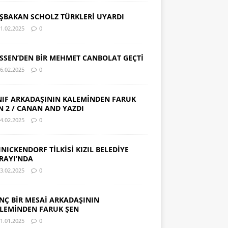
ŞBAKAN SCHOLZ TÜRKLERİ UYARDI
1.02.2025
0
SSEN’DEN BİR MEHMET CANBOLAT GEÇTİ
6.02.2025
0
NIF ARKADAŞININ KALEMİNDEN FARUK
N 2 / CANAN AND YAZDI
4.02.2025
0
INICKENDORF TİLKİSİ KIZIL BELEDİYE
RAYI’NDA
3.02.2025
0
NÇ BİR MESAİ ARKADAŞININ
LEMİNDEN FARUK ŞEN
1.01.2025
0