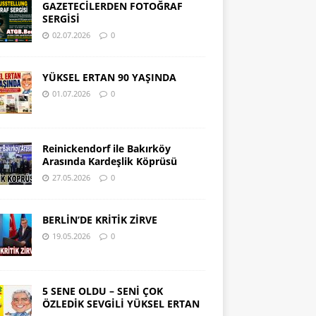
GAZETECİLERDEN FOTOĞRAF
SERGİSİ
02.07.2026
0
YÜKSEL ERTAN 90 YAŞINDA
01.07.2026
0
Reinickendorf ile Bakırköy
Arasında Kardeşlik Köprüsü
27.05.2026
0
BERLİN’DE KRİTİK ZİRVE
19.05.2026
0
5 SENE OLDU – SENİ ÇOK
ÖZLEDİK SEVGİLİ YÜKSEL ERTAN