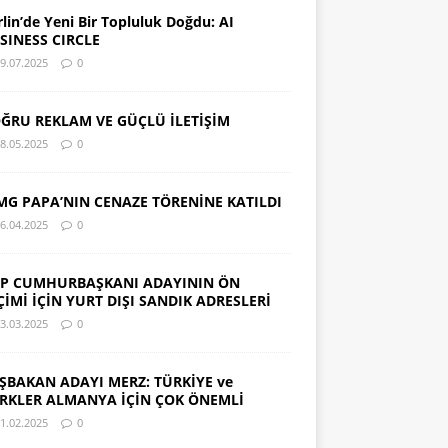
rlin’de Yeni Bir Topluluk Doğdu: AI
SINESS CIRCLE
9.07.2025
0
ĞRU REKLAM VE GÜÇLÜ İLETİŞİM
8.05.2025
0
MG PAPA’NIN CENAZE TÖRENİNE KATILDI
6.04.2025
0
P CUMHURBAŞKANI ADAYININ ÖN
ÇİMİ İÇİN YURT DIŞI SANDIK ADRESLERİ
3.03.2025
0
ŞBAKAN ADAYI MERZ: TÜRKİYE ve
RKLER ALMANYA İÇİN ÇOK ÖNEMLİ
1.02.2025
0