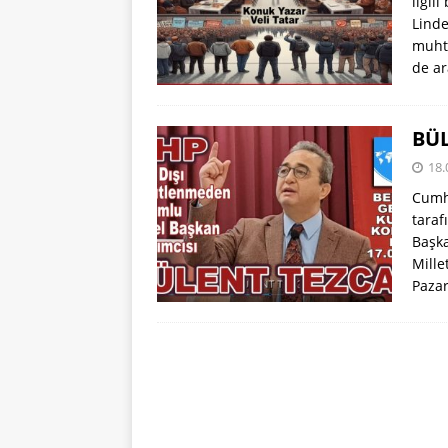
ilgil
Linde
muhte
de a
BÜL
18.
Cumhu
taraf
Başka
Mille
Paza