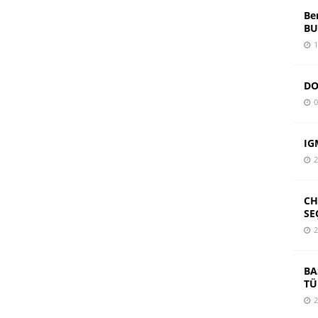
Be
BU
1
DO
0
IG
2
CH
SE
2
BA
TÜ
2