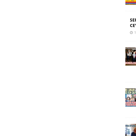
SE
CE
1