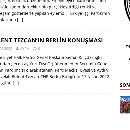
i birçok etkinlik düzenlendi. En etkileyici olanı Unter den
n’de kadın derneklerinin gerçekleştirdiği renkli ve
şem gösterilerle yapılan eylemdi. Türkiye İşçi Partisi’nin
ralarında
[…]
ENT TEZCAN’IN BERLİN KONUŞMASI
Ye
04.2022
AYPA
0
riyet Halk Partisi Genel Başkanı Kemal Kılıçdaroğlu
ından geçen ay Yurt Dışı Örgütlenmeden Sorumlu Genel
n Yardımcısı olarak atanan, Parti Meclisi Üyesi ve Aydın
tvekili Bülent Tezcan CHP Berlin Birliği’nin 17 Nisan 2022
r günü
[…]
SON