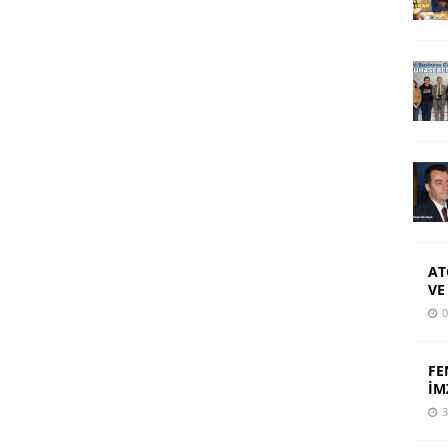
AT
VE
0
FE
İM
3