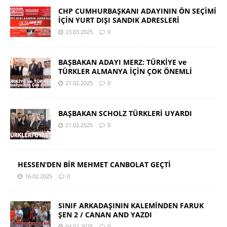
CHP CUMHURBAŞKANI ADAYININ ÖN SEÇİMİ
İÇİN YURT DIŞI SANDIK ADRESLERİ
23.03.2025
0
BAŞBAKAN ADAYI MERZ: TÜRKİYE ve
TÜRKLER ALMANYA İÇİN ÇOK ÖNEMLİ
21.02.2025
0
BAŞBAKAN SCHOLZ TÜRKLERİ UYARDI
21.02.2025
0
HESSEN’DEN BİR MEHMET CANBOLAT GEÇTİ
16.02.2025
0
SINIF ARKADAŞININ KALEMİNDEN FARUK
ŞEN 2 / CANAN AND YAZDI
04.02.2025
0