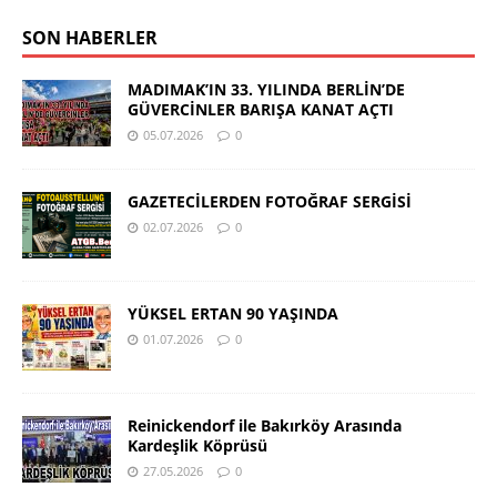
SON HABERLER
MADIMAK’IN 33. YILINDA BERLİN’DE
GÜVERCİNLER BARIŞA KANAT AÇTI
05.07.2026
0
GAZETECİLERDEN FOTOĞRAF SERGİSİ
02.07.2026
0
YÜKSEL ERTAN 90 YAŞINDA
01.07.2026
0
Reinickendorf ile Bakırköy Arasında
Kardeşlik Köprüsü
27.05.2026
0