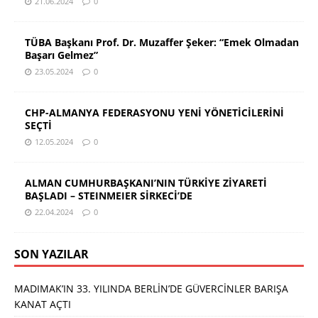
21.06.2024
0
TÜBA Başkanı Prof. Dr. Muzaffer Şeker: “Emek Olmadan
Başarı Gelmez”
23.05.2024
0
CHP-ALMANYA FEDERASYONU YENİ YÖNETİCİLERİNİ
SEÇTİ
12.05.2024
0
ALMAN CUMHURBAŞKANI’NIN TÜRKİYE ZİYARETİ
BAŞLADI – STEINMEIER SİRKECİ’DE
22.04.2024
0
SON YAZILAR
MADIMAK’IN 33. YILINDA BERLİN’DE GÜVERCİNLER BARIŞA
KANAT AÇTI