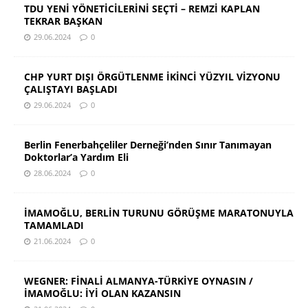
TDU YENİ YÖNETİCİLERİNİ SEÇTİ – REMZİ KAPLAN
TEKRAR BAŞKAN
29.06.2024
0
CHP YURT DIŞI ÖRGÜTLENME İKİNCİ YÜZYIL VİZYONU
ÇALIŞTAYI BAŞLADI
29.06.2024
0
Berlin Fenerbahçeliler Derneği’nden Sınır Tanımayan
Doktorlar’a Yardım Eli
28.06.2024
0
İMAMOĞLU, BERLİN TURUNU GÖRÜŞME MARATONUYLA
TAMAMLADI
21.06.2024
0
WEGNER: FİNALİ ALMANYA-TÜRKİYE OYNASIN /
İMAMOĞLU: İYİ OLAN KAZANSIN