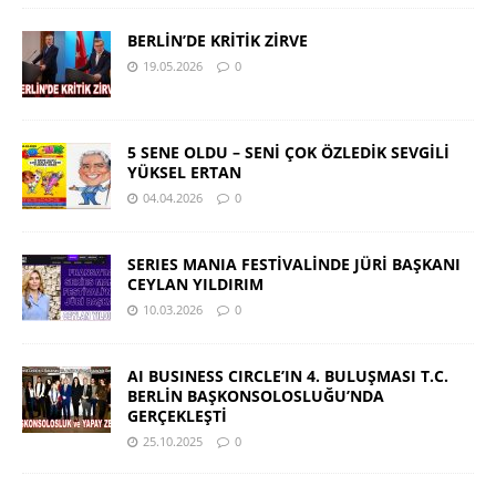
BERLİN’DE KRİTİK ZİRVE
19.05.2026
0
5 SENE OLDU – SENİ ÇOK ÖZLEDİK SEVGİLİ
YÜKSEL ERTAN
04.04.2026
0
SERIES MANIA FESTİVALİNDE JÜRİ BAŞKANI
CEYLAN YILDIRIM
10.03.2026
0
AI BUSINESS CIRCLE’IN 4. BULUŞMASI T.C.
BERLİN BAŞKONSOLOSLUĞU’NDA
GERÇEKLEŞTİ
25.10.2025
0