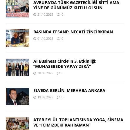
AVRUPA’DA TÜRK GAZETECİLİĞİ BİTTİ AMA
YİNE DE GÜNÜMÜZ KUTLU OLSUN
21.10.2025
0
BASINDA EFSANE: NECATİ ZİNCİRKIRAN
01.10.2025
0
AI Business Circle’ın 3. Etkinliği:
“MUHASEBEDE YAPAY ZEKÂ”
30.09.2025
0
ELVEDA BERLİN, MERHABA ANKARA
19.09.2025
0
ATGB EYLÜL TOPLANTISINDA YOGA, SİNEMA
VE “İÇİMİZDEKİ KAHRAMAN”