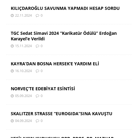
KILIÇDAROĞLU SAVUNMA YAPMADI HESAP SORDU
22.11.2024
0
TGC Sedat Simavi 2024 “Karikatür Ödülü” Erdoğan
Karayel’e Verildi
15.11.2024
0
KAYRA’DAN BOSNA HERSEK’E YARDIM ELİ
16.10.2024
0
NORVEÇ’TE EDEBİYAT ESİNTİSİ
05.09.2024
0
SKALITZER STRASSE “EUROGIDA”SINA KAVUŞTU
04.09.2024
0