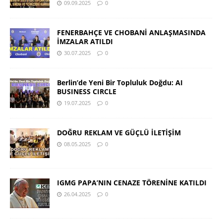
09.09.2025
0
FENERBAHÇE VE CHOBANİ ANLAŞMASINDA
İMZALAR ATILDI
30.07.2025
0
Berlin’de Yeni Bir Topluluk Doğdu: AI
BUSINESS CIRCLE
19.07.2025
0
DOĞRU REKLAM VE GÜÇLÜ İLETİŞİM
08.05.2025
0
IGMG PAPA’NIN CENAZE TÖRENİNE KATILDI
26.04.2025
0