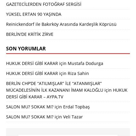
GAZETECİLERDEN FOTOĞRAF SERGİSİ
YÜKSEL ERTAN 90 YAŞINDA
Reinickendorf ile Bakırköy Arasında Kardeşlik Köprüsü
BERLİN’DE KRİTİK ZİRVE
SON YORUMLAR
HUKUK DERSİ GİBİ KARAR
için
Mustafa Dodurga
HUKUK DERSİ GİBİ KARAR
için
Riza Sahin
BERLİN CHP’DE “ATILMIŞLAR” İLE “ATANMIŞLAR”
MÜCADELESİNİN İLK KAZANANI İMAM KALOĞLU
için
HUKUK
DERSİ GİBİ KARAR – AYPA.TV
SALON MU? SOKAK MI?
için
Erdal Topbaş
SALON MU? SOKAK MI?
için
Veli Tazar