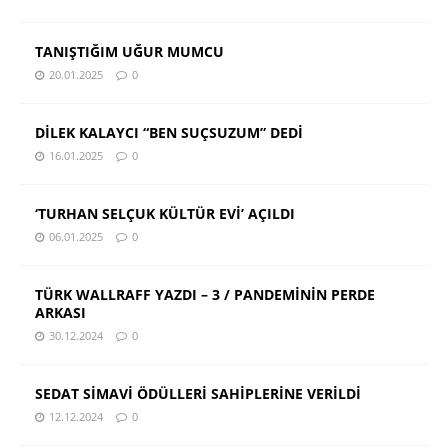
TANIŞTIĞIM UĞUR MUMCU
20.01.2025
0
DİLEK KALAYCI “BEN SUÇSUZUM” DEDİ
16.01.2025
0
‘TURHAN SELÇUK KÜLTÜR EVİ’ AÇILDI
06.01.2025
0
TÜRK WALLRAFF YAZDI – 3 / PANDEMİNİN PERDE
ARKASI
30.12.2024
0
SEDAT SİMAVİ ÖDÜLLERİ SAHİPLERİNE VERİLDİ
12.12.2024
0