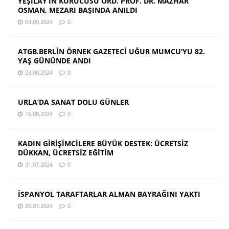
YEŞİLAY’IN KURUCUSU ORD. PROF. DR. MAZHAR
OSMAN, MEZARI BAŞINDA ANILDI
03.09.2024
0
ATGB.BERLİN ÖRNEK GAZETECİ UĞUR MUMCU’YU 82.
YAŞ GÜNÜNDE ANDI
23.08.2024
0
URLA’DA SANAT DOLU GÜNLER
16.08.2024
0
KADIN GİRİŞİMCİLERE BÜYÜK DESTEK: ÜCRETSİZ
DÜKKAN, ÜCRETSİZ EĞİTİM
31.07.2024
0
İSPANYOL TARAFTARLAR ALMAN BAYRAĞINI YAKTI
20.07.2024
0