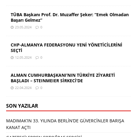
TÜBA Başkanı Prof. Dr. Muzaffer Şeker: “Emek Olmadan
Başarı Gelmez”
23.05.2024
0
CHP-ALMANYA FEDERASYONU YENİ YÖNETİCİLERİNİ
SEÇTİ
12.05.2024
0
ALMAN CUMHURBAŞKANI’NIN TÜRKİYE ZİYARETİ
BAŞLADI – STEINMEIER SİRKECİ’DE
22.04.2024
0
SON YAZILAR
MADIMAK’IN 33. YILINDA BERLİN’DE GÜVERCİNLER BARIŞA
KANAT AÇTI