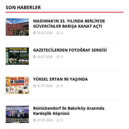
SON HABERLER
MADIMAK’IN 33. YILINDA BERLİN’DE
GÜVERCİNLER BARIŞA KANAT AÇTI
05.07.2026
0
GAZETECİLERDEN FOTOĞRAF SERGİSİ
02.07.2026
0
YÜKSEL ERTAN 90 YAŞINDA
01.07.2026
0
Reinickendorf ile Bakırköy Arasında
Kardeşlik Köprüsü
27.05.2026
0