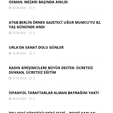
OSMAN, MEZARI BAŞINDA ANILDI
03.09.2024
0
ATGB.BERLİN ÖRNEK GAZETECİ UĞUR MUMCU’YU 82.
YAŞ GÜNÜNDE ANDI
23.08.2024
0
URLA’DA SANAT DOLU GÜNLER
16.08.2024
0
KADIN GİRİŞİMCİLERE BÜYÜK DESTEK: ÜCRETSİZ
DÜKKAN, ÜCRETSİZ EĞİTİM
31.07.2024
0
İSPANYOL TARAFTARLAR ALMAN BAYRAĞINI YAKTI
20.07.2024
0