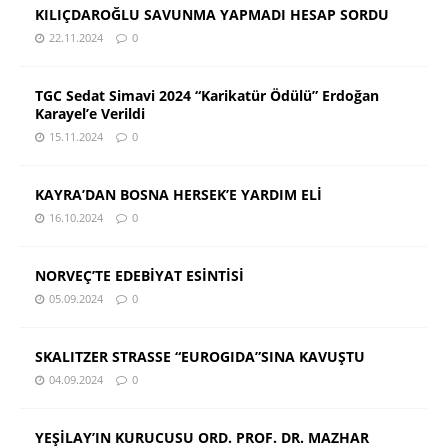
KILIÇDAROĞLU SAVUNMA YAPMADI HESAP SORDU
22.11.2024
0
TGC Sedat Simavi 2024 “Karikatür Ödülü” Erdoğan
Karayel’e Verildi
15.11.2024
0
KAYRA’DAN BOSNA HERSEK’E YARDIM ELİ
16.10.2024
0
NORVEÇ’TE EDEBİYAT ESİNTİSİ
05.09.2024
0
SKALITZER STRASSE “EUROGIDA”SINA KAVUŞTU
04.09.2024
0
YEŞİLAY’IN KURUCUSU ORD. PROF. DR. MAZHAR