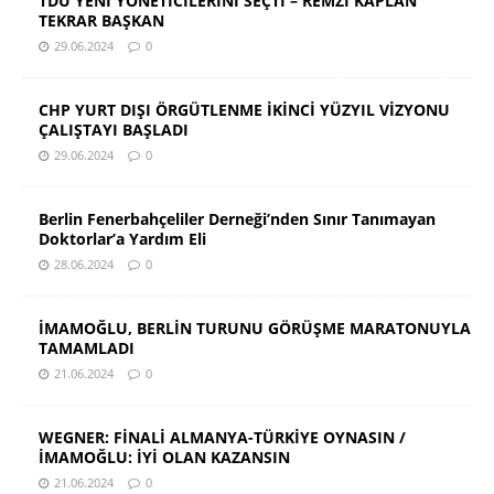
TDU YENİ YÖNETİCİLERİNİ SEÇTİ – REMZİ KAPLAN
TEKRAR BAŞKAN
29.06.2024
0
CHP YURT DIŞI ÖRGÜTLENME İKİNCİ YÜZYIL VİZYONU
ÇALIŞTAYI BAŞLADI
29.06.2024
0
Berlin Fenerbahçeliler Derneği’nden Sınır Tanımayan
Doktorlar’a Yardım Eli
28.06.2024
0
İMAMOĞLU, BERLİN TURUNU GÖRÜŞME MARATONUYLA
TAMAMLADI
21.06.2024
0
WEGNER: FİNALİ ALMANYA-TÜRKİYE OYNASIN /
İMAMOĞLU: İYİ OLAN KAZANSIN
21.06.2024
0