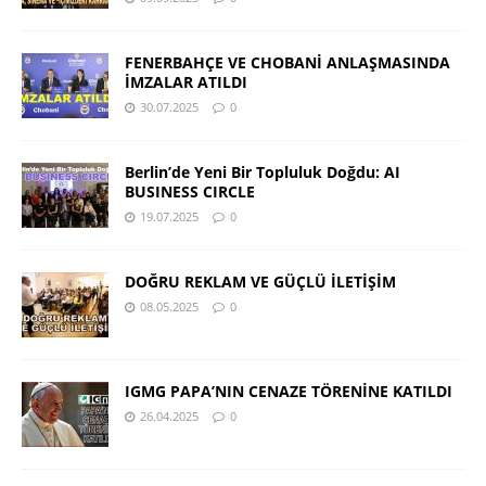
FENERBAHÇE VE CHOBANİ ANLAŞMASINDA
İMZALAR ATILDI
30.07.2025
0
Berlin’de Yeni Bir Topluluk Doğdu: AI
BUSINESS CIRCLE
19.07.2025
0
DOĞRU REKLAM VE GÜÇLÜ İLETİŞİM
08.05.2025
0
IGMG PAPA’NIN CENAZE TÖRENİNE KATILDI
26.04.2025
0