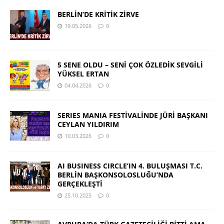
BERLİN’DE KRİTİK ZİRVE
19.05.2026
0
5 SENE OLDU – SENİ ÇOK ÖZLEDİK SEVGİLİ
YÜKSEL ERTAN
04.04.2026
0
SERIES MANIA FESTİVALİNDE JÜRİ BAŞKANI
CEYLAN YILDIRIM
10.03.2026
0
AI BUSINESS CIRCLE’IN 4. BULUŞMASI T.C.
BERLİN BAŞKONSOLOSLUĞU’NDA
GERÇEKLEŞTİ
25.10.2025
0