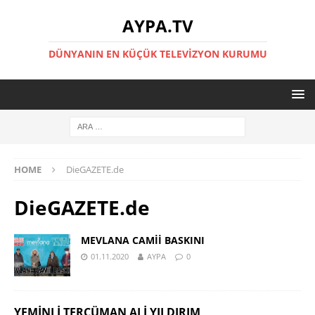
AYPA.TV
DÜNYANIN EN KÜÇÜK TELEVIZYON KURUMU
HOME
DieGAZETE.de
DieGAZETE.de
MEVLANA CAMİİ BASKINI
01.11.2020
AYPA
0
YEMINLI TERCÜMAN ALI YILDIRIM