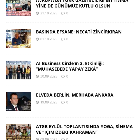
AVRUPA’DA TÜRK GAZETECİLİĞİ BİTTİ AMA
YİNE DE GÜNÜMÜZ KUTLU OLSUN
21.10.2025
0
BASINDA EFSANE: NECATİ ZİNCİRKIRAN
01.10.2025
0
AI Business Circle’ın 3. Etkinliği:
“MUHASEBEDE YAPAY ZEKÂ”
30.09.2025
0
ELVEDA BERLİN, MERHABA ANKARA
19.09.2025
0
ATGB EYLÜL TOPLANTISINDA YOGA, SİNEMA
VE “İÇİMİZDEKİ KAHRAMAN”
09.09.2025
0