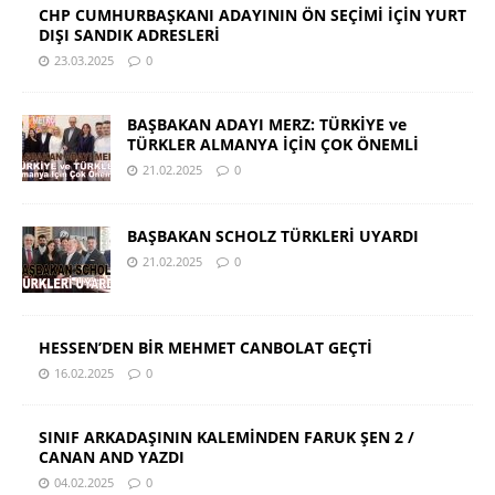
CHP CUMHURBAŞKANI ADAYININ ÖN SEÇİMİ İÇİN YURT
DIŞI SANDIK ADRESLERİ
23.03.2025
0
BAŞBAKAN ADAYI MERZ: TÜRKİYE ve
TÜRKLER ALMANYA İÇİN ÇOK ÖNEMLİ
21.02.2025
0
BAŞBAKAN SCHOLZ TÜRKLERİ UYARDI
21.02.2025
0
HESSEN’DEN BİR MEHMET CANBOLAT GEÇTİ
16.02.2025
0
SINIF ARKADAŞININ KALEMİNDEN FARUK ŞEN 2 /
CANAN AND YAZDI
04.02.2025
0