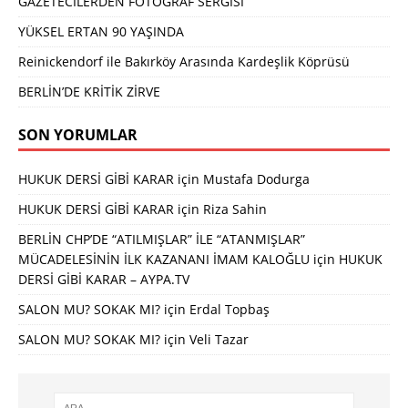
GAZETECİLERDEN FOTOĞRAF SERGİSİ
YÜKSEL ERTAN 90 YAŞINDA
Reinickendorf ile Bakırköy Arasında Kardeşlik Köprüsü
BERLİN’DE KRİTİK ZİRVE
SON YORUMLAR
HUKUK DERSİ GİBİ KARAR
için
Mustafa Dodurga
HUKUK DERSİ GİBİ KARAR
için
Riza Sahin
BERLİN CHP’DE “ATILMIŞLAR” İLE “ATANMIŞLAR”
MÜCADELESİNİN İLK KAZANANI İMAM KALOĞLU
için
HUKUK
DERSİ GİBİ KARAR – AYPA.TV
SALON MU? SOKAK MI?
için
Erdal Topbaş
SALON MU? SOKAK MI?
için
Veli Tazar