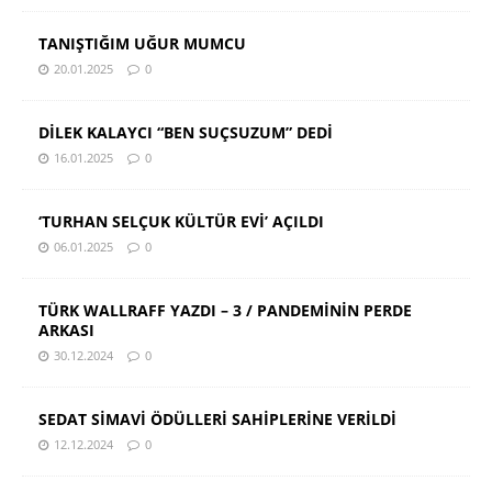
TANIŞTIĞIM UĞUR MUMCU
20.01.2025
0
DİLEK KALAYCI “BEN SUÇSUZUM” DEDİ
16.01.2025
0
‘TURHAN SELÇUK KÜLTÜR EVİ’ AÇILDI
06.01.2025
0
TÜRK WALLRAFF YAZDI – 3 / PANDEMİNİN PERDE
ARKASI
30.12.2024
0
SEDAT SİMAVİ ÖDÜLLERİ SAHİPLERİNE VERİLDİ
12.12.2024
0