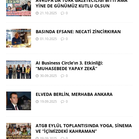
AVRUPA’DA TÜRK GAZETECİLİĞİ BİTTİ AMA
YİNE DE GÜNÜMÜZ KUTLU OLSUN
21.10.2025
0
BASINDA EFSANE: NECATİ ZİNCİRKIRAN
01.10.2025
0
AI Business Circle’ın 3. Etkinliği:
“MUHASEBEDE YAPAY ZEKÂ”
30.09.2025
0
ELVEDA BERLİN, MERHABA ANKARA
19.09.2025
0
ATGB EYLÜL TOPLANTISINDA YOGA, SİNEMA
VE “İÇİMİZDEKİ KAHRAMAN”
09.09.2025
0