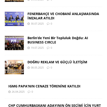
FENERBAHÇE VE CHOBANİ ANLAŞMASINDA
İMZALAR ATILDI
30.07.2025
0
Berlin’de Yeni Bir Topluluk Doğdu: AI
BUSINESS CIRCLE
19.07.2025
0
DOĞRU REKLAM VE GÜÇLÜ İLETİŞİM
08.05.2025
0
IGMG PAPA’NIN CENAZE TÖRENİNE KATILDI
26.04.2025
0
CHP CUMHURBAŞKANI ADAYININ ÖN SEÇİMİ İÇİN YURT