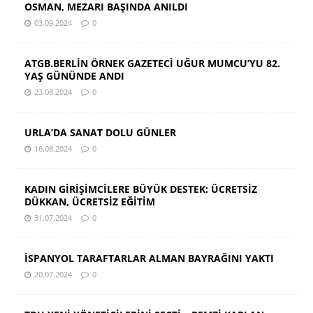
OSMAN, MEZARI BAŞINDA ANILDI
03.09.2024
0
ATGB.BERLİN ÖRNEK GAZETECİ UĞUR MUMCU’YU 82.
YAŞ GÜNÜNDE ANDI
23.08.2024
0
URLA’DA SANAT DOLU GÜNLER
16.08.2024
0
KADIN GİRİŞİMCİLERE BÜYÜK DESTEK: ÜCRETSİZ
DÜKKAN, ÜCRETSİZ EĞİTİM
31.07.2024
0
İSPANYOL TARAFTARLAR ALMAN BAYRAĞINI YAKTI
20.07.2024
0