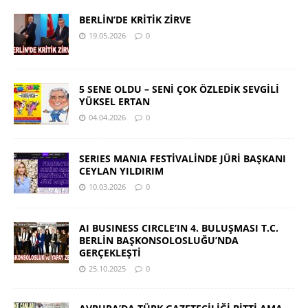
BERLİN’DE KRİTİK ZİRVE
19.05.2026
0
5 SENE OLDU – SENİ ÇOK ÖZLEDİK SEVGİLİ
YÜKSEL ERTAN
04.04.2026
0
SERIES MANIA FESTİVALİNDE JÜRİ BAŞKANI
CEYLAN YILDIRIM
10.03.2026
0
AI BUSINESS CIRCLE’IN 4. BULUŞMASI T.C.
BERLİN BAŞKONSOLOSLUĞU’NDA
GERÇEKLEŞTİ
25.10.2025
0