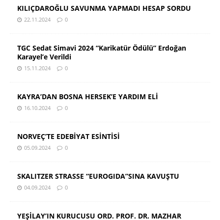
KILIÇDAROĞLU SAVUNMA YAPMADI HESAP SORDU
22.11.2024
0
TGC Sedat Simavi 2024 “Karikatür Ödülü” Erdoğan
Karayel’e Verildi
15.11.2024
0
KAYRA’DAN BOSNA HERSEK’E YARDIM ELİ
16.10.2024
0
NORVEÇ’TE EDEBİYAT ESİNTİSİ
05.09.2024
0
SKALITZER STRASSE “EUROGIDA”SINA KAVUŞTU
04.09.2024
0
YEŞİLAY’IN KURUCUSU ORD. PROF. DR. MAZHAR