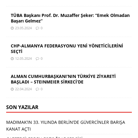
TÜBA Başkanı Prof. Dr. Muzaffer Şeker: “Emek Olmadan
Başarı Gelmez”
23.05.2024
0
CHP-ALMANYA FEDERASYONU YENİ YÖNETİCİLERİNİ
SEÇTİ
12.05.2024
0
ALMAN CUMHURBAŞKANI’NIN TÜRKİYE ZİYARETİ
BAŞLADI – STEINMEIER SİRKECİ’DE
22.04.2024
0
SON YAZILAR
MADIMAK’IN 33. YILINDA BERLİN’DE GÜVERCİNLER BARIŞA
KANAT AÇTI