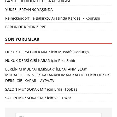
GAZETECİLERDEN FOTOĞRAF SERGİSİ
YÜKSEL ERTAN 90 YAŞINDA
Reinickendorf ile Bakırköy Arasında Kardeşlik Köprüsü
BERLİN’DE KRİTİK ZİRVE
SON YORUMLAR
HUKUK DERSİ GİBİ KARAR
için
Mustafa Dodurga
HUKUK DERSİ GİBİ KARAR
için
Riza Sahin
BERLİN CHP’DE “ATILMIŞLAR” İLE “ATANMIŞLAR”
MÜCADELESİNİN İLK KAZANANI İMAM KALOĞLU
için
HUKUK
DERSİ GİBİ KARAR – AYPA.TV
SALON MU? SOKAK MI?
için
Erdal Topbaş
SALON MU? SOKAK MI?
için
Veli Tazar