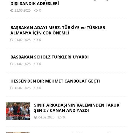
DIŞI SANDIK ADRESLERİ
23.03.2025
0
BAŞBAKAN ADAYI MERZ: TÜRKİYE ve TÜRKLER
ALMANYA İÇİN ÇOK ÖNEMLİ
21.02.2025
0
BAŞBAKAN SCHOLZ TÜRKLERİ UYARDI
21.02.2025
0
HESSEN’DEN BİR MEHMET CANBOLAT GEÇTİ
16.02.2025
0
SINIF ARKADAŞININ KALEMİNDEN FARUK
ŞEN 2 / CANAN AND YAZDI
04.02.2025
0