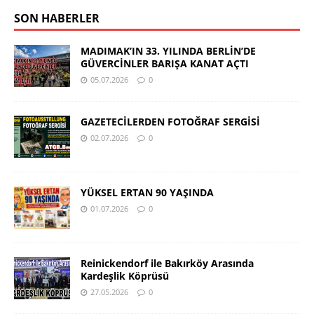
SON HABERLER
MADIMAK’IN 33. YILINDA BERLİN’DE
GÜVERCİNLER BARIŞA KANAT AÇTI
05.07.2026
0
GAZETECİLERDEN FOTOĞRAF SERGİSİ
02.07.2026
0
YÜKSEL ERTAN 90 YAŞINDA
01.07.2026
0
Reinickendorf ile Bakırköy Arasında
Kardeşlik Köprüsü
27.05.2026
0