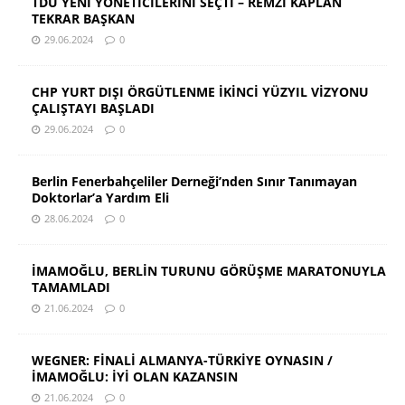
TDU YENİ YÖNETİCİLERİNİ SEÇTİ – REMZİ KAPLAN
TEKRAR BAŞKAN
29.06.2024
0
CHP YURT DIŞI ÖRGÜTLENME İKİNCİ YÜZYIL VİZYONU
ÇALIŞTAYI BAŞLADI
29.06.2024
0
Berlin Fenerbahçeliler Derneği’nden Sınır Tanımayan
Doktorlar’a Yardım Eli
28.06.2024
0
İMAMOĞLU, BERLİN TURUNU GÖRÜŞME MARATONUYLA
TAMAMLADI
21.06.2024
0
WEGNER: FİNALİ ALMANYA-TÜRKİYE OYNASIN /
İMAMOĞLU: İYİ OLAN KAZANSIN
21.06.2024
0