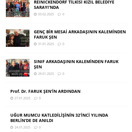
REINICKENDORF TİLKİSİ KIZIL BELEDİYE
SARAYI’NDA
03.02.2025
0
GENÇ BİR MESAİ ARKADAŞININ KALEMİNDEN
FARUK ŞEN
31.01.2025
0
SINIF ARKADAŞININ KALEMİNDEN FARUK
ŞEN
29.01.2025
0
Prof. Dr. FARUK ŞEN’İN ARDINDAN
27.01.2025
0
UĞUR MUMCU KATLEDİLİŞİNİN 32’İNCİ YILINDA
BERLİN’DE DE ANILDI
24.01.2025
0