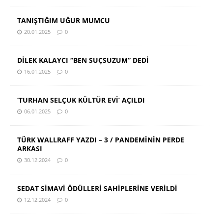
TANIŞTIĞIM UĞUR MUMCU
20.01.2025
0
DİLEK KALAYCI “BEN SUÇSUZUM” DEDİ
16.01.2025
0
‘TURHAN SELÇUK KÜLTÜR EVİ’ AÇILDI
06.01.2025
0
TÜRK WALLRAFF YAZDI – 3 / PANDEMİNİN PERDE
ARKASI
30.12.2024
0
SEDAT SİMAVİ ÖDÜLLERİ SAHİPLERİNE VERİLDİ
12.12.2024
0