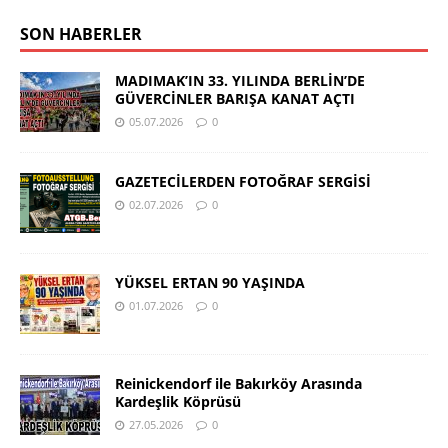
SON HABERLER
MADIMAK’IN 33. YILINDA BERLİN’DE
GÜVERCİNLER BARIŞA KANAT AÇTI
05.07.2026
0
GAZETECİLERDEN FOTOĞRAF SERGİSİ
02.07.2026
0
YÜKSEL ERTAN 90 YAŞINDA
01.07.2026
0
Reinickendorf ile Bakırköy Arasında
Kardeşlik Köprüsü
27.05.2026
0