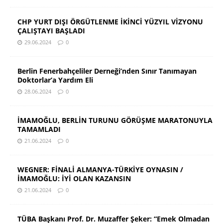
CHP YURT DIŞI ÖRGÜTLENME İKİNCİ YÜZYIL VİZYONU
ÇALIŞTAYI BAŞLADI
29.06.2024
0
Berlin Fenerbahçeliler Derneği’nden Sınır Tanımayan
Doktorlar’a Yardım Eli
28.06.2024
0
İMAMOĞLU, BERLİN TURUNU GÖRÜŞME MARATONUYLA
TAMAMLADI
21.06.2024
0
WEGNER: FİNALİ ALMANYA-TÜRKİYE OYNASIN /
İMAMOĞLU: İYİ OLAN KAZANSIN
21.06.2024
0
TÜBA Başkanı Prof. Dr. Muzaffer Şeker: “Emek Olmadan