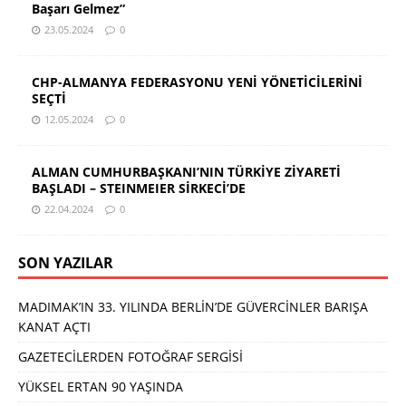
Başarı Gelmez”
23.05.2024
0
CHP-ALMANYA FEDERASYONU YENİ YÖNETİCİLERİNİ
SEÇTİ
12.05.2024
0
ALMAN CUMHURBAŞKANI’NIN TÜRKİYE ZİYARETİ
BAŞLADI – STEINMEIER SİRKECİ’DE
22.04.2024
0
SON YAZILAR
MADIMAK’IN 33. YILINDA BERLİN’DE GÜVERCİNLER BARIŞA
KANAT AÇTI
GAZETECİLERDEN FOTOĞRAF SERGİSİ
YÜKSEL ERTAN 90 YAŞINDA