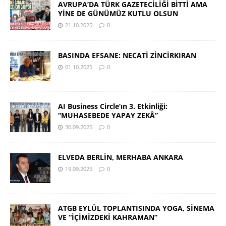
AVRUPA’DA TÜRK GAZETECİLİĞİ BİTTİ AMA
YİNE DE GÜNÜMÜZ KUTLU OLSUN
21.10.2025
0
BASINDA EFSANE: NECATİ ZİNCİRKIRAN
01.10.2025
0
AI Business Circle’ın 3. Etkinliği:
“MUHASEBEDE YAPAY ZEKÂ”
30.09.2025
0
ELVEDA BERLİN, MERHABA ANKARA
19.09.2025
0
ATGB EYLÜL TOPLANTISINDA YOGA, SİNEMA
VE “İÇİMİZDEKİ KAHRAMAN”