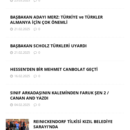
23.03.2025
0
BAŞBAKAN ADAYI MERZ: TÜRKİYE ve TÜRKLER
ALMANYA İÇİN ÇOK ÖNEMLİ
21.02.2025
0
BAŞBAKAN SCHOLZ TÜRKLERİ UYARDI
21.02.2025
0
HESSEN’DEN BİR MEHMET CANBOLAT GEÇTİ
16.02.2025
0
SINIF ARKADAŞININ KALEMİNDEN FARUK ŞEN 2 /
CANAN AND YAZDI
04.02.2025
0
REINICKENDORF TİLKİSİ KIZIL BELEDİYE
SARAYI’NDA