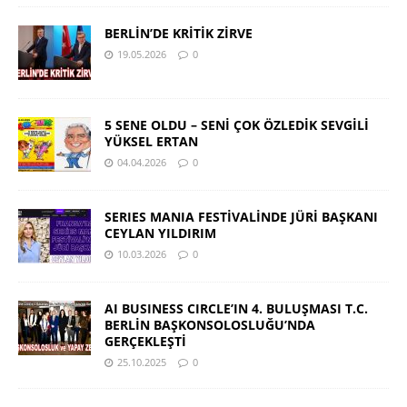
BERLİN’DE KRİTİK ZİRVE
19.05.2026
0
5 SENE OLDU – SENİ ÇOK ÖZLEDİK SEVGİLİ
YÜKSEL ERTAN
04.04.2026
0
SERIES MANIA FESTİVALİNDE JÜRİ BAŞKANI
CEYLAN YILDIRIM
10.03.2026
0
AI BUSINESS CIRCLE’IN 4. BULUŞMASI T.C.
BERLİN BAŞKONSOLOSLUĞU’NDA
GERÇEKLEŞTİ
25.10.2025
0