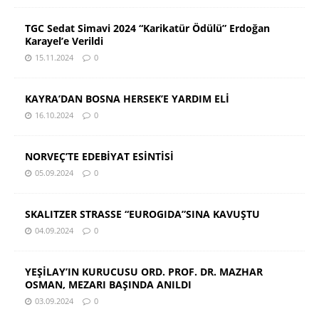
TGC Sedat Simavi 2024 “Karikatür Ödülü” Erdoğan
Karayel’e Verildi
15.11.2024
0
KAYRA’DAN BOSNA HERSEK’E YARDIM ELİ
16.10.2024
0
NORVEÇ’TE EDEBİYAT ESİNTİSİ
05.09.2024
0
SKALITZER STRASSE “EUROGIDA”SINA KAVUŞTU
04.09.2024
0
YEŞİLAY’IN KURUCUSU ORD. PROF. DR. MAZHAR
OSMAN, MEZARI BAŞINDA ANILDI
03.09.2024
0