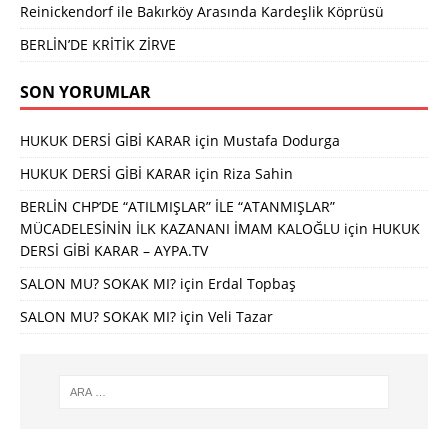
Reinickendorf ile Bakırköy Arasında Kardeşlik Köprüsü
BERLİN’DE KRİTİK ZİRVE
SON YORUMLAR
HUKUK DERSİ GİBİ KARAR
için
Mustafa Dodurga
HUKUK DERSİ GİBİ KARAR
için
Riza Sahin
BERLİN CHP’DE “ATILMIŞLAR” İLE “ATANMIŞLAR”
MÜCADELESİNİN İLK KAZANANI İMAM KALOĞLU
için
HUKUK
DERSİ GİBİ KARAR – AYPA.TV
SALON MU? SOKAK MI?
için
Erdal Topbaş
SALON MU? SOKAK MI?
için
Veli Tazar