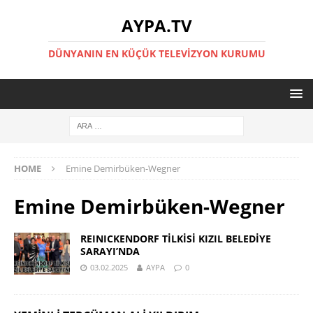
AYPA.TV
DÜNYANIN EN KÜÇÜK TELEVIZYON KURUMU
HOME
Emine Demirbüken-Wegner
Emine Demirbüken-Wegner
REINICKENDORF TİLKİSİ KIZIL BELEDİYE
SARAYI’NDA
03.02.2025
AYPA
0