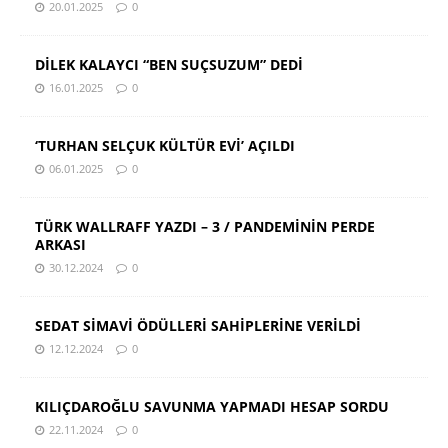
20.01.2025
0
DİLEK KALAYCI “BEN SUÇSUZUM” DEDİ
16.01.2025
0
‘TURHAN SELÇUK KÜLTÜR EVİ’ AÇILDI
06.01.2025
0
TÜRK WALLRAFF YAZDI – 3 / PANDEMİNİN PERDE
ARKASI
30.12.2024
0
SEDAT SİMAVİ ÖDÜLLERİ SAHİPLERİNE VERİLDİ
12.12.2024
0
KILIÇDAROĞLU SAVUNMA YAPMADI HESAP SORDU
22.11.2024
0