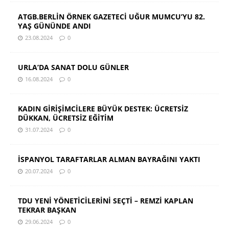
ATGB.BERLİN ÖRNEK GAZETECİ UĞUR MUMCU’YU 82.
YAŞ GÜNÜNDE ANDI
23.08.2024
0
URLA’DA SANAT DOLU GÜNLER
16.08.2024
0
KADIN GİRİŞİMCİLERE BÜYÜK DESTEK: ÜCRETSİZ
DÜKKAN, ÜCRETSİZ EĞİTİM
31.07.2024
0
İSPANYOL TARAFTARLAR ALMAN BAYRAĞINI YAKTI
20.07.2024
0
TDU YENİ YÖNETİCİLERİNİ SEÇTİ – REMZİ KAPLAN
TEKRAR BAŞKAN
29.06.2024
0