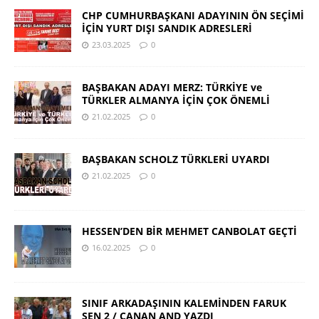
CHP CUMHURBAŞKANI ADAYININ ÖN SEÇİMİ
İÇİN YURT DIŞI SANDIK ADRESLERİ
23.03.2025
0
BAŞBAKAN ADAYI MERZ: TÜRKİYE ve
TÜRKLER ALMANYA İÇİN ÇOK ÖNEMLİ
21.02.2025
0
BAŞBAKAN SCHOLZ TÜRKLERİ UYARDI
21.02.2025
0
HESSEN’DEN BİR MEHMET CANBOLAT GEÇTİ
16.02.2025
0
SINIF ARKADAŞININ KALEMİNDEN FARUK
ŞEN 2 / CANAN AND YAZDI