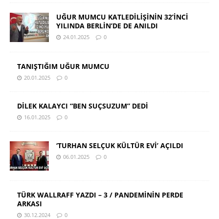
UĞUR MUMCU KATLEDİLİŞİNİN 32’İNCİ
YILINDA BERLİN’DE DE ANILDI
24.01.2025
0
TANIŞTIĞIM UĞUR MUMCU
20.01.2025
0
DİLEK KALAYCI “BEN SUÇSUZUM” DEDİ
16.01.2025
0
‘TURHAN SELÇUK KÜLTÜR EVİ’ AÇILDI
06.01.2025
0
TÜRK WALLRAFF YAZDI – 3 / PANDEMİNİN PERDE
ARKASI
30.12.2024
0