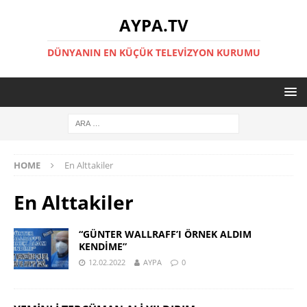
AYPA.TV
DÜNYANIN EN KÜÇÜK TELEVIZYON KURUMU
HOME
En Alttakiler
En Alttakiler
“GÜNTER WALLRAFF’I ÖRNEK ALDIM
KENDİME”
12.02.2022
AYPA
0