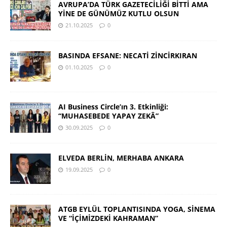
AVRUPA’DA TÜRK GAZETECİLİĞİ BİTTİ AMA
YİNE DE GÜNÜMÜZ KUTLU OLSUN
21.10.2025
0
BASINDA EFSANE: NECATİ ZİNCİRKIRAN
01.10.2025
0
AI Business Circle’ın 3. Etkinliği:
“MUHASEBEDE YAPAY ZEKÂ”
30.09.2025
0
ELVEDA BERLİN, MERHABA ANKARA
19.09.2025
0
ATGB EYLÜL TOPLANTISINDA YOGA, SİNEMA
VE “İÇİMİZDEKİ KAHRAMAN”