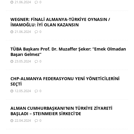
21.06.2024
0
WEGNER: FİNALİ ALMANYA-TÜRKİYE OYNASIN /
İMAMOĞLU: İYİ OLAN KAZANSIN
21.06.2024
0
TÜBA Başkanı Prof. Dr. Muzaffer Şeker: “Emek Olmadan
Başarı Gelmez”
23.05.2024
0
CHP-ALMANYA FEDERASYONU YENİ YÖNETİCİLERİNİ
SEÇTİ
12.05.2024
0
ALMAN CUMHURBAŞKANI’NIN TÜRKİYE ZİYARETİ
BAŞLADI – STEINMEIER SİRKECİ’DE
22.04.2024
0