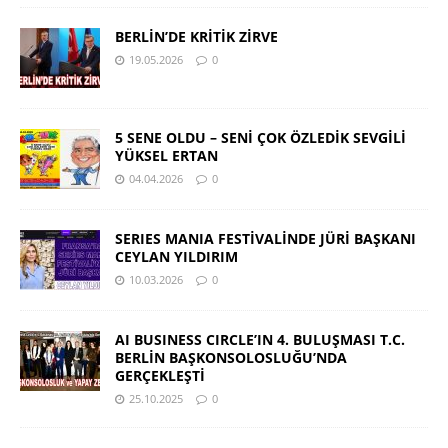
BERLİN’DE KRİTİK ZİRVE
19.05.2026
0
5 SENE OLDU – SENİ ÇOK ÖZLEDİK SEVGİLİ
YÜKSEL ERTAN
04.04.2026
0
SERIES MANIA FESTİVALİNDE JÜRİ BAŞKANI
CEYLAN YILDIRIM
10.03.2026
0
AI BUSINESS CIRCLE’IN 4. BULUŞMASI T.C.
BERLİN BAŞKONSOLOSLUĞU’NDA
GERÇEKLEŞTİ
25.10.2025
0