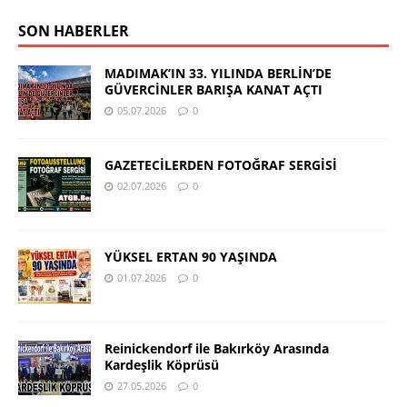
SON HABERLER
MADIMAK’IN 33. YILINDA BERLİN’DE
GÜVERCİNLER BARIŞA KANAT AÇTI
05.07.2026
0
GAZETECİLERDEN FOTOĞRAF SERGİSİ
02.07.2026
0
YÜKSEL ERTAN 90 YAŞINDA
01.07.2026
0
Reinickendorf ile Bakırköy Arasında
Kardeşlik Köprüsü
27.05.2026
0