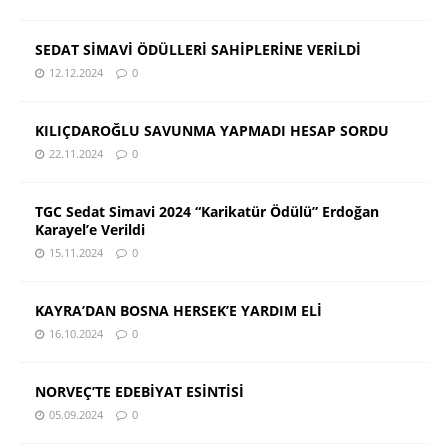
SEDAT SİMAVİ ÖDÜLLERİ SAHİPLERİNE VERİLDİ
12.12.2024
0
KILIÇDAROĞLU SAVUNMA YAPMADI HESAP SORDU
22.11.2024
0
TGC Sedat Simavi 2024 “Karikatür Ödülü” Erdoğan
Karayel’e Verildi
15.11.2024
0
KAYRA’DAN BOSNA HERSEK’E YARDIM ELİ
16.10.2024
0
NORVEÇ’TE EDEBİYAT ESİNTİSİ
05.09.2024
0