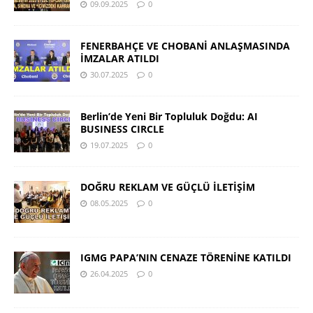
09.09.2025
0
FENERBAHÇE VE CHOBANİ ANLAŞMASINDA
İMZALAR ATILDI
30.07.2025
0
Berlin’de Yeni Bir Topluluk Doğdu: AI
BUSINESS CIRCLE
19.07.2025
0
DOĞRU REKLAM VE GÜÇLÜ İLETİŞİM
08.05.2025
0
IGMG PAPA’NIN CENAZE TÖRENİNE KATILDI
26.04.2025
0