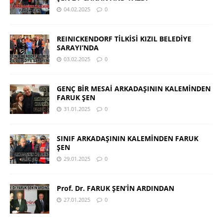
04.02.2025
0
REINICKENDORF TİLKİSİ KIZIL BELEDİYE
SARAYI’NDA
03.02.2025
0
GENÇ BİR MESAİ ARKADAŞININ KALEMİNDEN
FARUK ŞEN
31.01.2025
0
SINIF ARKADAŞININ KALEMİNDEN FARUK
ŞEN
29.01.2025
0
Prof. Dr. FARUK ŞEN’İN ARDINDAN
27.01.2025
0