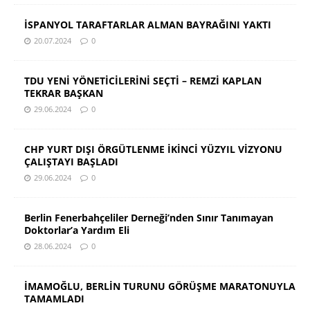
İSPANYOL TARAFTARLAR ALMAN BAYRAĞINI YAKTI
20.07.2024
0
TDU YENİ YÖNETİCİLERİNİ SEÇTİ – REMZİ KAPLAN
TEKRAR BAŞKAN
29.06.2024
0
CHP YURT DIŞI ÖRGÜTLENME İKİNCİ YÜZYIL VİZYONU
ÇALIŞTAYI BAŞLADI
29.06.2024
0
Berlin Fenerbahçeliler Derneği’nden Sınır Tanımayan
Doktorlar’a Yardım Eli
28.06.2024
0
İMAMOĞLU, BERLİN TURUNU GÖRÜŞME MARATONUYLA
TAMAMLADI