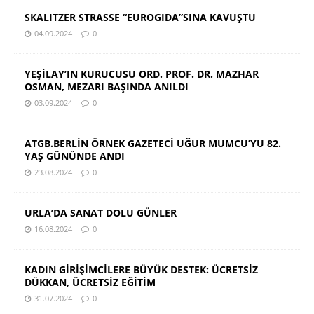
SKALITZER STRASSE “EUROGIDA”SINA KAVUŞTU
04.09.2024
0
YEŞİLAY’IN KURUCUSU ORD. PROF. DR. MAZHAR
OSMAN, MEZARI BAŞINDA ANILDI
03.09.2024
0
ATGB.BERLİN ÖRNEK GAZETECİ UĞUR MUMCU’YU 82.
YAŞ GÜNÜNDE ANDI
23.08.2024
0
URLA’DA SANAT DOLU GÜNLER
16.08.2024
0
KADIN GİRİŞİMCİLERE BÜYÜK DESTEK: ÜCRETSİZ
DÜKKAN, ÜCRETSİZ EĞİTİM
31.07.2024
0