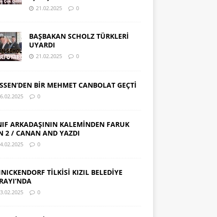
21.02.2025
0
BAŞBAKAN SCHOLZ TÜRKLERİ
UYARDI
21.02.2025
0
SSEN’DEN BİR MEHMET CANBOLAT GEÇTİ
6.02.2025
0
NIF ARKADAŞININ KALEMİNDEN FARUK
N 2 / CANAN AND YAZDI
4.02.2025
0
INICKENDORF TİLKİSİ KIZIL BELEDİYE
RAYI’NDA
3.02.2025
0