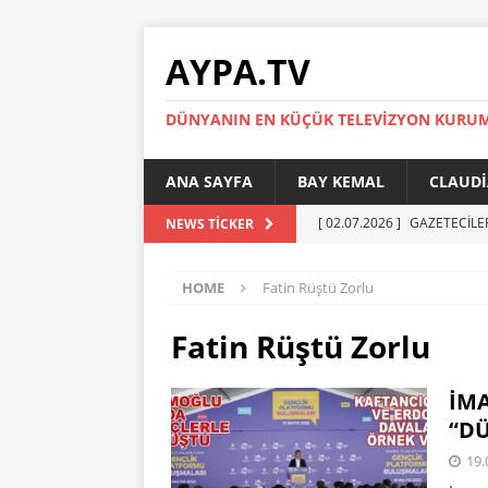
AYPA.TV
DÜNYANIN EN KÜÇÜK TELEVIZYON KURU
ANA SAYFA
BAY KEMAL
CLAUDI
[ 02.07.2026 ]
GAZETECİLE
NEWS TICKER
[ 01.07.2026 ]
YÜKSEL ERT
HOME
Fatin Rüştü Zorlu
[ 27.05.2026 ]
Reinickendor
[ 19.05.2026 ]
BERLİN’DE KR
Fatin Rüştü Zorlu
[ 05.07.2026 ]
MADIMAK’IN 
İMA
AYPA
“DÜ
19.