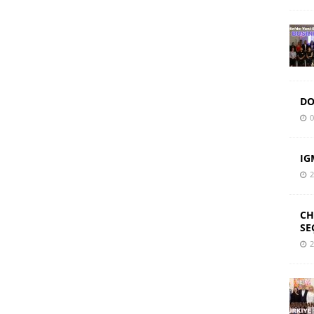
DO
0
IG
2
CH
SE
2