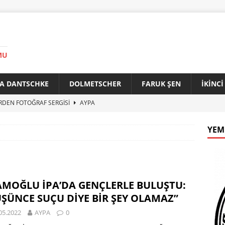
MU
A DANTSCHKE
DOLMETSCHER
FARUK ŞEN
İKİNC
RDEN FOTOĞRAF SERGİSİ
AYPA
AN 90 YAŞINDA
AYPA
YEM
f ile Bakırköy Arasında Kardeşlik Köprüsü
AYPA
İTİK ZİRVE
AYPA
33. YILINDA BERLİN’DE GÜVERCİNLER BARIŞA KANAT AÇTI
MOĞLU İPA’DA GENÇLERLE BULUŞTU:
ŞÜNCE SUÇU DİYE BİR ŞEY OLAMAZ”
05.2022
AYPA
0