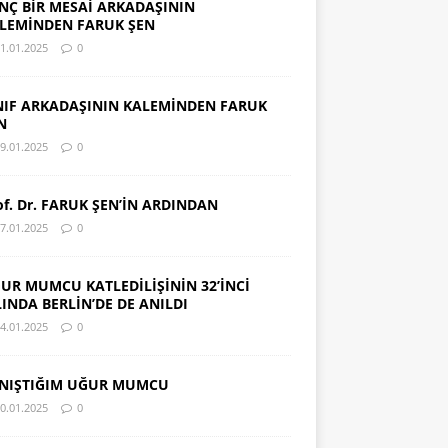
NÇ BİR MESAİ ARKADAŞININ
LEMİNDEN FARUK ŞEN
1.01.2025
0
NIF ARKADAŞININ KALEMİNDEN FARUK
N
9.01.2025
0
of. Dr. FARUK ŞEN’İN ARDINDAN
7.01.2025
0
UR MUMCU KATLEDİLİŞİNİN 32’İNCİ
LINDA BERLİN’DE DE ANILDI
4.01.2025
0
NIŞTIĞIM UĞUR MUMCU
0.01.2025
0