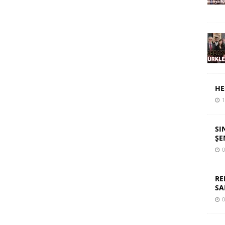
HE
1
SI
ŞE
0
RE
SA
0