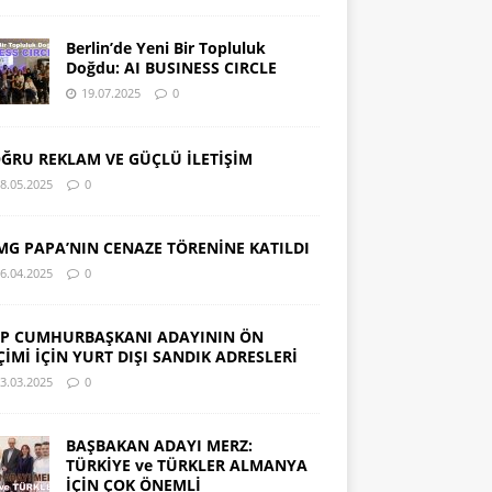
Berlin’de Yeni Bir Topluluk
Doğdu: AI BUSINESS CIRCLE
19.07.2025
0
ĞRU REKLAM VE GÜÇLÜ İLETİŞİM
8.05.2025
0
MG PAPA’NIN CENAZE TÖRENİNE KATILDI
6.04.2025
0
P CUMHURBAŞKANI ADAYININ ÖN
ÇİMİ İÇİN YURT DIŞI SANDIK ADRESLERİ
3.03.2025
0
BAŞBAKAN ADAYI MERZ:
TÜRKİYE ve TÜRKLER ALMANYA
İÇİN ÇOK ÖNEMLİ