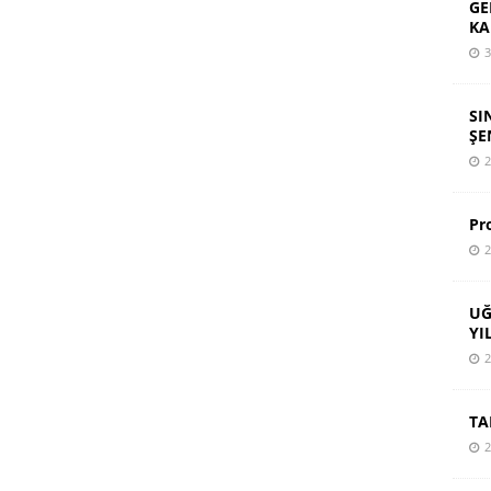
GE
KA
3
SI
ŞE
2
Pr
2
UĞ
YI
2
TA
2