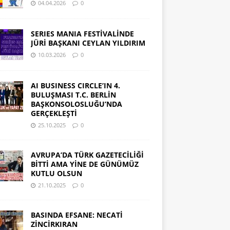
04.04.2026
0
SERIES MANIA FESTİVALİNDE
JÜRİ BAŞKANI CEYLAN YILDIRIM
10.03.2026
0
AI BUSINESS CIRCLE’IN 4.
BULUŞMASI T.C. BERLİN
BAŞKONSOLOSLUĞU’NDA
GERÇEKLEŞTİ
25.10.2025
0
AVRUPA’DA TÜRK GAZETECİLİĞİ
BİTTİ AMA YİNE DE GÜNÜMÜZ
KUTLU OLSUN
21.10.2025
0
BASINDA EFSANE: NECATİ
ZİNCİRKIRAN