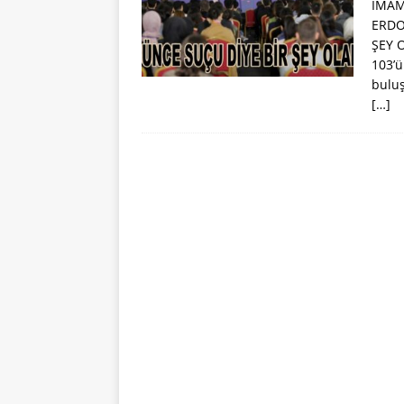
İMAM
ERDO
ŞEY 
103’ü
bulu
[…]