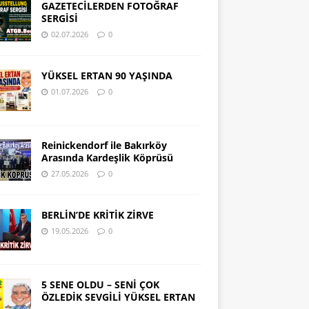
GAZETECİLERDEN FOTOĞRAF
SERGİSİ
02.07.2026
0
YÜKSEL ERTAN 90 YAŞINDA
01.07.2026
0
Reinickendorf ile Bakırköy
Arasında Kardeşlik Köprüsü
27.05.2026
0
BERLİN’DE KRİTİK ZİRVE
19.05.2026
0
5 SENE OLDU – SENİ ÇOK
ÖZLEDİK SEVGİLİ YÜKSEL ERTAN