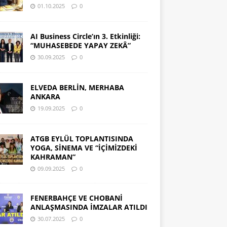
01.10.2025
0
AI Business Circle’ın 3. Etkinliği:
“MUHASEBEDE YAPAY ZEKÂ”
30.09.2025
0
ELVEDA BERLİN, MERHABA
ANKARA
19.09.2025
0
ATGB EYLÜL TOPLANTISINDA
YOGA, SİNEMA VE “İÇİMİZDEKİ
KAHRAMAN”
09.09.2025
0
FENERBAHÇE VE CHOBANİ
ANLAŞMASINDA İMZALAR ATILDI
30.07.2025
0