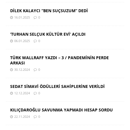
DİLEK KALAYCI “BEN SUÇSUZUM” DEDİ
16.01.2025
0
‘TURHAN SELÇUK KÜLTÜR EVİ’ AÇILDI
06.01.2025
0
TÜRK WALLRAFF YAZDI – 3 / PANDEMİNİN PERDE
ARKASI
30.12.2024
0
SEDAT SİMAVİ ÖDÜLLERİ SAHİPLERİNE VERİLDİ
12.12.2024
0
KILIÇDAROĞLU SAVUNMA YAPMADI HESAP SORDU
22.11.2024
0