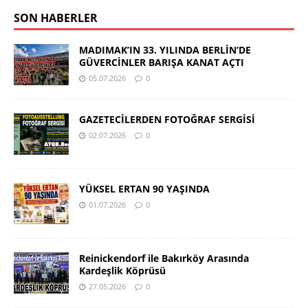
SON HABERLER
MADIMAK’IN 33. YILINDA BERLİN’DE
GÜVERCİNLER BARIŞA KANAT AÇTI
05.07.2026
0
GAZETECİLERDEN FOTOĞRAF SERGİSİ
02.07.2026
0
YÜKSEL ERTAN 90 YAŞINDA
01.07.2026
0
Reinickendorf ile Bakırköy Arasında
Kardeşlik Köprüsü
27.05.2026
0