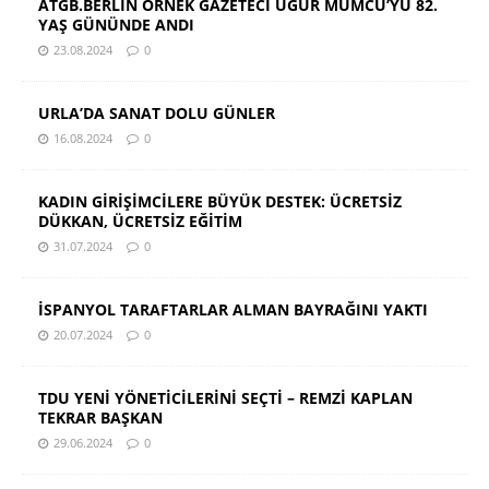
ATGB.BERLİN ÖRNEK GAZETECİ UĞUR MUMCU’YU 82.
YAŞ GÜNÜNDE ANDI
23.08.2024
0
URLA’DA SANAT DOLU GÜNLER
16.08.2024
0
KADIN GİRİŞİMCİLERE BÜYÜK DESTEK: ÜCRETSİZ
DÜKKAN, ÜCRETSİZ EĞİTİM
31.07.2024
0
İSPANYOL TARAFTARLAR ALMAN BAYRAĞINI YAKTI
20.07.2024
0
TDU YENİ YÖNETİCİLERİNİ SEÇTİ – REMZİ KAPLAN
TEKRAR BAŞKAN
29.06.2024
0