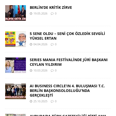
BERLİN’DE KRİTİK ZİRVE
19.05.2026
0
5 SENE OLDU – SENİ ÇOK ÖZLEDİK SEVGİLİ
YÜKSEL ERTAN
04.04.2026
0
SERIES MANIA FESTİVALİNDE JÜRİ BAŞKANI
CEYLAN YILDIRIM
10.03.2026
0
AI BUSINESS CIRCLE’IN 4. BULUŞMASI T.C.
BERLİN BAŞKONSOLOSLUĞU’NDA
GERÇEKLEŞTİ
25.10.2025
0