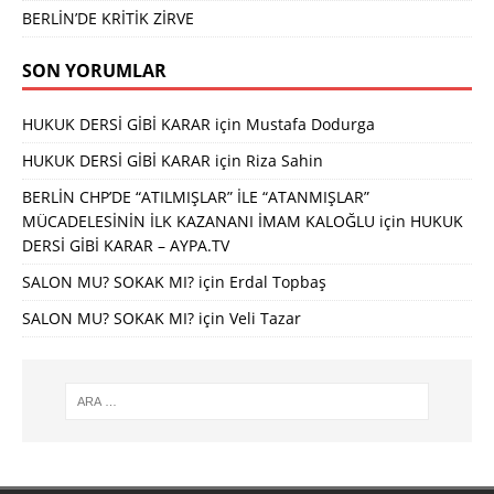
BERLİN’DE KRİTİK ZİRVE
SON YORUMLAR
HUKUK DERSİ GİBİ KARAR
için
Mustafa Dodurga
HUKUK DERSİ GİBİ KARAR
için
Riza Sahin
BERLİN CHP’DE “ATILMIŞLAR” İLE “ATANMIŞLAR”
MÜCADELESİNİN İLK KAZANANI İMAM KALOĞLU
için
HUKUK
DERSİ GİBİ KARAR – AYPA.TV
SALON MU? SOKAK MI?
için
Erdal Topbaş
SALON MU? SOKAK MI?
için
Veli Tazar