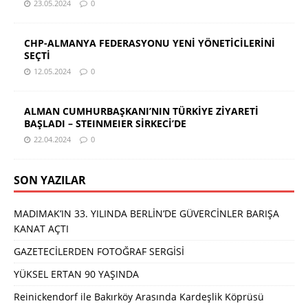
23.05.2024
0
CHP-ALMANYA FEDERASYONU YENİ YÖNETİCİLERİNİ
SEÇTİ
12.05.2024
0
ALMAN CUMHURBAŞKANI’NIN TÜRKİYE ZİYARETİ
BAŞLADI – STEINMEIER SİRKECİ’DE
22.04.2024
0
SON YAZILAR
MADIMAK’IN 33. YILINDA BERLİN’DE GÜVERCİNLER BARIŞA
KANAT AÇTI
GAZETECİLERDEN FOTOĞRAF SERGİSİ
YÜKSEL ERTAN 90 YAŞINDA
Reinickendorf ile Bakırköy Arasında Kardeşlik Köprüsü