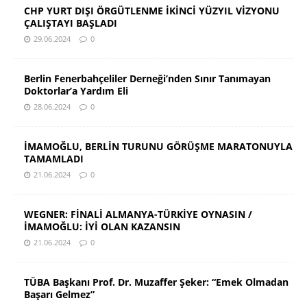
CHP YURT DIŞI ÖRGÜTLENME İKİNCİ YÜZYIL VİZYONU
ÇALIŞTAYI BAŞLADI
29.06.2024
0
Berlin Fenerbahçeliler Derneği’nden Sınır Tanımayan
Doktorlar’a Yardım Eli
28.06.2024
0
İMAMOĞLU, BERLİN TURUNU GÖRÜŞME MARATONUYLA
TAMAMLADI
21.06.2024
0
WEGNER: FİNALİ ALMANYA-TÜRKİYE OYNASIN /
İMAMOĞLU: İYİ OLAN KAZANSIN
21.06.2024
0
TÜBA Başkanı Prof. Dr. Muzaffer Şeker: “Emek Olmadan
Başarı Gelmez”