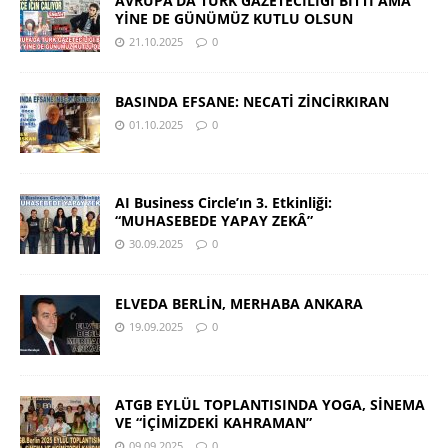
AVRUPA’DA TÜRK GAZETECİLİĞİ BİTTİ AMA
YİNE DE GÜNÜMÜZ KUTLU OLSUN
21.10.2025
0
BASINDA EFSANE: NECATİ ZİNCİRKIRAN
01.10.2025
0
AI Business Circle’ın 3. Etkinliği:
“MUHASEBEDE YAPAY ZEKÂ”
30.09.2025
0
ELVEDA BERLİN, MERHABA ANKARA
19.09.2025
0
ATGB EYLÜL TOPLANTISINDA YOGA, SİNEMA
VE “İÇİMİZDEKİ KAHRAMAN”
09.09.2025
0