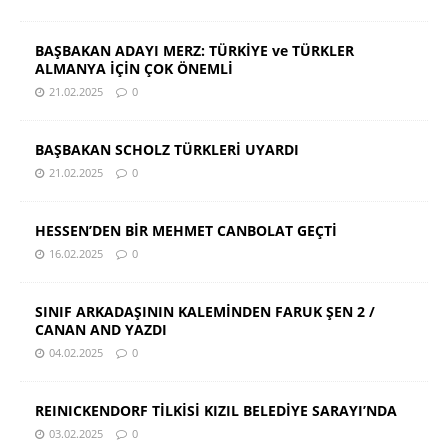
BAŞBAKAN ADAYI MERZ: TÜRKİYE ve TÜRKLER
ALMANYA İÇİN ÇOK ÖNEMLİ
21.02.2025
0
BAŞBAKAN SCHOLZ TÜRKLERİ UYARDI
21.02.2025
0
HESSEN’DEN BİR MEHMET CANBOLAT GEÇTİ
16.02.2025
0
SINIF ARKADAŞININ KALEMİNDEN FARUK ŞEN 2 /
CANAN AND YAZDI
04.02.2025
0
REINICKENDORF TİLKİSİ KIZIL BELEDİYE SARAYI’NDA
03.02.2025
0