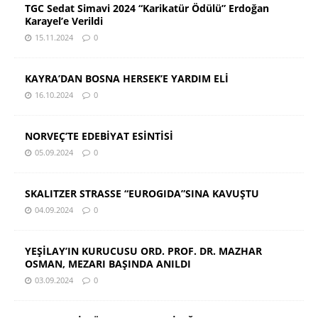
TGC Sedat Simavi 2024 “Karikatür Ödülü” Erdoğan
Karayel’e Verildi
15.11.2024
0
KAYRA’DAN BOSNA HERSEK’E YARDIM ELİ
16.10.2024
0
NORVEÇ’TE EDEBİYAT ESİNTİSİ
05.09.2024
0
SKALITZER STRASSE “EUROGIDA”SINA KAVUŞTU
04.09.2024
0
YEŞİLAY’IN KURUCUSU ORD. PROF. DR. MAZHAR
OSMAN, MEZARI BAŞINDA ANILDI
03.09.2024
0