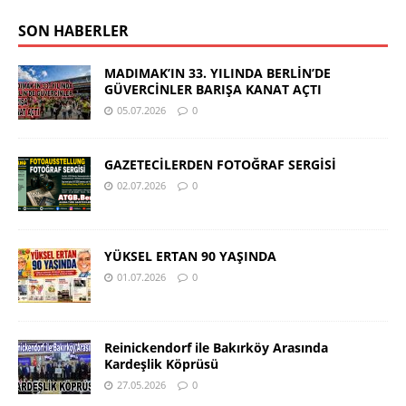
SON HABERLER
MADIMAK’IN 33. YILINDA BERLİN’DE
GÜVERCİNLER BARIŞA KANAT AÇTI
05.07.2026
0
GAZETECİLERDEN FOTOĞRAF SERGİSİ
02.07.2026
0
YÜKSEL ERTAN 90 YAŞINDA
01.07.2026
0
Reinickendorf ile Bakırköy Arasında
Kardeşlik Köprüsü
27.05.2026
0