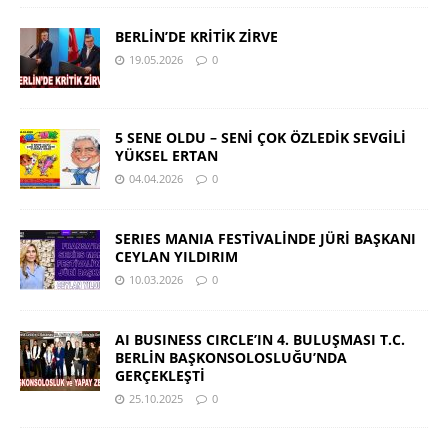
BERLİN’DE KRİTİK ZİRVE
19.05.2026
0
5 SENE OLDU – SENİ ÇOK ÖZLEDİK SEVGİLİ
YÜKSEL ERTAN
04.04.2026
0
SERIES MANIA FESTİVALİNDE JÜRİ BAŞKANI
CEYLAN YILDIRIM
10.03.2026
0
AI BUSINESS CIRCLE’IN 4. BULUŞMASI T.C.
BERLİN BAŞKONSOLOSLUĞU’NDA
GERÇEKLEŞTİ
25.10.2025
0