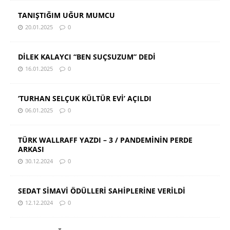
TANIŞTIĞIM UĞUR MUMCU
20.01.2025
0
DİLEK KALAYCI “BEN SUÇSUZUM” DEDİ
16.01.2025
0
‘TURHAN SELÇUK KÜLTÜR EVİ’ AÇILDI
06.01.2025
0
TÜRK WALLRAFF YAZDI – 3 / PANDEMİNİN PERDE
ARKASI
30.12.2024
0
SEDAT SİMAVİ ÖDÜLLERİ SAHİPLERİNE VERİLDİ
12.12.2024
0