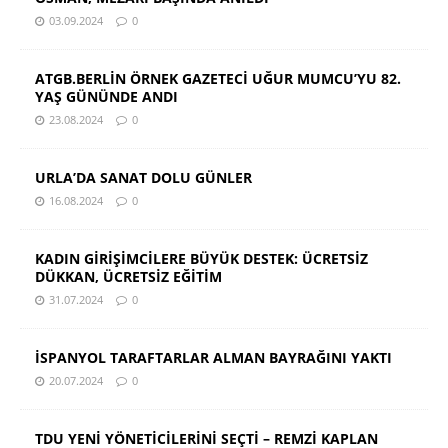
03.09.2024
0
ATGB.BERLİN ÖRNEK GAZETECİ UĞUR MUMCU’YU 82.
YAŞ GÜNÜNDE ANDI
23.08.2024
0
URLA’DA SANAT DOLU GÜNLER
16.08.2024
0
KADIN GİRİŞİMCİLERE BÜYÜK DESTEK: ÜCRETSİZ
DÜKKAN, ÜCRETSİZ EĞİTİM
31.07.2024
0
İSPANYOL TARAFTARLAR ALMAN BAYRAĞINI YAKTI
20.07.2024
0
TDU YENİ YÖNETİCİLERİNİ SEÇTİ – REMZİ KAPLAN