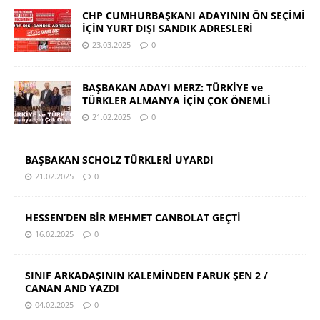
CHP CUMHURBAŞKANI ADAYININ ÖN SEÇİMİ
İÇİN YURT DIŞI SANDIK ADRESLERİ
23.03.2025
0
BAŞBAKAN ADAYI MERZ: TÜRKİYE ve
TÜRKLER ALMANYA İÇİN ÇOK ÖNEMLİ
21.02.2025
0
BAŞBAKAN SCHOLZ TÜRKLERİ UYARDI
21.02.2025
0
HESSEN’DEN BİR MEHMET CANBOLAT GEÇTİ
16.02.2025
0
SINIF ARKADAŞININ KALEMİNDEN FARUK ŞEN 2 /
CANAN AND YAZDI
04.02.2025
0