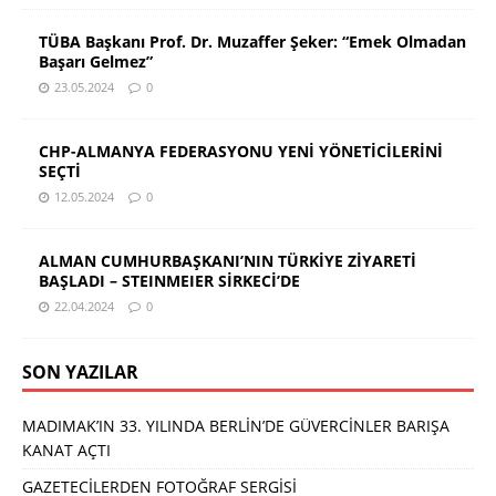
TÜBA Başkanı Prof. Dr. Muzaffer Şeker: “Emek Olmadan
Başarı Gelmez”
23.05.2024
0
CHP-ALMANYA FEDERASYONU YENİ YÖNETİCİLERİNİ
SEÇTİ
12.05.2024
0
ALMAN CUMHURBAŞKANI’NIN TÜRKİYE ZİYARETİ
BAŞLADI – STEINMEIER SİRKECİ’DE
22.04.2024
0
SON YAZILAR
MADIMAK’IN 33. YILINDA BERLİN’DE GÜVERCİNLER BARIŞA
KANAT AÇTI
GAZETECİLERDEN FOTOĞRAF SERGİSİ