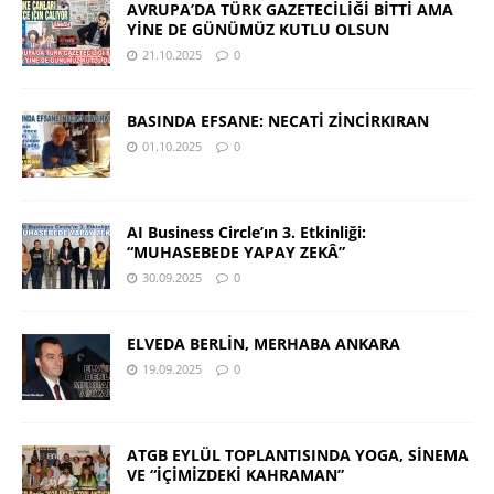
AVRUPA’DA TÜRK GAZETECİLİĞİ BİTTİ AMA
YİNE DE GÜNÜMÜZ KUTLU OLSUN
21.10.2025
0
BASINDA EFSANE: NECATİ ZİNCİRKIRAN
01.10.2025
0
AI Business Circle’ın 3. Etkinliği:
“MUHASEBEDE YAPAY ZEKÂ”
30.09.2025
0
ELVEDA BERLİN, MERHABA ANKARA
19.09.2025
0
ATGB EYLÜL TOPLANTISINDA YOGA, SİNEMA
VE “İÇİMİZDEKİ KAHRAMAN”