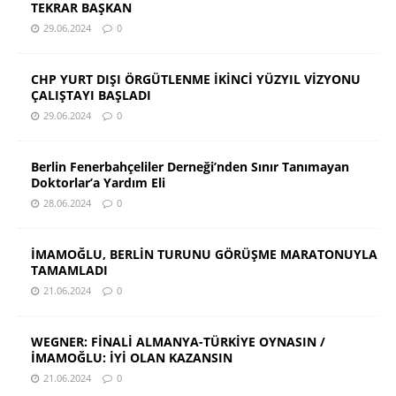
TEKRAR BAŞKAN
29.06.2024
0
CHP YURT DIŞI ÖRGÜTLENME İKİNCİ YÜZYIL VİZYONU
ÇALIŞTAYI BAŞLADI
29.06.2024
0
Berlin Fenerbahçeliler Derneği’nden Sınır Tanımayan
Doktorlar’a Yardım Eli
28.06.2024
0
İMAMOĞLU, BERLİN TURUNU GÖRÜŞME MARATONUYLA
TAMAMLADI
21.06.2024
0
WEGNER: FİNALİ ALMANYA-TÜRKİYE OYNASIN /
İMAMOĞLU: İYİ OLAN KAZANSIN
21.06.2024
0