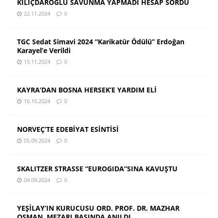
KILIÇDAROĞLU SAVUNMA YAPMADI HESAP SORDU
22.11.2024
0
TGC Sedat Simavi 2024 “Karikatür Ödülü” Erdoğan
Karayel’e Verildi
15.11.2024
0
KAYRA’DAN BOSNA HERSEK’E YARDIM ELİ
16.10.2024
0
NORVEÇ’TE EDEBİYAT ESİNTİSİ
05.09.2024
0
SKALITZER STRASSE “EUROGIDA”SINA KAVUŞTU
04.09.2024
0
YEŞİLAY’IN KURUCUSU ORD. PROF. DR. MAZHAR
OSMAN, MEZARI BAŞINDA ANILDI