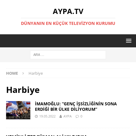
AYPA.TV
DÜNYANIN EN KÜÇÜK TELEVIZYON KURUMU
HOME
Harbiye
Harbiye
İMAMOĞLU: “GENÇ İŞSİZLİĞİNİN SONA
ERDİĞİ BİR ÜLKE DİLİYORUM”
19.05.2022
AYPA
0