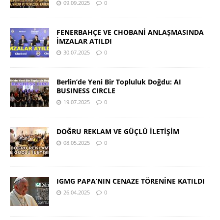
09.09.2025
0
FENERBAHÇE VE CHOBANİ ANLAŞMASINDA
İMZALAR ATILDI
30.07.2025
0
Berlin’de Yeni Bir Topluluk Doğdu: AI
BUSINESS CIRCLE
19.07.2025
0
DOĞRU REKLAM VE GÜÇLÜ İLETİŞİM
08.05.2025
0
IGMG PAPA’NIN CENAZE TÖRENİNE KATILDI
26.04.2025
0