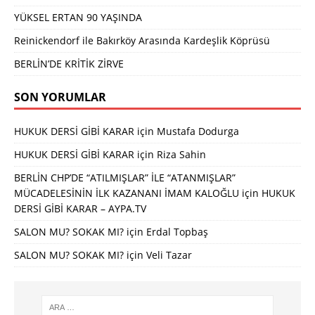
YÜKSEL ERTAN 90 YAŞINDA
Reinickendorf ile Bakırköy Arasında Kardeşlik Köprüsü
BERLİN’DE KRİTİK ZİRVE
SON YORUMLAR
HUKUK DERSİ GİBİ KARAR
için
Mustafa Dodurga
HUKUK DERSİ GİBİ KARAR
için
Riza Sahin
BERLİN CHP’DE “ATILMIŞLAR” İLE “ATANMIŞLAR”
MÜCADELESİNİN İLK KAZANANI İMAM KALOĞLU
için
HUKUK
DERSİ GİBİ KARAR – AYPA.TV
SALON MU? SOKAK MI?
için
Erdal Topbaş
SALON MU? SOKAK MI?
için
Veli Tazar