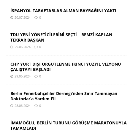
İSPANYOL TARAFTARLAR ALMAN BAYRAĞINI YAKTI
20.07.2024
0
TDU YENİ YÖNETİCİLERİNİ SEÇTİ – REMZİ KAPLAN
TEKRAR BAŞKAN
29.06.2024
0
CHP YURT DIŞI ÖRGÜTLENME İKİNCİ YÜZYIL VİZYONU
ÇALIŞTAYI BAŞLADI
29.06.2024
0
Berlin Fenerbahçeliler Derneği’nden Sınır Tanımayan
Doktorlar’a Yardım Eli
28.06.2024
0
İMAMOĞLU, BERLİN TURUNU GÖRÜŞME MARATONUYLA
TAMAMLADI