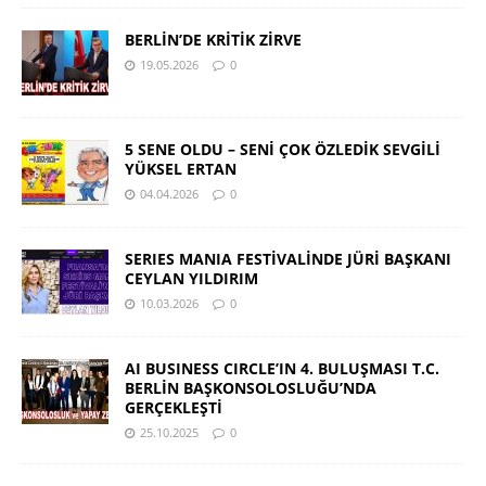
BERLİN’DE KRİTİK ZİRVE
19.05.2026
0
5 SENE OLDU – SENİ ÇOK ÖZLEDİK SEVGİLİ
YÜKSEL ERTAN
04.04.2026
0
SERIES MANIA FESTİVALİNDE JÜRİ BAŞKANI
CEYLAN YILDIRIM
10.03.2026
0
AI BUSINESS CIRCLE’IN 4. BULUŞMASI T.C.
BERLİN BAŞKONSOLOSLUĞU’NDA
GERÇEKLEŞTİ
25.10.2025
0