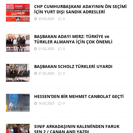
CHP CUMHURBAŞKANI ADAYININ ÖN SEÇİMİ
İÇİN YURT DIŞI SANDIK ADRESLERİ
23.03.2025
0
BAŞBAKAN ADAYI MERZ: TÜRKİYE ve
TÜRKLER ALMANYA İÇİN ÇOK ÖNEMLİ
21.02.2025
0
BAŞBAKAN SCHOLZ TÜRKLERİ UYARDI
21.02.2025
0
HESSEN’DEN BİR MEHMET CANBOLAT GEÇTİ
16.02.2025
0
SINIF ARKADAŞININ KALEMİNDEN FARUK
ŞEN 2 / CANAN AND YAZDI