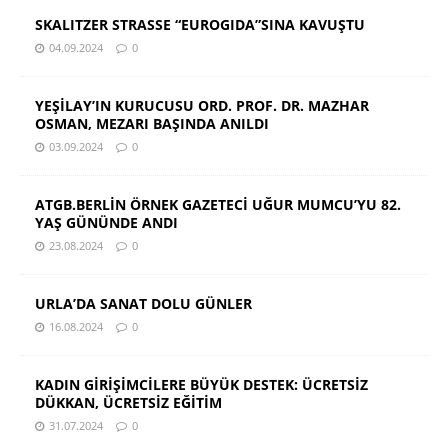
SKALITZER STRASSE “EUROGIDA”SINA KAVUŞTU
04.09.2024
0
YEŞİLAY’IN KURUCUSU ORD. PROF. DR. MAZHAR
OSMAN, MEZARI BAŞINDA ANILDI
03.09.2024
0
ATGB.BERLİN ÖRNEK GAZETECİ UĞUR MUMCU’YU 82.
YAŞ GÜNÜNDE ANDI
23.08.2024
0
URLA’DA SANAT DOLU GÜNLER
16.08.2024
0
KADIN GİRİŞİMCİLERE BÜYÜK DESTEK: ÜCRETSİZ
DÜKKAN, ÜCRETSİZ EĞİTİM
31.07.2024
0