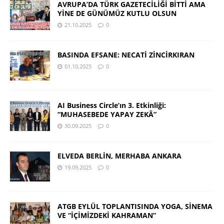
AVRUPA’DA TÜRK GAZETECİLİĞİ BİTTİ AMA
YİNE DE GÜNÜMÜZ KUTLU OLSUN
21.10.2025
0
BASINDA EFSANE: NECATİ ZİNCİRKIRAN
01.10.2025
0
AI Business Circle’ın 3. Etkinliği:
“MUHASEBEDE YAPAY ZEKÂ”
30.09.2025
0
ELVEDA BERLİN, MERHABA ANKARA
19.09.2025
0
ATGB EYLÜL TOPLANTISINDA YOGA, SİNEMA
VE “İÇİMİZDEKİ KAHRAMAN”