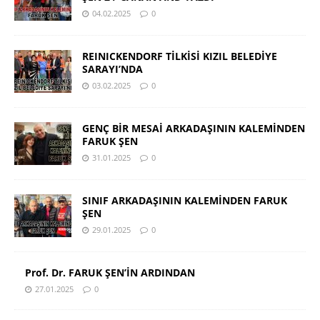
04.02.2025
0
REINICKENDORF TİLKİSİ KIZIL BELEDİYE
SARAYI’NDA
03.02.2025
0
GENÇ BİR MESAİ ARKADAŞININ KALEMİNDEN
FARUK ŞEN
31.01.2025
0
SINIF ARKADAŞININ KALEMİNDEN FARUK
ŞEN
29.01.2025
0
Prof. Dr. FARUK ŞEN’İN ARDINDAN
27.01.2025
0