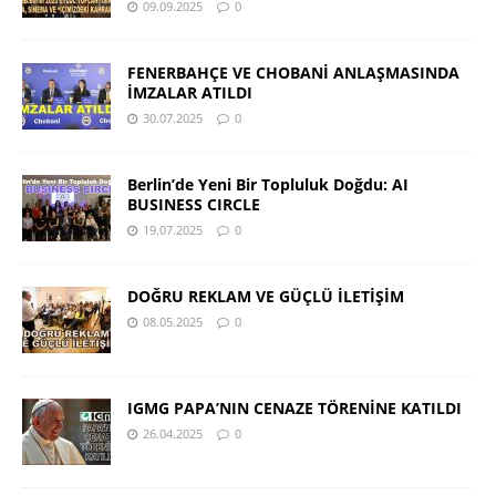
09.09.2025
0
FENERBAHÇE VE CHOBANİ ANLAŞMASINDA
İMZALAR ATILDI
30.07.2025
0
Berlin’de Yeni Bir Topluluk Doğdu: AI
BUSINESS CIRCLE
19.07.2025
0
DOĞRU REKLAM VE GÜÇLÜ İLETİŞİM
08.05.2025
0
IGMG PAPA’NIN CENAZE TÖRENİNE KATILDI
26.04.2025
0