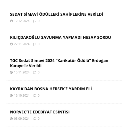
SEDAT SİMAVİ ÖDÜLLERİ SAHİPLERİNE VERİLDİ
12.12.2024
0
KILIÇDAROĞLU SAVUNMA YAPMADI HESAP SORDU
22.11.2024
0
TGC Sedat Simavi 2024 “Karikatür Ödülü” Erdoğan
Karayel’e Verildi
15.11.2024
0
KAYRA’DAN BOSNA HERSEK’E YARDIM ELİ
16.10.2024
0
NORVEÇ’TE EDEBİYAT ESİNTİSİ
05.09.2024
0