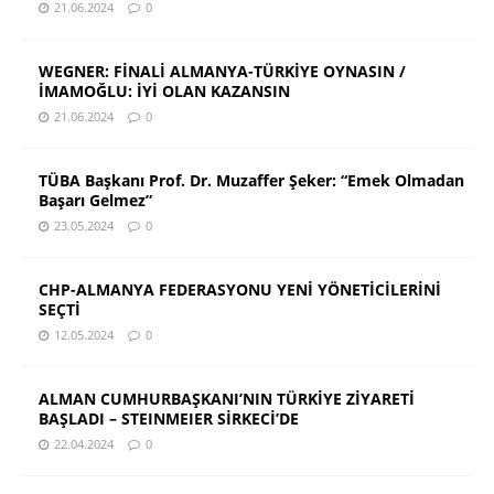
21.06.2024
0
WEGNER: FİNALİ ALMANYA-TÜRKİYE OYNASIN /
İMAMOĞLU: İYİ OLAN KAZANSIN
21.06.2024
0
TÜBA Başkanı Prof. Dr. Muzaffer Şeker: “Emek Olmadan
Başarı Gelmez”
23.05.2024
0
CHP-ALMANYA FEDERASYONU YENİ YÖNETİCİLERİNİ
SEÇTİ
12.05.2024
0
ALMAN CUMHURBAŞKANI’NIN TÜRKİYE ZİYARETİ
BAŞLADI – STEINMEIER SİRKECİ’DE
22.04.2024
0