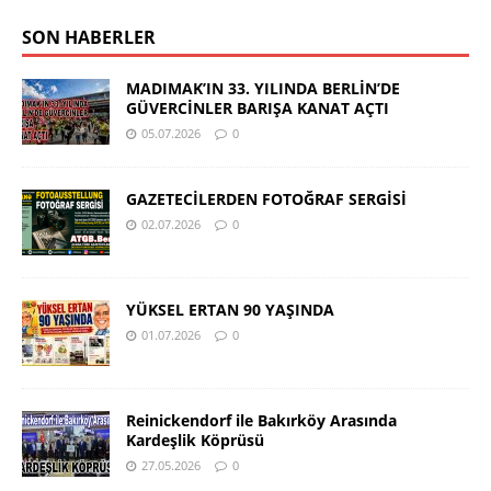
SON HABERLER
MADIMAK’IN 33. YILINDA BERLİN’DE
GÜVERCİNLER BARIŞA KANAT AÇTI
05.07.2026
0
GAZETECİLERDEN FOTOĞRAF SERGİSİ
02.07.2026
0
YÜKSEL ERTAN 90 YAŞINDA
01.07.2026
0
Reinickendorf ile Bakırköy Arasında
Kardeşlik Köprüsü
27.05.2026
0