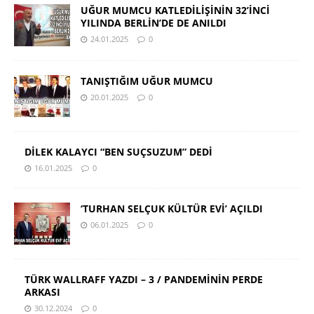
UĞUR MUMCU KATLEDİLİŞİNİN 32’İNCİ
YILINDA BERLİN’DE DE ANILDI
24.01.2025
0
TANIŞTIĞIM UĞUR MUMCU
20.01.2025
0
DİLEK KALAYCI “BEN SUÇSUZUM” DEDİ
16.01.2025
0
‘TURHAN SELÇUK KÜLTÜR EVİ’ AÇILDI
06.01.2025
0
TÜRK WALLRAFF YAZDI – 3 / PANDEMİNİN PERDE
ARKASI
30.12.2024
0