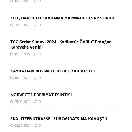
12.12.2024
0
KILIÇDAROĞLU SAVUNMA YAPMADI HESAP SORDU
22.11.2024
0
TGC Sedat Simavi 2024 “Karikatür Ödülü” Erdoğan
Karayel’e Verildi
15.11.2024
0
KAYRA’DAN BOSNA HERSEK’E YARDIM ELİ
16.10.2024
0
NORVEÇ’TE EDEBİYAT ESİNTİSİ
05.09.2024
0
SKALITZER STRASSE “EUROGIDA”SINA KAVUŞTU
04.09.2024
0