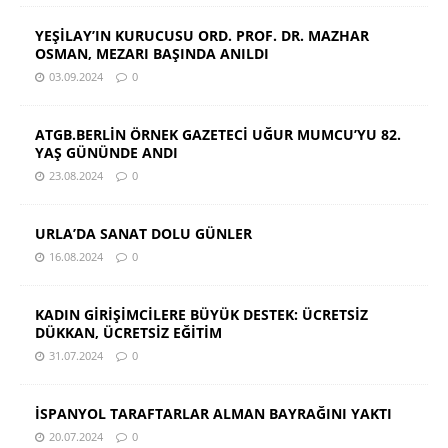
YEŞİLAY’IN KURUCUSU ORD. PROF. DR. MAZHAR
OSMAN, MEZARI BAŞINDA ANILDI
03.09.2024
0
ATGB.BERLİN ÖRNEK GAZETECİ UĞUR MUMCU’YU 82.
YAŞ GÜNÜNDE ANDI
23.08.2024
0
URLA’DA SANAT DOLU GÜNLER
16.08.2024
0
KADIN GİRİŞİMCİLERE BÜYÜK DESTEK: ÜCRETSİZ
DÜKKAN, ÜCRETSİZ EĞİTİM
31.07.2024
0
İSPANYOL TARAFTARLAR ALMAN BAYRAĞINI YAKTI
20.07.2024
0