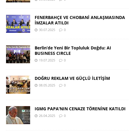
FENERBAHÇE VE CHOBANİ ANLAŞMASINDA
İMZALAR ATILDI
30.07.2025
0
Berlin’de Yeni Bir Topluluk Doğdu: AI
BUSINESS CIRCLE
19.07.2025
0
DOĞRU REKLAM VE GÜÇLÜ İLETİŞİM
08.05.2025
0
IGMG PAPA’NIN CENAZE TÖRENİNE KATILDI
26.04.2025
0