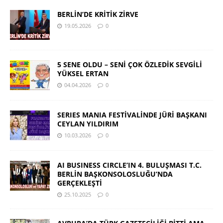
BERLİN’DE KRİTİK ZİRVE
19.05.2026
0
5 SENE OLDU – SENİ ÇOK ÖZLEDİK SEVGİLİ
YÜKSEL ERTAN
04.04.2026
0
SERIES MANIA FESTİVALİNDE JÜRİ BAŞKANI
CEYLAN YILDIRIM
10.03.2026
0
AI BUSINESS CIRCLE’IN 4. BULUŞMASI T.C.
BERLİN BAŞKONSOLOSLUĞU’NDA
GERÇEKLEŞTİ
25.10.2025
0