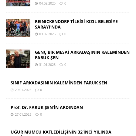
04.02.2025
0
REINICKENDORF TİLKİSİ KIZIL BELEDİYE
SARAYI’NDA
03.02.2025
0
GENÇ BİR MESAİ ARKADAŞININ KALEMİNDEN
FARUK ŞEN
31.01.2025
0
SINIF ARKADAŞININ KALEMİNDEN FARUK ŞEN
29.01.2025
0
Prof. Dr. FARUK ŞEN’İN ARDINDAN
27.01.2025
0
UĞUR MUMCU KATLEDİLİŞİNİN 32’İNCİ YILINDA