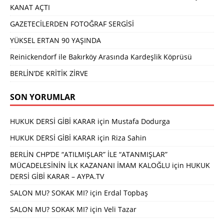
KANAT AÇTI
GAZETECİLERDEN FOTOĞRAF SERGİSİ
YÜKSEL ERTAN 90 YAŞINDA
Reinickendorf ile Bakırköy Arasında Kardeşlik Köprüsü
BERLİN’DE KRİTİK ZİRVE
SON YORUMLAR
HUKUK DERSİ GİBİ KARAR
için
Mustafa Dodurga
HUKUK DERSİ GİBİ KARAR
için
Riza Sahin
BERLİN CHP’DE “ATILMIŞLAR” İLE “ATANMIŞLAR”
MÜCADELESİNİN İLK KAZANANI İMAM KALOĞLU
için
HUKUK
DERSİ GİBİ KARAR – AYPA.TV
SALON MU? SOKAK MI?
için
Erdal Topbaş
SALON MU? SOKAK MI?
için
Veli Tazar