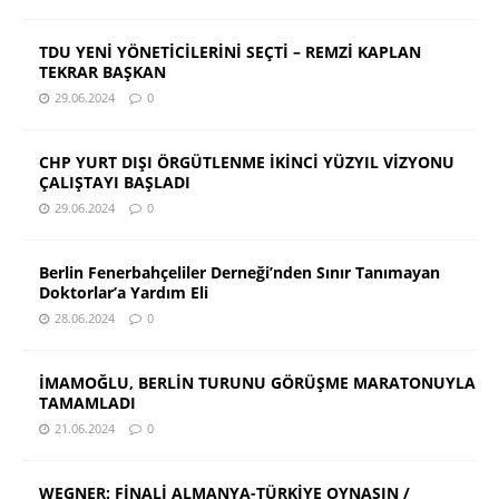
TDU YENİ YÖNETİCİLERİNİ SEÇTİ – REMZİ KAPLAN
TEKRAR BAŞKAN
29.06.2024
0
CHP YURT DIŞI ÖRGÜTLENME İKİNCİ YÜZYIL VİZYONU
ÇALIŞTAYI BAŞLADI
29.06.2024
0
Berlin Fenerbahçeliler Derneği’nden Sınır Tanımayan
Doktorlar’a Yardım Eli
28.06.2024
0
İMAMOĞLU, BERLİN TURUNU GÖRÜŞME MARATONUYLA
TAMAMLADI
21.06.2024
0
WEGNER: FİNALİ ALMANYA-TÜRKİYE OYNASIN /