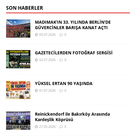
SON HABERLER
MADIMAK’IN 33. YILINDA BERLİN’DE
GÜVERCİNLER BARIŞA KANAT AÇTI
05.07.2026
0
GAZETECİLERDEN FOTOĞRAF SERGİSİ
02.07.2026
0
YÜKSEL ERTAN 90 YAŞINDA
01.07.2026
0
Reinickendorf ile Bakırköy Arasında
Kardeşlik Köprüsü
27.05.2026
0