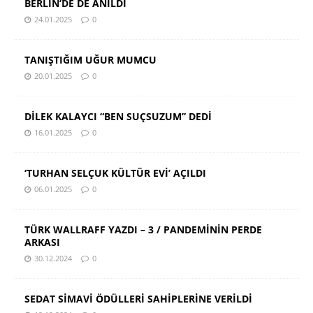
BERLİN’DE DE ANILDI
24.01.2025
0
TANIŞTIĞIM UĞUR MUMCU
20.01.2025
0
DİLEK KALAYCI “BEN SUÇSUZUM” DEDİ
16.01.2025
0
‘TURHAN SELÇUK KÜLTÜR EVİ’ AÇILDI
06.01.2025
0
TÜRK WALLRAFF YAZDI – 3 / PANDEMİNİN PERDE
ARKASI
30.12.2024
0
SEDAT SİMAVİ ÖDÜLLERİ SAHİPLERİNE VERİLDİ