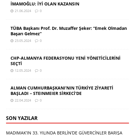
İMAMOĞLU: İYİ OLAN KAZANSIN
21.06.2024
0
TÜBA Başkanı Prof. Dr. Muzaffer Şeker: “Emek Olmadan
Başarı Gelmez”
23.05.2024
0
CHP-ALMANYA FEDERASYONU YENİ YÖNETİCİLERİNİ
SEÇTİ
12.05.2024
0
ALMAN CUMHURBAŞKANI’NIN TÜRKİYE ZİYARETİ
BAŞLADI – STEINMEIER SİRKECİ’DE
22.04.2024
0
SON YAZILAR
MADIMAK’IN 33. YILINDA BERLİN’DE GÜVERCİNLER BARIŞA