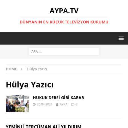
AYPA.TV
DÜNYANIN EN KÜÇÜK TELEVIZYON KURUMU
HOME
Hülya Yazıcı
Hülya Yazıcı
HUKUK DERSİ GİBİ KARAR
20.04.2024
AYPA
2
YEMINLI TERCÜMAN ALI YILDIRIM