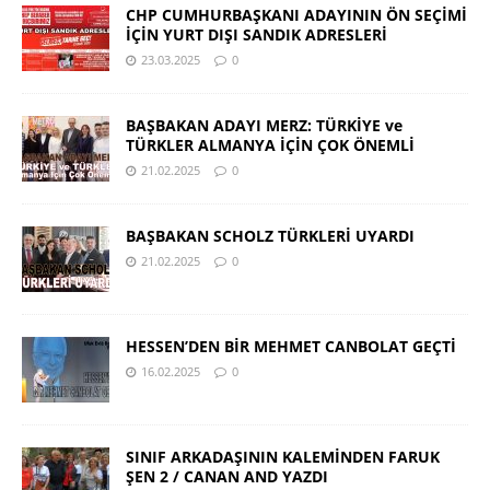
CHP CUMHURBAŞKANI ADAYININ ÖN SEÇİMİ
İÇİN YURT DIŞI SANDIK ADRESLERİ
23.03.2025
0
BAŞBAKAN ADAYI MERZ: TÜRKİYE ve
TÜRKLER ALMANYA İÇİN ÇOK ÖNEMLİ
21.02.2025
0
BAŞBAKAN SCHOLZ TÜRKLERİ UYARDI
21.02.2025
0
HESSEN’DEN BİR MEHMET CANBOLAT GEÇTİ
16.02.2025
0
SINIF ARKADAŞININ KALEMİNDEN FARUK
ŞEN 2 / CANAN AND YAZDI