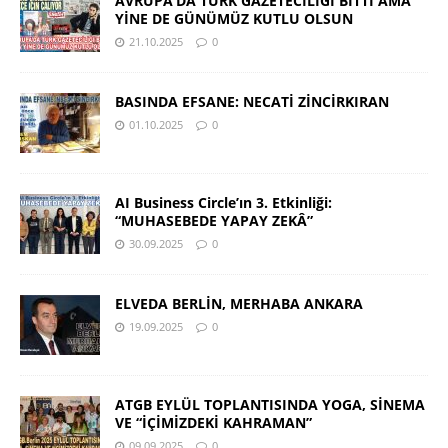
AVRUPA’DA TÜRK GAZETECİLİĞİ BİTTİ AMA
YİNE DE GÜNÜMÜZ KUTLU OLSUN
21.10.2025
0
BASINDA EFSANE: NECATİ ZİNCİRKIRAN
01.10.2025
0
AI Business Circle’ın 3. Etkinliği:
“MUHASEBEDE YAPAY ZEKÂ”
30.09.2025
0
ELVEDA BERLİN, MERHABA ANKARA
19.09.2025
0
ATGB EYLÜL TOPLANTISINDA YOGA, SİNEMA
VE “İÇİMİZDEKİ KAHRAMAN”
09.09.2025
0