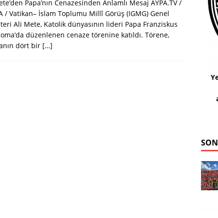
ete’den Papa’nın Cenazesinden Anlamlı Mesaj AYPA.TV /
/ Vatikan– İslam Toplumu Millî Görüş (IGMG) Genel
teri Ali Mete, Katolik dünyasının lideri Papa Franziskus
Roma’da düzenlenen cenaze törenine katıldı. Törene,
anın dört bir
[…]
Ye
SON