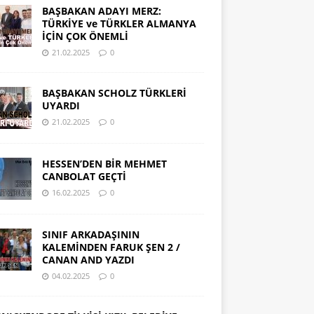
BAŞBAKAN ADAYI MERZ:
TÜRKİYE ve TÜRKLER ALMANYA
İÇİN ÇOK ÖNEMLİ
21.02.2025
0
BAŞBAKAN SCHOLZ TÜRKLERİ
UYARDI
21.02.2025
0
HESSEN’DEN BİR MEHMET
CANBOLAT GEÇTİ
16.02.2025
0
SINIF ARKADAŞININ
KALEMİNDEN FARUK ŞEN 2 /
CANAN AND YAZDI
04.02.2025
0