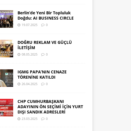
Berlin’de Yeni Bir Topluluk
Doğdu: AI BUSINESS CIRCLE
19.07.2025
0
DOĞRU REKLAM VE GÜÇLÜ
İLETİŞİM
08.05.2025
0
IGMG PAPA’NIN CENAZE
TÖRENİNE KATILDI
26.04.2025
0
CHP CUMHURBAŞKANI
ADAYININ ÖN SEÇİMİ İÇİN YURT
DIŞI SANDIK ADRESLERİ
23.03.2025
0