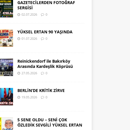
GAZETECİLERDEN FOTOĞRAF
SERGİSİ
02.07.2026
0
YÜKSEL ERTAN 90 YAŞINDA
01.07.2026
0
Reinickendorf ile Bakırköy
Arasında Kardeşlik Köprüsü
27.05.2026
0
BERLİN’DE KRİTİK ZİRVE
19.05.2026
0
5 SENE OLDU – SENİ ÇOK
ÖZLEDİK SEVGİLİ YÜKSEL ERTAN