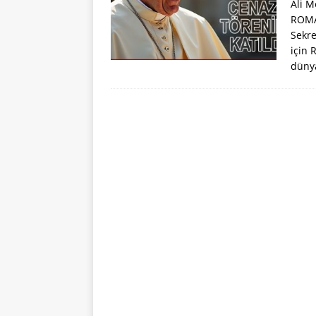
Ali M
ROMA 
Sekre
için 
düny