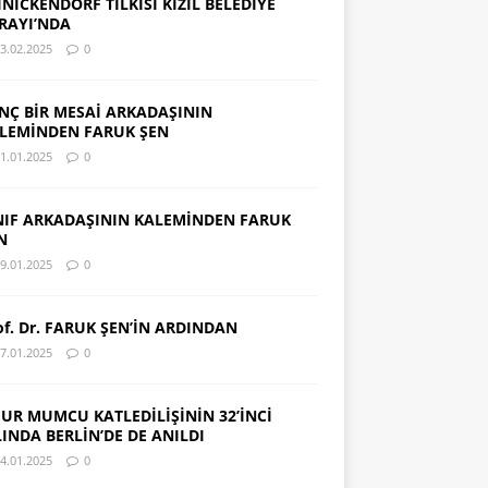
INICKENDORF TİLKİSİ KIZIL BELEDİYE
RAYI’NDA
3.02.2025
0
NÇ BİR MESAİ ARKADAŞININ
LEMİNDEN FARUK ŞEN
1.01.2025
0
NIF ARKADAŞININ KALEMİNDEN FARUK
N
9.01.2025
0
of. Dr. FARUK ŞEN’İN ARDINDAN
7.01.2025
0
UR MUMCU KATLEDİLİŞİNİN 32’İNCİ
LINDA BERLİN’DE DE ANILDI
4.01.2025
0