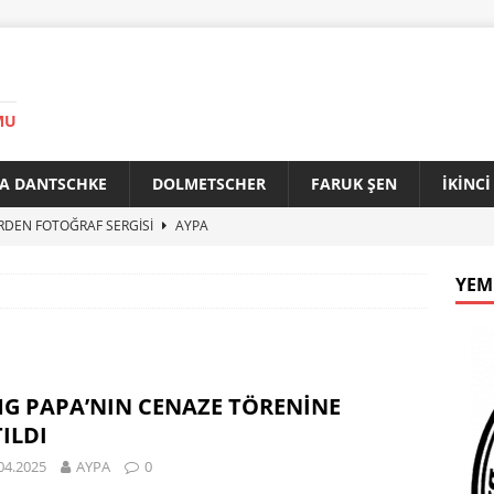
MU
A DANTSCHKE
DOLMETSCHER
FARUK ŞEN
İKİNC
RDEN FOTOĞRAF SERGİSİ
AYPA
AN 90 YAŞINDA
AYPA
YEM
f ile Bakırköy Arasında Kardeşlik Köprüsü
AYPA
İTİK ZİRVE
AYPA
33. YILINDA BERLİN’DE GÜVERCİNLER BARIŞA KANAT AÇTI
G PAPA’NIN CENAZE TÖRENİNE
ILDI
04.2025
AYPA
0