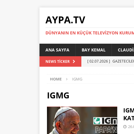
AYPA.TV
DÜNYANIN EN KÜÇÜK TELEVIZYON KURU
ANA SAYFA
BAY KEMAL
CLAUDI
[ 02.07.2026 ]
GAZETECİLE
NEWS TICKER
[ 01.07.2026 ]
YÜKSEL ERT
HOME
IGMG
[ 27.05.2026 ]
Reinickendor
[ 19.05.2026 ]
BERLİN’DE KR
IGMG
[ 05.07.2026 ]
MADIMAK’IN 
IGM
AYPA
KAT
26.