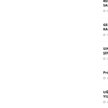
RE
SA
0
GE
KA
3
SI
ŞE
2
Pr
2
UĞ
YI
2