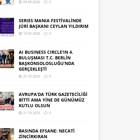
04.04.2026
0
SERIES MANIA FESTİVALİNDE
JÜRİ BAŞKANI CEYLAN YILDIRIM
10.03.2026
0
AI BUSINESS CIRCLE’IN 4.
BULUŞMASI T.C. BERLİN
BAŞKONSOLOSLUĞU’NDA
GERÇEKLEŞTİ
25.10.2025
0
AVRUPA’DA TÜRK GAZETECİLİĞİ
BİTTİ AMA YİNE DE GÜNÜMÜZ
KUTLU OLSUN
21.10.2025
0
BASINDA EFSANE: NECATİ
ZİNCİRKIRAN