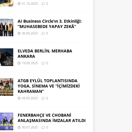
01.10.2025
0
AI Business Circle’ın 3. Etkinliği:
“MUHASEBEDE YAPAY ZEKÂ”
30.09.2025
0
ELVEDA BERLİN, MERHABA
ANKARA
19.09.2025
0
ATGB EYLÜL TOPLANTISINDA
YOGA, SİNEMA VE “İÇİMİZDEKİ
KAHRAMAN”
09.09.2025
0
FENERBAHÇE VE CHOBANİ
ANLAŞMASINDA İMZALAR ATILDI
30.07.2025
0