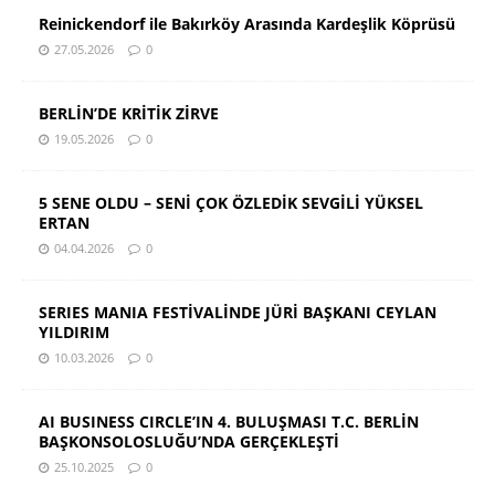
Reinickendorf ile Bakırköy Arasında Kardeşlik Köprüsü
27.05.2026
0
BERLİN’DE KRİTİK ZİRVE
19.05.2026
0
5 SENE OLDU – SENİ ÇOK ÖZLEDİK SEVGİLİ YÜKSEL
ERTAN
04.04.2026
0
SERIES MANIA FESTİVALİNDE JÜRİ BAŞKANI CEYLAN
YILDIRIM
10.03.2026
0
AI BUSINESS CIRCLE’IN 4. BULUŞMASI T.C. BERLİN
BAŞKONSOLOSLUĞU’NDA GERÇEKLEŞTİ
25.10.2025
0