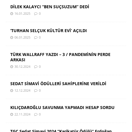
DİLEK KALAYCI “BEN SUÇSUZUM” DEDİ
16.01.2025
0
‘TURHAN SELÇUK KÜLTÜR EVİ’ AÇILDI
06.01.2025
0
TÜRK WALLRAFF YAZDI – 3 / PANDEMİNİN PERDE
ARKASI
30.12.2024
0
SEDAT SİMAVİ ÖDÜLLERİ SAHİPLERİNE VERİLDİ
12.12.2024
0
KILIÇDAROĞLU SAVUNMA YAPMADI HESAP SORDU
22.11.2024
0
TGC Sedat Simavi 2024 “Karikatür Ödülü” Erdoğan