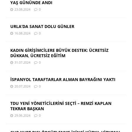
YAŞ GÜNÜNDE ANDI
23.08.2024
0
URLA’DA SANAT DOLU GÜNLER
16.08.2024
0
KADIN GİRİŞİMCİLERE BÜYÜK DESTEK: ÜCRETSİZ
DÜKKAN, ÜCRETSİZ EĞİTİM
31.07.2024
0
İSPANYOL TARAFTARLAR ALMAN BAYRAĞINI YAKTI
20.07.2024
0
TDU YENİ YÖNETİCİLERİNİ SEÇTİ – REMZİ KAPLAN
TEKRAR BAŞKAN
29.06.2024
0