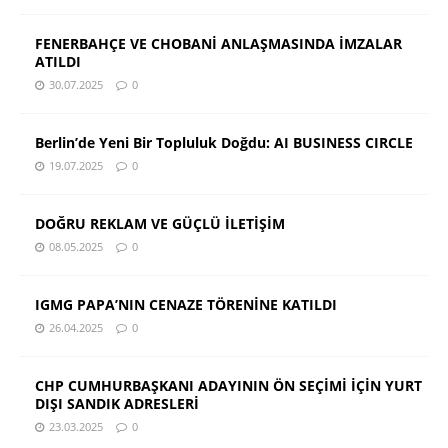
FENERBAHÇE VE CHOBANİ ANLAŞMASINDA İMZALAR
ATILDI
30.07.2025
0
Berlin’de Yeni Bir Topluluk Doğdu: AI BUSINESS CIRCLE
19.07.2025
0
DOĞRU REKLAM VE GÜÇLÜ İLETİŞİM
08.05.2025
0
IGMG PAPA’NIN CENAZE TÖRENİNE KATILDI
26.04.2025
0
CHP CUMHURBAŞKANI ADAYININ ÖN SEÇİMİ İÇİN YURT
DIŞI SANDIK ADRESLERİ
23.03.2025
0