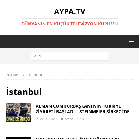
AYPA.TV
DÜNYANIN EN KÜÇÜK TELEVIZYON KURUMU
HOME
İstanbul
İstanbul
ALMAN CUMHURBAŞKANI’NIN TÜRKİYE
ZİYARETİ BAŞLADI – STEINMEIER SİRKECİ’DE
22.04.2024
AYPA
0