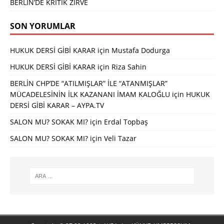
BERLİN’DE KRİTİK ZİRVE
SON YORUMLAR
HUKUK DERSİ GİBİ KARAR
için
Mustafa Dodurga
HUKUK DERSİ GİBİ KARAR
için
Riza Sahin
BERLİN CHP’DE “ATILMIŞLAR” İLE “ATANMIŞLAR”
MÜCADELESİNİN İLK KAZANANI İMAM KALOĞLU
için
HUKUK
DERSİ GİBİ KARAR – AYPA.TV
SALON MU? SOKAK MI?
için
Erdal Topbaş
SALON MU? SOKAK MI?
için
Veli Tazar