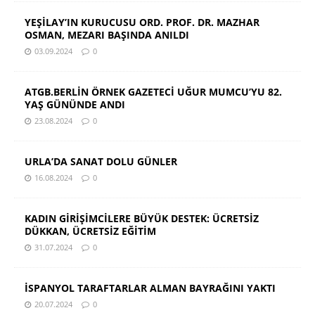
YEŞİLAY’IN KURUCUSU ORD. PROF. DR. MAZHAR
OSMAN, MEZARI BAŞINDA ANILDI
03.09.2024
0
ATGB.BERLİN ÖRNEK GAZETECİ UĞUR MUMCU’YU 82.
YAŞ GÜNÜNDE ANDI
23.08.2024
0
URLA’DA SANAT DOLU GÜNLER
16.08.2024
0
KADIN GİRİŞİMCİLERE BÜYÜK DESTEK: ÜCRETSİZ
DÜKKAN, ÜCRETSİZ EĞİTİM
31.07.2024
0
İSPANYOL TARAFTARLAR ALMAN BAYRAĞINI YAKTI
20.07.2024
0