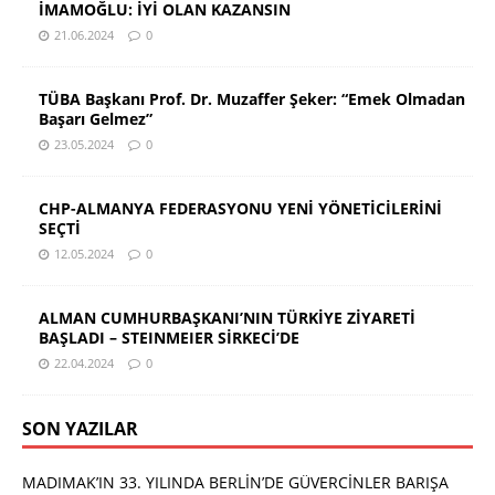
İMAMOĞLU: İYİ OLAN KAZANSIN
21.06.2024
0
TÜBA Başkanı Prof. Dr. Muzaffer Şeker: “Emek Olmadan
Başarı Gelmez”
23.05.2024
0
CHP-ALMANYA FEDERASYONU YENİ YÖNETİCİLERİNİ
SEÇTİ
12.05.2024
0
ALMAN CUMHURBAŞKANI’NIN TÜRKİYE ZİYARETİ
BAŞLADI – STEINMEIER SİRKECİ’DE
22.04.2024
0
SON YAZILAR
MADIMAK’IN 33. YILINDA BERLİN’DE GÜVERCİNLER BARIŞA