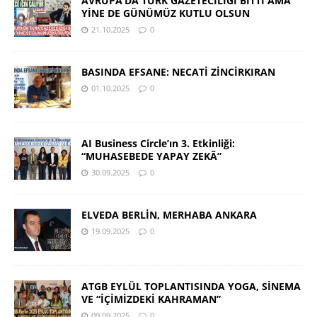
AVRUPA’DA TÜRK GAZETECİLİĞİ BİTTİ AMA
YİNE DE GÜNÜMÜZ KUTLU OLSUN
21.10.2025
0
BASINDA EFSANE: NECATİ ZİNCİRKIRAN
01.10.2025
0
AI Business Circle’ın 3. Etkinliği:
“MUHASEBEDE YAPAY ZEKÂ”
30.09.2025
0
ELVEDA BERLİN, MERHABA ANKARA
19.09.2025
0
ATGB EYLÜL TOPLANTISINDA YOGA, SİNEMA
VE “İÇİMİZDEKİ KAHRAMAN”
09.09.2025
0