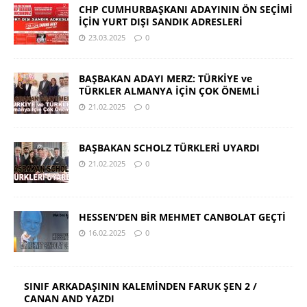
CHP CUMHURBAŞKANI ADAYININ ÖN SEÇİMİ
İÇİN YURT DIŞI SANDIK ADRESLERİ
23.03.2025
0
BAŞBAKAN ADAYI MERZ: TÜRKİYE ve
TÜRKLER ALMANYA İÇİN ÇOK ÖNEMLİ
21.02.2025
0
BAŞBAKAN SCHOLZ TÜRKLERİ UYARDI
21.02.2025
0
HESSEN’DEN BİR MEHMET CANBOLAT GEÇTİ
16.02.2025
0
SINIF ARKADAŞININ KALEMİNDEN FARUK ŞEN 2 /
CANAN AND YAZDI