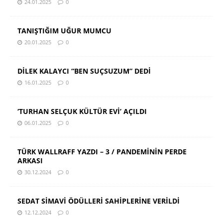
24.01.2025
0
TANIŞTIĞIM UĞUR MUMCU
20.01.2025
0
DİLEK KALAYCI “BEN SUÇSUZUM” DEDİ
16.01.2025
0
‘TURHAN SELÇUK KÜLTÜR EVİ’ AÇILDI
06.01.2025
0
TÜRK WALLRAFF YAZDI – 3 / PANDEMİNİN PERDE
ARKASI
30.12.2024
0
SEDAT SİMAVİ ÖDÜLLERİ SAHİPLERİNE VERİLDİ
12.12.2024
0