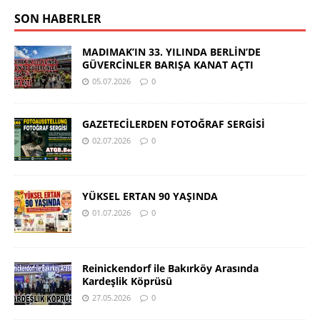
SON HABERLER
MADIMAK’IN 33. YILINDA BERLİN’DE
GÜVERCİNLER BARIŞA KANAT AÇTI
05.07.2026
0
GAZETECİLERDEN FOTOĞRAF SERGİSİ
02.07.2026
0
YÜKSEL ERTAN 90 YAŞINDA
01.07.2026
0
Reinickendorf ile Bakırköy Arasında
Kardeşlik Köprüsü
27.05.2026
0