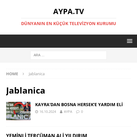
AYPA.TV
DÜNYANIN EN KÜÇÜK TELEVIZYON KURUMU
HOME
Jablanica
Jablanica
KAYRA’DAN BOSNA HERSEK’E YARDIM ELİ
16.10.2024
AYPA
0
YEMINLI TERCÜMAN ALI YILDIRIM