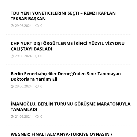
TDU YENİ YÖNETİCİLERİNİ SEÇTİ – REMZİ KAPLAN
TEKRAR BAŞKAN
29.06.2024
0
CHP YURT DIŞI ÖRGÜTLENME İKİNCİ YÜZYIL VİZYONU
ÇALIŞTAYI BAŞLADI
29.06.2024
0
Berlin Fenerbahçeliler Derneği’nden Sınır Tanımayan
Doktorlar’a Yardım Eli
28.06.2024
0
İMAMOĞLU, BERLİN TURUNU GÖRÜŞME MARATONUYLA
TAMAMLADI
21.06.2024
0
WEGNER: FİNALİ ALMANYA-TÜRKİYE OYNASIN /