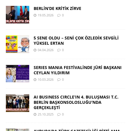
BERLİN’DE KRİTİK ZİRVE
19.05.2026
0
5 SENE OLDU – SENİ ÇOK ÖZLEDİK SEVGİLİ
YÜKSEL ERTAN
04.04.2026
0
SERIES MANIA FESTİVALİNDE JÜRİ BAŞKANI
CEYLAN YILDIRIM
10.03.2026
0
AI BUSINESS CIRCLE’IN 4. BULUŞMASI T.C.
BERLİN BAŞKONSOLOSLUĞU’NDA
GERÇEKLEŞTİ
25.10.2025
0