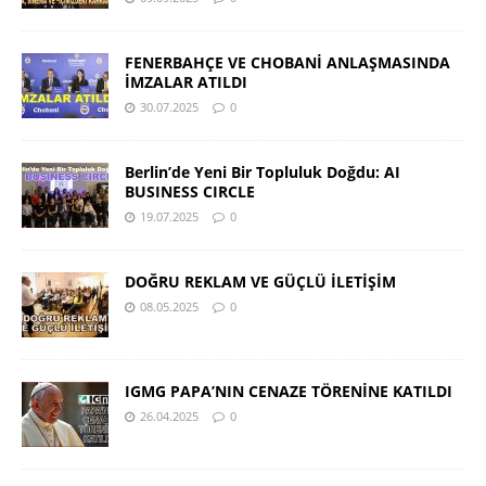
FENERBAHÇE VE CHOBANİ ANLAŞMASINDA
İMZALAR ATILDI
30.07.2025
0
Berlin’de Yeni Bir Topluluk Doğdu: AI
BUSINESS CIRCLE
19.07.2025
0
DOĞRU REKLAM VE GÜÇLÜ İLETİŞİM
08.05.2025
0
IGMG PAPA’NIN CENAZE TÖRENİNE KATILDI
26.04.2025
0