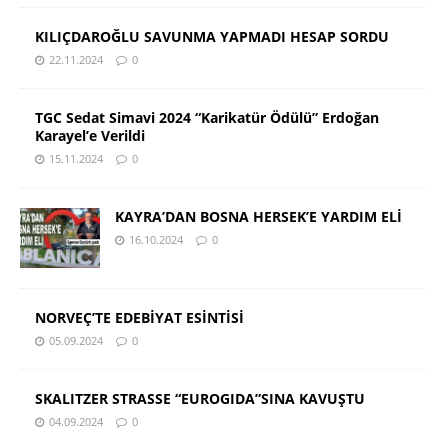
KILIÇDAROĞLU SAVUNMA YAPMADI HESAP SORDU
22.11.2024
0
TGC Sedat Simavi 2024 “Karikatür Ödülü” Erdoğan
Karayel’e Verildi
15.11.2024
0
KAYRA’DAN BOSNA HERSEK’E YARDIM ELİ
16.10.2024
0
NORVEÇ’TE EDEBİYAT ESİNTİSİ
05.09.2024
0
SKALITZER STRASSE “EUROGIDA”SINA KAVUŞTU
04.09.2024
0