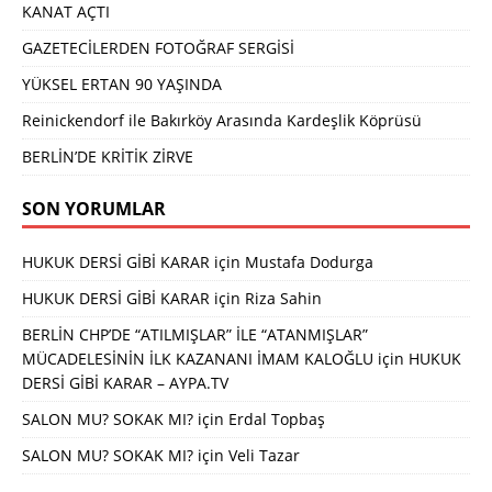
KANAT AÇTI
GAZETECİLERDEN FOTOĞRAF SERGİSİ
YÜKSEL ERTAN 90 YAŞINDA
Reinickendorf ile Bakırköy Arasında Kardeşlik Köprüsü
BERLİN’DE KRİTİK ZİRVE
SON YORUMLAR
HUKUK DERSİ GİBİ KARAR
için
Mustafa Dodurga
HUKUK DERSİ GİBİ KARAR
için
Riza Sahin
BERLİN CHP’DE “ATILMIŞLAR” İLE “ATANMIŞLAR”
MÜCADELESİNİN İLK KAZANANI İMAM KALOĞLU
için
HUKUK
DERSİ GİBİ KARAR – AYPA.TV
SALON MU? SOKAK MI?
için
Erdal Topbaş
SALON MU? SOKAK MI?
için
Veli Tazar