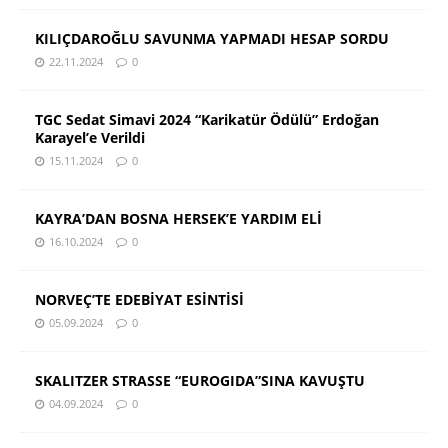
KILIÇDAROĞLU SAVUNMA YAPMADI HESAP SORDU
22.11.2024
0
TGC Sedat Simavi 2024 “Karikatür Ödülü” Erdoğan
Karayel’e Verildi
15.11.2024
0
KAYRA’DAN BOSNA HERSEK’E YARDIM ELİ
16.10.2024
0
NORVEÇ’TE EDEBİYAT ESİNTİSİ
05.09.2024
0
SKALITZER STRASSE “EUROGIDA”SINA KAVUŞTU
04.09.2024
0