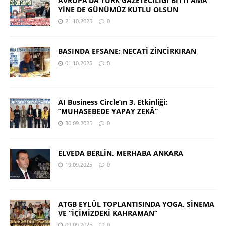
AVRUPA’DA TÜRK GAZETECİLİĞİ BİTTİ AMA
YİNE DE GÜNÜMÜZ KUTLU OLSUN
21.10.2025
0
BASINDA EFSANE: NECATİ ZİNCİRKIRAN
01.10.2025
0
AI Business Circle’ın 3. Etkinliği:
“MUHASEBEDE YAPAY ZEKÂ”
30.09.2025
0
ELVEDA BERLİN, MERHABA ANKARA
19.09.2025
0
ATGB EYLÜL TOPLANTISINDA YOGA, SİNEMA
VE “İÇİMİZDEKİ KAHRAMAN”
09.09.2025
0