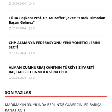
21.06.2024
0
TÜBA Başkanı Prof. Dr. Muzaffer Şeker: “Emek Olmadan
Başarı Gelmez”
23.05.2024
0
CHP-ALMANYA FEDERASYONU YENİ YÖNETİCİLERİNİ
SEÇTİ
12.05.2024
0
ALMAN CUMHURBAŞKANI’NIN TÜRKİYE ZİYARETİ
BAŞLADI – STEINMEIER SİRKECİ’DE
22.04.2024
0
SON YAZILAR
MADIMAK’IN 33. YILINDA BERLİN’DE GÜVERCİNLER BARIŞA
KANAT AÇTI