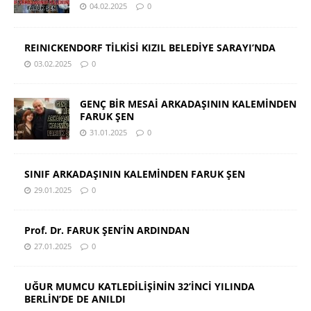
04.02.2025
0
REINICKENDORF TİLKİSİ KIZIL BELEDİYE SARAYI’NDA
03.02.2025
0
GENÇ BİR MESAİ ARKADAŞININ KALEMİNDEN
FARUK ŞEN
31.01.2025
0
SINIF ARKADAŞININ KALEMİNDEN FARUK ŞEN
29.01.2025
0
Prof. Dr. FARUK ŞEN’İN ARDINDAN
27.01.2025
0
UĞUR MUMCU KATLEDİLİŞİNİN 32’İNCİ YILINDA
BERLİN’DE DE ANILDI