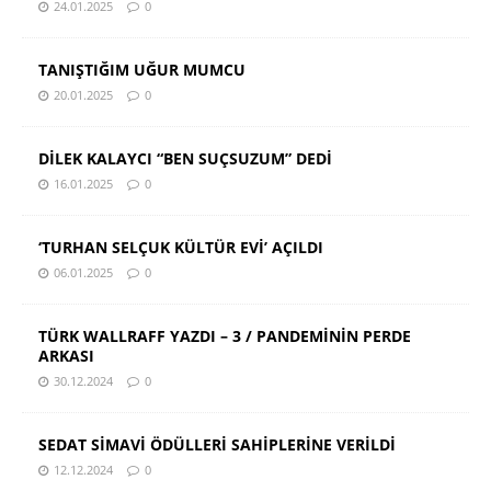
24.01.2025
0
TANIŞTIĞIM UĞUR MUMCU
20.01.2025
0
DİLEK KALAYCI “BEN SUÇSUZUM” DEDİ
16.01.2025
0
‘TURHAN SELÇUK KÜLTÜR EVİ’ AÇILDI
06.01.2025
0
TÜRK WALLRAFF YAZDI – 3 / PANDEMİNİN PERDE
ARKASI
30.12.2024
0
SEDAT SİMAVİ ÖDÜLLERİ SAHİPLERİNE VERİLDİ
12.12.2024
0