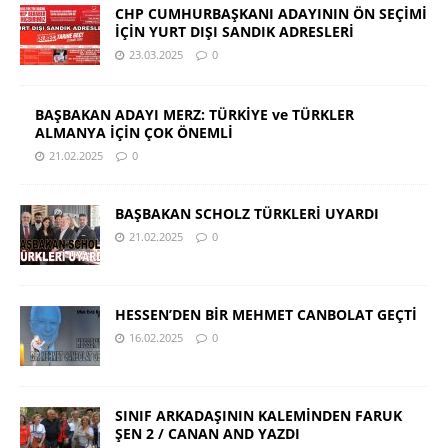
CHP CUMHURBAŞKANI ADAYININ ÖN SEÇİMİ
İÇİN YURT DIŞI SANDIK ADRESLERİ
23.03.2025
0
BAŞBAKAN ADAYI MERZ: TÜRKİYE ve TÜRKLER
ALMANYA İÇİN ÇOK ÖNEMLİ
21.02.2025
0
BAŞBAKAN SCHOLZ TÜRKLERİ UYARDI
21.02.2025
0
HESSEN’DEN BİR MEHMET CANBOLAT GEÇTİ
16.02.2025
0
SINIF ARKADAŞININ KALEMİNDEN FARUK
ŞEN 2 / CANAN AND YAZDI