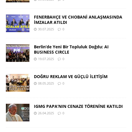
FENERBAHÇE VE CHOBANİ ANLAŞMASINDA
İMZALAR ATILDI
30.07.2025
0
Berlin’de Yeni Bir Topluluk Doğdu: AI
BUSINESS CIRCLE
19.07.2025
0
DOĞRU REKLAM VE GÜÇLÜ İLETİŞİM
08.05.2025
0
IGMG PAPA’NIN CENAZE TÖRENİNE KATILDI
26.04.2025
0