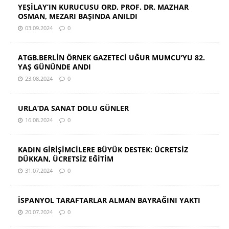
YEŞİLAY’IN KURUCUSU ORD. PROF. DR. MAZHAR
OSMAN, MEZARI BAŞINDA ANILDI
03.09.2024
0
ATGB.BERLİN ÖRNEK GAZETECİ UĞUR MUMCU’YU 82.
YAŞ GÜNÜNDE ANDI
23.08.2024
0
URLA’DA SANAT DOLU GÜNLER
16.08.2024
0
KADIN GİRİŞİMCİLERE BÜYÜK DESTEK: ÜCRETSİZ
DÜKKAN, ÜCRETSİZ EĞİTİM
31.07.2024
0
İSPANYOL TARAFTARLAR ALMAN BAYRAĞINI YAKTI
20.07.2024
0