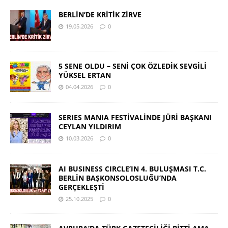
BERLİN’DE KRİTİK ZİRVE
19.05.2026
0
5 SENE OLDU – SENİ ÇOK ÖZLEDİK SEVGİLİ
YÜKSEL ERTAN
04.04.2026
0
SERIES MANIA FESTİVALİNDE JÜRİ BAŞKANI
CEYLAN YILDIRIM
10.03.2026
0
AI BUSINESS CIRCLE’IN 4. BULUŞMASI T.C.
BERLİN BAŞKONSOLOSLUĞU’NDA
GERÇEKLEŞTİ
25.10.2025
0