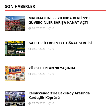
SON HABERLER
MADIMAK’IN 33. YILINDA BERLİN’DE
GÜVERCİNLER BARIŞA KANAT AÇTI
05.07.2026
0
GAZETECİLERDEN FOTOĞRAF SERGİSİ
02.07.2026
0
YÜKSEL ERTAN 90 YAŞINDA
01.07.2026
0
Reinickendorf ile Bakırköy Arasında
Kardeşlik Köprüsü
27.05.2026
0