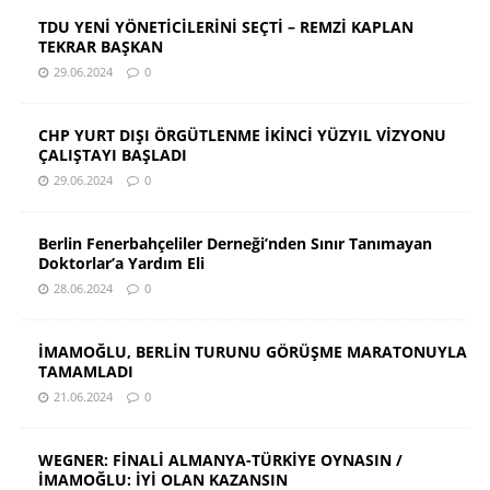
TDU YENİ YÖNETİCİLERİNİ SEÇTİ – REMZİ KAPLAN
TEKRAR BAŞKAN
29.06.2024
0
CHP YURT DIŞI ÖRGÜTLENME İKİNCİ YÜZYIL VİZYONU
ÇALIŞTAYI BAŞLADI
29.06.2024
0
Berlin Fenerbahçeliler Derneği’nden Sınır Tanımayan
Doktorlar’a Yardım Eli
28.06.2024
0
İMAMOĞLU, BERLİN TURUNU GÖRÜŞME MARATONUYLA
TAMAMLADI
21.06.2024
0
WEGNER: FİNALİ ALMANYA-TÜRKİYE OYNASIN /
İMAMOĞLU: İYİ OLAN KAZANSIN