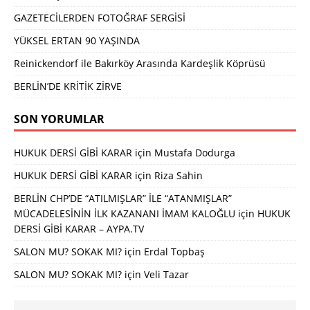
GAZETECİLERDEN FOTOĞRAF SERGİSİ
YÜKSEL ERTAN 90 YAŞINDA
Reinickendorf ile Bakırköy Arasında Kardeşlik Köprüsü
BERLİN’DE KRİTİK ZİRVE
SON YORUMLAR
HUKUK DERSİ GİBİ KARAR
için
Mustafa Dodurga
HUKUK DERSİ GİBİ KARAR
için
Riza Sahin
BERLİN CHP’DE “ATILMIŞLAR” İLE “ATANMIŞLAR”
MÜCADELESİNİN İLK KAZANANI İMAM KALOĞLU
için
HUKUK
DERSİ GİBİ KARAR – AYPA.TV
SALON MU? SOKAK MI?
için
Erdal Topbaş
SALON MU? SOKAK MI?
için
Veli Tazar