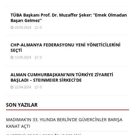
TÜBA Başkanı Prof. Dr. Muzaffer Şeker: “Emek Olmadan
Başarı Gelmez”
23.05.2024
0
CHP-ALMANYA FEDERASYONU YENİ YÖNETİCİLERİNİ
SEÇTİ
12.05.2024
0
ALMAN CUMHURBAŞKANI’NIN TÜRKİYE ZİYARETİ
BAŞLADI – STEINMEIER SİRKECİ’DE
22.04.2024
0
SON YAZILAR
MADIMAK’IN 33. YILINDA BERLİN’DE GÜVERCİNLER BARIŞA
KANAT AÇTI