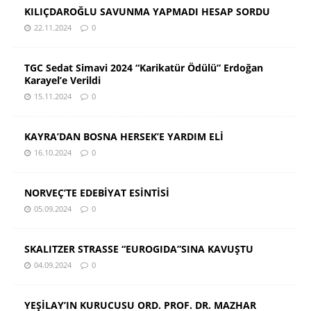
KILIÇDAROĞLU SAVUNMA YAPMADI HESAP SORDU
22.11.2024
0
TGC Sedat Simavi 2024 “Karikatür Ödülü” Erdoğan
Karayel’e Verildi
15.11.2024
0
KAYRA’DAN BOSNA HERSEK’E YARDIM ELİ
16.10.2024
0
NORVEÇ’TE EDEBİYAT ESİNTİSİ
05.09.2024
0
SKALITZER STRASSE “EUROGIDA”SINA KAVUŞTU
04.09.2024
0
YEŞİLAY’IN KURUCUSU ORD. PROF. DR. MAZHAR