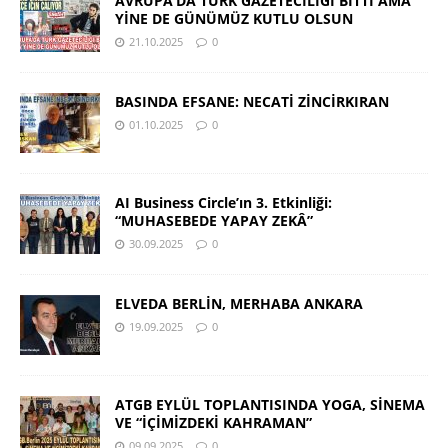
AVRUPA’DA TÜRK GAZETECİLİĞİ BİTTİ AMA
YİNE DE GÜNÜMÜZ KUTLU OLSUN
21.10.2025
0
BASINDA EFSANE: NECATİ ZİNCİRKIRAN
01.10.2025
0
AI Business Circle’ın 3. Etkinliği:
“MUHASEBEDE YAPAY ZEKÂ”
30.09.2025
0
ELVEDA BERLİN, MERHABA ANKARA
19.09.2025
0
ATGB EYLÜL TOPLANTISINDA YOGA, SİNEMA
VE “İÇİMİZDEKİ KAHRAMAN”
09.09.2025
0