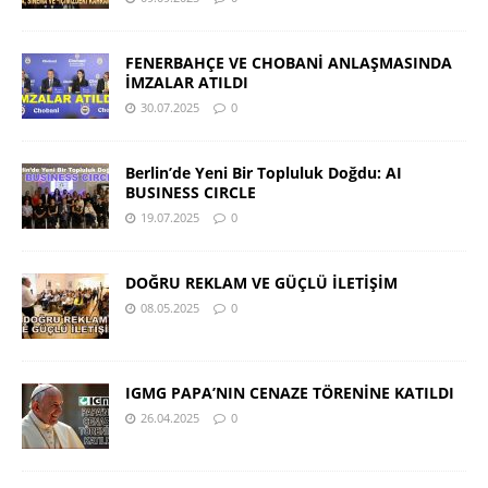
FENERBAHÇE VE CHOBANİ ANLAŞMASINDA
İMZALAR ATILDI
30.07.2025
0
Berlin’de Yeni Bir Topluluk Doğdu: AI
BUSINESS CIRCLE
19.07.2025
0
DOĞRU REKLAM VE GÜÇLÜ İLETİŞİM
08.05.2025
0
IGMG PAPA’NIN CENAZE TÖRENİNE KATILDI
26.04.2025
0