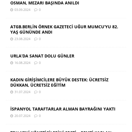
OSMAN, MEZARI BAŞINDA ANILDI
03.09.2024
0
ATGB.BERLİN ÖRNEK GAZETECİ UĞUR MUMCU’YU 82.
YAŞ GÜNÜNDE ANDI
23.08.2024
0
URLA’DA SANAT DOLU GÜNLER
16.08.2024
0
KADIN GİRİŞİMCİLERE BÜYÜK DESTEK: ÜCRETSİZ
DÜKKAN, ÜCRETSİZ EĞİTİM
31.07.2024
0
İSPANYOL TARAFTARLAR ALMAN BAYRAĞINI YAKTI
20.07.2024
0