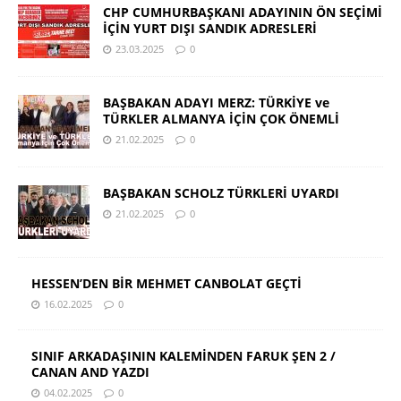
CHP CUMHURBAŞKANI ADAYININ ÖN SEÇİMİ
İÇİN YURT DIŞI SANDIK ADRESLERİ
23.03.2025
0
BAŞBAKAN ADAYI MERZ: TÜRKİYE ve
TÜRKLER ALMANYA İÇİN ÇOK ÖNEMLİ
21.02.2025
0
BAŞBAKAN SCHOLZ TÜRKLERİ UYARDI
21.02.2025
0
HESSEN’DEN BİR MEHMET CANBOLAT GEÇTİ
16.02.2025
0
SINIF ARKADAŞININ KALEMİNDEN FARUK ŞEN 2 /
CANAN AND YAZDI
04.02.2025
0