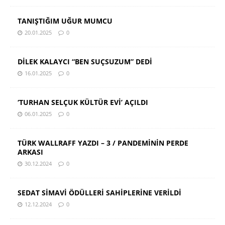
TANIŞTIĞIM UĞUR MUMCU
20.01.2025
0
DİLEK KALAYCI “BEN SUÇSUZUM” DEDİ
16.01.2025
0
‘TURHAN SELÇUK KÜLTÜR EVİ’ AÇILDI
06.01.2025
0
TÜRK WALLRAFF YAZDI – 3 / PANDEMİNİN PERDE
ARKASI
30.12.2024
0
SEDAT SİMAVİ ÖDÜLLERİ SAHİPLERİNE VERİLDİ
12.12.2024
0