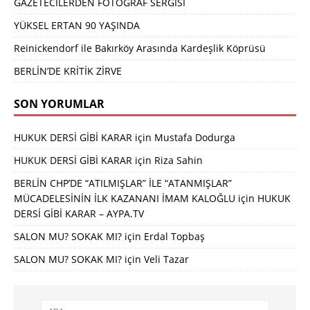
GAZETECİLERDEN FOTOĞRAF SERGİSİ
YÜKSEL ERTAN 90 YAŞINDA
Reinickendorf ile Bakırköy Arasında Kardeşlik Köprüsü
BERLİN’DE KRİTİK ZİRVE
SON YORUMLAR
HUKUK DERSİ GİBİ KARAR
için
Mustafa Dodurga
HUKUK DERSİ GİBİ KARAR
için
Riza Sahin
BERLİN CHP’DE “ATILMIŞLAR” İLE “ATANMIŞLAR”
MÜCADELESİNİN İLK KAZANANI İMAM KALOĞLU
için
HUKUK
DERSİ GİBİ KARAR – AYPA.TV
SALON MU? SOKAK MI?
için
Erdal Topbaş
SALON MU? SOKAK MI?
için
Veli Tazar