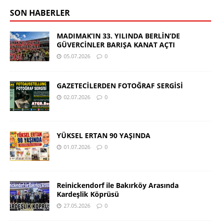
SON HABERLER
MADIMAK’IN 33. YILINDA BERLİN’DE
GÜVERCİNLER BARIŞA KANAT AÇTI
05.07.2026
0
GAZETECİLERDEN FOTOĞRAF SERGİSİ
02.07.2026
0
YÜKSEL ERTAN 90 YAŞINDA
01.07.2026
0
Reinickendorf ile Bakırköy Arasında
Kardeşlik Köprüsü
27.05.2026
0