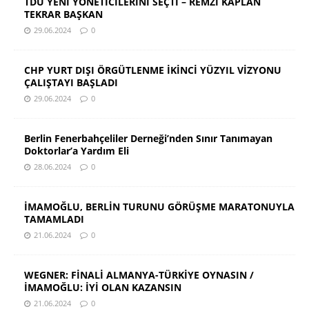
TDU YENİ YÖNETİCİLERİNİ SEÇTİ – REMZİ KAPLAN
TEKRAR BAŞKAN
29.06.2024
0
CHP YURT DIŞI ÖRGÜTLENME İKİNCİ YÜZYIL VİZYONU
ÇALIŞTAYI BAŞLADI
29.06.2024
0
Berlin Fenerbahçeliler Derneği’nden Sınır Tanımayan
Doktorlar’a Yardım Eli
28.06.2024
0
İMAMOĞLU, BERLİN TURUNU GÖRÜŞME MARATONUYLA
TAMAMLADI
21.06.2024
0
WEGNER: FİNALİ ALMANYA-TÜRKİYE OYNASIN /
İMAMOĞLU: İYİ OLAN KAZANSIN
21.06.2024
0