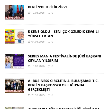
BERLİN’DE KRİTİK ZİRVE
19.05.2026
0
5 SENE OLDU – SENİ ÇOK ÖZLEDİK SEVGİLİ
YÜKSEL ERTAN
04.04.2026
0
SERIES MANIA FESTİVALİNDE JÜRİ BAŞKANI
CEYLAN YILDIRIM
10.03.2026
0
AI BUSINESS CIRCLE’IN 4. BULUŞMASI T.C.
BERLİN BAŞKONSOLOSLUĞU’NDA
GERÇEKLEŞTİ
25.10.2025
0