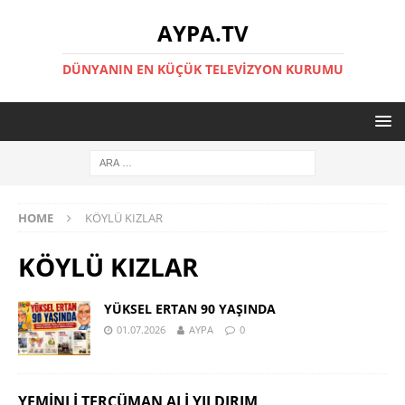
AYPA.TV
DÜNYANIN EN KÜÇÜK TELEVIZYON KURUMU
HOME
KÖYLÜ KIZLAR
KÖYLÜ KIZLAR
YÜKSEL ERTAN 90 YAŞINDA
01.07.2026
AYPA
0
YEMINLI TERCÜMAN ALI YILDIRIM