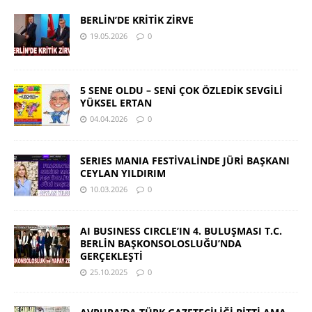
BERLİN’DE KRİTİK ZİRVE
19.05.2026
0
5 SENE OLDU – SENİ ÇOK ÖZLEDİK SEVGİLİ
YÜKSEL ERTAN
04.04.2026
0
SERIES MANIA FESTİVALİNDE JÜRİ BAŞKANI
CEYLAN YILDIRIM
10.03.2026
0
AI BUSINESS CIRCLE’IN 4. BULUŞMASI T.C.
BERLİN BAŞKONSOLOSLUĞU’NDA
GERÇEKLEŞTİ
25.10.2025
0