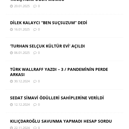
20.01.2025
0
DİLEK KALAYCI “BEN SUÇSUZUM” DEDİ
16.01.2025
0
‘TURHAN SELÇUK KÜLTÜR EVİ’ AÇILDI
06.01.2025
0
TÜRK WALLRAFF YAZDI – 3 / PANDEMİNİN PERDE
ARKASI
30.12.2024
0
SEDAT SİMAVİ ÖDÜLLERİ SAHİPLERİNE VERİLDİ
12.12.2024
0
KILIÇDAROĞLU SAVUNMA YAPMADI HESAP SORDU
22.11.2024
0