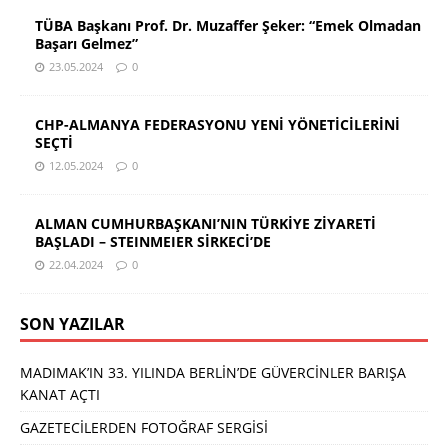
TÜBA Başkanı Prof. Dr. Muzaffer Şeker: “Emek Olmadan
Başarı Gelmez”
23.05.2024
0
CHP-ALMANYA FEDERASYONU YENİ YÖNETİCİLERİNİ
SEÇTİ
12.05.2024
0
ALMAN CUMHURBAŞKANI’NIN TÜRKİYE ZİYARETİ
BAŞLADI – STEINMEIER SİRKECİ’DE
22.04.2024
0
SON YAZILAR
MADIMAK’IN 33. YILINDA BERLİN’DE GÜVERCİNLER BARIŞA
KANAT AÇTI
GAZETECİLERDEN FOTOĞRAF SERGİSİ