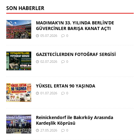
SON HABERLER
MADIMAK’IN 33. YILINDA BERLİN’DE
GÜVERCİNLER BARIŞA KANAT AÇTI
05.07.2026
0
GAZETECİLERDEN FOTOĞRAF SERGİSİ
02.07.2026
0
YÜKSEL ERTAN 90 YAŞINDA
01.07.2026
0
Reinickendorf ile Bakırköy Arasında
Kardeşlik Köprüsü
27.05.2026
0