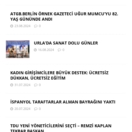
ATGB.BERLİN ÖRNEK GAZETECİ UĞUR MUMCU’YU 82.
YAŞ GÜNÜNDE ANDI
23.08.2024
0
URLA’DA SANAT DOLU GÜNLER
16.08.2024
0
KADIN GİRİŞİMCİLERE BÜYÜK DESTEK: ÜCRETSİZ
DÜKKAN, ÜCRETSİZ EĞİTİM
31.07.2024
0
İSPANYOL TARAFTARLAR ALMAN BAYRAĞINI YAKTI
20.07.2024
0
TDU YENİ YÖNETİCİLERİNİ SEÇTİ – REMZİ KAPLAN
TEKRAR BAŞKAN