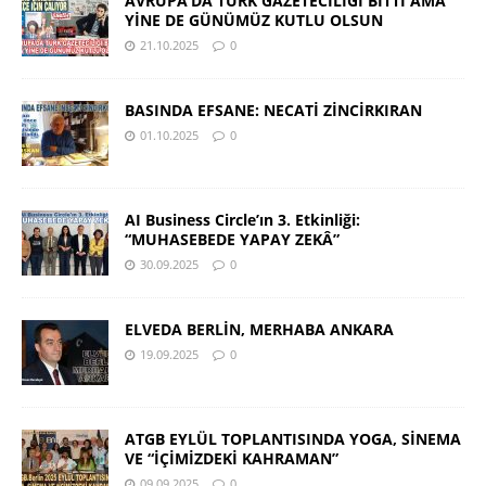
AVRUPA’DA TÜRK GAZETECİLİĞİ BİTTİ AMA
YİNE DE GÜNÜMÜZ KUTLU OLSUN
21.10.2025
0
BASINDA EFSANE: NECATİ ZİNCİRKIRAN
01.10.2025
0
AI Business Circle’ın 3. Etkinliği:
“MUHASEBEDE YAPAY ZEKÂ”
30.09.2025
0
ELVEDA BERLİN, MERHABA ANKARA
19.09.2025
0
ATGB EYLÜL TOPLANTISINDA YOGA, SİNEMA
VE “İÇİMİZDEKİ KAHRAMAN”
09.09.2025
0