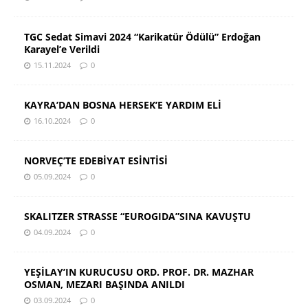
TGC Sedat Simavi 2024 “Karikatür Ödülü” Erdoğan
Karayel’e Verildi
15.11.2024
0
KAYRA’DAN BOSNA HERSEK’E YARDIM ELİ
16.10.2024
0
NORVEÇ’TE EDEBİYAT ESİNTİSİ
05.09.2024
0
SKALITZER STRASSE “EUROGIDA”SINA KAVUŞTU
04.09.2024
0
YEŞİLAY’IN KURUCUSU ORD. PROF. DR. MAZHAR
OSMAN, MEZARI BAŞINDA ANILDI
03.09.2024
0