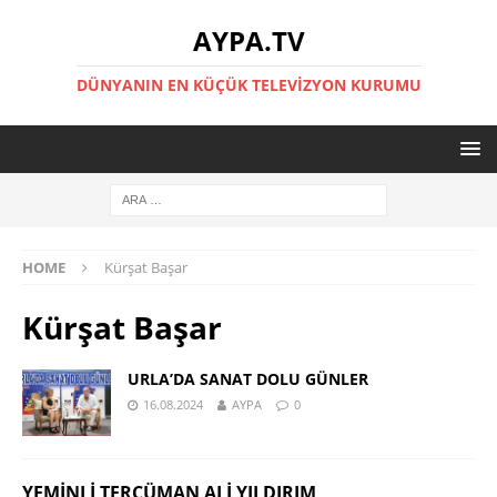
AYPA.TV
DÜNYANIN EN KÜÇÜK TELEVIZYON KURUMU
HOME
Kürşat Başar
Kürşat Başar
URLA’DA SANAT DOLU GÜNLER
16.08.2024
AYPA
0
YEMINLI TERCÜMAN ALI YILDIRIM