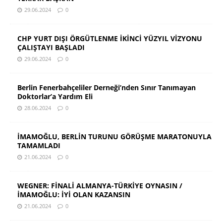
29.06.2024
0
CHP YURT DIŞI ÖRGÜTLENME İKİNCİ YÜZYIL VİZYONU
ÇALIŞTAYI BAŞLADI
29.06.2024
0
Berlin Fenerbahçeliler Derneği’nden Sınır Tanımayan
Doktorlar’a Yardım Eli
28.06.2024
0
İMAMOĞLU, BERLİN TURUNU GÖRÜŞME MARATONUYLA
TAMAMLADI
21.06.2024
0
WEGNER: FİNALİ ALMANYA-TÜRKİYE OYNASIN /
İMAMOĞLU: İYİ OLAN KAZANSIN
21.06.2024
0