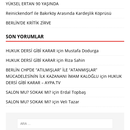
YÜKSEL ERTAN 90 YAŞINDA
Reinickendorf ile Bakırköy Arasında Kardeşlik Köprüsü
BERLİN’DE KRİTİK ZİRVE
SON YORUMLAR
HUKUK DERSİ GİBİ KARAR
için
Mustafa Dodurga
HUKUK DERSİ GİBİ KARAR
için
Riza Sahin
BERLİN CHP’DE “ATILMIŞLAR” İLE “ATANMIŞLAR”
MÜCADELESİNİN İLK KAZANANI İMAM KALOĞLU
için
HUKUK
DERSİ GİBİ KARAR – AYPA.TV
SALON MU? SOKAK MI?
için
Erdal Topbaş
SALON MU? SOKAK MI?
için
Veli Tazar