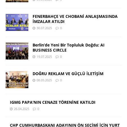
FENERBAHÇE VE CHOBANİ ANLAŞMASINDA
İMZALAR ATILDI
30.07.2025
0
Berlin’de Yeni Bir Topluluk Doğdu: AI
BUSINESS CIRCLE
19.07.2025
0
DOĞRU REKLAM VE GÜÇLÜ İLETİŞİM
08.05.2025
0
IGMG PAPA’NIN CENAZE TÖRENİNE KATILDI
26.04.2025
0
CHP CUMHURBAŞKANI ADAYININ ÖN SEÇİMİ İÇİN YURT