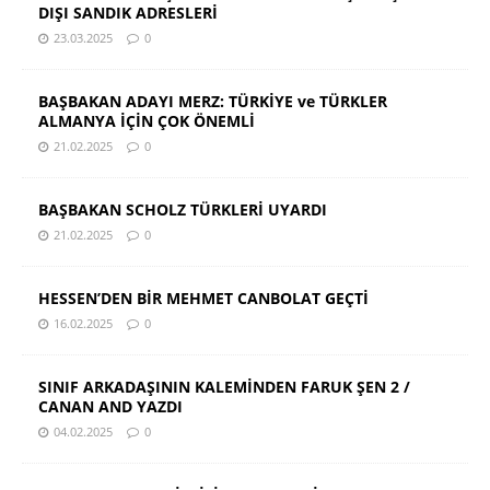
DIŞI SANDIK ADRESLERİ
23.03.2025
0
BAŞBAKAN ADAYI MERZ: TÜRKİYE ve TÜRKLER
ALMANYA İÇİN ÇOK ÖNEMLİ
21.02.2025
0
BAŞBAKAN SCHOLZ TÜRKLERİ UYARDI
21.02.2025
0
HESSEN’DEN BİR MEHMET CANBOLAT GEÇTİ
16.02.2025
0
SINIF ARKADAŞININ KALEMİNDEN FARUK ŞEN 2 /
CANAN AND YAZDI
04.02.2025
0