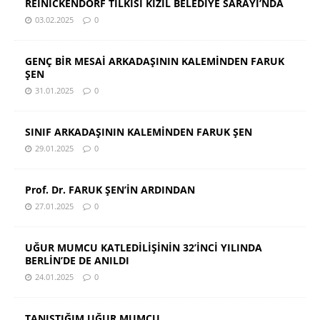
REINICKENDORF TİLKİSİ KIZIL BELEDİYE SARAYI’NDA
03.02.2025
0
GENÇ BİR MESAİ ARKADAŞININ KALEMİNDEN FARUK
ŞEN
31.01.2025
0
SINIF ARKADAŞININ KALEMİNDEN FARUK ŞEN
29.01.2025
0
Prof. Dr. FARUK ŞEN’İN ARDINDAN
27.01.2025
0
UĞUR MUMCU KATLEDİLİŞİNİN 32’İNCİ YILINDA
BERLİN’DE DE ANILDI
24.01.2025
0
TANIŞTIĞIM UĞUR MUMCU