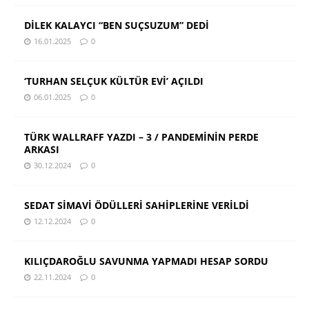
DİLEK KALAYCI “BEN SUÇSUZUM” DEDİ
16.01.2025
0
‘TURHAN SELÇUK KÜLTÜR EVİ’ AÇILDI
06.01.2025
0
TÜRK WALLRAFF YAZDI – 3 / PANDEMİNİN PERDE
ARKASI
30.12.2024
0
SEDAT SİMAVİ ÖDÜLLERİ SAHİPLERİNE VERİLDİ
12.12.2024
0
KILIÇDAROĞLU SAVUNMA YAPMADI HESAP SORDU
22.11.2024
0