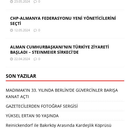
23.05.2024
0
CHP-ALMANYA FEDERASYONU YENİ YÖNETİCİLERİNİ
SEÇTİ
12.05.2024
0
ALMAN CUMHURBAŞKANI’NIN TÜRKİYE ZİYARETİ
BAŞLADI – STEINMEIER SİRKECİ’DE
22.04.2024
0
SON YAZILAR
MADIMAK’IN 33. YILINDA BERLİN’DE GÜVERCİNLER BARIŞA
KANAT AÇTI
GAZETECİLERDEN FOTOĞRAF SERGİSİ
YÜKSEL ERTAN 90 YAŞINDA
Reinickendorf ile Bakırköy Arasında Kardeşlik Köprüsü