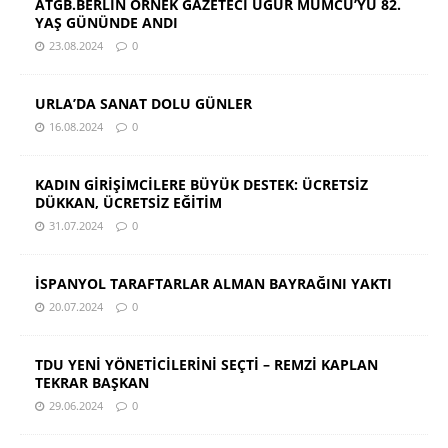
ATGB.BERLİN ÖRNEK GAZETECİ UĞUR MUMCU’YU 82.
YAŞ GÜNÜNDE ANDI
23.08.2024
0
URLA’DA SANAT DOLU GÜNLER
16.08.2024
0
KADIN GİRİŞİMCİLERE BÜYÜK DESTEK: ÜCRETSİZ
DÜKKAN, ÜCRETSİZ EĞİTİM
31.07.2024
0
İSPANYOL TARAFTARLAR ALMAN BAYRAĞINI YAKTI
20.07.2024
0
TDU YENİ YÖNETİCİLERİNİ SEÇTİ – REMZİ KAPLAN
TEKRAR BAŞKAN
29.06.2024
0