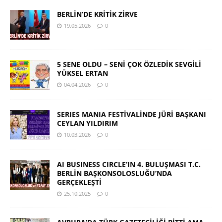
BERLİN’DE KRİTİK ZİRVE
19.05.2026
0
5 SENE OLDU – SENİ ÇOK ÖZLEDİK SEVGİLİ
YÜKSEL ERTAN
04.04.2026
0
SERIES MANIA FESTİVALİNDE JÜRİ BAŞKANI
CEYLAN YILDIRIM
10.03.2026
0
AI BUSINESS CIRCLE’IN 4. BULUŞMASI T.C.
BERLİN BAŞKONSOLOSLUĞU’NDA
GERÇEKLEŞTİ
25.10.2025
0