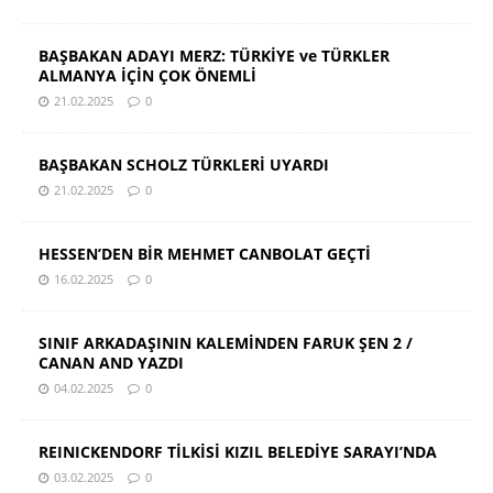
BAŞBAKAN ADAYI MERZ: TÜRKİYE ve TÜRKLER
ALMANYA İÇİN ÇOK ÖNEMLİ
21.02.2025
0
BAŞBAKAN SCHOLZ TÜRKLERİ UYARDI
21.02.2025
0
HESSEN’DEN BİR MEHMET CANBOLAT GEÇTİ
16.02.2025
0
SINIF ARKADAŞININ KALEMİNDEN FARUK ŞEN 2 /
CANAN AND YAZDI
04.02.2025
0
REINICKENDORF TİLKİSİ KIZIL BELEDİYE SARAYI’NDA
03.02.2025
0