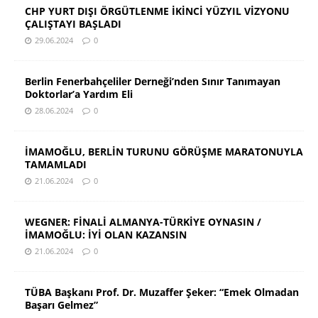
CHP YURT DIŞI ÖRGÜTLENME İKİNCİ YÜZYIL VİZYONU
ÇALIŞTAYI BAŞLADI
29.06.2024
0
Berlin Fenerbahçeliler Derneği’nden Sınır Tanımayan
Doktorlar’a Yardım Eli
28.06.2024
0
İMAMOĞLU, BERLİN TURUNU GÖRÜŞME MARATONUYLA
TAMAMLADI
21.06.2024
0
WEGNER: FİNALİ ALMANYA-TÜRKİYE OYNASIN /
İMAMOĞLU: İYİ OLAN KAZANSIN
21.06.2024
0
TÜBA Başkanı Prof. Dr. Muzaffer Şeker: “Emek Olmadan
Başarı Gelmez”