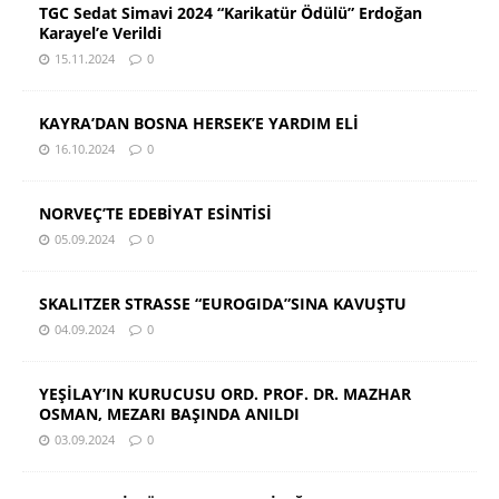
TGC Sedat Simavi 2024 “Karikatür Ödülü” Erdoğan
Karayel’e Verildi
15.11.2024
0
KAYRA’DAN BOSNA HERSEK’E YARDIM ELİ
16.10.2024
0
NORVEÇ’TE EDEBİYAT ESİNTİSİ
05.09.2024
0
SKALITZER STRASSE “EUROGIDA”SINA KAVUŞTU
04.09.2024
0
YEŞİLAY’IN KURUCUSU ORD. PROF. DR. MAZHAR
OSMAN, MEZARI BAŞINDA ANILDI
03.09.2024
0