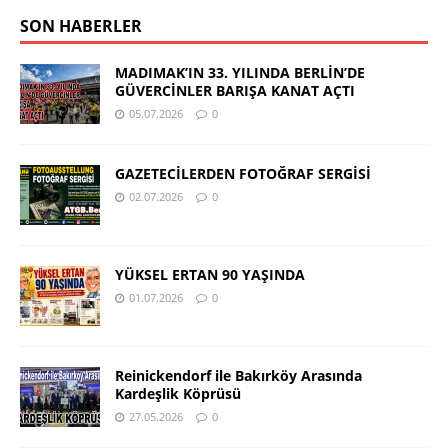
SON HABERLER
MADIMAK’IN 33. YILINDA BERLİN’DE
GÜVERCİNLER BARIŞA KANAT AÇTI
05.07.2026
0
GAZETECİLERDEN FOTOĞRAF SERGİSİ
02.07.2026
0
YÜKSEL ERTAN 90 YAŞINDA
01.07.2026
0
Reinickendorf ile Bakırköy Arasında
Kardeşlik Köprüsü
27.05.2026
0