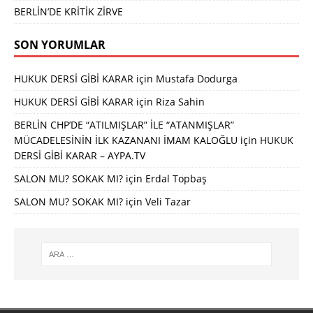
BERLİN’DE KRİTİK ZİRVE
SON YORUMLAR
HUKUK DERSİ GİBİ KARAR
için
Mustafa Dodurga
HUKUK DERSİ GİBİ KARAR
için
Riza Sahin
BERLİN CHP’DE “ATILMIŞLAR” İLE “ATANMIŞLAR”
MÜCADELESİNİN İLK KAZANANI İMAM KALOĞLU
için
HUKUK
DERSİ GİBİ KARAR – AYPA.TV
SALON MU? SOKAK MI?
için
Erdal Topbaş
SALON MU? SOKAK MI?
için
Veli Tazar