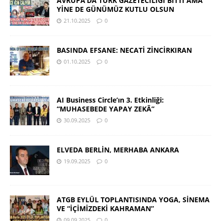
AVRUPA’DA TÜRK GAZETECİLİĞİ BİTTİ AMA
YİNE DE GÜNÜMÜZ KUTLU OLSUN
21.10.2025
0
BASINDA EFSANE: NECATİ ZİNCİRKIRAN
01.10.2025
0
AI Business Circle’ın 3. Etkinliği:
“MUHASEBEDE YAPAY ZEKÂ”
30.09.2025
0
ELVEDA BERLİN, MERHABA ANKARA
19.09.2025
0
ATGB EYLÜL TOPLANTISINDA YOGA, SİNEMA
VE “İÇİMİZDEKİ KAHRAMAN”
09.09.2025
0