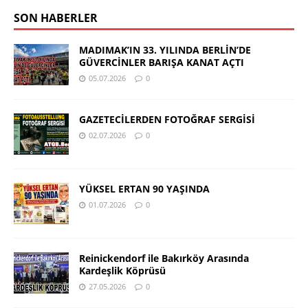
SON HABERLER
MADIMAK’IN 33. YILINDA BERLİN’DE
GÜVERCİNLER BARIŞA KANAT AÇTI
05.07.2026
0
GAZETECİLERDEN FOTOĞRAF SERGİSİ
02.07.2026
0
YÜKSEL ERTAN 90 YAŞINDA
01.07.2026
0
Reinickendorf ile Bakırköy Arasında
Kardeşlik Köprüsü
27.05.2026
0