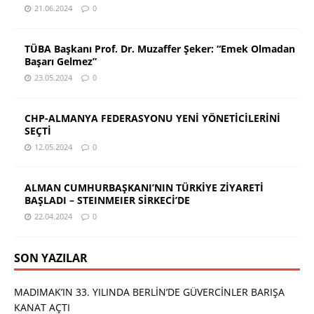
21.06.2024
0
TÜBA Başkanı Prof. Dr. Muzaffer Şeker: “Emek Olmadan
Başarı Gelmez”
23.05.2024
0
CHP-ALMANYA FEDERASYONU YENİ YÖNETİCİLERİNİ
SEÇTİ
12.05.2024
0
ALMAN CUMHURBAŞKANI’NIN TÜRKİYE ZİYARETİ
BAŞLADI – STEINMEIER SİRKECİ’DE
22.04.2024
0
SON YAZILAR
MADIMAK’IN 33. YILINDA BERLİN’DE GÜVERCİNLER BARIŞA
KANAT AÇTI