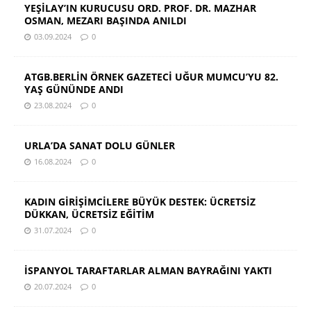
YEŞİLAY’IN KURUCUSU ORD. PROF. DR. MAZHAR
OSMAN, MEZARI BAŞINDA ANILDI
03.09.2024
0
ATGB.BERLİN ÖRNEK GAZETECİ UĞUR MUMCU’YU 82.
YAŞ GÜNÜNDE ANDI
23.08.2024
0
URLA’DA SANAT DOLU GÜNLER
16.08.2024
0
KADIN GİRİŞİMCİLERE BÜYÜK DESTEK: ÜCRETSİZ
DÜKKAN, ÜCRETSİZ EĞİTİM
31.07.2024
0
İSPANYOL TARAFTARLAR ALMAN BAYRAĞINI YAKTI
20.07.2024
0