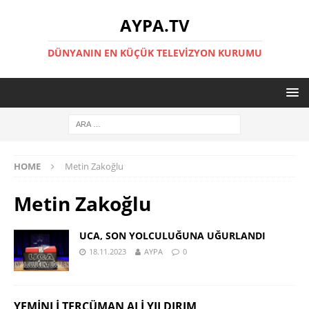
AYPA.TV
DÜNYANIN EN KÜÇÜK TELEVIZYON KURUMU
HOME
Metin Zakoğlu
Metin Zakoğlu
UCA, SON YOLCULUĞUNA UĞURLANDI
18.11.2023
AYPA
0
YEMINLI TERCÜMAN ALI YILDIRIM