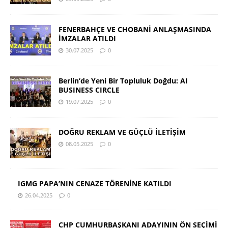
FENERBAHÇE VE CHOBANİ ANLAŞMASINDA
İMZALAR ATILDI
30.07.2025
0
Berlin’de Yeni Bir Topluluk Doğdu: AI
BUSINESS CIRCLE
19.07.2025
0
DOĞRU REKLAM VE GÜÇLÜ İLETİŞİM
08.05.2025
0
IGMG PAPA’NIN CENAZE TÖRENİNE KATILDI
26.04.2025
0
CHP CUMHURBAŞKANI ADAYININ ÖN SEÇİMİ