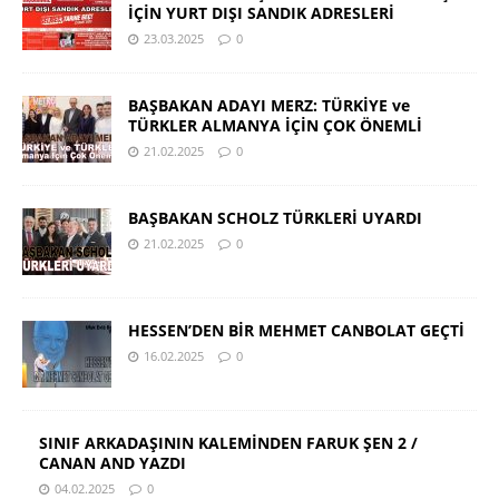
İÇİN YURT DIŞI SANDIK ADRESLERİ
23.03.2025
0
BAŞBAKAN ADAYI MERZ: TÜRKİYE ve
TÜRKLER ALMANYA İÇİN ÇOK ÖNEMLİ
21.02.2025
0
BAŞBAKAN SCHOLZ TÜRKLERİ UYARDI
21.02.2025
0
HESSEN’DEN BİR MEHMET CANBOLAT GEÇTİ
16.02.2025
0
SINIF ARKADAŞININ KALEMİNDEN FARUK ŞEN 2 /
CANAN AND YAZDI
04.02.2025
0