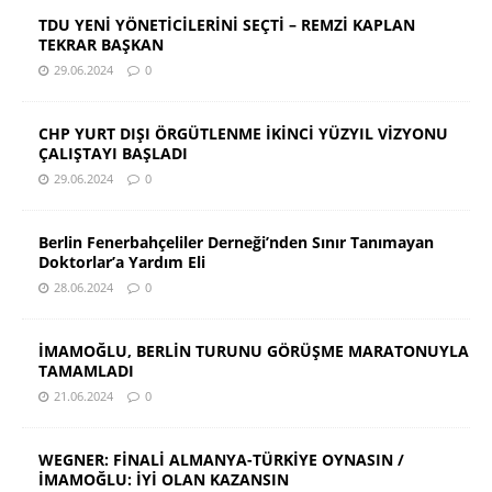
TDU YENİ YÖNETİCİLERİNİ SEÇTİ – REMZİ KAPLAN
TEKRAR BAŞKAN
29.06.2024
0
CHP YURT DIŞI ÖRGÜTLENME İKİNCİ YÜZYIL VİZYONU
ÇALIŞTAYI BAŞLADI
29.06.2024
0
Berlin Fenerbahçeliler Derneği’nden Sınır Tanımayan
Doktorlar’a Yardım Eli
28.06.2024
0
İMAMOĞLU, BERLİN TURUNU GÖRÜŞME MARATONUYLA
TAMAMLADI
21.06.2024
0
WEGNER: FİNALİ ALMANYA-TÜRKİYE OYNASIN /
İMAMOĞLU: İYİ OLAN KAZANSIN