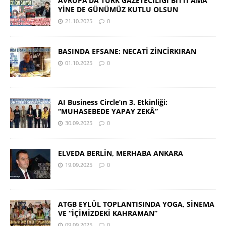
AVRUPA’DA TÜRK GAZETECİLİĞİ BİTTİ AMA
YİNE DE GÜNÜMÜZ KUTLU OLSUN
21.10.2025
0
BASINDA EFSANE: NECATİ ZİNCİRKIRAN
01.10.2025
0
AI Business Circle’ın 3. Etkinliği:
“MUHASEBEDE YAPAY ZEKÂ”
30.09.2025
0
ELVEDA BERLİN, MERHABA ANKARA
19.09.2025
0
ATGB EYLÜL TOPLANTISINDA YOGA, SİNEMA
VE “İÇİMİZDEKİ KAHRAMAN”
09.09.2025
0