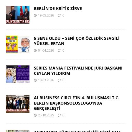
BERLİN’DE KRİTİK ZİRVE
19.05.2026
0
5 SENE OLDU – SENİ ÇOK ÖZLEDİK SEVGİLİ
YÜKSEL ERTAN
04.04.2026
0
SERIES MANIA FESTİVALİNDE JÜRİ BAŞKANI
CEYLAN YILDIRIM
10.03.2026
0
AI BUSINESS CIRCLE’IN 4. BULUŞMASI T.C.
BERLİN BAŞKONSOLOSLUĞU’NDA
GERÇEKLEŞTİ
25.10.2025
0