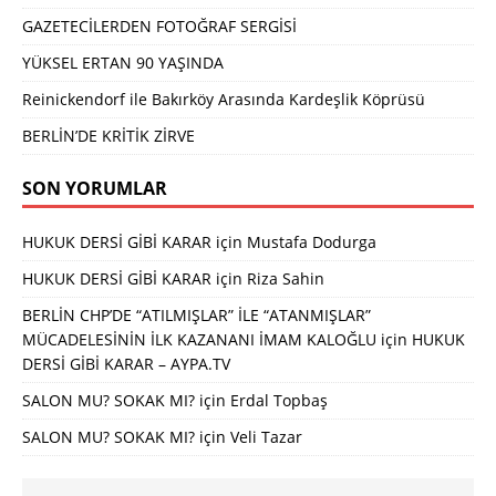
GAZETECİLERDEN FOTOĞRAF SERGİSİ
YÜKSEL ERTAN 90 YAŞINDA
Reinickendorf ile Bakırköy Arasında Kardeşlik Köprüsü
BERLİN’DE KRİTİK ZİRVE
SON YORUMLAR
HUKUK DERSİ GİBİ KARAR
için
Mustafa Dodurga
HUKUK DERSİ GİBİ KARAR
için
Riza Sahin
BERLİN CHP’DE “ATILMIŞLAR” İLE “ATANMIŞLAR”
MÜCADELESİNİN İLK KAZANANI İMAM KALOĞLU
için
HUKUK
DERSİ GİBİ KARAR – AYPA.TV
SALON MU? SOKAK MI?
için
Erdal Topbaş
SALON MU? SOKAK MI?
için
Veli Tazar