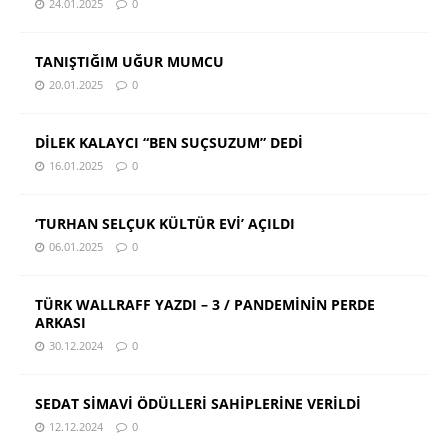
24.01.2025
0
TANIŞTIĞIM UĞUR MUMCU
20.01.2025
0
DİLEK KALAYCI “BEN SUÇSUZUM” DEDİ
16.01.2025
0
‘TURHAN SELÇUK KÜLTÜR EVİ’ AÇILDI
06.01.2025
0
TÜRK WALLRAFF YAZDI – 3 / PANDEMİNİN PERDE
ARKASI
30.12.2024
0
SEDAT SİMAVİ ÖDÜLLERİ SAHİPLERİNE VERİLDİ
12.12.2024
0