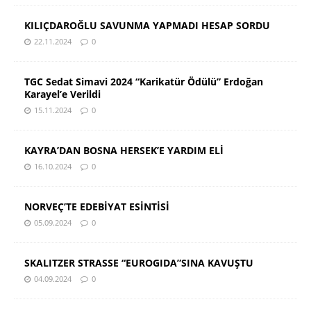
KILIÇDAROĞLU SAVUNMA YAPMADI HESAP SORDU
22.11.2024
0
TGC Sedat Simavi 2024 “Karikatür Ödülü” Erdoğan
Karayel’e Verildi
15.11.2024
0
KAYRA’DAN BOSNA HERSEK’E YARDIM ELİ
16.10.2024
0
NORVEÇ’TE EDEBİYAT ESİNTİSİ
05.09.2024
0
SKALITZER STRASSE “EUROGIDA”SINA KAVUŞTU
04.09.2024
0