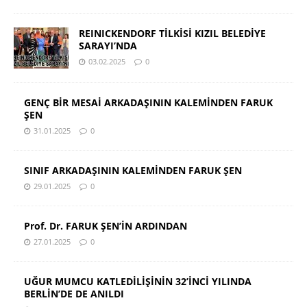
REINICKENDORF TİLKİSİ KIZIL BELEDİYE
SARAYI’NDA
03.02.2025
0
GENÇ BİR MESAİ ARKADAŞININ KALEMİNDEN FARUK
ŞEN
31.01.2025
0
SINIF ARKADAŞININ KALEMİNDEN FARUK ŞEN
29.01.2025
0
Prof. Dr. FARUK ŞEN’İN ARDINDAN
27.01.2025
0
UĞUR MUMCU KATLEDİLİŞİNİN 32’İNCİ YILINDA
BERLİN’DE DE ANILDI