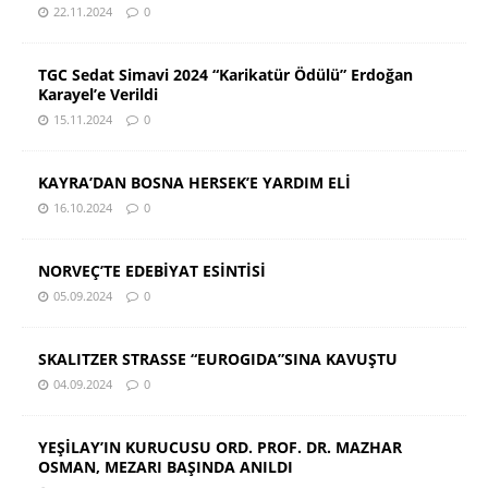
22.11.2024
0
TGC Sedat Simavi 2024 “Karikatür Ödülü” Erdoğan
Karayel’e Verildi
15.11.2024
0
KAYRA’DAN BOSNA HERSEK’E YARDIM ELİ
16.10.2024
0
NORVEÇ’TE EDEBİYAT ESİNTİSİ
05.09.2024
0
SKALITZER STRASSE “EUROGIDA”SINA KAVUŞTU
04.09.2024
0
YEŞİLAY’IN KURUCUSU ORD. PROF. DR. MAZHAR
OSMAN, MEZARI BAŞINDA ANILDI