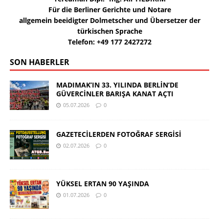
Für die Berliner Gerichte und Notare
allgemein beeidigter Dolmetscher und Übersetzer der
türkischen Sprache
Telefon: +49 177 2427272
SON HABERLER
MADIMAK’IN 33. YILINDA BERLİN’DE
GÜVERCİNLER BARIŞA KANAT AÇTI
05.07.2026
0
GAZETECİLERDEN FOTOĞRAF SERGİSİ
02.07.2026
0
YÜKSEL ERTAN 90 YAŞINDA
01.07.2026
0