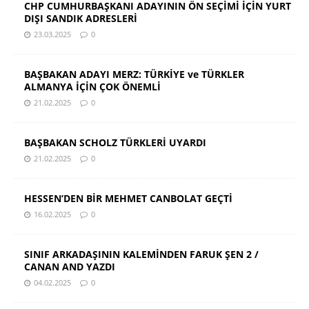
CHP CUMHURBAŞKANI ADAYININ ÖN SEÇİMİ İÇİN YURT
DIŞI SANDIK ADRESLERİ
23.03.2025
0
BAŞBAKAN ADAYI MERZ: TÜRKİYE ve TÜRKLER
ALMANYA İÇİN ÇOK ÖNEMLİ
21.02.2025
0
BAŞBAKAN SCHOLZ TÜRKLERİ UYARDI
21.02.2025
0
HESSEN’DEN BİR MEHMET CANBOLAT GEÇTİ
16.02.2025
0
SINIF ARKADAŞININ KALEMİNDEN FARUK ŞEN 2 /
CANAN AND YAZDI
04.02.2025
0