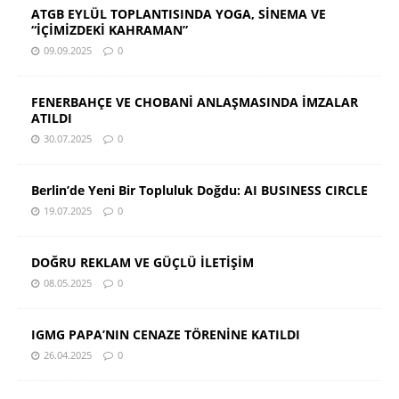
ATGB EYLÜL TOPLANTISINDA YOGA, SİNEMA VE
“İÇİMİZDEKİ KAHRAMAN”
09.09.2025
0
FENERBAHÇE VE CHOBANİ ANLAŞMASINDA İMZALAR
ATILDI
30.07.2025
0
Berlin’de Yeni Bir Topluluk Doğdu: AI BUSINESS CIRCLE
19.07.2025
0
DOĞRU REKLAM VE GÜÇLÜ İLETİŞİM
08.05.2025
0
IGMG PAPA’NIN CENAZE TÖRENİNE KATILDI
26.04.2025
0