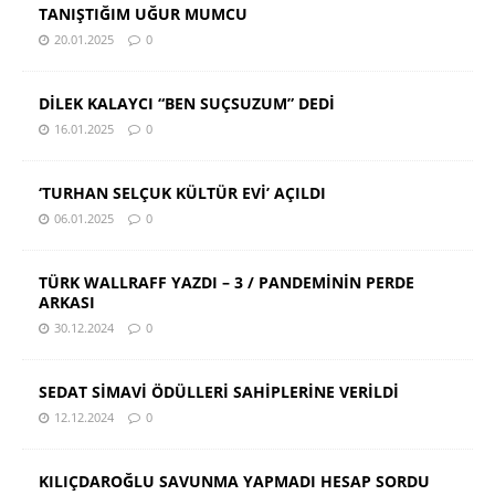
TANIŞTIĞIM UĞUR MUMCU
20.01.2025
0
DİLEK KALAYCI “BEN SUÇSUZUM” DEDİ
16.01.2025
0
‘TURHAN SELÇUK KÜLTÜR EVİ’ AÇILDI
06.01.2025
0
TÜRK WALLRAFF YAZDI – 3 / PANDEMİNİN PERDE
ARKASI
30.12.2024
0
SEDAT SİMAVİ ÖDÜLLERİ SAHİPLERİNE VERİLDİ
12.12.2024
0
KILIÇDAROĞLU SAVUNMA YAPMADI HESAP SORDU