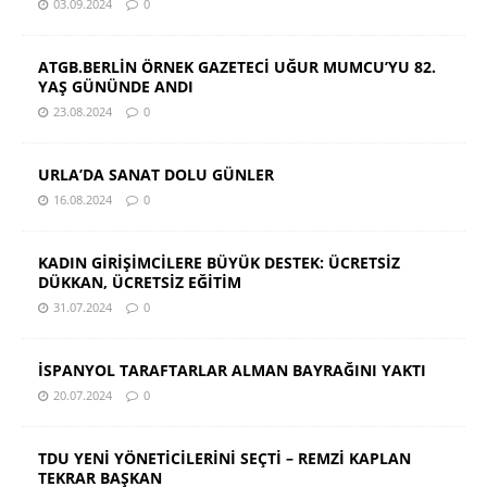
03.09.2024
0
ATGB.BERLİN ÖRNEK GAZETECİ UĞUR MUMCU’YU 82.
YAŞ GÜNÜNDE ANDI
23.08.2024
0
URLA’DA SANAT DOLU GÜNLER
16.08.2024
0
KADIN GİRİŞİMCİLERE BÜYÜK DESTEK: ÜCRETSİZ
DÜKKAN, ÜCRETSİZ EĞİTİM
31.07.2024
0
İSPANYOL TARAFTARLAR ALMAN BAYRAĞINI YAKTI
20.07.2024
0
TDU YENİ YÖNETİCİLERİNİ SEÇTİ – REMZİ KAPLAN
TEKRAR BAŞKAN