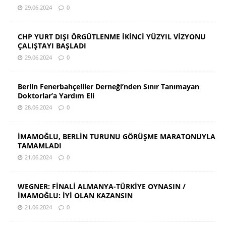
29.06.2024
0
CHP YURT DIŞI ÖRGÜTLENME İKİNCİ YÜZYIL VİZYONU
ÇALIŞTAYI BAŞLADI
29.06.2024
0
Berlin Fenerbahçeliler Derneği’nden Sınır Tanımayan
Doktorlar’a Yardım Eli
28.06.2024
0
İMAMOĞLU, BERLİN TURUNU GÖRÜŞME MARATONUYLA
TAMAMLADI
21.06.2024
0
WEGNER: FİNALİ ALMANYA-TÜRKİYE OYNASIN /
İMAMOĞLU: İYİ OLAN KAZANSIN
21.06.2024
0