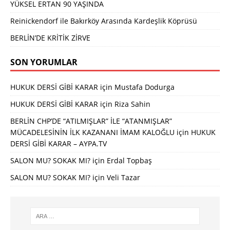
YÜKSEL ERTAN 90 YAŞINDA
Reinickendorf ile Bakırköy Arasında Kardeşlik Köprüsü
BERLİN’DE KRİTİK ZİRVE
SON YORUMLAR
HUKUK DERSİ GİBİ KARAR
için
Mustafa Dodurga
HUKUK DERSİ GİBİ KARAR
için
Riza Sahin
BERLİN CHP’DE “ATILMIŞLAR” İLE “ATANMIŞLAR”
MÜCADELESİNİN İLK KAZANANI İMAM KALOĞLU
için
HUKUK
DERSİ GİBİ KARAR – AYPA.TV
SALON MU? SOKAK MI?
için
Erdal Topbaş
SALON MU? SOKAK MI?
için
Veli Tazar