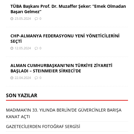
TÜBA Başkanı Prof. Dr. Muzaffer Şeker: “Emek Olmadan
Başarı Gelmez”
23.05.2024
0
CHP-ALMANYA FEDERASYONU YENİ YÖNETİCİLERİNİ
SEÇTİ
12.05.2024
0
ALMAN CUMHURBAŞKANI’NIN TÜRKİYE ZİYARETİ
BAŞLADI – STEINMEIER SİRKECİ’DE
22.04.2024
0
SON YAZILAR
MADIMAK’IN 33. YILINDA BERLİN’DE GÜVERCİNLER BARIŞA
KANAT AÇTI
GAZETECİLERDEN FOTOĞRAF SERGİSİ