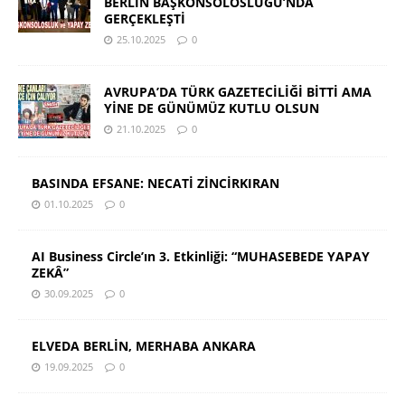
BERLİN BAŞKONSOLOSLUĞU’NDA
GERÇEKLEŞTİ
25.10.2025
0
AVRUPA’DA TÜRK GAZETECİLİĞİ BİTTİ AMA
YİNE DE GÜNÜMÜZ KUTLU OLSUN
21.10.2025
0
BASINDA EFSANE: NECATİ ZİNCİRKIRAN
01.10.2025
0
AI Business Circle’ın 3. Etkinliği: “MUHASEBEDE YAPAY
ZEKÂ”
30.09.2025
0
ELVEDA BERLİN, MERHABA ANKARA
19.09.2025
0