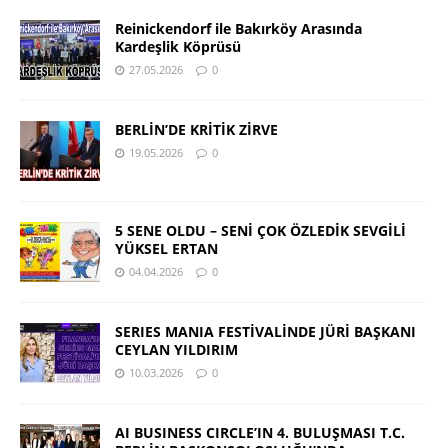
Reinickendorf ile Bakırköy Arasında
Kardeşlik Köprüsü
27.05.2026
0
BERLİN’DE KRİTİK ZİRVE
19.05.2026
0
5 SENE OLDU – SENİ ÇOK ÖZLEDİK SEVGİLİ
YÜKSEL ERTAN
04.04.2026
0
SERIES MANIA FESTİVALİNDE JÜRİ BAŞKANI
CEYLAN YILDIRIM
10.03.2026
0
AI BUSINESS CIRCLE’IN 4. BULUŞMASI T.C.