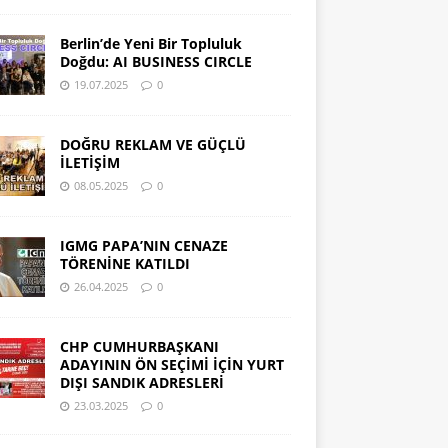
Berlin’de Yeni Bir Topluluk
Doğdu: AI BUSINESS CIRCLE
19.07.2025
0
DOĞRU REKLAM VE GÜÇLÜ
İLETİŞİM
08.05.2025
0
IGMG PAPA’NIN CENAZE
TÖRENİNE KATILDI
26.04.2025
0
CHP CUMHURBAŞKANI
ADAYININ ÖN SEÇİMİ İÇİN YURT
DIŞI SANDIK ADRESLERİ
23.03.2025
0