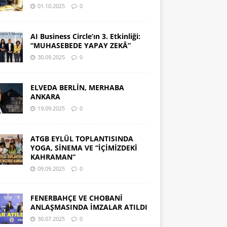
01.10.2025
0
AI Business Circle’ın 3. Etkinliği:
“MUHASEBEDE YAPAY ZEKÂ”
30.09.2025
0
ELVEDA BERLİN, MERHABA
ANKARA
19.09.2025
0
ATGB EYLÜL TOPLANTISINDA
YOGA, SİNEMA VE “İÇİMİZDEKİ
KAHRAMAN”
09.09.2025
0
FENERBAHÇE VE CHOBANİ
ANLAŞMASINDA İMZALAR ATILDI
30.07.2025
0