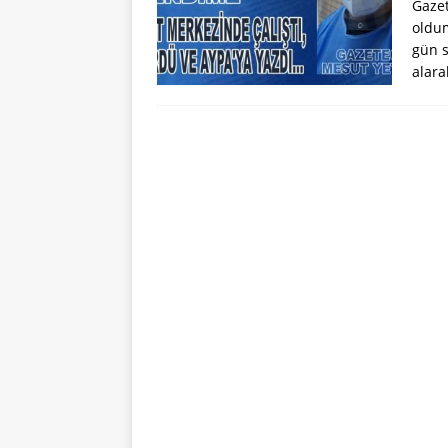
Gazet
oldum
gün s
alara