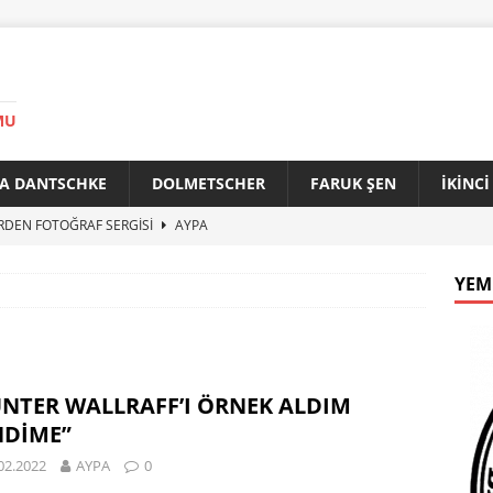
MU
A DANTSCHKE
DOLMETSCHER
FARUK ŞEN
İKİNC
RDEN FOTOĞRAF SERGİSİ
AYPA
AN 90 YAŞINDA
AYPA
YEM
f ile Bakırköy Arasında Kardeşlik Köprüsü
AYPA
İTİK ZİRVE
AYPA
33. YILINDA BERLİN’DE GÜVERCİNLER BARIŞA KANAT AÇTI
NTER WALLRAFF’I ÖRNEK ALDIM
NDİME”
02.2022
AYPA
0