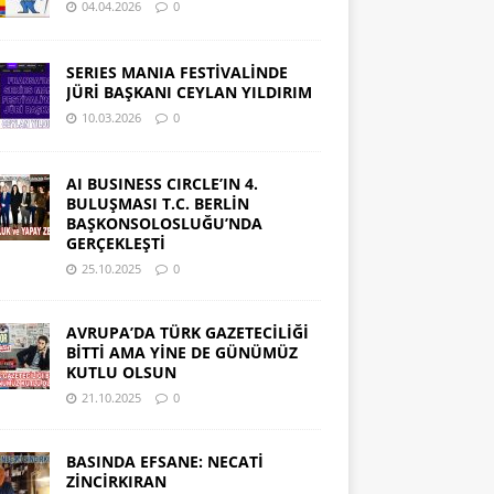
04.04.2026
0
SERIES MANIA FESTİVALİNDE
JÜRİ BAŞKANI CEYLAN YILDIRIM
10.03.2026
0
AI BUSINESS CIRCLE’IN 4.
BULUŞMASI T.C. BERLİN
BAŞKONSOLOSLUĞU’NDA
GERÇEKLEŞTİ
25.10.2025
0
AVRUPA’DA TÜRK GAZETECİLİĞİ
BİTTİ AMA YİNE DE GÜNÜMÜZ
KUTLU OLSUN
21.10.2025
0
BASINDA EFSANE: NECATİ
ZİNCİRKIRAN