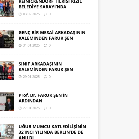
REINICKENDORF TİLKİSİ KIZIL
BELEDİYE SARAYI’NDA
03.02.2025
0
GENÇ BİR MESAİ ARKADAŞININ
KALEMİNDEN FARUK ŞEN
31.01.2025
0
SINIF ARKADAŞININ
KALEMİNDEN FARUK ŞEN
29.01.2025
0
Prof. Dr. FARUK ŞEN’İN
ARDINDAN
27.01.2025
0
UĞUR MUMCU KATLEDİLİŞİNİN
32’İNCİ YILINDA BERLİN’DE DE
ANILDI