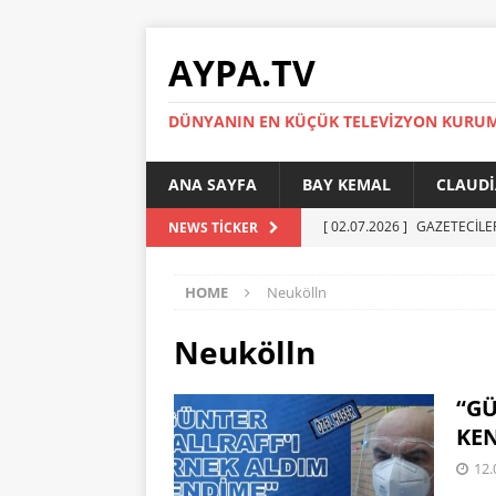
AYPA.TV
DÜNYANIN EN KÜÇÜK TELEVIZYON KURU
ANA SAYFA
BAY KEMAL
CLAUDI
[ 02.07.2026 ]
GAZETECİLE
NEWS TICKER
[ 01.07.2026 ]
YÜKSEL ERT
HOME
Neukölln
[ 27.05.2026 ]
Reinickendor
[ 19.05.2026 ]
BERLİN’DE KR
Neukölln
[ 05.07.2026 ]
MADIMAK’IN 
“GÜ
AYPA
KE
12.