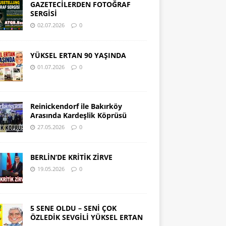
GAZETECİLERDEN FOTOĞRAF
SERGİSİ
02.07.2026
0
YÜKSEL ERTAN 90 YAŞINDA
01.07.2026
0
Reinickendorf ile Bakırköy
Arasında Kardeşlik Köprüsü
27.05.2026
0
BERLİN’DE KRİTİK ZİRVE
19.05.2026
0
5 SENE OLDU – SENİ ÇOK
ÖZLEDİK SEVGİLİ YÜKSEL ERTAN