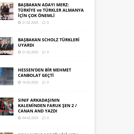
BAŞBAKAN ADAYI MERZ:
TÜRKİYE ve TÜRKLER ALMANYA
İÇİN ÇOK ÖNEMLİ
21.02.2025
0
BAŞBAKAN SCHOLZ TÜRKLERİ
UYARDI
21.02.2025
0
HESSEN’DEN BİR MEHMET
CANBOLAT GEÇTİ
16.02.2025
0
SINIF ARKADAŞININ
KALEMİNDEN FARUK ŞEN 2 /
CANAN AND YAZDI
04.02.2025
0