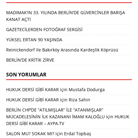
MADIMAK’IN 33. YILINDA BERLİN’DE GÜVERCİNLER BARIŞA
KANAT AÇTI
GAZETECİLERDEN FOTOĞRAF SERGİSİ
YÜKSEL ERTAN 90 YAŞINDA
Reinickendorf ile Bakırköy Arasında Kardeşlik Köprüsü
BERLİN’DE KRİTİK ZİRVE
SON YORUMLAR
HUKUK DERSİ GİBİ KARAR
için
Mustafa Dodurga
HUKUK DERSİ GİBİ KARAR
için
Riza Sahin
BERLİN CHP’DE “ATILMIŞLAR” İLE “ATANMIŞLAR”
MÜCADELESİNİN İLK KAZANANI İMAM KALOĞLU
için
HUKUK
DERSİ GİBİ KARAR – AYPA.TV
SALON MU? SOKAK MI?
için
Erdal Topbaş