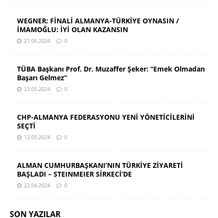
WEGNER: FİNALİ ALMANYA-TÜRKİYE OYNASIN /
İMAMOĞLU: İYİ OLAN KAZANSIN
21.06.2024
0
TÜBA Başkanı Prof. Dr. Muzaffer Şeker: “Emek Olmadan
Başarı Gelmez”
23.05.2024
0
CHP-ALMANYA FEDERASYONU YENİ YÖNETİCİLERİNİ
SEÇTİ
12.05.2024
0
ALMAN CUMHURBAŞKANI’NIN TÜRKİYE ZİYARETİ
BAŞLADI – STEINMEIER SİRKECİ’DE
22.04.2024
0
SON YAZILAR