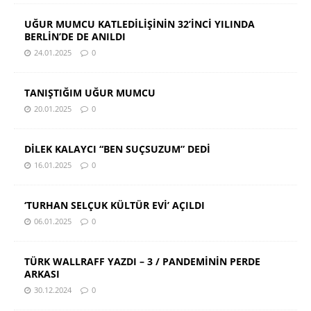
UĞUR MUMCU KATLEDİLİŞİNİN 32’İNCİ YILINDA
BERLİN’DE DE ANILDI
24.01.2025
0
TANIŞTIĞIM UĞUR MUMCU
20.01.2025
0
DİLEK KALAYCI “BEN SUÇSUZUM” DEDİ
16.01.2025
0
‘TURHAN SELÇUK KÜLTÜR EVİ’ AÇILDI
06.01.2025
0
TÜRK WALLRAFF YAZDI – 3 / PANDEMİNİN PERDE
ARKASI
30.12.2024
0