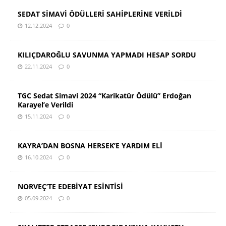
SEDAT SİMAVİ ÖDÜLLERİ SAHİPLERİNE VERİLDİ
12.12.2024
0
KILIÇDAROĞLU SAVUNMA YAPMADI HESAP SORDU
22.11.2024
0
TGC Sedat Simavi 2024 “Karikatür Ödülü” Erdoğan
Karayel’e Verildi
15.11.2024
0
KAYRA’DAN BOSNA HERSEK’E YARDIM ELİ
16.10.2024
0
NORVEÇ’TE EDEBİYAT ESİNTİSİ
05.09.2024
0