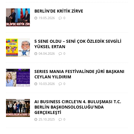
BERLİN’DE KRİTİK ZİRVE
19.05.2026
0
5 SENE OLDU – SENİ ÇOK ÖZLEDİK SEVGİLİ
YÜKSEL ERTAN
04.04.2026
0
SERIES MANIA FESTİVALİNDE JÜRİ BAŞKANI
CEYLAN YILDIRIM
10.03.2026
0
AI BUSINESS CIRCLE’IN 4. BULUŞMASI T.C.
BERLİN BAŞKONSOLOSLUĞU’NDA
GERÇEKLEŞTİ
25.10.2025
0