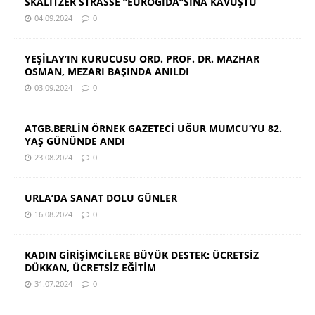
SKALITZER STRASSE “EUROGIDA”SINA KAVUŞTU
04.09.2024
0
YEŞİLAY’IN KURUCUSU ORD. PROF. DR. MAZHAR
OSMAN, MEZARI BAŞINDA ANILDI
03.09.2024
0
ATGB.BERLİN ÖRNEK GAZETECİ UĞUR MUMCU’YU 82.
YAŞ GÜNÜNDE ANDI
23.08.2024
0
URLA’DA SANAT DOLU GÜNLER
16.08.2024
0
KADIN GİRİŞİMCİLERE BÜYÜK DESTEK: ÜCRETSİZ
DÜKKAN, ÜCRETSİZ EĞİTİM
31.07.2024
0