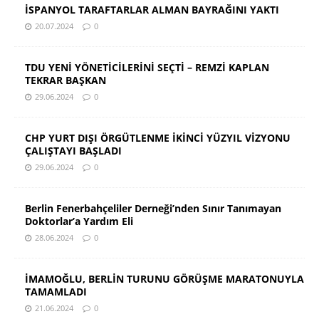
İSPANYOL TARAFTARLAR ALMAN BAYRAĞINI YAKTI
20.07.2024
0
TDU YENİ YÖNETİCİLERİNİ SEÇTİ – REMZİ KAPLAN
TEKRAR BAŞKAN
29.06.2024
0
CHP YURT DIŞI ÖRGÜTLENME İKİNCİ YÜZYIL VİZYONU
ÇALIŞTAYI BAŞLADI
29.06.2024
0
Berlin Fenerbahçeliler Derneği’nden Sınır Tanımayan
Doktorlar’a Yardım Eli
28.06.2024
0
İMAMOĞLU, BERLİN TURUNU GÖRÜŞME MARATONUYLA
TAMAMLADI
21.06.2024
0