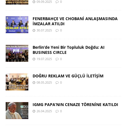
09.09.2025
0
FENERBAHÇE VE CHOBANİ ANLAŞMASINDA
İMZALAR ATILDI
30.07.2025
0
Berlin’de Yeni Bir Topluluk Doğdu: AI
BUSINESS CIRCLE
19.07.2025
0
DOĞRU REKLAM VE GÜÇLÜ İLETİŞİM
08.05.2025
0
IGMG PAPA’NIN CENAZE TÖRENİNE KATILDI
26.04.2025
0