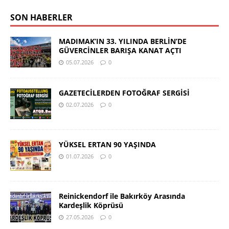
SON HABERLER
MADIMAK’IN 33. YILINDA BERLİN’DE
GÜVERCİNLER BARIŞA KANAT AÇTI
05.07.2026
0
GAZETECİLERDEN FOTOĞRAF SERGİSİ
02.07.2026
0
YÜKSEL ERTAN 90 YAŞINDA
01.07.2026
0
Reinickendorf ile Bakırköy Arasında
Kardeşlik Köprüsü
27.05.2026
0