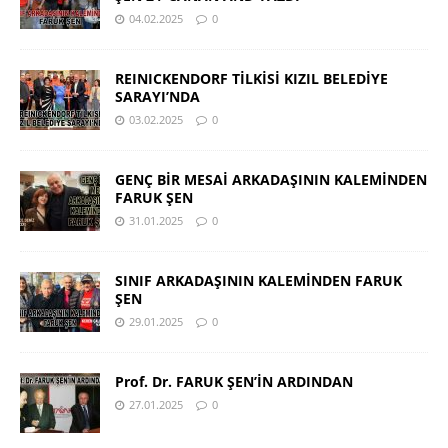
04.02.2025
0
REINICKENDORF TİLKİSİ KIZIL BELEDİYE
SARAYI’NDA
03.02.2025
0
GENÇ BİR MESAİ ARKADAŞININ KALEMİNDEN
FARUK ŞEN
31.01.2025
0
SINIF ARKADAŞININ KALEMİNDEN FARUK
ŞEN
29.01.2025
0
Prof. Dr. FARUK ŞEN’İN ARDINDAN
27.01.2025
0