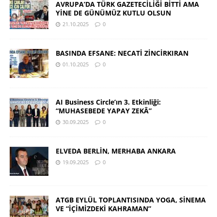
AVRUPA’DA TÜRK GAZETECİLİĞİ BİTTİ AMA
YİNE DE GÜNÜMÜZ KUTLU OLSUN
21.10.2025
0
BASINDA EFSANE: NECATİ ZİNCİRKIRAN
01.10.2025
0
AI Business Circle’ın 3. Etkinliği:
“MUHASEBEDE YAPAY ZEKÂ”
30.09.2025
0
ELVEDA BERLİN, MERHABA ANKARA
19.09.2025
0
ATGB EYLÜL TOPLANTISINDA YOGA, SİNEMA
VE “İÇİMİZDEKİ KAHRAMAN”