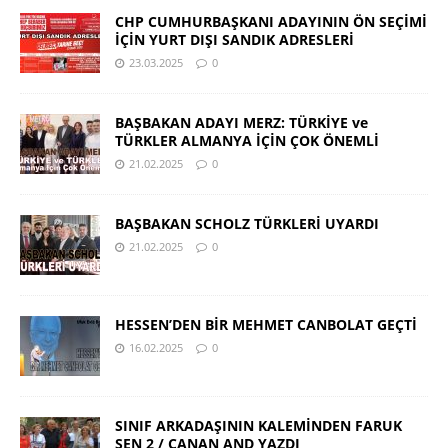
CHP CUMHURBAŞKANI ADAYININ ÖN SEÇİMİ
İÇİN YURT DIŞI SANDIK ADRESLERİ
23.03.2025
0
BAŞBAKAN ADAYI MERZ: TÜRKİYE ve
TÜRKLER ALMANYA İÇİN ÇOK ÖNEMLİ
21.02.2025
0
BAŞBAKAN SCHOLZ TÜRKLERİ UYARDI
21.02.2025
0
HESSEN’DEN BİR MEHMET CANBOLAT GEÇTİ
16.02.2025
0
SINIF ARKADAŞININ KALEMİNDEN FARUK
ŞEN 2 / CANAN AND YAZDI