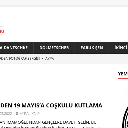
MU
A DANTSCHKE
DOLMETSCHER
FARUK ŞEN
İKİNC
RDEN FOTOĞRAF SERGİSİ
AYPA
AN 90 YAŞINDA
AYPA
YEM
f ile Bakırköy Arasında Kardeşlik Köprüsü
AYPA
İTİK ZİRVE
AYPA
33. YILINDA BERLİN’DE GÜVERCİNLER BARIŞA KANAT AÇTI
’DEN 19 MAYIS’A COŞKULU KUTLAMA
05.2022
AYPA
0
AN İMAMOĞLU’NDAN GENÇLERE DAVET: GELİN, BU