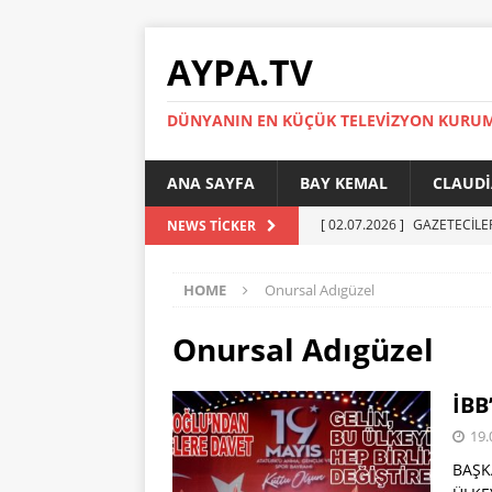
AYPA.TV
DÜNYANIN EN KÜÇÜK TELEVIZYON KURU
ANA SAYFA
BAY KEMAL
CLAUDI
[ 02.07.2026 ]
GAZETECİLE
NEWS TICKER
[ 01.07.2026 ]
YÜKSEL ERT
HOME
Onursal Adıgüzel
[ 27.05.2026 ]
Reinickendor
[ 19.05.2026 ]
BERLİN’DE KR
Onursal Adıgüzel
[ 05.07.2026 ]
MADIMAK’IN 
İBB
AYPA
19.
BAŞK