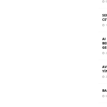
0
SE
CE
1
AI
BE
GE
2
AV
Yİ
2
BA
0