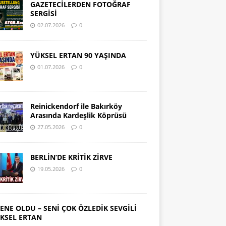
GAZETECİLERDEN FOTOĞRAF
SERGİSİ
02.07.2026
0
YÜKSEL ERTAN 90 YAŞINDA
01.07.2026
0
Reinickendorf ile Bakırköy
Arasında Kardeşlik Köprüsü
27.05.2026
0
BERLİN’DE KRİTİK ZİRVE
19.05.2026
0
SENE OLDU – SENİ ÇOK ÖZLEDİK SEVGİLİ
KSEL ERTAN