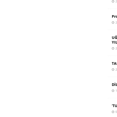
2
Pr
2
UĞ
YI
2
TA
2
Dİ
1
‘T
0