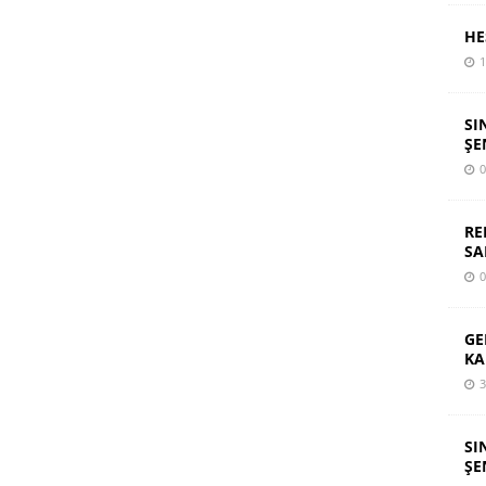
HE
1
SI
ŞE
0
RE
SA
0
GE
KA
3
SI
ŞE