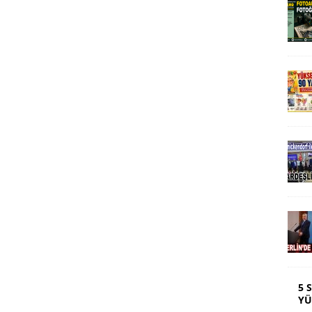
5 
YÜ