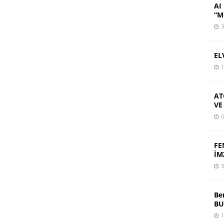
AI 
“M
3
EL
1
AT
VE
0
FE
İM
3
Be
BU
1