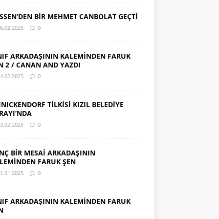
SSEN’DEN BİR MEHMET CANBOLAT GEÇTİ
6.02.2025
0
NIF ARKADAŞININ KALEMİNDEN FARUK
N 2 / CANAN AND YAZDI
4.02.2025
0
INICKENDORF TİLKİSİ KIZIL BELEDİYE
RAYI’NDA
3.02.2025
0
NÇ BİR MESAİ ARKADAŞININ
LEMİNDEN FARUK ŞEN
1.01.2025
0
NIF ARKADAŞININ KALEMİNDEN FARUK
N