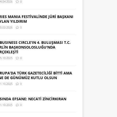
4.04.2026
0
RIES MANIA FESTİVALİNDE JÜRİ BAŞKANI
YLAN YILDIRIM
0.03.2026
0
 BUSINESS CIRCLE’IN 4. BULUŞMASI T.C.
RLİN BAŞKONSOLOSLUĞU’NDA
RÇEKLEŞTİ
5.10.2025
0
RUPA’DA TÜRK GAZETECİLİĞİ BİTTİ AMA
NE DE GÜNÜMÜZ KUTLU OLSUN
1.10.2025
0
SINDA EFSANE: NECATİ ZİNCİRKIRAN
1.10.2025
0