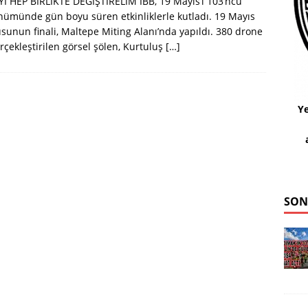
İ HEP BİRLİKTE DEĞİŞTİRELİM İBB, 19 Mayıs’ı 103’ncü
nümünde gün boyu süren etkinliklerle kutladı. 19 Mayıs
sunun finali, Maltepe Miting Alanı’nda yapıldı. 380 drone
erçekleştirilen görsel şölen, Kurtuluş
[…]
Ye
SON