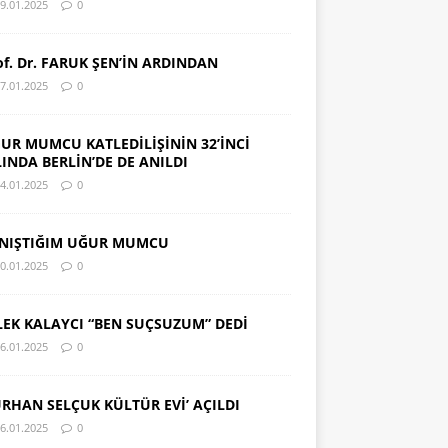
9.01.2025
0
of. Dr. FARUK ŞEN’İN ARDINDAN
7.01.2025
0
UR MUMCU KATLEDİLİŞİNİN 32’İNCİ
LINDA BERLİN’DE DE ANILDI
4.01.2025
0
NIŞTIĞIM UĞUR MUMCU
0.01.2025
0
LEK KALAYCI “BEN SUÇSUZUM” DEDİ
6.01.2025
0
URHAN SELÇUK KÜLTÜR EVİ’ AÇILDI
6.01.2025
0