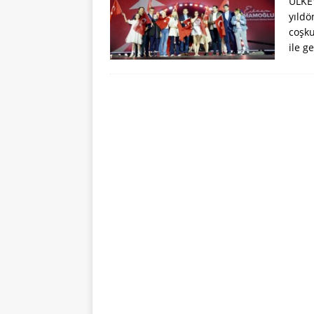
ÜLKEY
yıldö
coşku
ile g