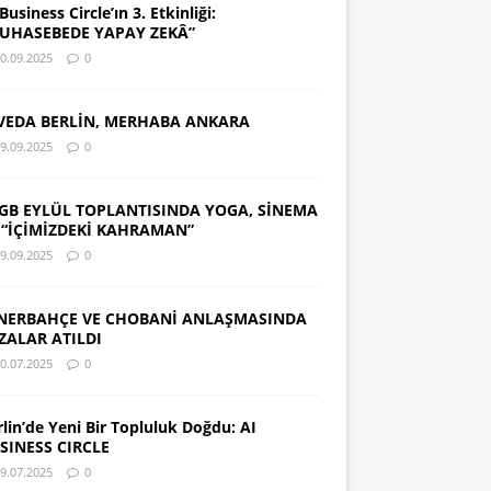
Business Circle’ın 3. Etkinliği:
UHASEBEDE YAPAY ZEKÂ”
0.09.2025
0
VEDA BERLİN, MERHABA ANKARA
9.09.2025
0
GB EYLÜL TOPLANTISINDA YOGA, SİNEMA
 “İÇİMİZDEKİ KAHRAMAN”
9.09.2025
0
NERBAHÇE VE CHOBANİ ANLAŞMASINDA
ZALAR ATILDI
0.07.2025
0
rlin’de Yeni Bir Topluluk Doğdu: AI
SINESS CIRCLE
9.07.2025
0