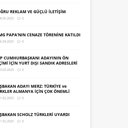
ĞRU REKLAM VE GÜÇLÜ İLETİŞİM
8.05.2025
0
MG PAPA’NIN CENAZE TÖRENİNE KATILDI
6.04.2025
0
P CUMHURBAŞKANI ADAYININ ÖN
ÇİMİ İÇİN YURT DIŞI SANDIK ADRESLERİ
3.03.2025
0
ŞBAKAN ADAYI MERZ: TÜRKİYE ve
RKLER ALMANYA İÇİN ÇOK ÖNEMLİ
1.02.2025
0
ŞBAKAN SCHOLZ TÜRKLERİ UYARDI
1.02.2025
0