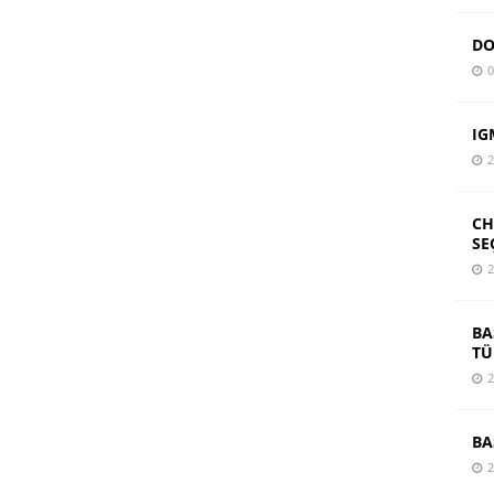
DO
0
IG
2
CH
SE
2
BA
TÜ
2
BA
2