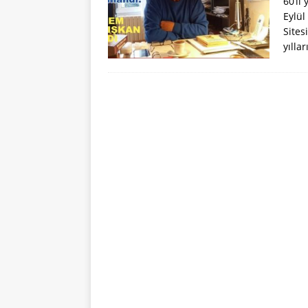
60’lı
Eylül
Sites
yılla