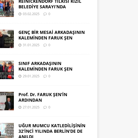
REINICKENDORF TİLKİSİ KIZIL
BELEDİYE SARAYI’NDA
03.02.2025
0
GENÇ BİR MESAİ ARKADAŞININ
KALEMİNDEN FARUK ŞEN
31.01.2025
0
SINIF ARKADAŞININ
KALEMİNDEN FARUK ŞEN
29.01.2025
0
Prof. Dr. FARUK ŞEN’İN
ARDINDAN
27.01.2025
0
UĞUR MUMCU KATLEDİLİŞİNİN
32’İNCİ YILINDA BERLİN’DE DE
ANILDI