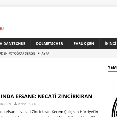
MU
A DANTSCHKE
DOLMETSCHER
FARUK ŞEN
İKİNC
RDEN FOTOĞRAF SERGİSİ
AYPA
AN 90 YAŞINDA
AYPA
YEM
f ile Bakırköy Arasında Kardeşlik Köprüsü
AYPA
İTİK ZİRVE
AYPA
33. YILINDA BERLİN’DE GÜVERCİNLER BARIŞA KANAT AÇTI
INDA EFSANE: NECATİ ZİNCİRKIRAN
10.2025
AYPA
0
da efsane: Necati Zincirkıran Kerem Çalışkan Hürriyet’in