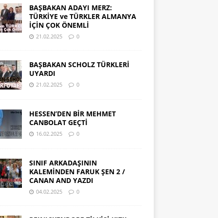
BAŞBAKAN ADAYI MERZ:
TÜRKİYE ve TÜRKLER ALMANYA
İÇİN ÇOK ÖNEMLİ
21.02.2025
0
BAŞBAKAN SCHOLZ TÜRKLERİ
UYARDI
21.02.2025
0
HESSEN’DEN BİR MEHMET
CANBOLAT GEÇTİ
16.02.2025
0
SINIF ARKADAŞININ
KALEMİNDEN FARUK ŞEN 2 /
CANAN AND YAZDI
04.02.2025
0