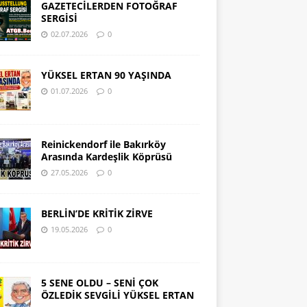
GAZETECİLERDEN FOTOĞRAF
SERGİSİ
02.07.2026
0
YÜKSEL ERTAN 90 YAŞINDA
01.07.2026
0
Reinickendorf ile Bakırköy
Arasında Kardeşlik Köprüsü
27.05.2026
0
BERLİN’DE KRİTİK ZİRVE
19.05.2026
0
5 SENE OLDU – SENİ ÇOK
ÖZLEDİK SEVGİLİ YÜKSEL ERTAN