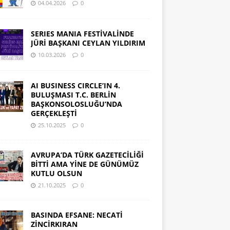
04.04.2026
0
SERIES MANIA FESTİVALİNDE
JÜRİ BAŞKANI CEYLAN YILDIRIM
10.03.2026
0
AI BUSINESS CIRCLE’IN 4.
BULUŞMASI T.C. BERLİN
BAŞKONSOLOSLUĞU’NDA
GERÇEKLEŞTİ
25.10.2025
0
AVRUPA’DA TÜRK GAZETECİLİĞİ
BİTTİ AMA YİNE DE GÜNÜMÜZ
KUTLU OLSUN
21.10.2025
0
BASINDA EFSANE: NECATİ
ZİNCİRKIRAN