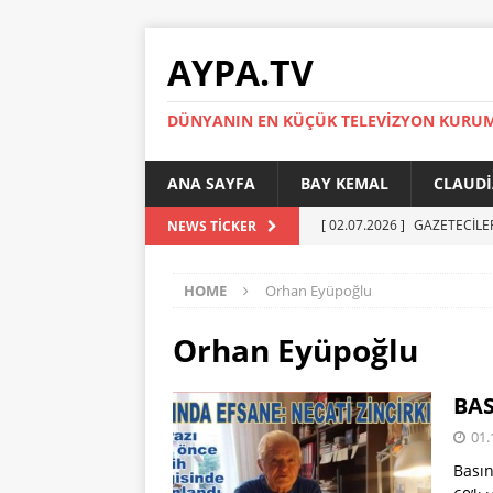
AYPA.TV
DÜNYANIN EN KÜÇÜK TELEVIZYON KURU
ANA SAYFA
BAY KEMAL
CLAUDI
[ 02.07.2026 ]
GAZETECİLE
NEWS TICKER
[ 01.07.2026 ]
YÜKSEL ERT
HOME
Orhan Eyüpoğlu
[ 27.05.2026 ]
Reinickendor
[ 19.05.2026 ]
BERLİN’DE KR
Orhan Eyüpoğlu
[ 05.07.2026 ]
MADIMAK’IN 
BAS
AYPA
01.
Basın