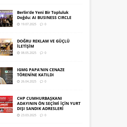
Berlin’de Yeni Bir Topluluk
Doğdu: AI BUSINESS CIRCLE
19.07.2025
0
DOĞRU REKLAM VE GÜÇLÜ
İLETİŞİM
08.05.2025
0
IGMG PAPA’NIN CENAZE
TÖRENİNE KATILDI
26.04.2025
0
CHP CUMHURBAŞKANI
ADAYININ ÖN SEÇİMİ İÇİN YURT
DIŞI SANDIK ADRESLERİ
23.03.2025
0