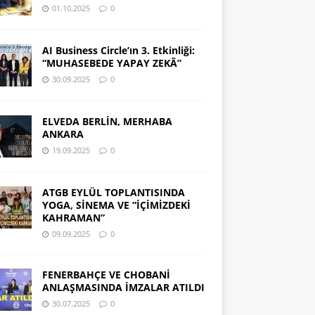
01.10.2025
0
AI Business Circle’ın 3. Etkinliği:
“MUHASEBEDE YAPAY ZEKÂ”
30.09.2025
0
ELVEDA BERLİN, MERHABA
ANKARA
19.09.2025
0
ATGB EYLÜL TOPLANTISINDA
YOGA, SİNEMA VE “İÇİMİZDEKİ
KAHRAMAN”
09.09.2025
0
FENERBAHÇE VE CHOBANİ
ANLAŞMASINDA İMZALAR ATILDI
30.07.2025
0