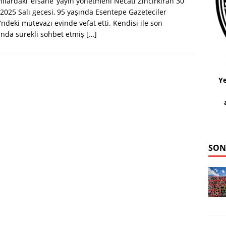
 yıllardaki ‘efsane’ yayın yönetmeni Necati Zincirkiran 30
 2025 Salı gecesi, 95 yaşında Esentepe Gazeteciler
i’ndeki mütevazı evinde vefat etti. Kendisi ile son
rında sürekli sohbet etmiş
[…]
Ye
SON